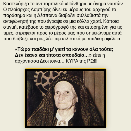
Καστελόριζο το αντιτορπιλικό «Πάνθηρ» με άγημα ναυτών.
Ο πλοίαρχος Λαμπίρης δίνει εκ μέρους του αρχηγού το
παράσημο και η Δέσποινα διαβάζει συλλαβιστά την
αντιφώνησή της που έγραψε σε μια κόλλα χαρτί. Κάποια
στιγμή, κατέβασε το χειρόγραφό της και απορημένη για τις
τιμές, στρέφεται προς το μέρος μας που σημειώναμε αυτά
που διάβαζε και μας λέει αφοπλιστικά με παιδική αφέλεια:
«
Τώρα παιδάκι μ’ γιατί τα κάνουν όλα τούτα;
Δεν έκανα και τίποτα σπουδαίο…
» είπε η
αρχόντισσα Δέσποινα… ΚΥΡΑ της ΡΩ!!!