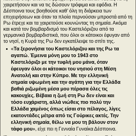
χαιρετήσουν και να τις δώσουν τρόφιμα και εφόδια. Η
Δέσποινα τους βοηθούσε καθ’ όλη τη διάρκεια των
επιχειρήσεων και όταν τα πλοία περνούσαν μπροστά από τη
Ρω έτρεχε και τα χαιρετούσε κουνώντας τη σημαία. Ακόμα
και κατά τον βομβαρδισμό του Καστελόριζου από τα
γερμανικά βομβαρδιστικά, που όλοι οι κάτοικοι έφυγαν από
το νησί, η Κυρά της Ρω δεν εγκατέλειψε το σπίτι της.
«
Τα ξερονήσια του Καστελόριζου και της Ρω τα
αγαπώ. Έμεινα μόνη μου το 1943 στο
Καστελόριζο με την τυφλή μου μάνα, όταν
έφευγαν όλοι οι κάτοικοι του νησιού στη Μέση
Ανατολή και στην Κύπρο. Με την ελληνική
σημαία υψωμένη και την αγάπη για την Ελλάδα
βαθιά ριζωμένη μέσα μου πέρασα όλες τις
κακουχίες. Βέβαια η ζωή στη Ρω δεν είναι και
τόσο ευχάριστη, αλλά νιώθεις πιο πολύ την
Ελλάδα χαμένος όπως είσαι στο πέλαγος, λίγες
εκατοντάδες μέτρα από τις Γούρικες ακτές. Την
ελληνική σημαία, θέλω να μου τη βάλουν στον
τάφο μου
», είχε πει η Γενναία Γυναίκα Δέσποινα.