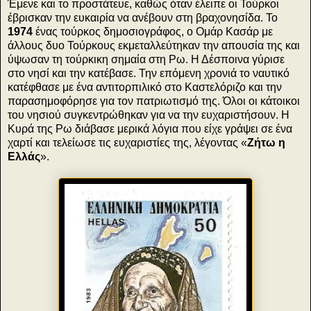
Έμενε και το προστάτευε, καθώς όταν έλειπε οι Τούρκοι
έβρισκαν την ευκαιρία να ανέβουν στη βραχονησίδα. Το
1974
ένας τούρκος δημοσιογράφος, ο Ομάρ Κασάρ με
άλλους δυο Τούρκους εκμεταλλεύτηκαν την απουσία της και
ύψωσαν τη τούρκικη σημαία στη Ρω. Η Δέσποινα γύρισε
στο νησί και την κατέβασε. Την επόμενη χρονιά το ναυτικό
κατέφθασε με ένα αντιτορπιλικό στο Καστελόριζο και την
παρασημοφόρησε για τον πατριωτισμό της. Όλοι οι κάτοικοι
του νησιού συγκεντρώθηκαν για να την ευχαριστήσουν. Η
Κυρά της Ρω διάβασε μερικά λόγια που είχε γράψει σε ένα
χαρτί και τελείωσε τις ευχαριστίες της, λέγοντας «
Ζήτω η
Ελλάς
».