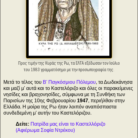
Προς τιμήν της Κυράς της Ρω, τα ΕΛΤΑ εξέδωσαν τον Ιούλιο
του 1983 γραμματόσημο με την προσωπογραφία της.
Μετά το τέλος του
Β' Παγκόσμιου Πόλεμου
, τα Δωδεκάνησα
και μαζί μ' αυτά και το Καστελόριζο και όλες οι παρακείμενες
νησίδες και βραχονησίδες, σύμφωνα με τη Συνθήκη των
Παρισίων της 10ης Φεβρουαρίου
1947
, περιήλθαν στην
Ελλάδα. Η μοίρα της Ρω ήταν λοιπόν αναπόσπαστα
συνδεδεμένη μ' αυτήν του Καστελόριζου.
Δείτε:
Πατρίδα μας είναι το Καστελλόριζο
(Αφιέρωμα Σοφία Ντρέκου)