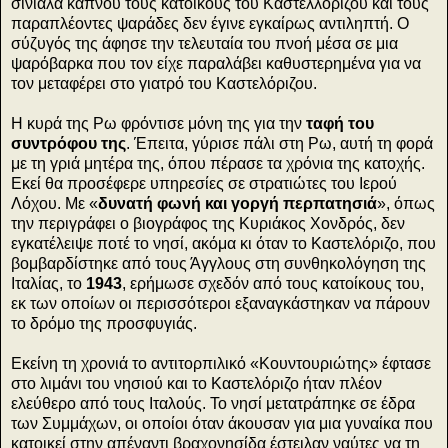
σινιάλα καπνού τους κατοίκους του Καστελλόριζου και τους
παραπλέοντες ψαράδες δεν έγινε εγκαίρως αντιληπτή. Ο
σύζυγός της άφησε την τελευταία του πνοή μέσα σε μια
ψαρόβαρκα που τον είχε παραλάβει καθυστερημένα για να
τον μεταφέρει στο γιατρό του Καστελόριζου.
Η κυρά της Ρω φρόντισε μόνη της για την
ταφή του
συντρόφου της
. Έπειτα, γύρισε πάλι στη Ρω, αυτή τη φορά
με τη γριά μητέρα της, όπου πέρασε τα χρόνια της κατοχής.
Εκεί θα προσέφερε υπηρεσίες σε στρατιώτες του Ιερού
Λόχου. Με «
δυνατή φωνή και γοργή περπατησιά
», όπως
την περιγράφει ο βιογράφος της Κυριάκος Χονδρός, δεν
εγκατέλειψε ποτέ το νησί, ακόμα κι όταν το Καστελόριζο, που
βομβαρδίστηκε από τους Άγγλους στη συνθηκολόγηση της
Ιταλίας, το
1943
, ερήμωσε σχεδόν από τους κατοίκους του,
εκ των οποίων οι περισσότεροι εξαναγκάστηκαν να πάρουν
το δρόμο της προσφυγιάς.
Εκείνη τη χρονιά το αντιτορπιλικό «Κουντουριώτης» έφτασε
στο λιμάνι του νησιού και το Καστελόριζο ήταν πλέον
ελεύθερο από τους Ιταλούς. Το νησί μετατράπηκε σε έδρα
των Συμμάχων, οι οποίοι όταν άκουσαν για μια γυναίκα που
κατοικεί στην απέναντι βραχονησίδα έστειλαν ναύτες να τη