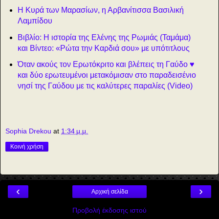
Η Κυρά των Μαρασίων, η Αρβανίτισσα Βασιλική
Λαμπίδου
Βιβλίο: Η ιστορία της Ελένης της Ρωμιάς (Ταμάμα)
και Βίντεο: «Ρώτα την Καρδιά σου» με υπότιτλους
Όταν ακούς τον Ερωτόκριτο και βλέπεις τη Γαύδο ♥
και δύο ερωτευμένοι μετακόμισαν στο παραδεισένιο
νησί της Γαύδου με τις καλύτερες παραλίες (Video)
Sophia Drekou
at
1:34 μ.μ.
Κοινή χρήση
‹
›
Αρχική σελίδα
Προβολή έκδοσης ιστού