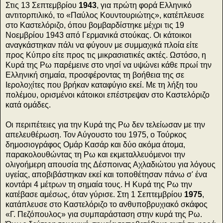
Στις 13 Σεπτεμβρίου
1943
, για πρώτη φορά Ελληνικό
αντιτορπιλικό, το «Παύλος Κουντουριώτης», κατέπλευσε
στο Καστελόριζο, όπου βομβαρδίστηκε μέχρι τις 19
Νοεμβρίου 1943 από Γερμανικά στούκας. Οι κάτοικοι
αναγκάστηκαν πάλι να φύγουν με συμμαχικά πλοία είτε
προς Κύπρο είτε προς τις μικρασιατικές ακτές. Ωστόσο, η
Κυρά της Ρω παρέμεινε στο νησί να υψώνει κάθε πρωί την
Ελληνική σημαία, προσφέροντας τη βοήθεια της σε
Ιερολοχίτες που βρήκαν καταφύγιο εκεί. Με τη λήξη του
πολέμου, ορισμένοι κάτοικοι επέστρεψαν στο Καστελόριζο
κατά ομάδες.
Οι περιπέτειες για την Κυρά της Ρω δεν τελείωσαν με την
απελευθέρωση. Τον Αύγουστο του 1975, ο Τούρκος
δημοσιογράφος Ομάρ Κασάρ και δύο ακόμα άτομα,
παρακολουθώντας τη Ρω και εκμεταλλευόμενοι την
ολιγοήμερη απουσία της Δέσποινας Αχλαδιώτου για λόγους
υγείας, αποβιβάστηκαν εκεί και τοποθέτησαν πάνω σ' ένα
κοντάρι 4 μέτρων τη σημαία τους. Η Κυρά της Ρω την
κατέβασε αμέσως, όταν γύρισε. Στη 1 Σεπτεμβρίου
1975
,
κατάπλευσε στο Καστελόριζο το ανθυποβρυχιακό σκάφος
«Γ. Πεζόπουλος» για συμπαράσταση στην κυρά της Ρω.