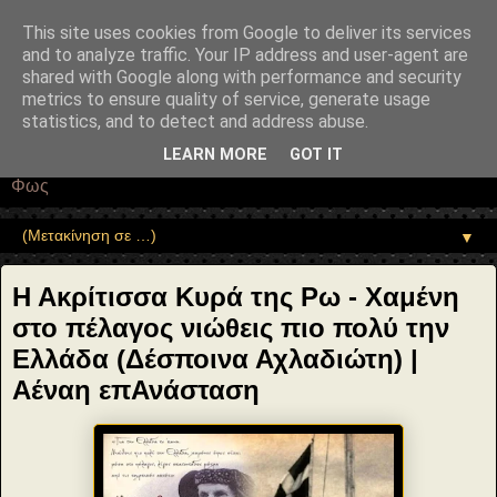
"copyrightHolder": { "@type": "Person", "name": "Sophia Drekou" },
"potentialAction": { "@type": "ReadAction", "target":
This site uses cookies from Google to deliver its services
"https://www.sophia-ntrekou.gr/2019/05/KyratisRo-
and to analyze traffic. Your IP address and user-agent are
DelpoinaAxladioti.html" } }
shared with Google along with performance and security
Αέναη επΑνάσταση
metrics to ensure quality of service, generate usage
statistics, and to detect and address abuse.
• Επιστήμη • Ψυχολογία • Λογοτεχνία • Τέχνες • Θεολογία •
LEARN MORE
GOT IT
Φιλοσοφία • Στοχασμοί... για τη μνήμη, τον άνθρωπο και το
Φως
▼
Η Ακρίτισσα Κυρά της Ρω - Χαμένη
στο πέλαγος νιώθεις πιο πολύ την
Ελλάδα (Δέσποινα Αχλαδιώτη) |
Αέναη επΑνάσταση