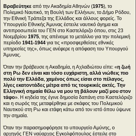
Βραβεύτηκε
από την Ακαδημία Αθηνών (
1975
), το
Πολεμικό Ναυτικό, τη Βουλή των Ελλήνων, το Δήμο Ρόδου,
την Εθνική Τράπεζα της Ελλάδος και άλλους φορείς. Το
Υπουργείο Εθνικής Άμυνας έστειλε ναυτικό άγημα και
αντιπροσωπεία του ΓΕΝ στο Καστελόριζο όπου, στις 23
Νοεμβρίου
1975
, της απένειμε το μετάλλιο για την πολεμική
περίοδο
1941-1944
για τις «προσφερθείσες εθνικές
υπηρεσίες της», όπως ανέφερε η απόφαση του Υπουργού
Άμυνας.
Όταν την βράβευσε η Ακαδημία, η Αχλαδιώτου είπε: «
η ζωή
στη Ρω δεν είναι και τόσο ευχάριστη, αλλά νιώθεις πιο
πολύ την Ελλάδα, χαμένος όπως είσαι στο πέλαγος,
λίγες εκατοντάδες μέτρα από τις τουρκικές ακτές. Την
Ελληνική σημαία θέλω να μου τη βάλουν μαζί μου στον
τάφο
». Η κηδεία της έγινε δημοσία δαπάνη στο Καστελόριζο
και η σωρός της μεταφέρθηκε με σκάφος του Πολεμικού
Ναυτικού στη Ρω και ετάφη κάτω από τον ιστό όπου ύψωνε
την σημαία.
Όταν την παρασημοφόρησε το υπουργείο Αμύνης, ο
αρχηγός ΓΕΝ ναύαρχος Εγκολφόπουλος έστειλε στο