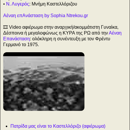
•
Ν. Λυγερός
: Μνήμη Καστελλόριζου
Αέναη επΑνάσταση by Sophia Ntrekou.gr
🎞️ Video αφιέρωμα στην αναρχική/ακομμάτιστη Γυναίκα,
Δέσποινα ή μεγαλοφώνως η ΚΥΡΑ της ΡΩ από την
Αέναη
Επανάσταση
: ολόκληρη η συνέντευξη με τον Φρέντυ
Γερμανό το 1975.
η
Πατρίδα μας είναι το Καστελλόριζο (αφιέρωμα)