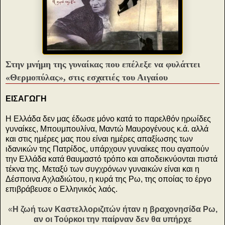
Στην μνήμη της γυναίκας που επέλεξε να φυλάττει
«Θερμοπύλας», στις εσχατιές του Αιγαίου
ΕΙΣΑΓΩΓΗ
Η Ελλάδα δεν μας έδωσε μόνο κατά το παρελθόν ηρωίδες
γυναίκες, Μπουμπουλίνα, Μαντώ Μαυρογένους κ.ά. αλλά
και στις ημέρες μας που είναι ημέρες απαξίωσης των
ιδανικών της Πατρίδος, υπάρχουν γυναίκες που αγαπούν
την Ελλάδα κατά θαυμαστό τρόπο και αποδεικνύονται πιστά
τέκνα της. Μεταξύ των συγχρόνων γυναικών είναι και η
Δέσποινα Αχλαδιώτου, η κυρά της Ρω, της οποίας το έργο
επιβράβευσε ο Ελληνικός λαός.
«
Η ζωή των Καστελλοριζιτών ήταν η βραχονησίδα Ρω,
αν οι Τούρκοι την παίρναν δεν θα υπήρχε