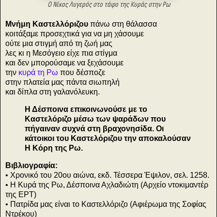
Ο Νίκος Λυγερός στο τάφο της Κυράς στην Ρω
Μνήμη Καστελλόριζου
πάνω στη θάλασσα
κοιτάξαμε προσεχτικά για να μη χάσουμε
ούτε μια στιγμή από τη ζωή μας
λες κι η Μεσόγειο είχε πια στίγμα
και δεν μπορούσαμε να ξεχάσουμε
την
κυρά τη Ρω
που δέσποζε
στην πλατεία μας πάντα σιωπηλή
και δίπλα στη γαλανόλευκη.
Η Δέσποινα επικοινωνούσε με το
Καστελόριζο μέσω των ψαράδων που
πήγαιναν συχνά στη βραχονησίδα. Οι
κάτοικοι του Καστελόριζου την αποκαλούσαν
Η Κόρη της Ρω.
Βιβλιογραφία:
• Χρονικό του 20ου αιώνα, εκδ. Τέσσερα Έψιλον, σελ. 1258.
• Η Κυρά της Ρω, Δέσποινα Αχλαδιώτη (Αρχείο ντοκιμαντέρ
της ΕΡΤ)
• Πατρίδα μας είναι το Καστελλόριζο (Αφιέρωμα της Σοφίας
Ντρέκου)