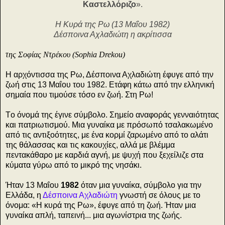
Καστελλόριζο
».
Η Κυρά της Ρω (13 Μαΐου 1982)
Δέσποινα Αχλαδιώτη η ακρίτισσα
της Σοφίας Ντρέκου (Sophia Drekou)
Η αρχόντισσα της Ρω, Δέσποινα Αχλαδιώτη έφυγε από την
ζωή στις 13 Μαΐου του 1982. Ετάφη κάτω από την ελληνική
σημαία που τιμούσε τόσο εν ζωή. Στη Ρω!
Tο όνομά της έγινε σύμβολο. Σημείο αναφοράς γενναιότητας
και πατριωτισμού. Μια γυναίκα με πρόσωπό τσαλακωμένο
από τις αντιξοότητες, με ένα κορμί ζαρωμένο από το αλάτι
της θάλασσας και τις κακουχίες, αλλά με βλέμμα
πεντακάθαρο με καρδιά αγνή, με ψυχή που ξεχείλιζε στα
κύματα γύρω από το μικρό της νησάκι.
Ήταν 13 Μαΐου
1982
όταν μια γυναίκα, σύμβολο για την
Ελλάδα, η
Δέσποινα Αχλαδιώτη
γνωστή σε όλους με το
όνομα: «Η κυρά της Ρω», έφυγε από τη ζωή. Ήταν μια
γυναίκα απλή, ταπεινή... μια αγωνίστρια της ζωής.