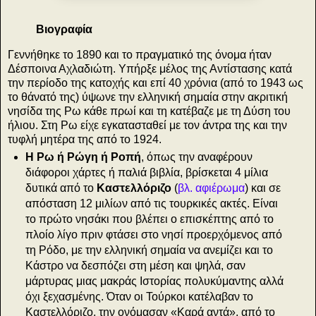
Βιογραφία
Γεννήθηκε το 1890 και το πραγματικό της όνομα ήταν
Δέσποινα Αχλαδιώτη. Υπήρξε μέλος της Αντίστασης κατά
την περίοδο της κατοχής και επί 40 χρόνια (από το 1943 ως
το θάνατό της) ύψωνε την ελληνική σημαία στην ακριτική
νησίδα της Ρω κάθε πρωί και τη κατέβαζε με τη Δύση του
ήλιου. Στη Ρω είχε εγκατασταθεί με τον άντρα της και την
τυφλή μητέρα της από το 1924.
Η Ρω ή Ρώγη ή Ροπή
, όπως την αναφέρουν
διάφοροι χάρτες ή παλιά βιβλία, βρίσκεται 4 μίλια
δυτικά από το
Καστελλόριζο
(
βλ. αφιέρωμα
) και σε
απόσταση 12 μιλίων από τις τoυρκικές ακτές. Είναι
το πρώτο νησάκι που βλέπει ο επισκέπτης από το
πλοίο λίγο πριν φτάσει στο νησί προερχόμενος από
τη Ρόδο, με την ελληνική σημαία να ανεμίζει και το
Κάστρο να δεσπόζει στη μέση και ψηλά, σαν
μάρτυρας μιας μακράς Ιστορίας πολυκύμαντης αλλά
όχι ξεχασμένης. Όταν οι Τούρκοι κατέλαβαν το
Καστελλόριζο, την ονόμασαν «Καρά αντά», από το