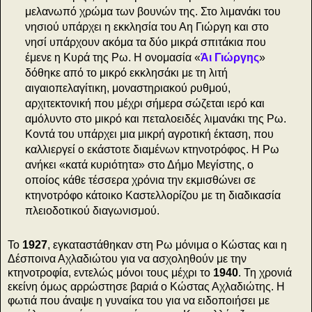
μελανωπό χρώμα των βουνών της. Στο λιμανάκι του
νησιού υπάρχει η εκκλησία του Αη Γιώργη και στο
νησί υπάρχουν ακόμα τα δύο μικρά σπιτάκια που
έμενε η Κυρά της Ρω. Η ονομασία «
Άι Γιώργης
»
δόθηκε από το μικρό εκκλησάκι με τη λιτή
αιγαιοπελαγίτικη, μοναστηριακού ρυθμού,
αρχιτεκτονική που μέχρι σήμερα σώζεται ιερό και
αμόλυντο στο μικρό και πεταλοειδές λιμανάκι της Ρω.
Κοντά του υπάρχει μια μικρή αγροτική έκταση, που
καλλιεργεί ο εκάστοτε διαμένων κτηνοτρόφος. Η Pω
ανήκει «κατά κυριότητα» στο Δήμο Μεγίστης, ο
οποίος κάθε τέσσερα χρόνια την εκμισθώνει σε
κτηνοτρόφο κάτοικο Καστελλορίζου με τη διαδικασία
πλειοδοτικού διαγωνισμού.
Το
1927
, εγκαταστάθηκαν στη Ρω μόνιμα ο Κώστας και η
Δέσποινα Αχλαδιώτου για να ασχοληθούν με την
κτηνοτροφία, εντελώς μόνοι τους μέχρι το
1940
. Τη χρονιά
εκείνη όμως αρρώστησε βαριά ο Κώστας Αχλαδιώτης. Η
φωτιά που άναψε η γυναίκα του για να ειδοποιήσει με