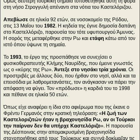
Όμως δεύτερη τουρκική σημαία τοποθετήθηκε αυτή τη φορά
στη νήσο Στρογγυλή απέναντι στα νότια του Καστελόριζου.
Απεβίωσε
σε ηλικία 92 ετών, σε νοσοκομείο της Ρόδου,
στις 13 Μαΐου του
1982
. Η κηδεία της έγινε δημοσία δαπάνη
στο Καστελλόριζο, παρουσία του τότε υφυπουργού Άμυνας.
Η σορός της μεταφέρθηκε στην Ρω και
ετάφη
κάτω από τον
ιστό όπου ύψωνε τη σημαία.
Το
1993
, το έργο της προσπάθησε να συνεχίσει ο
φυσικοθεραπευτής Κλήμης Ναυρίδης, που έμεινε γνωστός
ως ο «κύρης της Ρω».
Άντεξε στο νησάκι τρία χρόνια
. Οι
προστριβές με άλλους δύο, που ήρθαν στο νησί, αλλά και τα
επεισόδια με λαθρομετανάστες, τον ανάγκασαν να πάρει την
απόφαση να φύγει. Τον «πρόδωσε» η καρδιά του το 1998
και πέθανε σε ηλικία 50 ετών.
Όπως είχε αναφέρει η ίδια στο αφιέρωμα που της έκανε ο
Φρέντυ Γερμανός στην κρατική τηλεόραση: «
Η ζωή των
Καστελοριζιτών ήταν η βραχονησίδα Ρω, αν οι Τούρκοι
την παίρναν δεν θα υπήρχε Καστελόριζο
». Η παρουσία
της Δέσποινας στην απομακρυσμένη βραχονησίδα
στοχοποιήθηκε από τους Τούρκους και συχνά δοκίμαζαν τις