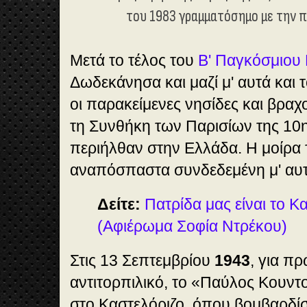
του 1983 γραμματόσημο με την 
Μετά το τέλος του
Β' Παγκόσμιου
Δωδεκάνησα και μαζί μ' αυτά και τ
οι παρακείμενες νησίδες και βρα
τη Συνθήκη των Παρισίων της 1
περιήλθαν στην Ελλάδα. Η μοίρα 
αναπόσπαστα συνδεδεμένη μ' αυτ
Δείτε:
Πατρίδα μας είναι το Κ
(Αφιέρωμα Σοφία Ντρέκου)
Στις 13 Σεπτεμβρίου
1943
, για π
αντιτορπιλικό, το «Παύλος Κουντ
στο Καστελόριζο, όπου βομβαρδίστ