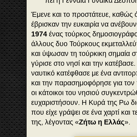
πει η Γενναία Γυναίκα Δέσποι
Έμενε και το προστάτευε, καθώς ό
έβρισκαν την ευκαιρία να ανέβουν
1974
ένας τούρκος δημοσιογράφο
άλλους δυο Τούρκους εκμεταλλεύ
και ύψωσαν τη τούρκικη σημαία 
γύρισε στο νησί και την κατέβασε
ναυτικό κατέφθασε με ένα αντιτορ
και την παρασημοφόρησε για τον 
οι κάτοικοι του νησιού συγκεντρώ
ευχαριστήσουν. Η Κυρά της Ρω δι
που είχε γράψει σε ένα χαρτί και τ
της, λέγοντας «
Ζήτω η Ελλάς
».