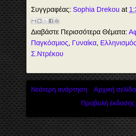
e
t
t
r
b
o
e
e
Συγγραφέας:
Sophia Drekou
at
1:
o
d
r
o
o
e
k
n
s
t
Διαβάστε Περισσότερα Θέματα:
Α
Παγκόσμιος
,
Γυναίκα
,
Ελληνισμό
Σ.Ντρέκου
Νεότερη ανάρτηση
Αρχική σελίδα
Προβολή έκδοσης 