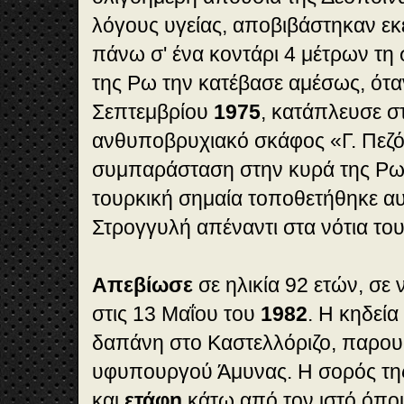
λόγους υγείας, αποβιβάστηκαν εκ
πάνω σ' ένα κοντάρι 4 μέτρων τη
της Ρω την κατέβασε αμέσως, όταν
Σεπτεμβρίου
1975
, κατάπλευσε σ
ανθυποβρυχιακό σκάφος «Γ. Πεζ
συμπαράσταση στην κυρά της Ρω
τουρκική σημαία τοποθετήθηκε α
Στρογγυλή απέναντι στα νότια του
Απεβίωσε
σε ηλικία 92 ετών, σε
στις 13 Μαΐου του
1982
. Η κηδεία
δαπάνη στο Καστελλόριζο, παρουσ
υφυπουργού Άμυνας. Η σορός τη
και
ετάφη
κάτω από τον ιστό όπο