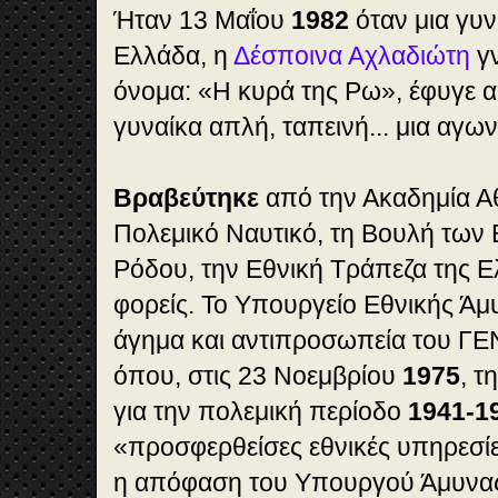
Ήταν 13 Μαΐου
1982
όταν μια γυν
Ελλάδα, η
Δέσποινα Αχλαδιώτη
γν
όνομα: «Η κυρά της Ρω», έφυγε α
γυναίκα απλή, ταπεινή... μια αγων
Βραβεύτηκε
από την Ακαδημία Α
Πολεμικό Ναυτικό, τη Βουλή των
Ρόδου, την Εθνική Τράπεζα της Ε
φορείς. Το Υπουργείο Εθνικής Άμυ
άγημα και αντιπροσωπεία του ΓΕ
όπου, στις 23 Νοεμβρίου
1975
, τ
για την πολεμική περίοδο
1941-1
«προσφερθείσες εθνικές υπηρεσί
η απόφαση του Υπουργού Άμυνα