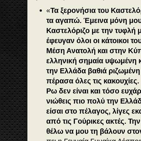
«
Τα ξερονήσια του Καστελό
τα αγαπώ. Έμεινα μόνη μου
Καστελόριζο με την τυφλή 
έφευγαν όλοι οι κάτοικοι το
Μέση Ανατολή και στην Κύπ
ελληνική σημαία υψωμένη κ
την Ελλάδα βαθιά ριζωμένη
πέρασα όλες τις κακουχίες.
Ρω δεν είναι και τόσο ευχά
νιώθεις πιο πολύ την Ελλά
είσαι στο πέλαγος, λίγες ε
από τις Γούρικες ακτές. Τη
θέλω να μου τη βάλουν στο