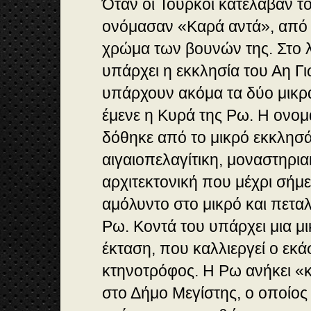
Όταν οι Τούρκοι κατέλαβαν το
ονόμασαν «Καρά αντά», από
χρώμα των βουνών της. Στο λ
υπάρχει η εκκλησία του Αη Γι
υπάρχουν ακόμα τα δύο μικρ
έμενε η Κυρά της Ρω. Η ονομ
δόθηκε από το μικρό εκκλησάκ
αιγαιοπελαγίτικη, μοναστηρι
αρχιτεκτονική που μέχρι σήμε
αμόλυντο στο μικρό και πεταλ
Ρω. Κοντά του υπάρχει μια μ
έκταση, που καλλιεργεί ο εκ
κτηνοτρόφος. Η Pω ανήκει «κ
στο Δήμο Μεγίστης, ο οποίος