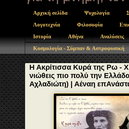
Αρχική σελίδα
Ψυχολογία
Λογοτεχνία
Φιλοσοφία
Επι
Ιστορία
Αθήνα
Αναλύσεις
Κοσμολογία - Σύμπαν & Αστροφυσική
Η Ακρίτισσα Κυρά της Ρω - 
νιώθεις πιο πολύ την Ελλάδ
Αχλαδιώτη) | Αέναη επΑνάσ