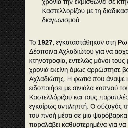
χρόνια την εκμισθώνει σε κτ
Καστελλορίζου με τη διαδικασ
διαγωνισμού.
Το
1927
, εγκαταστάθηκαν στη Ρω
Δέσποινα Αχλαδιώτου για να ασχ
κτηνοτροφία, εντελώς μόνοι τους 
χρονιά εκείνη όμως αρρώστησε β
Αχλαδιώτης. Η φωτιά που άναψε η
ειδοποιήσει με σινιάλα καπνού το
Καστελλόριζου και τους παραπλέο
εγκαίρως αντιληπτή. Ο σύζυγός τ
του πνοή μέσα σε μια ψαρόβαρκα 
παραλάβει καθυστερημένα για να 