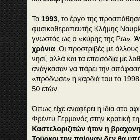
Το
1993
, το έργο της προσπάθησε
φυσικοθεραπευτής Κλήμης Ναυρίδ
γνωστός ως ο «κύρης της Ρω».
Ά
χρόνια
. Οι προστριβές με άλλους
νησί, αλλά και τα επεισόδια με λα
ανάγκασαν να πάρει την απόφαση 
«πρόδωσε» η καρδιά του το 1998 
50 ετών.
Όπως είχε αναφέρει η ίδια στο αφ
Φρέντυ Γερμανός στην κρατική τη
Καστελοριζιτών ήταν η βραχονη
Τούρκοι την παίρναν δεν θα υπ