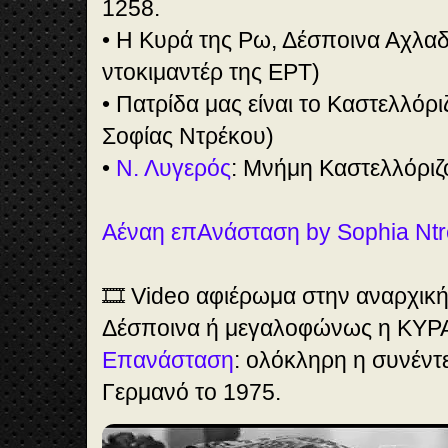
1258.
• Η Κυρά της Ρω, Δέσποινα Αχλαδ
ντοκιμαντέρ της ΕΡΤ)
• Πατρίδα μας είναι το Καστελλόρ
Σοφίας Ντρέκου)
•
Ν. Λυγερός
: Μνήμη Καστελλόριζ
Αέναη επΑνάσταση by Sophia Ntr
🎞️ Video αφιέρωμα στην αναρχική
Δέσποινα ή μεγαλοφώνως η ΚΥΡΑ
Επανάσταση
: ολόκληρη η συνέντ
Γερμανό το 1975.