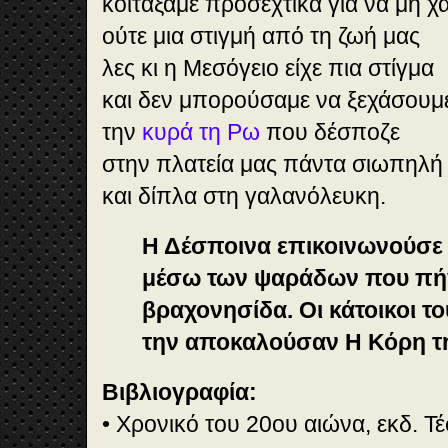
κοιτάξαμε προσεχτικά για να μη 
ούτε μια στιγμή από τη ζωή μας
λες κι η Μεσόγειο είχε πια στίγμα
και δεν μπορούσαμε να ξεχάσουμ
την
κυρά τη Ρω
που δέσποζε
στην πλατεία μας πάντα σιωπηλή
και δίπλα στη γαλανόλευκη.
Η Δέσποινα επικοινωνούσε 
μέσω των ψαράδων που πή
βραχονησίδα. Οι κάτοικοι τ
την αποκαλούσαν Η Κόρη τ
Βιβλιογραφία:
• Χρονικό του 20ου αιώνα, εκδ. Τ