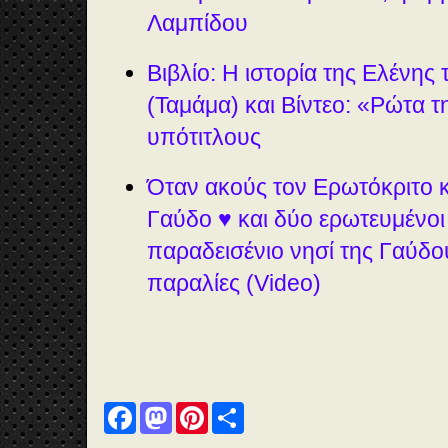
Γε
Λαμπίδου
ρμ
αν
ό
Βιβλίο: Η ιστορία της Ελένης
(Ταμάμα) και Βίντεο: «Ρώτα 
υπότιτλους
Όταν ακούς τον Ερωτόκριτο κ
Γαύδο ♥ και δύο ερωτευμένοι
παραδεισένιο νησί της Γαύδου
παραλίες (Video)
F
M
P
S
a
a
i
h
c
s
n
a