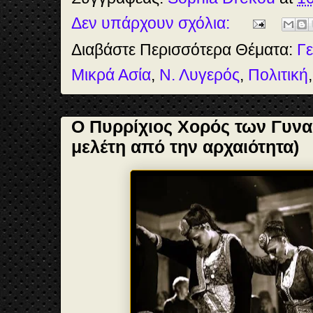
o
d
r
o
o
e
Δεν υπάρχουν σχόλια:
k
n
s
t
Διαβάστε Περισσότερα Θέματα:
Γε
Μικρά Ασία
,
Ν. Λυγερός
,
Πολιτική
Ο Πυρρίχιος Χορός των Γυνα
μελέτη από την αρχαιότητα)