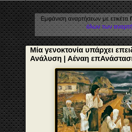
Εμφάνιση αναρτήσεων με ετικέτα
όλων των αναρτ
Μία γενοκτονία υπάρχει επει
Ανάλυση | Αέναη επΑνάστασ