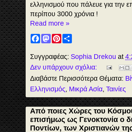
ελληνισμού που πάλευε για την ε
περίπου 3000 χρόνια !
Read more »
F
M
P
S
a
a
i
h
c
s
n
a
e
t
t
r
b
o
e
e
Συγγραφέας:
Sophia Drekou
at
4:
o
d
r
o
o
e
Δεν υπάρχουν σχόλια:
k
n
s
t
Διαβάστε Περισσότερα Θέματα:
Βί
Ελληνισμός
,
Μικρά Ασία
,
Ταινίες
Από ποιες Χώρες του Κόσμο
επισήμως ως Γενοκτονία ο δ
Ποντίων, των Χριστιανών τη