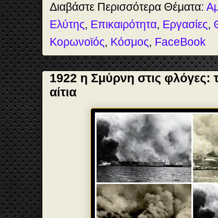
Διαβάστε Περισσότερα Θέματα:
Α
Ελύτης
,
Επικαιρότητα
,
Εργασίες
,
Κορωνοϊός
,
Κόσμος
,
FaceBook
1922 η Σμύρνη στις φλόγες: τ
αίτια