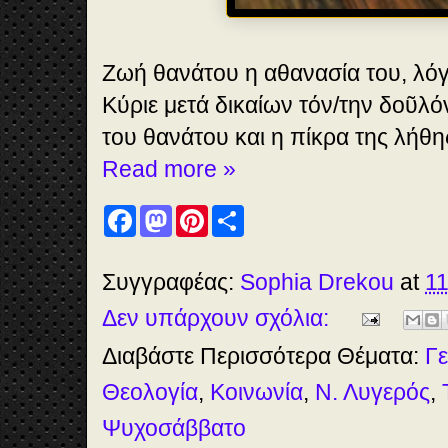
Ζωή θανάτου η αθανασία του, λό
Κύριε μετά δικαίων τόν/την δοῦλ
του θανάτου και η πίκρα της λήθη
Read more »
F
M
P
S
a
a
i
h
c
s
n
a
e
t
t
r
b
o
e
e
Συγγραφέας:
Sophia Drekou
at
11
o
d
r
o
o
e
Δεν υπάρχουν σχόλια:
k
n
s
t
Διαβάστε Περισσότερα Θέματα:
Γε
Θεολογία
,
Κοινωνία
,
Ν. Λυγερός
,
Ψυχοσάββατο