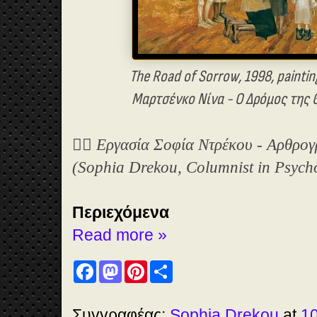
The Road of Sorrow,
1998,
painti
Μαρτσένκο Νίνα - Ο Δρόμος της
✍🏻 Εργασία Σοφία Ντρέκου - Αρθρο
(Sophia Drekou, Columnist in Psych
Περιεχόμενα
Read more »
F
M
P
S
a
a
i
h
c
s
n
a
e
t
t
r
b
o
e
e
Συγγραφέας:
Sophia Drekou
at
10