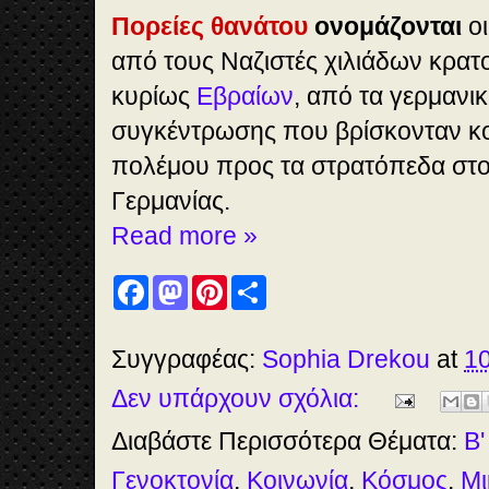
Πορείες θανάτου
ονομάζονται
οι
από τους Ναζιστές χιλιάδων κρατ
κυρίως
Εβραίων
, από τα γερμανι
συγκέντρωσης που βρίσκονταν κ
πολέμου προς τα στρατόπεδα στο
Γερμανίας.
Read more »
F
M
P
S
a
a
i
h
c
s
n
a
e
t
t
r
b
o
e
e
Συγγραφέας:
Sophia Drekou
at
10
o
d
r
o
o
e
Δεν υπάρχουν σχόλια:
k
n
s
t
Διαβάστε Περισσότερα Θέματα:
Β'
Γενοκτονία
,
Κοινωνία
,
Κόσμος
,
Μι