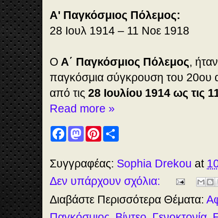
Α' Παγκόσμιος Πόλεμος:
28 Ιουλ 1914 – 11 Νοε 1918
Ο
Α΄ Παγκόσμιος Πόλεμος
, ήτα
παγκόσμια σύγκρουση του 20ου 
από τις
28 Ιουλίου 1914 ως τις 
Read more »
F
M
P
S
a
a
i
h
c
s
n
a
e
t
t
r
b
o
e
e
Συγγραφέας:
Sophia Drekou
at
10
o
d
r
o
o
e
Δεν υπάρχουν σχόλια:
k
n
s
t
Διαβάστε Περισσότερα Θέματα:
Α
Παγκόσμιος
,
Βίντεο
,
Γενοκτονία
,