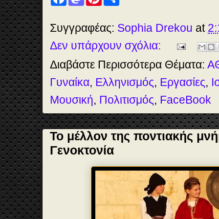
a
a
i
h
c
s
n
a
e
t
t
r
b
o
e
e
Συγγραφέας:
Sophia Drekou
at
2:
o
d
r
o
o
e
Δεν υπάρχουν σχόλια:
k
n
s
t
Διαβάστε Περισσότερα Θέματα:
Α
Γυναίκα
,
Ελληνισμός
,
Εργασίες
,
Ι
Μουσική
,
Πολιτισμός
,
FaceBook
Το μέλλον της ποντιακής μνή
Γενοκτονία