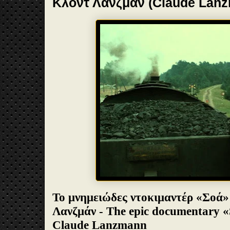
Κλοντ Λανζμάν (Claude Lan
Το μνημειώδες ντοκιμαντέρ «Σοά»
Λανζμάν - The epic documentary 
Claude Lanzmann