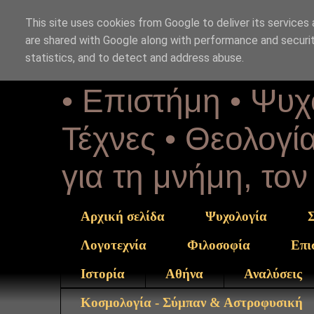
This site uses cookies from Google to deliver its services 
Αέναη επΑ
are shared with Google along with performance and securit
statistics, and to detect and address abuse.
• Επιστήμη • Ψυχ
Τέχνες • Θεολογία
για τη μνήμη, το
Αρχική σελίδα
Ψυχολογία
Λογοτεχνία
Φιλοσοφία
Επι
Ιστορία
Αθήνα
Αναλύσεις
Κοσμολογία - Σύμπαν & Αστροφυσική