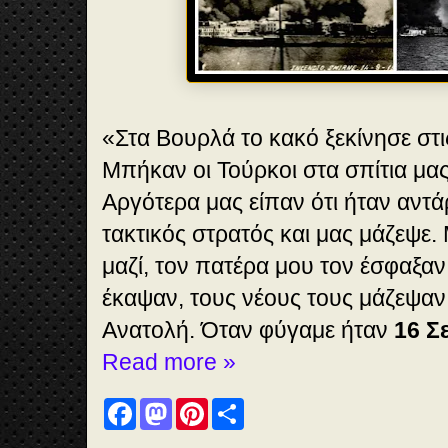
«Στα Βουρλά το κακό ξεκίνησε στ
Μπήκαν οι Τούρκοι στα σπίτια μας
Αργότερα μας είπαν ότι ήταν αντά
τακτικός στρατός και μας μάζεψε
μαζί, τον πατέρα μου τον έσφαξαν
έκαψαν, τους νέους τους μάζεψαν
Ανατολή. Όταν φύγαμε ήταν
16 Σ
Read more »
F
M
P
S
a
a
i
h
c
s
n
a