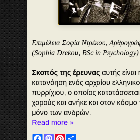
Επιμέλεια Σοφία Ντρέκου, Αρθρογρά
(Sophia Drekou, BSc in Psychology)
Σκοπός της έρευνας
αυτής είναι 
κατανόηση ενός αρχαίου ελληνικο
πυρρίχιου, ο οποίος κατατάσσεται
χορούς και ανήκε και στον κόσμο 
μόνο των ανδρών.
Read more »
F
M
P
S