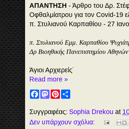
ΑΠΑΝΤΗΣΗ
- Άρθρο του Δρ. Στ
Οφθαλμίατρου για τον Covid-19 ε
π. Στυλιανού Καρπαθίου - 27 Ιαν
π. Στυλιανού Εμμ. Καρπαθίου Ψυχιάτ
Δρ Βιοηθικής Πανεπιστημίου Αθηνών
Άγιοι Αρχιερείς˙
Read more »
F
M
P
S
a
a
i
h
c
s
n
a
e
t
t
r
b
o
e
e
Συγγραφέας:
Sophia Drekou
at
10
o
d
r
o
o
e
Δεν υπάρχουν σχόλια:
k
n
s
t