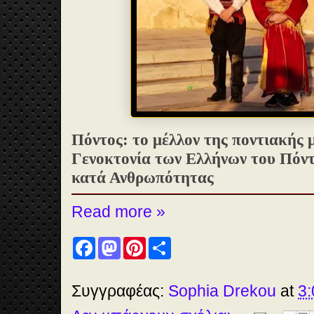
Πόντος: το μέλλον της ποντιακής 
Γενοκτονία των Ελλήνων του Πόν
κατά Ανθρωπότητας
Read more »
F
M
P
S
a
a
i
h
c
s
n
a
e
t
t
r
b
o
e
e
Συγγραφέας:
Sophia Drekou
at
3:
o
d
r
o
o
e