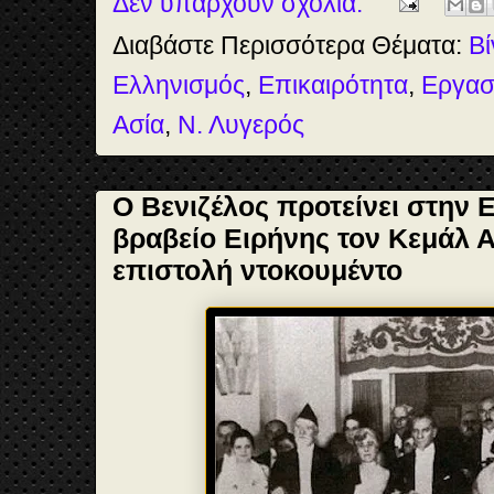
Δεν υπάρχουν σχόλια:
k
n
s
t
Διαβάστε Περισσότερα Θέματα:
Βί
Ελληνισμός
,
Επικαιρότητα
,
Εργασ
Ασία
,
Ν. Λυγερός
Ο Βενιζέλος προτείνει στην
βραβείο Ειρήνης τον Κεμάλ Α
επιστολή ντοκουμέντο