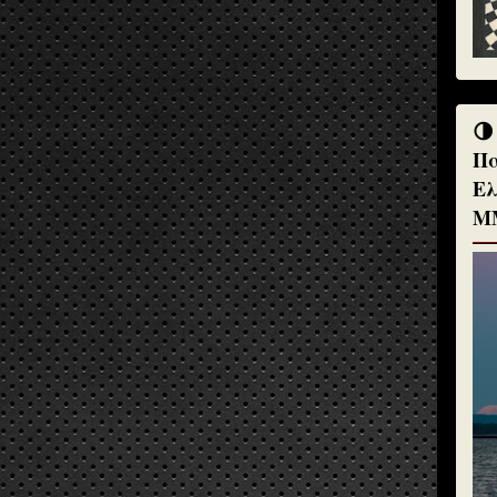
🌗
Πα
Ελ
Μ