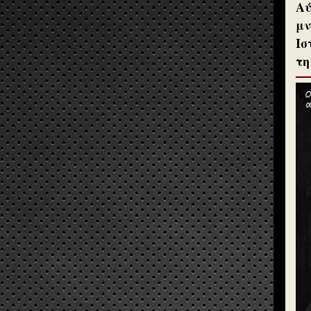
Αύ
μν
Ισ
τη