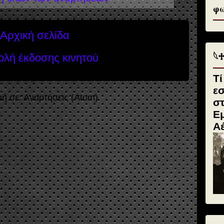
φω
Αρχική σελίδα
𓆩
λή έκδοσης κινητού
Τί
ε
ή σε:
Αναρτήσεις (Atom)
σ
Εμ
Α