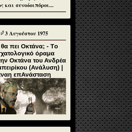
ς και συνοδοιπόροι...
♱𓆪 3 Αυγούστου 1975
 θα πει Οκτάνα; - Tο
σχατολογικό όραμα
την Οκτάνα του Ανδρέα
πειρίκου (Ανάλυση) |
έναη επΑνάσταση