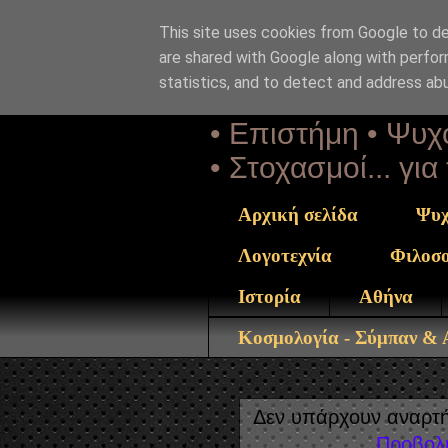
This site uses cookies from Google to del
Αέναη 
are shared with Google along with perfor
statistics, and to detect and address ab
• Επιστήμη • Ψυχο
• Στοχασμοί... γι
Αρχική σελίδα
Ψυχ
Λογοτεχνία
Φιλοσ
Ιστορία
Αθήνα
Κοσμολογία - Σύμπαν &
Δεν υπάρχουν αναρτή
Προβολ