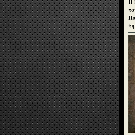
H 
το
Πο
τη