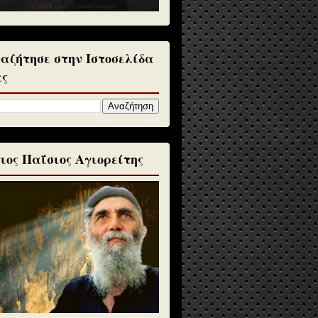
αζήτησε στην Ιστοσελίδα
ς
ιος Παΐσιος Αγιορείτης