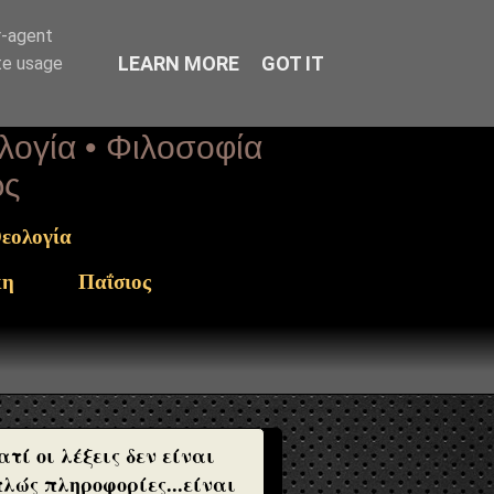
r-agent
LEARN MORE
GOT IT
te usage
ολογία • Φιλοσοφία
ως
εολογία
κη
Παΐσιος
ατί οι λέξεις δεν είναι
λώς πληροφορίες...είναι