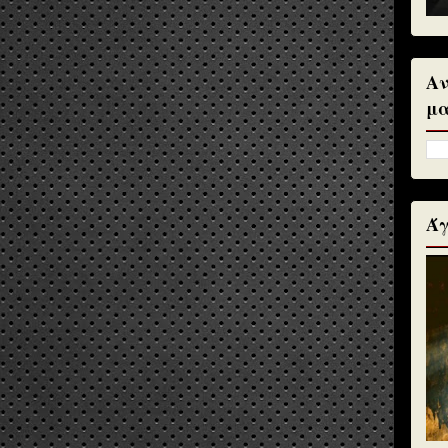
Αν
μα
Άγ