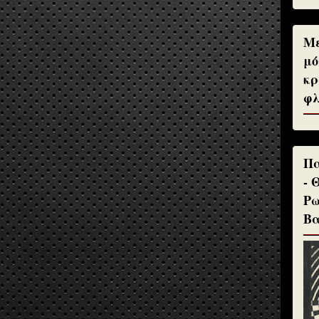
Με
μό
κρ
φλ
Πα
- 
Ρω
Βα