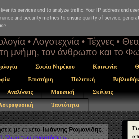
iver its services and to analyze traffic. Your IP address and use
επΑνάσταση
mance and security metrics to ensure quality of service, genera
use.
λογία • Λογοτεχνία • Τέχνες • Θε
α τη μνήμη, τον άνθρωπο και το Φ
ολογία
Σοφία Ντρέκου
Κοινωνία
Θ
οφία
Επιστήμη
Πολιτική
Βιβλιοθή
Αναλύσεις
Μουσική
Σκέψεις
 Αστροφυσική
Ταυτότητα
Γι
σεις με ετικέτα
Ιωάννης Ρωμανίδης
.
απ
ή όλων των αναρτήσεων