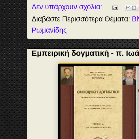
o
o
e
Δεν υπάρχουν σχόλια:
k
n
s
t
Διαβάστε Περισσότερα Θέματα:
Βί
Ρωμανίδης
Εμπειρική δογματική - π. Ι