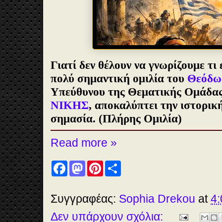
Γιατί δεν θέλουν να γνωρίζουμε τι
πολύ σημαντική ομιλία του
Θεόδω
Υπεύθυνου της Θεματικής Ομάδας
ΝΙΚΗΣ
, αποκαλύπτει την ιστορικ
σημασία. (Πλήρης Ομιλία)
Read more »
F
M
P
S
a
a
i
h
c
s
n
a
e
t
t
r
b
o
e
e
Συγγραφέας:
Sophia Drekou
at
4:
o
d
r
o
o
e
Δεν υπάρχουν σχόλια:
k
n
s