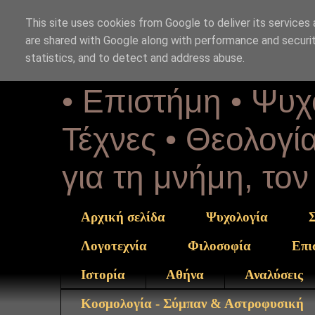
This site uses cookies from Google to deliver its services 
Αέναη επΑ
are shared with Google along with performance and securit
statistics, and to detect and address abuse.
• Επιστήμη • Ψυχ
Τέχνες • Θεολογία
για τη μνήμη, το
Αρχική σελίδα
Ψυχολογία
Λογοτεχνία
Φιλοσοφία
Επι
Ιστορία
Αθήνα
Αναλύσεις
Κοσμολογία - Σύμπαν & Αστροφυσική