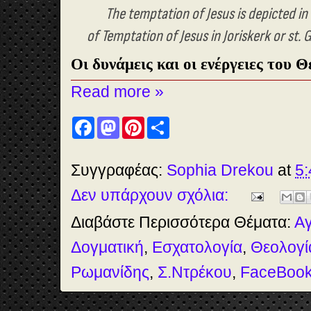
The temptation of Jesus is depicted in
of Temptation of Jesus in Joriskerk or st
Οι δυνάμεις και οι ενέργειες του 
Read more »
F
M
P
S
a
a
i
h
c
s
n
a
e
t
t
r
b
o
e
e
Συγγραφέας:
Sophia Drekou
at
5:
o
d
r
o
o
e
Δεν υπάρχουν σχόλια:
k
n
s
t
Διαβάστε Περισσότερα Θέματα:
Αγ
Δογματική
,
Εσχατολογία
,
Θεολογί
Ρωμανίδης
,
Σ.Ντρέκου
,
FaceBoo