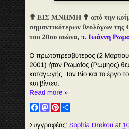
✟ ΕΙΣ ΜΝΗΜΗ ✟ από την κοίμη
σημαντικότερων θεολόγων της 
του 20ου αιώνα,
π. Ιωάννη Ρωμ
Ο πρωτοπρεσβύτερος (2 Μαρτίου 
2001) ήταν Ρωμαίος (Ρωμηός) θ
καταγωγής. Τον Βίο και το έργο το
και βίντεο.
Read more »
F
M
P
S
a
a
i
h
c
s
n
a
e
t
t
r
b
o
e
e
Συγγραφέας:
Sophia Drekou
at
10
o
d
r