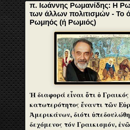
π. Ιωάννης Ρωμανίδης: Η Ρ
των άλλων πολιτισμών - Το ό
Ρωμηός (ή Ρωμιός)
Ἡ διαφορά εἶναι ὅτι ὁ Γραικός
κατωτερότητος ἔναντι τῶν Εὐ
Ἀμερικάνων, διότι ὑπεδουλώθη
δεχόμενος τόν Γραικισμόν, ἐν