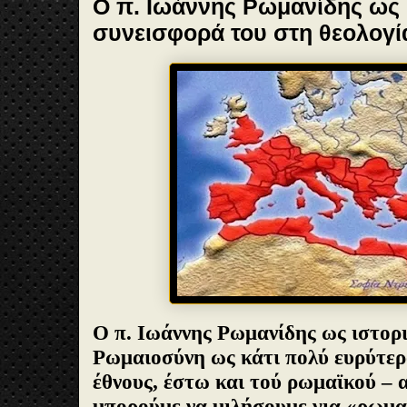
O π. Ιωάννης Ρωμανίδης ως ι
συνεισφορά του στη θεολογία
Ο π. Ιωάννης Ρωμανίδης ως ιστορι
Ρωμαιοσύνη ως κάτι πολύ ευρύτερο
έθνους, έστω και τού ρωμαϊκού – α
μπορούμε να μιλήσουμε για «ρωμα