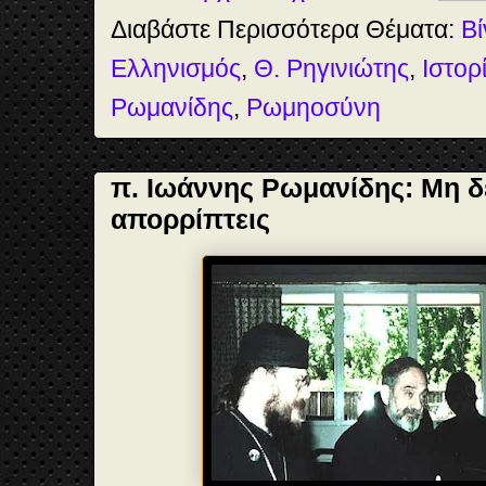
t
Διαβάστε Περισσότερα Θέματα:
Βί
Ελληνισμός
,
Θ. Ρηγινιώτης
,
Ιστορ
Ρωμανίδης
,
Ρωμηοσύνη
π. Ιωάννης Ρωμανίδης: Μη δέ
απορρίπτεις