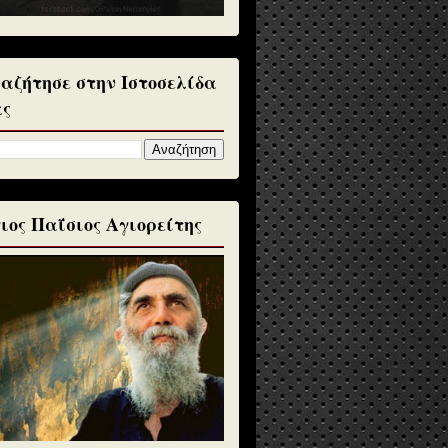
αζήτησε στην Ιστοσελίδα
ς
ιος Παΐσιος Αγιορείτης