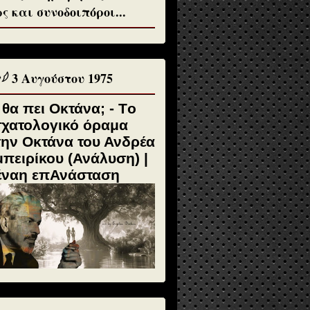
ς και συνοδοιπόροι...
♱𓆪 3 Αυγούστου 1975
 θα πει Οκτάνα; - Tο
σχατολογικό όραμα
την Οκτάνα του Ανδρέα
πειρίκου (Ανάλυση) |
έναη επΑνάσταση