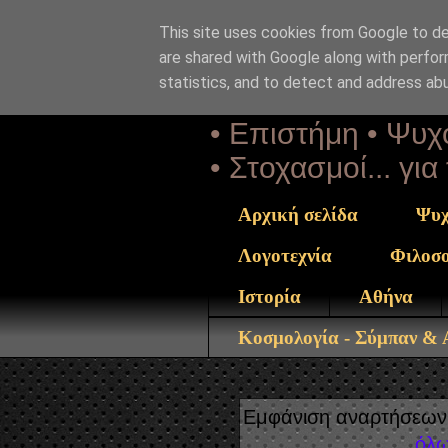
This site uses cookies from Google to del
Αέναη 
are shared with Google along with perfor
statistics, and to detect and address ab
• Επιστήμη • Ψυχο
• Στοχασμοί... γι
Αρχική σελίδα
Ψυχ
Λογοτεχνία
Φιλοσ
Ιστορία
Αθήνα
Κοσμολογία - Σύμπαν &
Εμφάνιση αναρτήσεων 
όλω