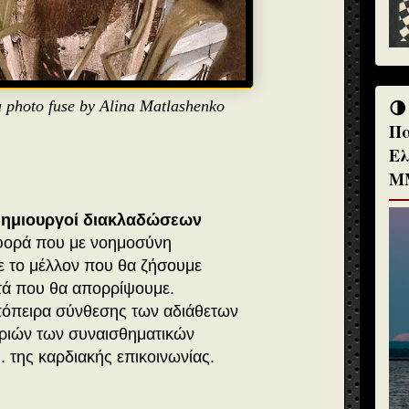
🌗
a photo fuse by Alina Matlashenko
Πα
Ελ
Μ
δημιουργοί διακλαδώσεων
φορά που με νοημοσύνη
ε το μέλλον που θα ζήσουμε
τά που θα απορρίψουμε.
πόπειρα σύνθεσης των αδιάθετων
ιών των συναισθηματικών
. της καρδιακής επικοινωνίας.