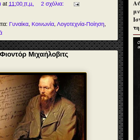
Αύ
u
at
11:00 π.μ.
2 σχόλια:
μν
Ισ
ατα:
Γυναίκα
,
Κοινωνία
,
Λογοτεχνία-Ποίηση
,
τη
ά
Φιοντόρ Μιχαήλοβιτς