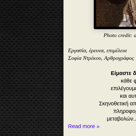
Photo credit: 
Εργασία, έρευνα, επιμέλεια
Σοφία Ντρέκου, Αρθρογράφος
Είμαστε 
κάθε 
επιλέγουμ
και αυ
Σκηνοθετική α
πληροφορ
μεταβολών..
Read more »