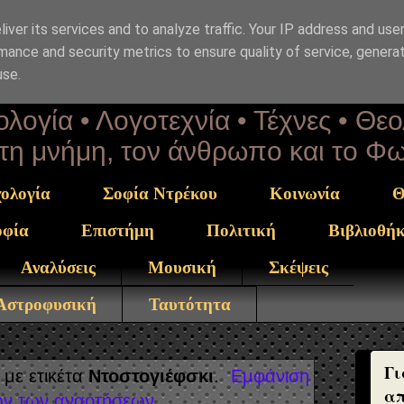
iver its services and to analyze traffic. Your IP address and use
επΑνάσταση
mance and security metrics to ensure quality of service, genera
use.
λογία • Λογοτεχνία • Τέχνες • Θε
α τη μνήμη, τον άνθρωπο και το Φ
ολογία
Σοφία Ντρέκου
Κοινωνία
Θ
οφία
Επιστήμη
Πολιτική
Βιβλιοθή
Αναλύσεις
Μουσική
Σκέψεις
 Αστροφυσική
Ταυτότητα
Γι
με ετικέτα
Ντοστογιέφσκι
.
Εμφάνιση
απ
ν των αναρτήσεων