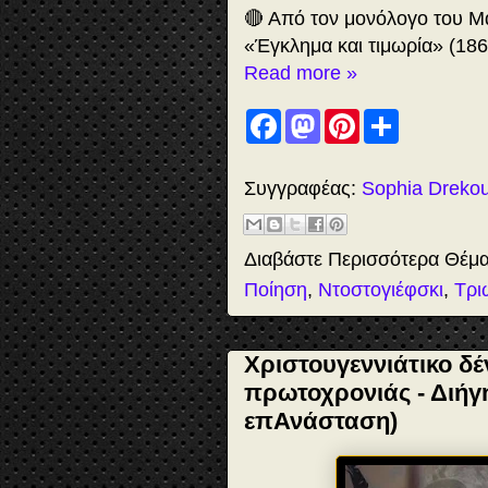
🔴 Από τον μονόλογο του 
«Έγκλημα και τιμωρία» (18
Read more »
F
M
P
S
a
a
i
h
c
s
n
a
e
t
t
r
b
o
e
e
Συγγραφέας:
Sophia Dreko
o
d
r
o
o
e
k
n
s
t
Διαβάστε Περισσότερα Θέμ
Ποίηση
,
Ντοστογιέφσκι
,
Τρι
Χριστουγεννιάτικο δ
πρωτοχρονιάς - Διήγ
επΑνάσταση)