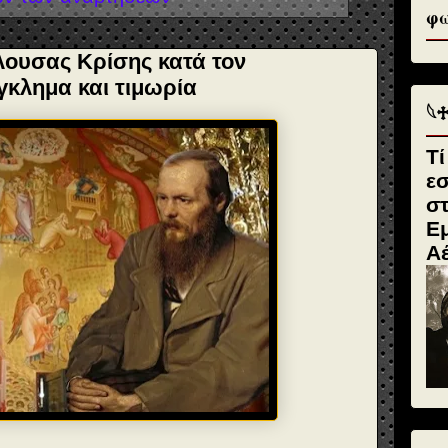
φω
ουσας Κρίσης κατά τον
γκλημα και τιμωρία
𓆩
Τί
ε
σ
Εμ
Α