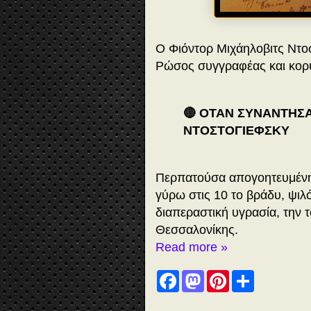
Ο Φιόντορ Μιχάηλοβιτς Ντοσ
Ρώσος συγγραφέας και κορυ
🔴 ΟΤΑΝ ΣΥΝΑΝΤΗΣ
ΝΤΟΣΤΟΓΙΕΦΣΚΥ
Περπατούσα απογοητευμένη 
γύρω στις 10 το βράδυ, ψιλό
διαπεραστική υγρασία, την 
Θεσσαλονίκης.
Read more »
F
M
P
S
a
a
i
h
c
s
n
a
e
t
t
r