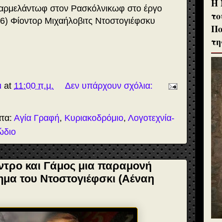
H 
Μαρμελάντωφ στον Ρασκόλνικωφ στο έργο
το
66) Φίοντορ Μιχαήλοβιτς Ντοστογιέφσκυ
Πο
τη
u
at
11:00 π.μ.
Δεν υπάρχουν σχόλια:
ατα:
Αγία Γραφή
,
Κυριακοδρόμιο
,
Λογοτεχνία-
ώδιο
έντρο και Γάμος μια παραμονή
ημα του Ντοστογιέφσκι (Αέναη