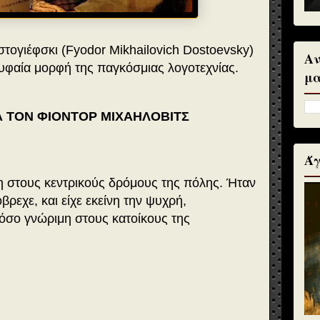
τογιέφσκι (Fyodor Mikhailovich Dostoevsky)
Αν
φαία μορφή της παγκόσμιας λογοτεχνίας.
μα
Α ΤΟΝ ΦΙΟΝΤΟΡ ΜΙΧΑΗΛΟΒΙΤΣ
Άγ
στους κεντρικούς δρόμους της πόλης. Ήταν
βρεχε, και είχε εκείνη την ψυχρή,
τόσο γνώριμη στους κατοίκους της