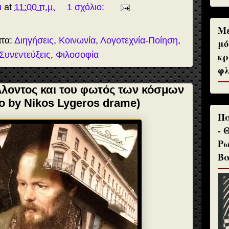
u
at
11:00 π.μ.
1 σχόλιο:
Με
ατα:
Διηγήσεις
,
Κοινωνία
,
Λογοτεχνία-Ποίηση
,
μό
Συνεντεύξεις
,
Φιλοσοφία
κρ
φλ
έλλοντος και του φωτός των κόσμων
eo by Nikos Lygeros drame)
Πα
- 
Ρω
Βα