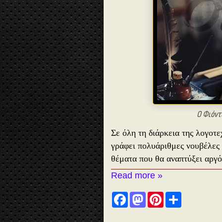
Ο Φιόντ
Σε όλη τη διάρκεια της λογοτε
γράφει πολυάριθμες νουβέλες 
θέματα που θα αναπτύξει αργ
Read more »
F
M
P
S
a
a
i
h
c
s
n
a
e
t
t
r