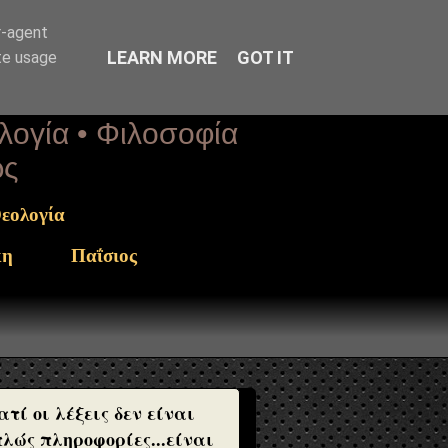
r-agent
LEARN MORE
GOT IT
te usage
ολογία • Φιλοσοφία
ως
εολογία
κη
Παΐσιος
ατί οι λέξεις δεν είναι
λώς πληροφορίες...είναι