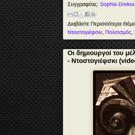
b
o
e
e
Συγγραφέας:
Sophia Dreko
o
d
r
o
o
e
k
n
s
t
Διαβάστε Περισσότερα Θέμ
Ντοστογιέφσκι
,
Πολιτισμός
,
Οι δημιουργοί του μ
- Ντοστογιέφσκι (vid