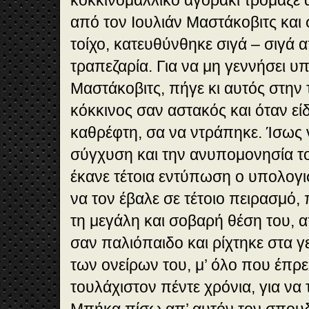
από τον Ιουλιάν Μαστάκοβιτς και 
τοίχο, κατευθύνθηκε σιγά – σιγά 
τραπεζαρία. Για να μη γεννήσει υπ
Μαστάκοβιτς, πήγε κι αυτός στην
κόκκινος σαν αστακός και όταν εί
καθρέφτη, σα να ντράπηκε. Ίσως 
σύγχυση και την ανυπομονησία το
έκανε τέτοια εντύπωση ο υπολογι
να τον έβαλε σε τέτοιο πειρασμό,
τη μεγάλη και σοβαρή θέση του, 
σαν παλιόπαιδο και ρίχτηκε στα γ
των ονείρων του, μ’ όλο που έπρ
τουλάχιστον πέντε χρόνια, για να 
Μπήκα πίσω απ’ αυτόν τον σπουδ