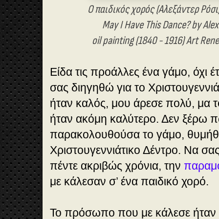
Ο παιδικός χορός (Αλεξάντερ Ρόσι
May I Have This Dance? by Ale
oil painting (1840 - 1916) Art R
Είδα τις προάλλες ένα γάμο, όχι 
σας διηγηθώ για το Χριστουγεννιά
ήταν καλός, μου άρεσε πολύ, μα τ
ήταν ακόμη καλύτερο. Δεν ξέρω π
παρακολουθούσα το γάμο, θυμήθ
Χριστουγεννιάτικο Δέντρο. Να σα
πέντε ακριβώς χρόνια, την
παραμο
με κάλεσαν σ’ ένα παιδικό χορό.
Το πρόσωπο που με κάλεσε ήταν