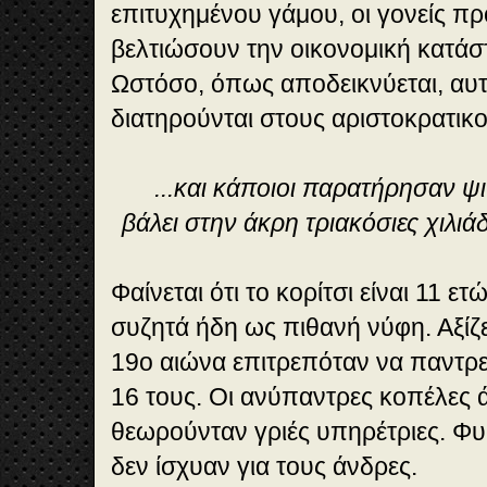
επιτυχημένου γάμου, οι γονείς 
βελτιώσουν την οικονομική κατάσ
Ωστόσο, όπως αποδεικνύεται, αυτέ
διατηρούνται στους αριστοκρατικ
...και κάποιοι παρατήρησαν ψι
βάλει στην άκρη τριακόσιες χιλιά
Φαίνεται ότι το κορίτσι είναι 11 ετ
συζητά ήδη ως πιθανή νύφη. Αξίζει
19ο αιώνα επιτρεπόταν να παντρεύ
16 τους. Οι ανύπαντρες κοπέλες 
θεωρούνταν γριές υπηρέτριες. Φυσ
δεν ίσχυαν για τους άνδρες.