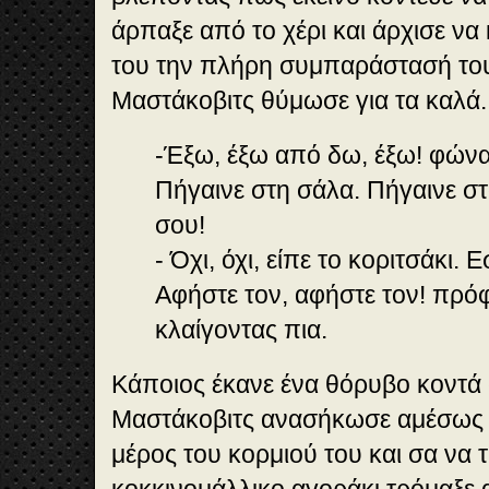
άρπαξε από το χέρι και άρχισε να
του την πλήρη συμπαράστασή του
Μαστάκοβιτς θύμωσε για τα καλά.
-Έξω, έξω από δω, έξω! φώναξ
Πήγαινε στη σάλα. Πήγαινε σ
σου!
- Όχι, όχι, είπε το κοριτσάκι. 
Αφήστε τον, αφήστε τον! πρό
κλαίγοντας πια.
Κάποιος έκανε ένα θόρυβο κοντά 
Μαστάκοβιτς ανασήκωσε αμέσως
μέρος του κορμιού του και σα να 
κοκκινομάλλικο αγοράκι τρόμαξε