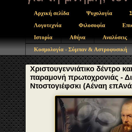
Αρχική σελίδα
Ψυχολογία
Λογοτεχνία
Φιλοσοφία
Επι
Ιστορία
Αθήνα
Αναλύσεις
Κοσμολογία - Σύμπαν & Αστροφυσική
Χριστουγεννιάτικο δέντρο κα
παραμονή πρωτοχρονιάς - Δ
Ντοστογιέφσκι (Αέναη επΑν