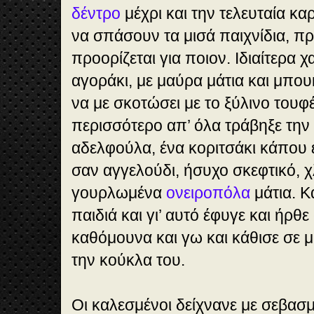
δέντρο
μέχρι και την τελευταία κ
να σπάσουν τα μισά παιχνίδια, π
προορίζεται για ποιον. Ιδιαίτερα 
αγοράκι, με μαύρα μάτια και μπου
να με σκοτώσει με το ξύλινο τουφ
περισσότερο απ’ όλα τράβηξε τη
αδελφούλα, ένα κοριτσάκι κάπου
σαν αγγελούδι, ήσυχο σκεφτικό, χ
γουρλωμένα
ονειροπόλα
μάτια. Κ
παιδιά και γι’ αυτό έφυγε και ήρθ
καθόμουνα και γω και κάθισε σε μ
την κούκλα του.
Οι καλεσμένοι δείχνανε με σεβασ