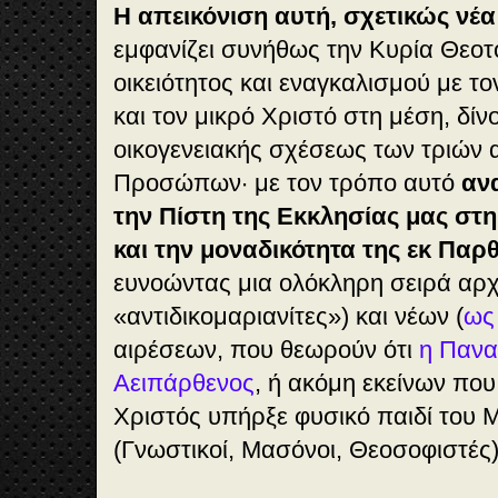
Η απεικόνιση αυτή, σχετικώς νέ
εμφανίζει συνήθως την Κυρία Θεο
οικειότητος και εναγκαλισμού με τ
και τον μικρό Χριστό στη μέση, δί
οικογενειακής σχέσεως των τριών 
Προσώπων· με τον τρόπο αυτό
αν
την Πίστη της Εκκλησίας μας στη
και την μοναδικότητα της εκ Πα
ευνοώντας μια ολόκληρη σειρά αρχ
«αντιδικομαριανίτες»)
και νέων (
ως
αιρέσεων, που θεωρούν ότι
η Πανα
Αειπάρθενος
, ή ακόμη εκείνων που
Χριστός υπήρξε φυσικό παιδί του
(Γνωστικοί, Μασόνοι, Θεοσοφιστές)