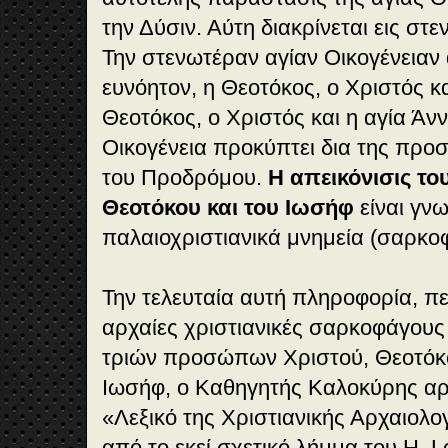
την Δύσιν. Αύτη διακρίνεται εις στ
Την στενωτέραν αγίαν Οικογένειαν 
ευνόητον, η Θεοτόκος, ο Χριστός κα
Θεοτόκος, ο Χριστός και η αγία Άν
Οικογένεια προκύπτει δια της προσ
του Προδρόμου.
Η απεικόνισις το
Θεοτόκου και του Ιωσήφ
είναι γν
παλαιοχριστιανικά μνημεία (σαρκοφ
Την τελευταία αυτή πληροφορία, π
αρχαίες χριστιανικές σαρκοφάγου
τριών προσώπων Χριστού, Θεοτόκ
Ιωσήφ, ο Καθηγητής Καλοκύρης αρύ
«Λεξικό της Χριστιανικής Αρχαιολογ
από το εκεί σχετικό λήμμα του Η. Le