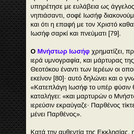
υπηρέτησε με ευλάβεια ως άγγελος
νηπιάσαντι, σοφέ Ιωσήφ διακονού
και ότι η επαφή με τον Χριστό καθ
Ιωσήφ σαρκί και πνεύματι [79].
Ο
Μνήστωρ Ιωσήφ
χρηματίζει, π
ιερά υμνογραφία, και μάρτυρας τη
Θεοτόκου έναντι των Ιερέων οι οπο
εκείνον [80]· αυτό δηλώνει και ο γ
«Κατεπλάγη Ιωσήφ το υπέρ φύσιν θ
καταλήγει: «και μαρτυρών ο Μνήστ
ιερεύσιν εκραύγαζε· Παρθένος τίκτε
μένει Παρθένος».
Κατά την αυθεντία της Εκκλησίας, 