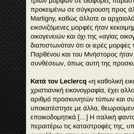
τριών μορφών σε διάφορες παραστά
προκειμένω σε σύγκρουση προς ά
Martigny, καθώς άλλοτε οι αρχαιολό
εικονιζόμενες μορφές ήταν κεκοιμη
οικογενειών και όχι της «αγίας οικο
διαπιστωνόταν ότι οι ιερές μορφές 
Παρθένου και του Μνήστορος ήταν
συνθέσεων, όπως αυτή της προσκ
Κατά τον Leclercq
«η καθολική εικ
χριστιανική εικονογραφία, έχει αλλ
αριθμό προσκυνητών τύπων και συ
υποκατέστησε με άλλα, θεωρούμε
εποικοδομητικά […] Η ιταλική φαν
περαιτέρω τις καταστροφές της, υπ