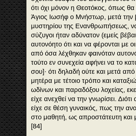
ότι όχι μόνον η Θεοτόκος, όπως θα 
Άγιος Ιωσήφ ο Μνήστωρ, μετά την
μυστηρίου της Ενανθρωπήσεως, ν
σύζυγοι ήταν αδύνατον (εμείς βέβα
αυτονόητο ότι και να φέρονται με ο
από όσα λέχθηκαν φαινόταν αυτονό
τούτο εν συνεχεία αφήνει να το κα
σου]· ότι δηλαδή ούτε και μετά από
μητέρα με τέτοιο τρόπο και καταξι
ωδίνων και παραδόξου λοχείας, εκε
είχε ανεχθεί να την γνωρίσει. Διότι
είχε σε θέση γυναικός, πως την αν
στο μαθητή, ως απροστάτευτη και 
[84]