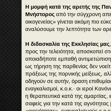
Η μομφή κατά της αρετής της Παν
Μνήστορος
από την σύγχρονη απει
οικογενείας» γίνεται ακόμη πιο εύκ
αναλύσουμε την λεπτότητα των αρ
Η διδασκαλία της Εκκλησίας μας
προς την τελειότητα, αποσκοπεί σ
οποιαδήποτε εμπαθή αντιμετώπιση
ως τήρηση της παρθενίας δεν νοεί
πράξεως της πορνικής μείξεως, αλ
οδηγούν σε αυτήν, όραση επιθυμίας
εναγκαλισμοί, κ.ο.κ.· οι ιεροί Καν
η θεραπευτικά κατά της αμαρτίας, 
σαφείς για την κατά της αγνότητας 
«οικειότητας», εναγκαλισμούς κ.ο.κ.