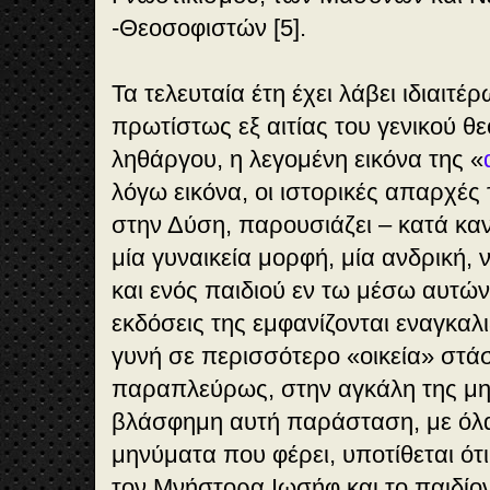
-Θεοσοφιστών [5].
Τα τελευταία έτη έχει λάβει ιδιαιτέ
πρωτίστως εξ αιτίας του γενικού θε
ληθάργου, η λεγομένη εικόνα της «
λόγω εικόνα, οι ιστορικές απαρχές
στην Δύση, παρουσιάζει – κατά κα
μία γυναικεία μορφή, μία ανδρική,
και ενός παιδιού εν τω μέσω αυτών
εκδόσεις της εμφανίζονται εναγκαλι
γυνή σε περισσότερο «οικεία» στάση
παραπλεύρως, στην αγκάλη της μητ
βλάσφημη αυτή παράσταση, με όλα
μηνύματα που φέρει, υποτίθεται ότ
τον Μνήστορα Ιωσήφ και το παιδίον