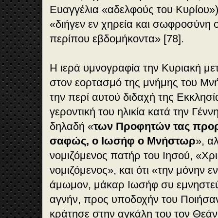
Ευαγγέλια «αδελφούς του Κυρίου») 
«διήγεν εν χηρεία και σωφροσύνη 
περίπου εβδομήκοντα» [78].
Η ιερά υμνογραφία την Κυριακή μετ
στον εορτασμό της μνήμης του Μν
την περί αυτού διδαχή της Εκκλησί
γεροντική του ηλικία κατά την Γένν
δηλαδή «
των Προφητών τας προρρ
σαφώς, ο Ιωσήφ ο Μνήστωρ
», α
νομιζόμενος πατήρ του Ιησού, «Χρ
νομιζόμενος», και ότι «την μόνην εν
άμωμον, μάκαρ Ιωσήφ συ εμνηστε
αγνήν, προς υποδοχήν του Ποιήσαν
κράτησε στην αγκάλη του τον Θεά