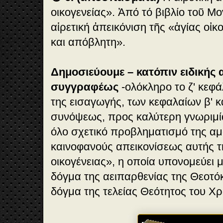
οικογενείας». Ἀπό τό βιβλίο τοῦ 
αἱρετική ἀπεικόνιση τῆς «ἁγίας οἰκογ
και απόβλητη».
Δημοσιεύουμε – κατόπιν ειδικής 
συγγραφέως
-ολόκληρο το ζ' κεφ
της εισαγωγής, των κεφαλαίων β' κα
συνόψεως, προς καλύτερη γνωριμί
όλο σχετικό προβληματισμό της αμ
καινοφανούς απεικονίσεως αυτής τ
οικογένειας», η οποία υπονομεύει 
δόγμα της αειπαρθενίας της Θεοτόκ
δόγμα της τελείας Θεότητος του Χρ