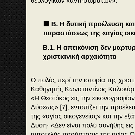
θεολογικών «αντι-σωμάτων».
🟧 Β. Η δυτική προέλευση κα
παραστάσεως της «αγίας οικ
Β.1. Η απεικόνιση δεν μαρτυρ
χριστιανική αρχαιότητα
Ο πολύς περί την ιστορία της χριστ
Καθηγητής Κωνσταντίνος Καλοκύρ
«Η Θεοτόκος εις την εικονογραφίαν
Δύσεως» [7], εντοπίζει την προέλ
της «αγίας οικογενείας» και την ε
Δύση· «Δεν είναι πολύ συνήθης εις
αυτοτελής παράστασις της αγίας Οικ