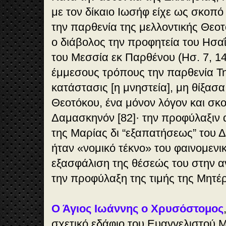
με τον δίκαιο Ιωσήφ είχε ως σκοπ
την παρθενία της μελλοντικής Θεοτ
ο διάβολος την προφητεία του Ησα
του Μεσσία εκ Παρθένου (Ησ. 7, 14
έμμεσους τρόπους την παρθενία Της
κατάστασις [η μνηστεία], μη θίξασα
Θεοτόκου, ένα μόνον λόγον και σκο
Δαμασκηνόν [82]· την προφύλαξιν 
της Μαρίας δι “εξαπατήσεως” του 
ήταν «νομικό τέκνο» του φαινομενι
εξασφάλιση της θέσεώς του στην α
την προφύλαξη της τιμής της Μητέρ
Ο Άγιος Ιωάννης ο Χρυσόστομος
σχετικό εδάφιο του Ευαγγελιστού 