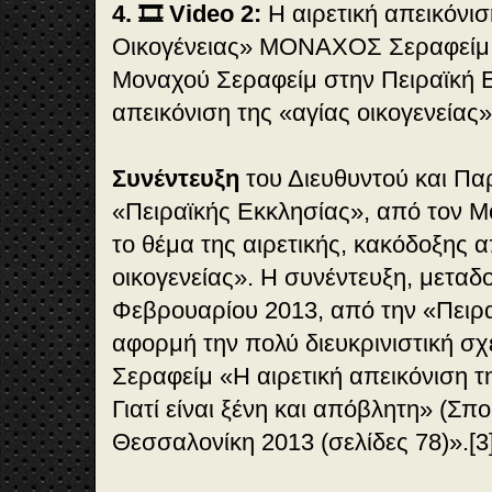
4. 🎞️ Video 2:
Η αιρετική απεικόνισ
Οικογένειας» ΜΟΝΑΧΟΣ Σεραφείμ.
Μοναχού Σεραφείμ στην Πειραϊκή Εκ
απεικόνιση της «αγίας οικογενείας»
Συνέντευξη
του Διευθυντού και Πα
«Πειραϊκής Εκκλησίας», από τον Μ
το θέμα της αιρετικής, κακόδοξης 
οικογενείας». Η συνέντευξη, μεταδ
Φεβρουαρίου 2013, από την «Πειρα
αφορμή την πολύ διευκρινιστική σχε
Σεραφείμ «Η αιρετική απεικόνιση τη
Γιατί είναι ξένη και απόβλητη» (Σπ
Θεσσαλονίκη 2013 (σελίδες 78)».[3