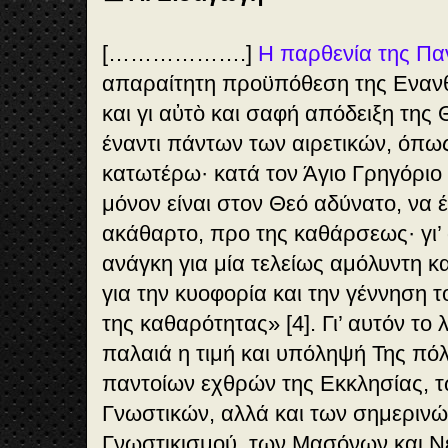
[……………….]
Η παρθενία της Πα
απαραίτητη προϋπόθεση της Ενα
και γι αὐτὸ και σαφή απόδειξη της
έναντι πάντων των αιρετικών, όπ
κατωτέρω· κατά τον Άγιο Γρηγόριο
μόνον είναι στον Θεό αδύνατο, να 
ακάθαρτο, προ της καθάρσεως· γι’
ανάγκη για μία τελείως αμόλυντη 
για την κυοφορία και την γέννηση 
της καθαρότητας» [4]. Γι’ αυτόν το
παλαιά η τιμή και υπόληψή Της πό
παντοίων εχθρών της Εκκλησίας, τ
Γνωστικών, αλλά και των σημεριν
Γνωστικισμού, των Μασόνων και Ν