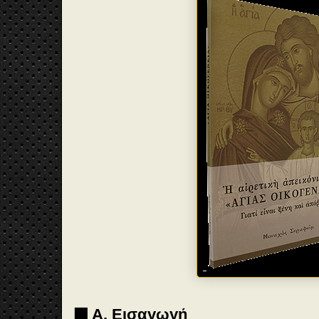
🟧 Α. Εισαγωγή