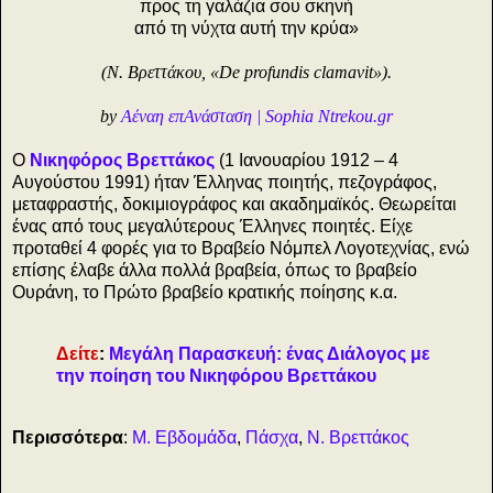
προς τη γαλάζια σου σκηνή
από τη νύχτα αυτή την κρύα»
(Ν. Βρεττάκου, «De profundis clamavit»).
by
Αέναη επΑνάσταση | Sophia Ntrekou.gr
Ο
Νικηφόρος Βρεττάκος
(1 Ιανουαρίου 1912 – 4
Αυγούστου 1991) ήταν Έλληνας ποιητής, πεζογράφος,
μεταφραστής, δοκιμιογράφος και ακαδημαϊκός. Θεωρείται
ένας από τους μεγαλύτερους Έλληνες ποιητές. Είχε
προταθεί 4 φορές για το Βραβείο Νόμπελ Λογοτεχνίας, ενώ
επίσης έλαβε άλλα πολλά βραβεία, όπως το βραβείο
Ουράνη, το Πρώτο βραβείο κρατικής ποίησης κ.α.
Δείτε
:
Μεγάλη Παρασκευή: ένας Διάλογος με
την ποίηση του Νικηφόρου Βρεττάκου
Περισσότερα
:
Μ. Εβδομάδα
,
Πάσχα
,
Ν. Βρεττάκος