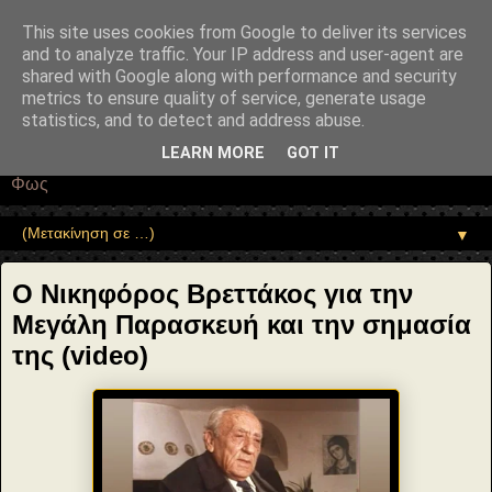
"copyrightHolder": { "@type": "Person", "name": "Sophia Drekou" },
"potentialAction": { "@type": "ReadAction", "target":
This site uses cookies from Google to deliver its services
"https://www.sophia-ntrekou.gr/2020/04/Nikiforos-Vrettakos-
and to analyze traffic. Your IP address and user-agent are
m.ParaskeyH.html" } }
shared with Google along with performance and security
Αέναη επΑνάσταση
metrics to ensure quality of service, generate usage
statistics, and to detect and address abuse.
• Επιστήμη • Ψυχολογία • Λογοτεχνία • Τέχνες • Θεολογία •
LEARN MORE
GOT IT
Φιλοσοφία • Στοχασμοί... για τη μνήμη, τον άνθρωπο και το
Φως
▼
Ο Νικηφόρος Βρεττάκος για την
Μεγάλη Παρασκευή και την σημασία
της (video)