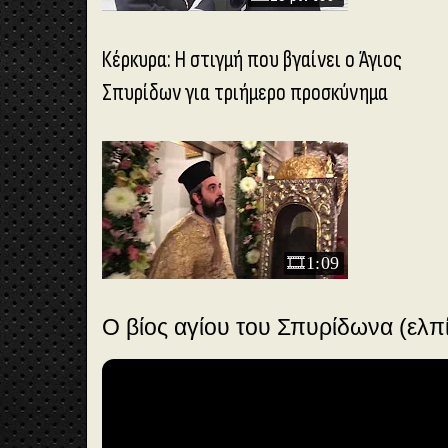
Κέρκυρα: Η στιγμή που βγαίνει ο Άγιος
Σπυρίδων για τριήμερο προσκύνημα
🎞️
49:
47
🎞️1:09
βίος
αγίο
Ο βίος αγίου του Σπυρίδωνα (ελπίς
υ
Σπυ
ρίδ
ωνα
(ελ