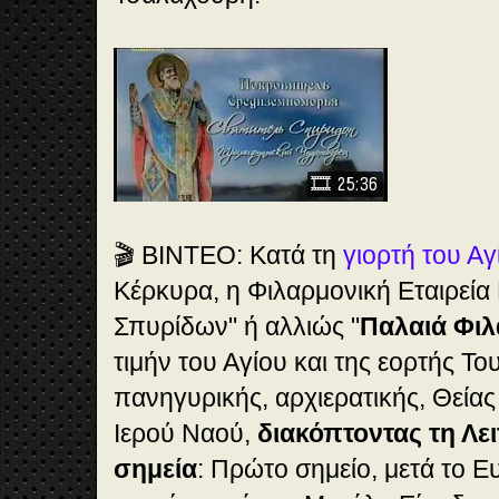
🎞️
25:36
🎬 ΒΙΝΤΕΟ: Κατά τη
γιορτή του Α
Κέρκυρα, η Φιλαρμονική Εταιρεία
Σπυρίδων" ή αλλιώς "
Παλαιά Φιλ
τιμήν του Αγίου και της εορτής Του
πανηγυρικής, αρχιερατικής, Θείας 
Ιερού Ναού,
διακόπτοντας τη Λει
σημεία
: Πρώτο σημείο, μετά το Ε