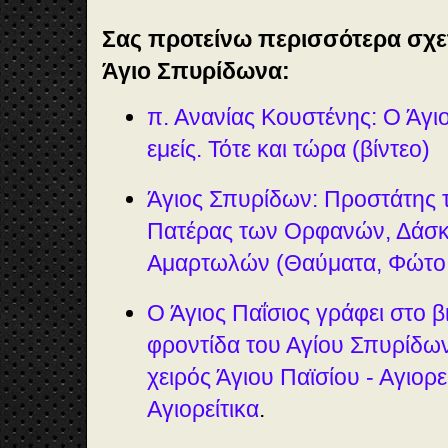
Σας προτείνω περισσότερα σχετ
Άγιο Σπυρίδωνα:
π. Ανανίας Κουστένης: Ο Άγι
εμείς. Τότε και τώρα (βίντεο)
Άγιος Σπυρίδων: Προστάτης
Πατέρας των Ορφανών, Δάσκ
Αμαρτωλών (Θαύματα, Φώτο,
Ο Άγιος Παΐσιος γράφει στο βι
φροντίδα του Αγίου Σπυρίδωνα
χειρός Άγιου Παϊσίου - Αγιορε
Αγιορείτικα
.