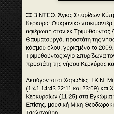
🎞️ ΒΙΝΤΕΟ: Άγιος Σπυρίδων Κύπ
Κέρκυρα: Ουκρανικό ντοκιμαντέρ,
αφιέρωση στον εκ Τριμυθούντος 
Θαυματουργό, προστάτη της νήσο
κόσμου όλου. γυρισμένο το 2009,
Τριμυθούντος Άγιο Σπυρίδωνα τ
προστάτη της νήσου Κερκύρας κα
Ακούγονται οι Χορωδίες: Ι.Κ.Ν.
(1:41 14:43 22:11 και 23:09) και
Κερκυραίων (11:25) στα Εγκώμια 
Επίσης, μουσική Μίκη Θεοδωράκη
Τσαλαχούρη.