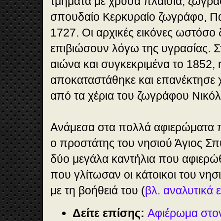
τμήματα με χρυσά πλαίσια, ζωγρα
σπουδαίο Κερκυραίο ζωγράφο, Πα
1727.
Οι αρχικές εικόνες ωστόσο
επιβιώσουν λόγω της υγρασίας. Σ
αιώνα και συγκεκριμένα το 1852,
αποκαταστάθηκε και επανέκτησε 
από τα χέρια του ζωγράφου Νικό
Ανάμεσα στα πολλά αφιερώματα π
ο προστάτης του νησιού Άγιος Σπ
δύο μεγάλα καντήλια που αφιερ
που γλίτωσαν οι κάτοικοι του νη
με τη βοήθειά του (
βλ. αναλυτικά 
Δείτε επίσης:
Αφιέρωμα στο