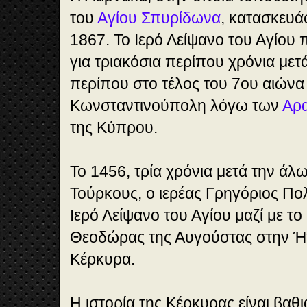
του
Αγίου Σπυρίδωνα
, κατασκευά
1867. Το Ιερό Λείψανο του Αγίου
για τριακόσια περίπου χρόνια μετ
περίπου στο τέλος του 7ου αιώνα
Κωνσταντινούπολη λόγω των
Αρ
της Κύπρου.
Το 1456, τρία χρόνια μετά την ά
Τούρκους, ο ιερέας Γρηγόριος Πο
Ιερό Λείψανο του Αγίου μαζί με τ
Θεοδώρας της Αυγούστας στην Ήπ
Κέρκυρα.
Η ιστορία της Κέρκυρας είναι βαθ