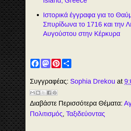
Island, Greece
Ιστορικά έγγραφα για το Θαύ
Σπυρίδωνα το 1716 και την Λι
Αυγούστου στην Κέρκυρα
F
M
P
S
a
a
i
h
c
s
n
a
e
t
t
r
b
o
e
e
Συγγραφέας:
Sophia Drekou
at
9:
o
d
r
o
o
e
k
n
s
t
Διαβάστε Περισσότερα Θέματα:
Αγ
Πολιτισμός
,
Ταξιδεύοντας