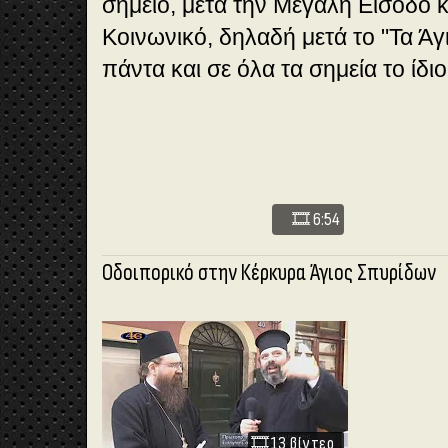
σημείο, μετά την Μεγάλη Είσοδο κα
Κοινωνικό, δηλαδή μετά το "Τα Άγια
πάντα και σε όλα τα σημεία το ίδι
🎞️ 6:54
Οδοιπορικό στην Κέρκυρα Άγιος Σπυρίδων
🎞️
13 βίντεο