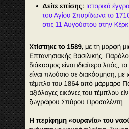
Δείτε επίσης:
Ιστορικά έγγρ
του Αγίου Σπυρίδωνα το 1716 
στις 11 Αυγούστου στην Κέρ
Χτίστηκε το 1589,
με τη μορφή μ
Επτανησιακής Βασιλικής. Παρόλο 
διάκοσμος είναι ιδιαίτερα λιτός, τ
είναι πλούσιο σε διακόσμηση, με 
τέμπλο του 1864 από μάρμαρο Πά
αξιόλογες εικόνες του τέμπλου εί
ζωγράφου Σπύρου Προσαλέντη.
Η περίφημη «ουρανία» του ναο