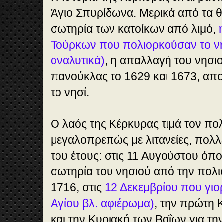
Άγιο Σπυρίδωνα. Μερικά από τα 
σωτηρία των κατοίκων από λιμό,
Τούρκων που πολιορκούσαν το νη
αναλυτικά)
, η απαλλαγή του νησιο
πανούκλας το 1629 και 1673, απο
το νησί.
Ο λαός της Κέρκυρας τιμά τον πο
μεγαλοπρεπώς με λιτανείες, πολλ
του έτους: στις 11 Αυγούστου όπο
σωτηρία του νησιού από την πολι
1716, στις
12 Δεκεμβρίου που γιο
Αγίου βλ. αφιέρωμα)
, την πρώτη 
και την Κυριακή των Βαΐων για τ