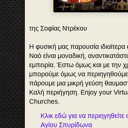
της Σοφίας Ντρέκου
H φυσική μας παρουσία ιδιαίτερα ό
Ναό είναι μοναδική, αναντικατάσ
εμπειρία. Έστω όμως και με την χ
μπορούμε όμως να περιηγηθούμε ε
πάρουμε μια μικρή γεύση θαυμα
Καλή περιήγηση. Enjoy your Virtua
Churches.
Κλικ εδώ για να περιηγηθείτε 
Αγίου Σπυρίδωνα