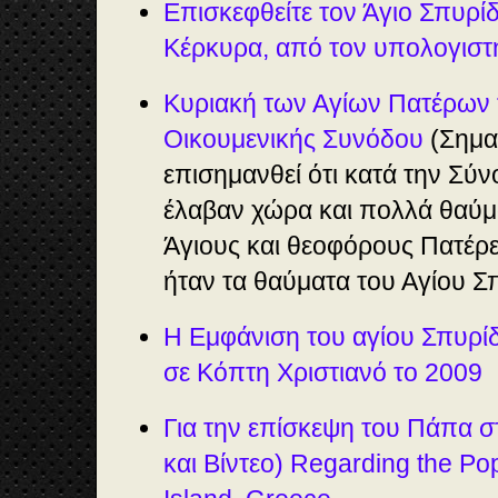
Επισκεφθείτε τον Άγιο Σπυρί
Κέρκυρα, από τον υπολογιστ
Κυριακή των Αγίων Πατέρων 
Οικουμενικής Συνόδου
(Σημαν
επισημανθεί ότι κατά την Σύν
έλαβαν χώρα και πολλά θαύμ
Άγιους και θεοφόρους Πατέρε
ήταν τα θαύματα του Αγίου 
Η Εμφάνιση του αγίου Σπυρί
σε Κόπτη Χριστιανό το 2009
Για την επίσκεψη του Πάπα σ
και Βίντεο) Regarding the Pop