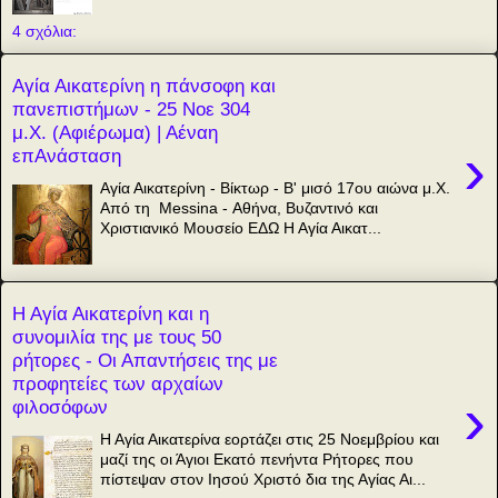
4 σχόλια:
Αγία Αικατερίνη η πάνσοφη και
πανεπιστήμων - 25 Νοε 304
μ.Χ. (Αφιέρωμα) | Αέναη
›
επΑνάσταση
Αγία Αικατερίνη - Βίκτωρ - Β' μισό 17ου αιώνα μ.Χ.
Από τη Messina - Αθήνα, Βυζαντινό και
Χριστιανικό Μουσείο ΕΔΩ Η Αγία Αικατ...
Η Αγία Αικατερίνη και η
συνομιλία της με τους 50
ρήτορες - Οι Απαντήσεις της με
προφητείες των αρχαίων
›
φιλοσόφων
Η Αγία Αικατερίνα εορτάζει στις 25 Νοεμβρίου και
μαζί της οι Άγιοι Εκατό πενήντα Ρήτορες που
πίστεψαν στον Ιησού Χριστό δια της Αγίας Αι...