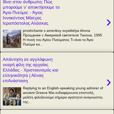
δίνει στον άνθρωπο; Πώς
μπορούμε ν’ αποκτήσουμε το
Άγιο Πνεύμα; - Άγιος
›
Ιννοκέντιος Μόσχας
Ιεραπόστολος Αλάσκας
proshchanie s amerikoy svyatitelya tihona
Прощание с Америкой святителя Тихона. 1995
Η πνοή του Αγίου Πνεύματος Τι είναι το Άγιο
Πνεύμα κα...
Απάντηση σε αγγλόφωνη
νεαρή φίλη της αρχαίας
Ελλάδας - Χριστιανισμός και
ελληνικότητα | Αέναη
›
επΑνάσταση
Replying to an English-speaking young admirer of
ancient Greece Μια ενδιαφέρουσα επιστολή,
μελέτη φιλοξενούμε σήμερα αγαπητοί αναγνώστες
της...