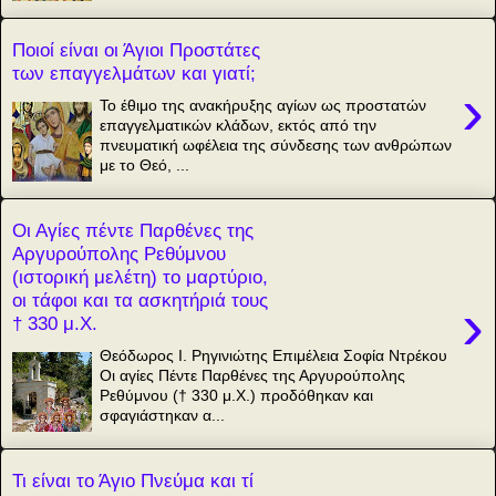
Ποιοί είναι οι Άγιοι Προστάτες
των επαγγελμάτων και γιατί;
›
Το έθιμο της ανακήρυξης αγίων ως προστατών
επαγγελματικών κλάδων, εκτός από την
πνευματική ωφέλεια της σύνδεσης των ανθρώπων
με το Θεό, ...
Οι Αγίες πέντε Παρθένες της
Αργυρούπολης Ρεθύμνου
(ιστορική μελέτη) το μαρτύριο,
οι τάφοι και τα ασκητήριά τους
›
† 330 μ.Χ.
Θεόδωρος Ι. Ρηγινιώτης Επιμέλεια Σοφία Ντρέκου
Οι αγίες Πέντε Παρθένες της Αργυρούπολης
Ρεθύμνου († 330 μ.Χ.) προδόθηκαν και
σφαγιάστηκαν α...
Τι είναι το Άγιο Πνεύμα και τί