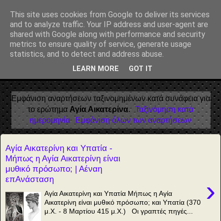
Αέναη επΑνάσταση
This site uses cookies from Google to deliver its services
and to analyze traffic. Your IP address and user-agent are
• Επιστήμη • Ψυχολογία • Λογοτεχνία • Τέχνες • Θεολογία •
shared with Google along with performance and security
Φιλοσοφία • Στοχασμοί... για τη μνήμη, τον άνθρωπο και το
metrics to ensure quality of service, generate usage
Φως
statistics, and to detect and address abuse.
LEARN MORE
GOT IT
▼
Εμφάνιση αναρτήσεων ταξινομημένων κατά συνάφεια για
το ερώτημα
Αγία Αικατερίνα
.
Ταξινόμηση κατά
ημερομηνία
Εμφάνιση όλων των αναρτήσεων
Αγία Αικατερίνη και Υπατία -
Μήπως η Αγία Αικατερίνη είναι
μυθικό πρόσωπο; | Αέναη
επΑνάσταση
›
Αγία Αικατερίνη και Υπατία Μήπως η Αγία
Αικατερίνη είναι μυθικό πρόσωπο; και Υπατία (370
μ.Χ. - 8 Μαρτίου 415 μ.Χ.) Οι γραπτές πηγές...