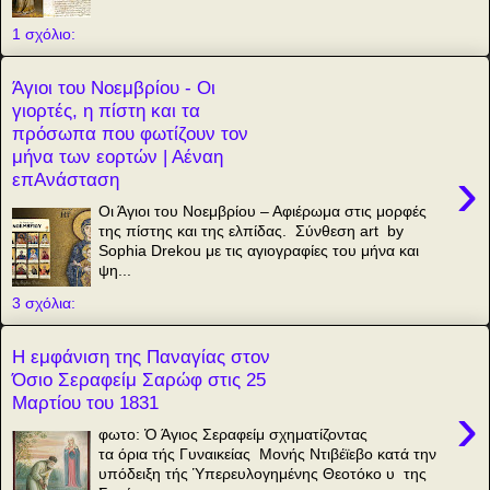
1 σχόλιο:
Άγιοι του Νοεμβρίου - Οι
γιορτές, η πίστη και τα
πρόσωπα που φωτίζουν τον
μήνα των εορτών | Αέναη
›
επΑνάσταση
Οι Άγιοι του Νοεμβρίου – Αφιέρωμα στις μορφές
της πίστης και της ελπίδας. Σύνθεση art by
Sophia Drekou με τις αγιογραφίες του μήνα και
ψη...
3 σχόλια:
Η εμφάνιση της Παναγίας στον
Όσιο Σεραφείμ Σαρώφ στις 25
Μαρτίου του 1831
›
φωτο: Ὁ Άγιος Σεραφείμ σχηματίζοντας
τα όρια τής Γυναικείας Μονής Ντιβέϊεβο κατά την
υπόδειξη τής Ὑπερευλογημένης Θεοτόκο υ της