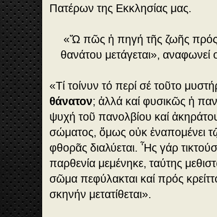
Πατέρων της Εκκλησίας μας.
«Ὤ πῶς ἡ πηγή τῆς ζωῆς πρός
θανάτου μετάγεται», αναφωνεί 
«Τί τοίνυν τό περί σέ τοῦτο μυστ
θάνατον
; ἀλλά καί φυσικῶς ἡ παν
ψυχή τοῦ πανολβίου καί ἀκηράτου
σώματος, ὅμως οὐκ ἐναπομένει τ
φθορᾶς διαλύεται. Ἧς γάρ τικτού
παρθενία μεμένηκε, ταύτης μεθισ
σῶμα πεφύλακται καί πρός κρείττο
σκηνήν μετατίθεται».