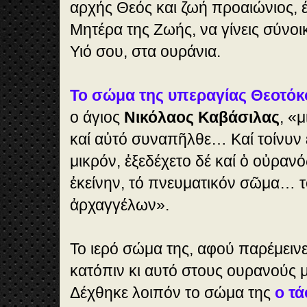
αρχής Θεός και ζωή προαιώνιος, έ
Μητέρα της Ζωής, να γίνεις σύνοι
Υιό σου, στα ουράνια.
Το σώμα της υπεραγίας Θεοτόκ
ο
άγιος
Νικόλαος Καβάσιλας
,
«μ
καί αὐτό συναπῆλθε… Καί τοίνυν 
μικρόν, ἐξεδέχετο δέ καί ὁ οὐρανό
ἐκείνην, τό πνευματικόν σῶμα… τ
ἀρχαγγέλων».
Το ιερό σώμα της, αφού παρέμεινε
κατόπιν κι αυτό στους ουρανούς μ
Δέχθηκε λοιπόν το σώμα της
ο τ