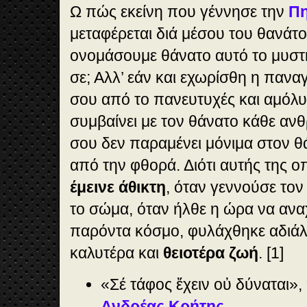
Ω πώς εκείνη που γέννησε την
Πη
μεταφέρεται διά μέσου του θανάτ
ονομάσουμε θάνατο αυτό το μυστή
σε; Αλλ’ εάν και εχωρίσθη η πανα
σου από το πανευτυχές και αμόλ
συμβαίνει με τον θάνατο κάθε α
σου δεν παραμένει μόνιμα στον θά
από την φθορά. Διότι αυτής της ο
έμεινε άθικτη
, όταν γεννούσε το
το σώμα, όταν ήλθε η ώρα να αν
παρόντα κόσμο, φυλάχθηκε αδιάλυ
καλυτέρα και
θειοτέρα ζωή
. [1]
«Σέ τάφος ἔχειν οὐ δύναται»,
Ανδρέας Κρήτης