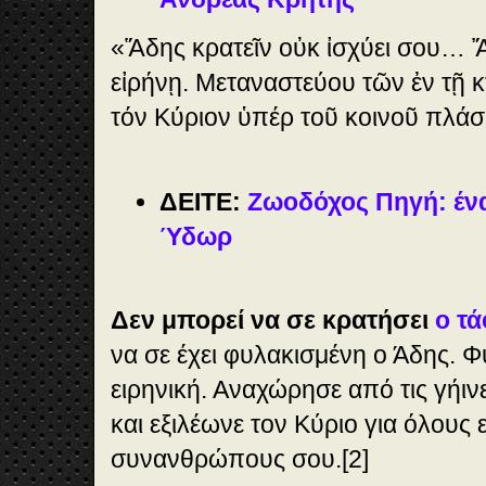
«Ἅδης κρατεῖν οὐκ ἰσχύει σου… Ἄπ
εἰρήνῃ. Μεταναστεύου τῶν ἐν τῇ κ
τόν Κύριον ὑπέρ τοῦ κοινοῦ πλάσ
ΔΕΙΤΕ:
Ζωοδόχος Πηγή: ένα
Ύδωρ
Δεν μπορεί να σε κρατήσει
ο τ
να σε έχει φυλακισμένη ο Άδης. Φ
ειρηνική. Αναχώρησε από τις γήινε
και εξιλέωνε τον Κύριο για όλους 
συνανθρώπους σου.[2]