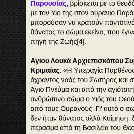
Παρουσίας
, βρίσκεται με το θεο
με τον Υιό της στον ουράνιο Παράδ
μπορούσαν να κρατούν παντοτινά 
θάνατος το σώμα εκείνο, που έγιν
πηγή της Ζωής[4].
Αγίου Λουκά Αρχιεπισκόπου Σ
Κριμαίας
: «Η Υπεραγία Παρθένο
άχραντος ναός του Σωτήρος και σ'
Άγιο Πνεύμα και από την αγιότατη
ανθρώπινο σώμα ο Υιός του Θεού
από τους Ουρανούς. Γι' αυτό ο σ
δεν ήταν θάνατος αλλά Κοίμηση,
πέρασμα από τη Βασιλεία του Θεο