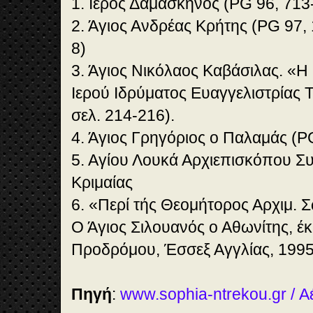
1. Ιερός Δαμασκηνός (PG 96, 713
2. Άγιος Ανδρέας Κρήτης (PG 97, 
8)
3. Άγιος Νικόλαος Καβάσιλας. «
Ιερού Ιδρύματος Ευαγγελιστρίας 
σελ. 214-216).
4. Άγιος Γρηγόριος ο Παλαμάς (P
5. Αγίου Λουκά Αρχιεπισκόπου Σ
Κριμαίας
6. «Περί τής Θεομήτορος Αρχιμ.
Ο Άγιος Σιλουανός ο Αθωνίτης, έκ
Προδρόμου, Έσσεξ Αγγλίας, 199
Πηγή
:
www.sophia-ntrekou.gr / 