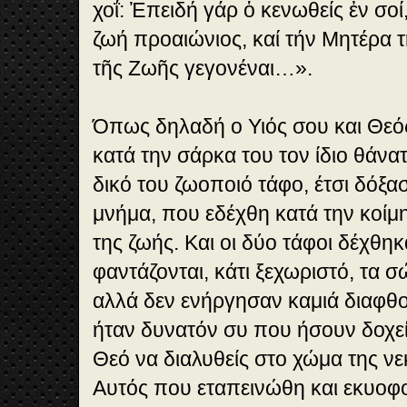
χοΐ: Ἐπειδή γάρ ὁ κενωθείς ἐν σοί
ζωή προαιώνιος, καί τήν Μητέρα 
τῆς Ζωῆς γεγονέναι…».
Όπως δηλαδή ο Υιός σου και Θεό
κατά την σάρκα του τον ίδιο θάνα
δικό του ζωοποιό τάφο, έτσι δόξασ
μνήμα, που εδέχθη κατά την κοίμ
της ζωής. Και οι δύο τάφοι δέχθηκ
φαντάζονται, κάτι ξεχωριστό, τα σ
αλλά δεν ενήργησαν καμιά διαφθορ
ήταν δυνατόν συ που ήσουν δοχε
Θεό να διαλυθείς στο χώμα της ν
Αυτός που εταπεινώθη και εκυοφ