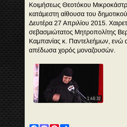
Κοιμήσεως Θεοτόκου Μικροκάστρο
κατάμεστη αίθουσα του δημοτικο
Δευτέρα 27 Απριλίου 2015. Χαιρε
σεβασμιώτατος Μητροπολίτης Βερ
Καμπανίας κ. Παντελεήμων, ενώ 
απέδωσα χορός μοναζουσών.
1:46:32
F
M
P
S