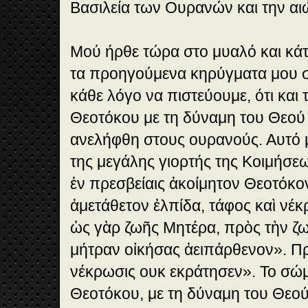
Βασιλεία των Ουρανών και την αι
Μού ήρθε τώρα στο μυαλό και κάτι
τα προηγούμενα κηρύγματα μου σά
κάθε λόγο να πιστεύουμε, ότι και
Θεοτόκου με τη δύναμη του Θεού 
ανελήφθη στους ουρανούς. Αυτό μα
της μεγάλης γιορτής της Κοιμήσε
ἐν πρεσβείαις ἀκοίμητον Θεοτόκον
ἀμετάθετον ἐλπίδα, τάφος καὶ νέκ
ὡς γὰρ ζωῆς Μητέρα, πρὸς τὴν ζω
μήτραν οἰκήσας ἀειπάρθενον». Πρ
νέκρωσις ουκ εκράτησεν». Το σώ
Θεοτόκου, με τη δύναμη του Θεού,