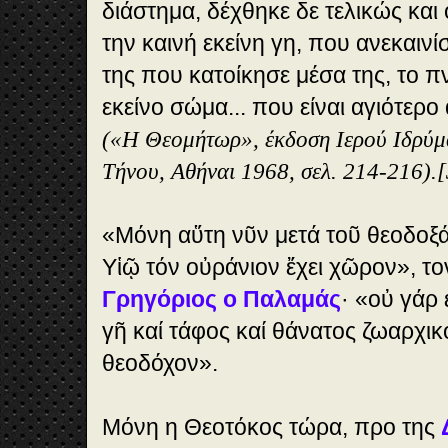
διάστημα, δέχθηκε δε τελικώς και
την καινή εκείνη γη, που ανεκαινί
της που κατοίκησε μέσα της, το πν
εκείνο σώμα... που είναι αγιότερ
(«Η Θεομήτωρ», έκδοση Ιερού Ιδρύμα
Τήνου, Αθήναι 1968, σελ. 214-216).[
«Μόνη αὕτη νῦν μετά τοῦ θεοδοξ
Υἱῷ τόν οὐράνιον ἔχει χῶρον», τον
Γρηγόριος ο Παλαμάς
·
«οὐ γάρ ε
γῆ καί τάφος καί θάνατος ζωαρχι
θεοδόχον».
Μόνη η Θεοτόκος τώρα, προ της