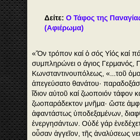
Δείτε:
Ο Τάφος της Παναγία
(Αφιέρωμα)
«Ὅν τρόπον καί ὁ σός Υἱός καί π
συμπληρώνει ο άγιος Γερμανός, 
Κωνσταντινουπόλεως, «...τοῦ ὁμ
ἀπεγεύσατο θανάτου· παραδοξάσα
ἴδιον αὐτοῦ καί ζωοποιόν τάφον κ
ζωοπαράδεκτον μνῆμα· ὥστε ἀμφ
ἀφαντάστως ὑποδεξαμένων, διαφ
ἐνεργησάντων. Οὐδέ γάρ ἐνεδέχε
οὖσαν ἀγγεῖον, τῆς ἀναλύσεως ν