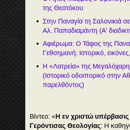
της Θεοτόκου
Στην Παναγία τη Σαλονικιά σ
Αλ. Παπαδιαμάντη (Α' διαδικ
Αφιέρωμα: Ο Τάφος της Πανα
Γεθσημανή: Ιστορικό, εικόνες,
Η «Λατρεία» της Μεγαλόχαρη
(Ιστορικό οδοιπορικό στην Α
παρελθόντος)
Βίντεο: «
Η εν χριστώ υπέρβασις
Γερόντισας Θεολογίας
: Η καθηγ