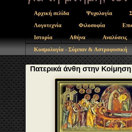
Αρχική σελίδα
Ψυχολογία
Λογοτεχνία
Φιλοσοφία
Επι
Ιστορία
Αθήνα
Αναλύσεις
Κοσμολογία - Σύμπαν & Αστροφυσική
Πατερικά άνθη στην Κοίμηση