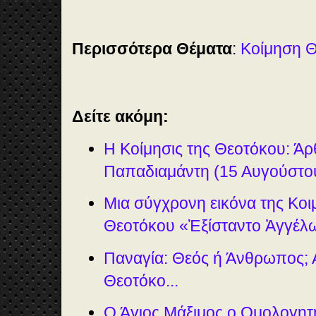
Περισσότερα Θέματα
:
Kοίμηση 
Δείτε ακόμη:
Η Κοίμησις της Θεοτόκου: Άρ
Παπαδιαμάντη (15 Αυγούστο
Μια σύγχρονη εικόνα της Κοι
Θεοτόκου «Ἐξίσταντο Ἀγγέλων
Παναγία: Θεός ή Άνθρωπος;
Θεοτόκο...
Ο Άγιος Μάξιμος ο Ομολογητή