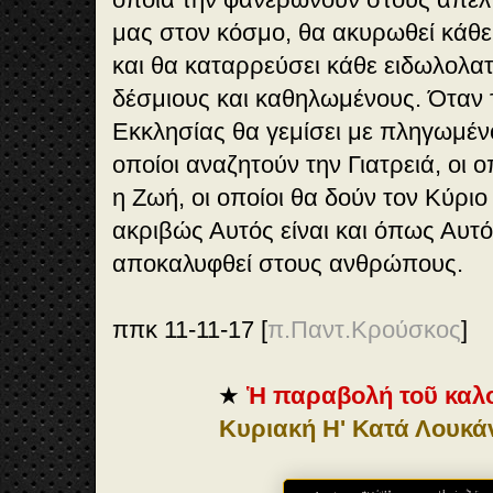
μας στον κόσμο, θα ακυρωθεί κάθ
και θα καταρρεύσει κάθε ειδωλολατ
δέσμιους και καθηλωμένους. Όταν τ
Εκκλησίας θα γεμίσει με πληγωμέν
οποίοι αναζητούν την Γιατρειά, οι ο
η Ζωή, οι οποίοι θα δούν τον Κύριο
ακριβώς Αυτός είναι και όπως Αυτ
αποκαλυφθεί στους ανθρώπους.
ππκ 11-11-17 [
π.Παντ.Κρούσκος
]
★
Ἡ παραβολή τοῦ καλ
Κυριακή Η' Κατά Λουκάν (