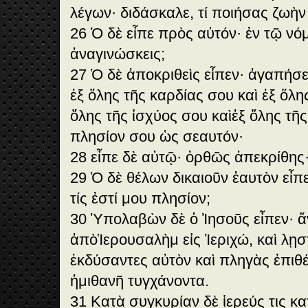
λέγων· διδάσκαλε, τί ποιήσας ζωὴ
26 Ὁ δὲ εἶπε πρὸς αὐτόν· ἐν τῷ νό
ἀναγινώσκεις;
27 Ὁ δὲ ἀποκριθεὶς εἶπεν· ἀγαπήσε
ἐξ ὅλης τῆς καρδίας σου καὶ ἐξ ὅλη
ὅλης τῆς ἰσχύος σου καὶἐξ ὅλης τῆς
πλησίον σου ὡς σεαυτόν·
28 εἶπε δὲ αὐτῷ· ὀρθῶς ἀπεκρίθης· 
29 Ὁ δὲ θέλων δικαιοῦν ἑαυτὸν εἶπε
τίς ἐστί μου πλησίον;
30 Ὑπολαβὼν δὲ ὁ Ἰησοῦς εἶπεν· ἄ
ἀπὸἹερουσαλὴμ εἰς Ἱεριχώ, καὶ λῃστ
ἐκδύσαντες αὐτὸν καὶ πληγὰς ἐπιθ
ἡμιθανῆ τυγχάνοντα.
31 Κατὰ συγκυρίαν δὲ ἱερεύς τις κα