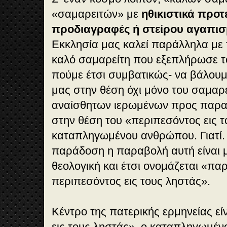
«σαμαρειτών» με
ηθικιστικά προτ
προδιαγραφές ή στείρου αγαπι
Εκκλησία μας καλεί παράλληλα με τ
καλό σαμαρείτη που εξεπλήρωσε το
πούμε έτσι συμβατικώς- να βάλου
μας στην θέση όχι μόνο του σαμαρε
αναίσθητων ιερωμένων προς παραδ
στην θέση του «περιπεσόντος εις τ
καταπληγωμένου ανθρώπου. Γιατί.
παράδοση η παραβολή αυτή είναι μ
θεολογική και έτσι ονομάζεται «πα
περιπεσόντος εις τους ληστάς».
Κέντρο της πατερικής ερμηνείας εί
εις τους ληστάς», ο καταπληγωμέ