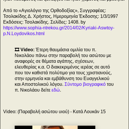
Από το «Αγιολόγιο της Ορθοδοξίας», Συγγραφέας:
Τσολακίδης Δ. Χρήστος, Ημερομηνία Έκδοσης: 1/3/1997
Εκδόσεις: Τσολακίδης. Σελίδες: 1408. by
https://www.sophia-ntrekou.gr/2014/02/Kyriaki-Aswtoy-
p.N.Loydovikos.html
🎞️ Video:
Έτερη θαυμάσια ομιλία του π.
Νικολάου
πάνω στην παραβολή του ασώτου με
αναφορές σε θέματα αγάπης, σχέσεων,
ελευθερίας κ.α. Ο διακεκριμένος ιερέας σε αυτό
που τον καθιστά πολύτιμο για τους χριστιανούς,
στην ερμηνεία και εμβάθυνση του Ευαγγελικού
και Αποστολικού λόγου.
Σύντομο βιογραφικό
του
π. Νικολάου δείτε
εδώ
.
Video: (Παραβολή ασώτου υιού) - Κατά Λουκάν 15