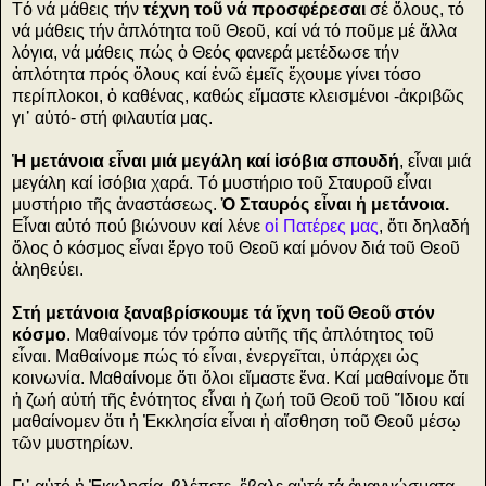
Τό νά μάθεις τήν
τέχνη τοῦ νά προσφέρεσαι
σέ ὅλους, τό
νά μάθεις τήν ἁπλότητα τοῦ Θεοῦ, καί νά τό ποῦμε μέ ἄλλα
λόγια, νά μάθεις πώς ὁ Θεός φανερά μετέδωσε τήν
ἁπλότητα πρός ὅλους καί ἐνῶ ἐμεῖς ἔχουμε γίνει τόσο
περίπλοκοι, ὁ καθένας, καθώς εἴμαστε κλεισμένοι -ἀκριβῶς
γι᾿ αὐτό- στή φιλαυτία μας.
Ἡ μετάνοια εἶναι μιά μεγάλη καί ἰσόβια σπουδή
, εἶναι μιά
μεγάλη καί ἰσόβια χαρά. Τό μυστήριο τοῦ Σταυροῦ εἶναι
μυστήριο τῆς ἀναστάσεως.
Ὁ Σταυρός εἶναι ἡ μετάνοια.
Εἶναι αὐτό πού βιώνουν καί λένε
οἱ Πατέρες μας
, ὅτι δηλαδή
ὅλος ὁ κόσμος εἶναι ἔργο τοῦ Θεοῦ καί μόνον διά τοῦ Θεοῦ
ἀληθεύει.
Στή μετάνοια ξαναβρίσκουμε τά ἴχνη τοῦ Θεοῦ στόν
κόσμο
. Μαθαίνομε τόν τρόπο αὐτῆς τῆς ἁπλότητος τοῦ
εἶναι. Μαθαίνομε πώς τό εἶναι, ἐνεργεῖται, ὑπάρχει ὡς
κοινωνία. Μαθαίνομε ὅτι ὅλοι εἴμαστε ἕνα. Καί μαθαίνομε ὅτι
ἡ ζωή αὐτή τῆς ἑνότητος εἶναι ἡ ζωή τοῦ Θεοῦ τοῦ Ἴδιου καί
μαθαίνομεν ὅτι ἡ Ἐκκλησία εἶναι ἡ αἴσθηση τοῦ Θεοῦ μέσῳ
τῶν μυστηρίων.