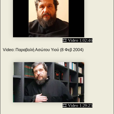
🎞️ Video 1:02:46
Video: Παραβολή Ασώτου Υιού (8 Φεβ 2004)
🎞️ Video 1:29:25