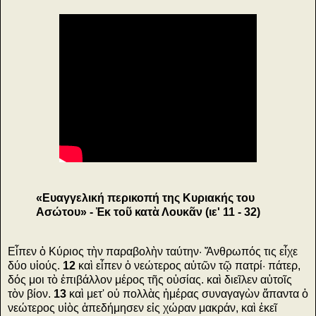
«Ευαγγελική περικοπή της Κυριακής του
Ασώτου» - Ἐκ τοῦ κατὰ Λουκᾶν (ιε' 11 - 32)
Εἶπεν ὁ Κύριος τὴν παραβολὴν ταύτην· Ἄνθρωπός τις εἶχε
δύο υἱούς.
12
καὶ εἶπεν ὁ νεώτερος αὐτῶν τῷ πατρί· πάτερ,
δός μοι τὸ ἐπιβάλλον μέρος τῆς οὐσίας. καὶ διεῖλεν αὐτοῖς
τὸν βίον.
13
καὶ μετ' οὐ πολλὰς ἡμέρας συναγαγὼν ἅπαντα ὁ
νεώτερος υἱὸς ἀπεδήμησεν εἰς χώραν μακράν, καὶ ἐκεῖ