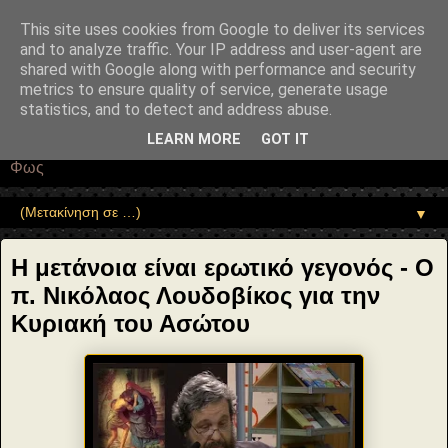
"copyrightHolder": { "@type": "Person", "name": "Sophia Drekou" },
"potentialAction": { "@type": "ReadAction", "target":
This site uses cookies from Google to deliver its services
"https://www.sophia-ntrekou.gr/2014/02/Kyriaki-Aswtoy-
and to analyze traffic. Your IP address and user-agent are
p.N.Loydovikos.html" } }
shared with Google along with performance and security
Αέναη επΑνάσταση
metrics to ensure quality of service, generate usage
statistics, and to detect and address abuse.
• Επιστήμη • Ψυχολογία • Λογοτεχνία • Τέχνες • Θεολογία •
LEARN MORE
GOT IT
Φιλοσοφία • Στοχασμοί... για τη μνήμη, τον άνθρωπο και το
Φως
▼
Η μετάνοια είναι ερωτικό γεγονός - Ο
π. Νικόλαος Λουδοβίκος για την
Κυριακή του Ασώτου