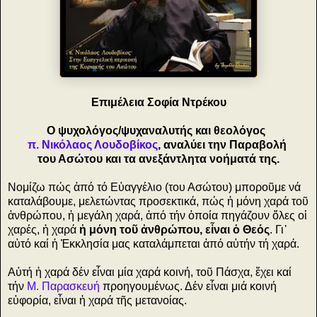
Επιμέλεια Σοφία Ντρέκου
Ο ψυχολόγος/ψυχαναλυτής και θεολόγος
π. Νικόλαος Λουδοβίκος
, αναλύει την Παραβολή
του Ασώτου και τα ανεξάντλητα νοήματά της.
Νομίζω πώς ἀπό τό Εὐαγγέλιο (του Ασώτου) μποροῦμε νά
καταλάβουμε, μελετώντας προσεκτικά, πώς ἡ μόνη χαρά τοῦ
ἀνθρώπου, ἡ μεγάλη χαρά, ἀπό τήν ὁποία πηγάζουν ὅλες οἱ
χαρές,
ἡ χαρά
ἡ μόνη τοῦ ἀνθρώπου, εἶναι ὁ Θεός
.
Γι᾿
αὐτό καί ἡ Ἐκκλησία μας καταλάμπεται ἀπό αὐτήν τή χαρά.
Αὐτή ἡ χαρά δέν εἶναι μία χαρά κοινή, τοῦ Πάσχα, ἔχει καί
τήν
Μ. Παρασκευή
προηγουμένως. Δέν εἶναι μιά κοινή
εὐφορία, εἶναι ἡ χαρά τῆς μετανοίας.