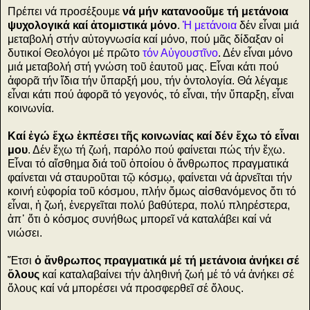
Πρέπει νά προσέξουμε
νά μήν κατανοοῦμε τή μετάνοια
ψυχολογικά καί ἀτομιστικά μόνο
.
Ἡ μετάνοια
δέν εἶναι μιά
μεταβολή στήν αὐτογνωσία καί μόνο, πού μᾶς δίδαξαν οἱ
δυτικοί Θεολόγοι μέ πρῶτο
τόν Αὐγουστῖνο
. Δέν εἶναι μόνο
μιά μεταβολή στή γνώση τοῦ ἑαυτοῦ μας. Εἶναι κάτι πού
ἀφορᾶ τήν ἴδια τήν ὕπαρξή μου, τήν ὀντολογία. Θά λέγαμε
εἶναι κάτι πού ἀφορᾶ τό γεγονός, τό εἶναι, τήν ὕπαρξη, εἶναι
κοινωνία.
Καί ἐγώ ἔχω ἐκπέσει τῆς κοινωνίας καί δέν ἔχω τό εἶναι
μου
. Δέν ἔχω τή ζωή, παρόλο πού φαίνεται πώς τήν ἔχω.
Εἶναι τό αἴσθημα διά τοῦ ὁποίου ὁ ἄνθρωπος πραγματικά
φαίνεται νά σταυροῦται τῷ κόσμῳ, φαίνεται νά ἀρνεῖται τήν
κοινή εὐφορία τοῦ κόσμου, πλήν ὅμως αἰσθανόμενος ὅτι τό
εἶναι, ἡ ζωή, ἐνεργεῖται πολύ βαθύτερα, πολύ πληρέστερα,
ἀπ᾿ ὅτι ὁ κόσμος συνήθως μπορεῖ νά καταλάβει καί νά
νιώσει.
Ἔτσι
ὁ ἄνθρωπος πραγματικά μέ τή μετάνοια ἀνήκει σέ
ὅλους
καί καταλαβαίνει τήν ἀληθινή ζωή μέ τό νά ἀνήκει σέ
ὅλους καί νά μπορέσει νά προσφερθεῖ σέ ὅλους.