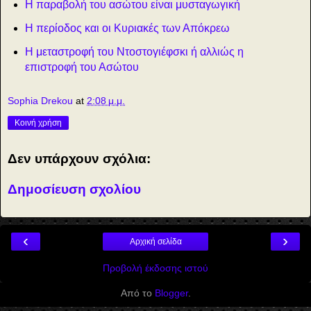
Η παραβολή του ασώτου είναι μυσταγωγική
Η περίοδος και οι Κυριακές των Απόκρεω
Η μεταστροφή του Ντοστογιέφσκι ή αλλιώς η
επιστροφή του Ασώτου
Sophia Drekou
at
2:08 μ.μ.
Κοινή χρήση
Δεν υπάρχουν σχόλια:
Δημοσίευση σχολίου
‹
›
Αρχική σελίδα
Προβολή έκδοσης ιστού
Από το
Blogger
.