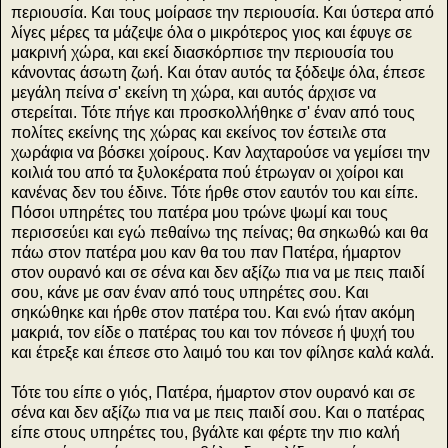
περιουσία. Και τους μοίρασε την περιουσία. Και ύστερα από
λίγες μέρες τα μάζεψε όλα ο μικρότερος γιος και έφυγε σε
μακρινή χώρα, και εκεί διασκόρπισε την περιουσία του
κάνοντας άσωτη ζωή. Και όταν αυτός τα ξόδεψε όλα, έπεσε
μεγάλη πείνα σ' εκείνη τη χώρα, και αυτός άρχισε να
στερείται. Τότε πήγε και προσκολλήθηκε σ' έναν από τους
πολίτες εκείνης της χώρας και εκείνος τον έστειλε στα
χωράφια να βόσκει χοίρους. Καν λαχταρούσε να γεμίσει την
κοιλιά του από τα ξυλοκέρατα πού έτρωγαν οι χοίροι και
κανένας δεν του έδινε. Τότε ήρθε στον εαυτόν του και είπε.
Πόσοι υπηρέτες του πατέρα μου τρώνε ψωμί και τους
περισσεύει και εγώ πεθαίνω της πείνας; θα σηκωθώ και θα
πάω στον πατέρα μου καν θα του παν Πατέρα, ήμαρτον
στον ουρανό και σε σένα και δεν αξίζω πια να με πεις παιδί
σου, κάνε με σαν έναν από τους υπηρέτες σου. Και
σηκώθηκε και ήρθε στον πατέρα του. Και ενώ ήταν ακόμη
μακριά, τον είδε ο πατέρας του και τον πόνεσε ή ψυχή του
και έτρεξε και έπεσε στο λαιμό του και τον φίλησε καλά καλά.
Τότε του είπε ο γιός, Πατέρα, ήμαρτον στον ουρανό και σε
σένα και δεν αξίζω πια να με πεις παιδί σου. Και ο πατέρας
είπε στους υπηρέτες του, βγάλτε και φέρτε την πιο καλή