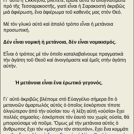
Γι᾿ αὐτό ἡ Ἐκκλησία, βλέπετε, ἔβαλε αὐτά τά ἀναγνώσματα
πρό τῆς Τεσσαρακοστῆς, γιατί εἶναι ἡ Σαρακοστή ἀκριβῶς
μιά ἀφιέρωση, ἕνα ἀφιέρωμα τοῦ καθενός μας στόν Θεό.
Μέ τόν γλυκύ αὐτό καί ἁπαλό τρόπο εἶναι ἡ μετάνοια
προσωπική.
Δέν εἶναι νομική ἡ μετάνοια, δέν εἶναι νομικισμός.
Εἶναι ὁ τρόπος μέ τόν ὁποῖο καταλαβαίνουμε πραγματικά
τήν ἀγάπη τοῦ Θεοῦ καί ἀνοιγόμαστε καί ἐμεῖς στήν ἀγάπη
αὐτήν.
Ἡ μετάνοια εἶναι ἕνα ἐρωτικό γεγονός.
Γι᾿ αὐτό ἀκριβῶς βλέπομε στό Εὐαγγέλιο σήμερα ὅτι ὁ
μετανοῶν ἁμαρτωλός αὐτός ὁ ὁποῖος ἐσκόρπισε τίποτε
ὀλιγώτερον ἀπό τήν οὐσίαν του -ἡ λέξη αὐτή «οὐσία» ἔχει
πολλές σημασίες- ἐσκόρπισε τόν ἑαυτό του χωρίς οὐσία, θά
μπορούσαμε νά ποῦμε. Ὅμως μέ τήν μετάνοια αὐτός ὁ
ἄνθρωπος ἔχει τόν «μόσχον τόν σιτευτόν», ἔχει ἕνα κομμάτι