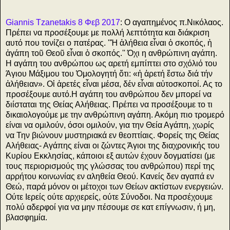
Giannis Tzanetakis 8 Φεβ 2017
: Ο αγαπημένος π.Νικόλαος.
Πρέπει να προσέξουμε με πολλή λεπτότητα και διάκριση
αυτό που τονίζει ο πατέρας. ''Ἡ ἀλήθεια εἶναι ὁ σκοπός, ἡ
ἀγάπη τοῦ Θεοῦ εἶναι ὁ σκοπός.'' Όχι η ανθρώπινη αγάπη.
Η αγάπη του ανθρώπου ως αρετή εμπίπτει στο σχόλιό του
Άγιου Μάξιμου του Ὁμολογητή ὅτι: «ἡ ἀρετή ἔστω διά τήν
ἀλήθειαν». Οἱ ἀρετές εἶναι μέσα, δέν εἶναι αὐτοσκοποί. Ας το
προσέξουμε αυτό.Η αγάπη του ανθρώπου δεν μπορεί να
διίσταται της Θείας Αλήθειας. Πρέπει να προσέξουμε το τι
δικαιολογούμε με την ανθρώπινη αγάπη. Ακόμη πιο τρομερό
είναι να ομιλούν, όσοι ομιλούν, για την Θεία Αγάπη, χωρίς
να Την βιώνουν μυστηριακά εν θεοπτίαις. Φορείς της Θείας
Αλήθειας- Αγάπης είναι οι ζώντες Άγιοι της διαχρονικής του
Κυρίου Εκκλησίας, κάποιοι εξ αυτών έχουν δογματίσει (με
τους περιορισμούς της γλώσσας του ανθρώπου) περί της
αρρήτου κοινωνίας εν αληθεία Θεού. Κανείς δεν αγαπά εν
Θεώ, παρά μόνον οι μέτοχοι των Θείων ακτίστων ενεργειών.
Ούτε Ιερείς ούτε αρχιερείς, ούτε Σύνοδοι. Να προσέχουμε
πολύ αδερφοί για να μην πέσουμε σε κατ επίγνωσιν, ή μη,
βλασφημία.