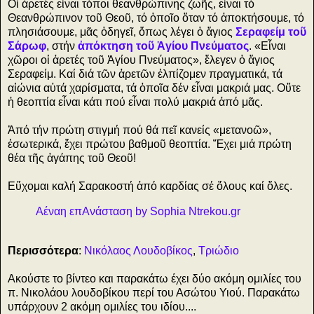
Οἱ ἀρετές εἶναι τόποι θεανθρώπινης ζωῆς, εἶναι τό
Θεανθρώπινον τοῦ Θεοῦ, τό ὁποῖο ὅταν τό ἀποκτήσουμε, τό
πλησιάσουμε, μᾶς ὁδηγεῖ, ὅπως λέγει ὁ ἅγιος
Σεραφείμ τοῦ
Σάρωφ
, στήν
ἀπόκτηση τοῦ Ἁγίου Πνεύματος
. «Εἶναι
χῶροι οἱ ἀρετές τοῦ Ἁγίου Πνεύματος», ἔλεγεν ὁ ἅγιος
Σεραφείμ. Καί διά τῶν ἀρετῶν ἐλπίζομεν πραγματικά, τά
αἰώνια αὐτά χαρίσματα, τά ὁποῖα δέν εἶναι μακριά μας. Οὔτε
ἡ θεοπτία εἶναι κάτι πού εἶναι πολύ μακριά ἀπό μᾶς.
Ἀπό τήν πρώτη στιγμή πού θά πεῖ κανείς «μετανοῶ»,
ἐσωτερικά, ἔχει πρώτου βαθμοῦ θεοπτία. Ἔχει μιά πρώτη
θέα τῆς ἀγάπης τοῦ Θεοῦ!
Εὔχομαι καλή Σαρακοστή ἀπό καρδίας σέ ὅλους καί ὅλες.
Αέναη επΑνάσταση by Sophia Ntrekou.gr
Περισσότερα
:
Νικόλαος Λουδοβίκος
,
Τριώδιο
Ακούστε το βίντεο και παρακάτω έχει δύο ακόμη ομιλίες του
π. Νικολάου λουδοβίκου περί του Ασώτου Υιού. Παρακάτω
υπάρχουν 2 ακόμη ομιλίες του ιδίου....