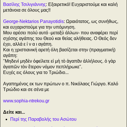
Βασίλης Τσιλιγιάννης
: Εξαιρετικό! Ευχαριστούμε και καλή
μετάνοια σε όλους μας!!
George-Nektarios Panayotidis
: Ωραιότατος, ως συνήθως,
και ευχαριστούμε για την υπόμνηση.
Μου αρέσει πολύ αυτό -μεταξύ άλλων- που αναφέρει περί
σχέσης αγάπης του Θεού και θείας αλήθειας. Ο Θεός δεν
έχει, αλλά ε ί ν α ι αγάπη.
Και η χριστιανική αρετή όλη βασίζεται στην (πραγματική)
αγάπη:
"Μηδενὶ μηδὲν ὀφείλετε εἰ μὴ τὸ ἀγαπᾶν ἀλλήλους. ὁ γὰρ
ἀγαπῶν τὸν ἕτερον νόμον πεπλήρωκε".
Ευχές εις όλους για το Τριώδιο...
Αγαπημένος εκ των πρώτων ο π. Νικόλαος Γιώργο. Καλό
Τριώδιο και σε σένα με
www.sophia-ntrekou.gr
Δείτε και...
Περί της Παραβολής του Ασώτου