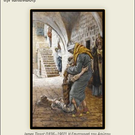
James Tissot (1836–1902), Η Επιστροφή του Ασώτου,