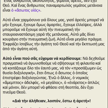
Ἕνας ἄνθρωπος ἀκοινώνητος, γεμάτος ἀρετές, δέν ἔχει
Θεό. Καί ἕνας ἄνθρωπος παναμαρτωλός γεμάτος μετάνοια
εἶναι
ὁ «ἄσωτος υἱός»
.
Αὐτό εἶναι χαρμόσυνο γιά ὅλους μας, γιατί ἀρετές μπορεῖ νά
μήν ἔχουμε, ἔχουμε ὅμως ἁμαρτίες, ἔχουμε ἐλλείψεις, ἀλλά
μποροῦμε νά ἔχουμε αὐτή τήν πνευματική τήν
σταυροαναστάσιμη χαρά τῆς μετάνοιας. Αὐτό μᾶς δίνει
κουράγιο στήν πνευματική ζωή. Αὐτό εἶναι μεγάλο πράγμα.
Ἐκφράζει ἰσοβίως τήν ἀγάπη τοῦ Θεοῦ καί τήν ἔκπτωσή μας
ἀπό τήν ἀγάπη αὐτή.
Αὐτό εἶναι πού σᾶς εὔχομαι νά κερδίσουμε
: Νά δεχθοῦμε
πραγματικά νά ἀγωνισθοῦμε νά σβήσουμε τή φιλαυτία καί
νά κοιτάξουμε ὅλο τόν ἑαυτό μας, νά τόν «προσάξωμεν ὡς
θυσία δοξολογική», ἔτσι ὅπως ὁ ἄσωτος ὁ ὁποῖος
ἐπιστρέφει δοξολογώντας. Ἐνῶ ὁ ἄλλος, ὁ νομικός
«ἄμεμπτος» ἀδελφός, «ὁ μεγάλος», ὁ «ἐνάρετος» ἁπλῶς
καί μόνον, δέν μπορεῖ νά φθάσει στή θεοπτία, δέν ἔχει
πνεῦμα Θεοῦ.
«Διά τήν ἀλήθειαν, λοιπόν, ἔστω ἡ ἀρετή»!