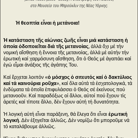
στο Μουσείο του Μπρούκλιν της Νέας Υόρκης.
Ἡ θεοπτία εἶναι ἡ μετάνοια!
Ἡ κατάσταση τῆς αἰώνιας ζωῆς εἶναι μιά κατάσταση ἡ
ὁποία ὁδοποιεῖται διά τῆς μετανοίας
, ἀλλά ὄχι μέ τήν
νομική αἴσθηση ἡ ἔννοια τῆς μετανοίας, ἀλλά μέ αὐτήν τήν
ἐρωτική καί χαρμόσυνη αἴσθηση, ὅτι ὁ Θεός μέ ἀγαπάει καί
ἐγώ εἶμαι ἀνάξιος τῆς ἀγάπης Του.
Καί ἔρχεται λοιπόν «
ὁ μόσχος ὁ σιτευτός καί ὁ δακτύλιος
καί τά καινούρια ροῦχα
», καί ὅλα αὐτά τά ἐσχατολογικά, τά
ἐνδύματα τά ὁποῖα ἐπιφυλάσσει ὁ Θεός σέ ἐκείνους πού
μετανοοῦν. Καί παραδόξως οἱ ἄλλοι, αὐτοί πού ἔχουν τίς
ἀρετές καί τίποτε ἄλλο, δέν ἔχουν αὐτή τή δυνατότητα.
Ἡ λογική αὐτή εἶναι παράξενη, θά ἔλεγα ὅτι εἶναι
ἐρωτική
λογική
. Δέν ἐξηγεῖται ἀλλιῶς. Δέν νομίζω ὅτι μποροῦμε νά
τό καταλάβουμε ἀλλιῶς.