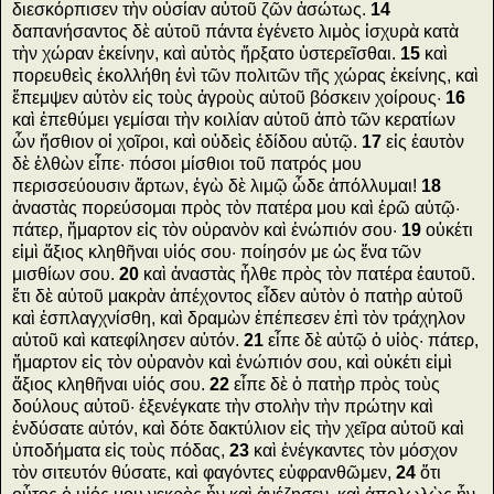
διεσκόρπισεν τὴν οὐσίαν αὐτοῦ ζῶν ἀσώτως.
14
δαπανήσαντος δὲ αὐτοῦ πάντα ἐγένετο λιμὸς ἰσχυρὰ κατὰ
τὴν χώραν ἐκείνην, καὶ αὐτὸς ἤρξατο ὑστερεῖσθαι.
15
καὶ
πορευθεὶς ἐκολλήθη ἑνὶ τῶν πολιτῶν τῆς χώρας ἐκείνης, καὶ
ἔπεμψεν αὐτὸν εἰς τοὺς ἀγροὺς αὐτοῦ βόσκειν χοίρους·
16
καὶ ἐπεθύμει γεμίσαι τὴν κοιλίαν αὐτοῦ ἀπὸ τῶν κερατίων
ὧν ἤσθιον οἱ χοῖροι, καὶ οὐδεὶς ἐδίδου αὐτῷ.
17
εἰς ἑαυτὸν
δὲ ἐλθὼν εἶπε· πόσοι μίσθιοι τοῦ πατρός μου
περισσεύουσιν ἄρτων, ἐγὼ δὲ λιμῷ ὧδε ἀπόλλυμαι!
18
ἀναστὰς πορεύσομαι πρὸς τὸν πατέρα μου καὶ ἐρῶ αὐτῷ·
πάτερ, ἥμαρτον εἰς τὸν οὐρανὸν καὶ ἐνώπιόν σου·
19
οὐκέτι
εἰμὶ ἄξιος κληθῆναι υἱός σου· ποίησόν με ὡς ἕνα τῶν
μισθίων σου.
20
καὶ ἀναστὰς ἦλθε πρὸς τὸν πατέρα ἑαυτοῦ.
ἔτι δὲ αὐτοῦ μακρὰν ἀπέχοντος εἶδεν αὐτὸν ὁ πατὴρ αὐτοῦ
καὶ ἐσπλαγχνίσθη, καὶ δραμὼν ἐπέπεσεν ἐπὶ τὸν τράχηλον
αὐτοῦ καὶ κατεφίλησεν αὐτόν.
21
εἶπε δὲ αὐτῷ ὁ υἱὸς· πάτερ,
ἥμαρτον εἰς τὸν οὐρανὸν καὶ ἐνώπιόν σου, καὶ οὐκέτι εἰμὶ
ἄξιος κληθῆναι υἱός σου.
22
εἶπε δὲ ὁ πατὴρ πρὸς τοὺς
δούλους αὐτοῦ· ἐξενέγκατε τὴν στολὴν τὴν πρώτην καὶ
ἐνδύσατε αὐτόν, καὶ δότε δακτύλιον εἰς τὴν χεῖρα αὐτοῦ καὶ
ὑποδήματα εἰς τοὺς πόδας,
23
καὶ ἐνέγκαντες τὸν μόσχον
τὸν σιτευτόν θύσατε, καὶ φαγόντες εὐφρανθῶμεν,
24
ὅτι