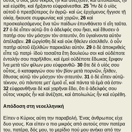
οὗτος ὁ υἱός μου νεκρὸς ἦν καὶ ἀνέζησεν, καὶ ἀπολωλὼς ἦν
καὶ εὑρέθη. καὶ ἤρξαντο εὐφραίνεσθαι.
25
Ἦν δὲ ὁ υἱὸς
αὐτοῦ ὁ πρεσβύτερος ἐν ἀγρῷ· καὶ ὡς ἐρχόμενος ἤγγισε τῇ
οἰκίᾳ, ἤκουσε συμφωνίας καὶ χορῶν,
26
καὶ
προσκαλεσάμενος ἕνα τῶν παίδων ἐπυνθάνετο τί εἴη ταῦτα.
27
ὁ δὲ εἶπεν αὐτῷ ὅτι ὁ ἀδελφός σου ἥκει, καὶ ἔθυσεν ὁ
πατήρ σου τὸν μόσχον τὸν σιτευτόν, ὅτι ὑγιαίνοντα αὐτὸν
ἀπέλαβεν.
28
ὠργίσθη δὲ καὶ οὐκ ἤθελεν εἰσελθεῖν. ὁ οὖν
πατὴρ αὐτοῦ ἐξελθὼν παρεκάλει αὐτόν.
29
ὁ δὲ ἀποκριθεὶς
εἶπε τῷ πατρὶ· ἰδοὺ τοσαῦτα ἔτη δουλεύω σοι καὶ οὐδέποτε
ἐντολήν σου παρῆλθον, καὶ ἐμοὶ οὐδέποτε ἔδωκας ἔριφον
ἵνα μετὰ τῶν φίλων μου εὐφρανθῶ·
30
ὅτε δὲ ὁ υἱός σου
οὗτος, ὁ καταφαγών σου τὸν βίον μετὰ πορνῶν, ἦλθεν,
ἔθυσας αὐτῷ τὸν μόσχον τὸν σιτευτὸν.
31
ὁ δὲ εἶπεν αὐτῷ·
τέκνον, σὺ πάντοτε μετ' ἐμοῦ εἶ, καὶ πάντα τὰ ἐμὰ σά ἐστιν·
32
εὐφρανθῆναι δὲ καὶ χαρῆναι ἔδει, ὅτι ὁ ἀδελφός σου
οὗτος νεκρὸς ἦν καὶ ἀνέζησε, καὶ ἀπολωλὼς ἦν καὶ εὑρέθη.
Απόδοση στη νεοελληνική
Είπεν ο Κύριος αύτη την παραβολή. Ένας άνθρωπος είχε
δυο γιους. Και είπεν ο πιο μικρός από αυτούς στον πατέρα
του, πατέρα, δός μου, το μερίδιο πού μου ανήκει από την