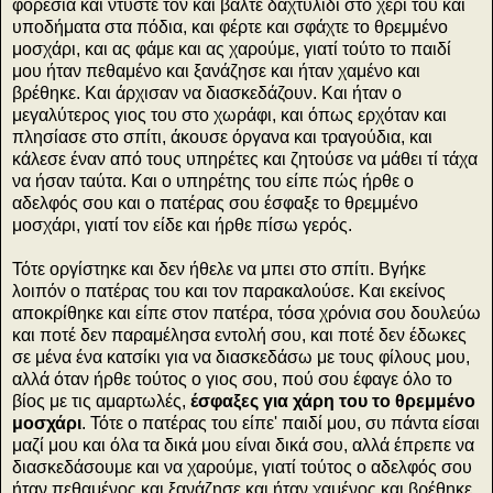
φορεσιά και ντύστε τον και βάλτε δαχτυλίδι στο χέρι του και
υποδήματα στα πόδια, και φέρτε και σφάχτε το θρεμμένο
μοσχάρι, και ας φάμε και ας χαρούμε, γιατί τούτο το παιδί
μου ήταν πεθαμένο και ξανάζησε και ήταν χαμένο και
βρέθηκε. Και άρχισαν να διασκεδάζουν. Και ήταν ο
μεγαλύτερος γιος του στο χωράφι, και όπως ερχόταν και
πλησίασε στο σπίτι, άκουσε όργανα και τραγούδια, και
κάλεσε έναν από τους υπηρέτες και ζητούσε να μάθει τί τάχα
να ήσαν ταύτα. Και ο υπηρέτης του είπε πώς ήρθε ο
αδελφός σου και ο πατέρας σου έσφαξε το θρεμμένο
μοσχάρι, γιατί τον είδε και ήρθε πίσω γερός.
Τότε οργίστηκε και δεν ήθελε να μπει στο σπίτι. Βγήκε
λοιπόν ο πατέρας του και τον παρακαλούσε. Και εκείνος
αποκρίθηκε και είπε στον πατέρα, τόσα χρόνια σου δουλεύω
και ποτέ δεν παραμέλησα εντολή σου, και ποτέ δεν έδωκες
σε μένα ένα κατσίκι για να διασκεδάσω με τους φίλους μου,
αλλά όταν ήρθε τούτος ο γιος σου, πού σου έφαγε όλο το
βίος με τις αμαρτωλές,
έσφαξες για χάρη του το θρεμμένο
μοσχάρι
. Τότε ο πατέρας του είπε' παιδί μου, συ πάντα είσαι
μαζί μου και όλα τα δικά μου είναι δικά σου, αλλά έπρεπε να
διασκεδάσουμε και να χαρούμε, γιατί τούτος ο αδελφός σου
ήταν πεθαμένος και ξανάζησε και ήταν χαμένος και βρέθηκε.