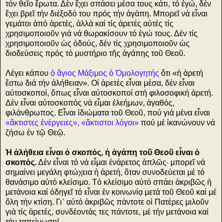
τόν θεῖο ἔρωτα. Δέν ἔχει σπάσει μέσα τους κάτι, τό ἐγώ, δέν
ἔχει βρεῖ τήν διέξοδό του πρός τήν ἀγάπη. Μπορεῖ νά εἶναι
γεμάτοι ἀπό ἀρετές, ἀλλά καί τίς ἀρετές αὐτές τίς
χρησιμοποιοῦν γιά νά θωρακίσουν τό ἐγώ τους. Δέν τίς
χρησιμοποιοῦν ὡς ὁδούς, δέν τίς χρησιμοποιοῦν ὡς
διοδεύσεις πρός τό μυστήριο τῆς ἀγάπης τοῦ Θεοῦ.
Λέγει κάπου
ὁ ἅγιος Μάξιμος ὁ Ὁμολογητής
ὅτι «ἡ ἀρετή
ἔστω διά τήν ἀλήθειαν». Οἱ ἀρετές εἶναι μέσα, δέν εἶναι
αὐτοσκοποί, ὅπως εἶναι αὐτοσκοποί στή φιλοσοφική ἀρετή.
Δέν εἶναι αὐτοσκοπός νά εἶμαι ἐλεήμων, ἀγαθός,
φιλάνθρωπος. Εἶναι ἰδιώματα τοῦ Θεοῦ, πού γιά μένα εἶναι
«ἄκτιστες ἐνέργειες», «ἄκτιστοι λόγοι»
πού μέ ἱκανώνουν νά
ζήσω ἐν τῷ Θεῷ.
Ἡ ἀλήθεια εἶναι ὁ σκοπός, ἡ ἀγάπη τοῦ Θεοῦ εἶναι ὁ
σκοπός.
Δέν εἶναι τό νά εἶμαι ἐνάρετος ἁπλῶς· μπορεῖ νά
σημαίνει μεγάλη φτώχεια ἡ ἀρετή, ὅταν συνοδεύεται μέ τό
θανάσιμο αὐτό κλείσιμο. Τό κλείσιμο αὐτό σπάει ἀκριβῶς ἡ
μετάνοια καί ὁδηγεῖ τό εἶναι ἐν κοινωνίᾳ μετά τοῦ Θεοῦ καί μέ
ὅλη τήν κτίση. Γι᾿ αὐτό ἀκριβῶς πάντοτε οἱ Πατέρες μιλοῦν
γιά τίς ἀρετές, συνδέοντάς τες πάντοτε, μέ τήν μετάνοια καί
τήν ταπείνωση!