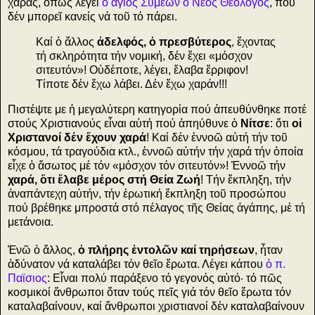
χαρᾶς, ὅπως λέγει
ὁ ἅγιος Συμεών ὁ Νέος Θεολόγος
, πού
δέν μπορεῖ κανείς νά τοῦ τό πάρει.
Καί ὁ ἄλλος
ἀδελφός, ὁ πρεσβύτερος
, ἔχοντας
τή σκληρότητα τήν νομική, δέν ἔχει «μόσχον
σιτευτόν»! Οὐδέποτε, λέγει, ἔλαβα ἔρριφον!
Τίποτε δέν ἔχω λάβει. Δέν ἔχω χαράν!!!
Πιστέψτε με ἡ μεγαλύτερη κατηγορία πού ἀπευθύνθηκε ποτέ
στούς Χριστιανούς εἶναι αὐτή πού ἀπηύθυνε ὁ
Νίτσε
: ὅτι
οἱ
Χριστανοί δέν ἔχουν χαρά
! Καί δέν ἐννοῶ αὐτή τήν τοῦ
κόσμου, τά τραγούδια κτλ., ἐννοῶ αὐτήν τήν χαρά τήν ὁποία
εἶχε ὁ ἄσωτος μέ τόν «μόσχον τόν σιτευτόν»! Ἐννοῶ τήν
χαρά, ὅτι ἔλαβε μέρος στή Θεία Ζωή
! Τήν ἔκπληξη, τήν
ἀναπάντεχη αὐτήν, τήν ἐρωτική ἔκπληξη τοῦ προσώπου
πού βρέθηκε μπροστά στό πέλαγος τῆς Θείας ἀγάπης, μέ τή
μετάνοια.
Ἐνῶ ὁ ἄλλος,
ὁ πλήρης ἐντολῶν καί τηρήσεων
, ἦταν
ἀδύνατον νά καταλάβει τόν θεῖο ἔρωτα. Λέγει κάπου
ὁ π.
Παϊσιος
: Εἶναι πολύ παράξενο τό γεγονός αὐτό· τό πῶς
κοσμικοί ἄνθρωποι ὅταν τούς πεῖς γιά τόν θεῖο ἔρωτα τόν
καταλαβαίνουν, καί ἄνθρωποι χριστιανοί δέν καταλαβαίνουν