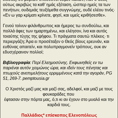
ούτως ακριβώς τα καθ’ ημάς εξέταση, ώσπερ ημείς τα των
πενήτων, ουδεμιάς τευξόμεθα συγγνώμης, ουδέ ελέου τινός·
«Εν ω γαρ κρίματι κρίνετε, φησί, και υμείς κριθήσεσθε».
Γενού τοίνυν φιλάνθρωπος και ήμερος τω συνδούλω, και
πολλά άφες των ημαρτημένω, και ελέησον, ίνα και αυτός
τοιαύτης τύχης της ψήφου. Τι πράγματα σαυτώ πλέκεις· τι
περιεργάζη; Άρα ει προσέταξεν ο Θεός βίους ερευνάν, και
ευθύνας απαιτείν, και πολυπραγμονείν τρόπους, ουκ αν
εδυσχέραινον πολλοί;
Βιβλιογραφία
: Περί Ελεημοσύνης. Εκφωνηθείς εν τω
παριέναι αυτόν χειμώνος ώρα, και ιδείν τους πένητας και
πτωχούς ανεπιμελήτους ερριμμένους κατά την αγοράν, PG
51, 269-7. pemptousia.gr
Ο Χριστός μαζί μας και μαζί σας, αδελφοί, και μαζί με τους
φουκαράδες που
έφτασαν στην πόρτα μας, ό,τι κι αν έχουν στο μυαλό και την
καρδιά τους.
Παλλάδιος* επίσκοπος Ελενοπόλεως