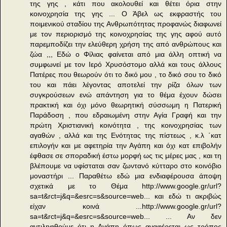
της γης , κάτι που ακολουθεί και θέτει όρια στην
κοινοχρησία της γης ... Ο Άβελ ως εκφραστής του
ποιμενικού σταδίου της Ανθρωπότητας προφανώς διαφωνεί
με τον περιορισμό της κοινοχρησίας της γης αφού αυτό
παρεμποδίζει την ελεύθερη χρήση της από ανθρώπους και
ζώα ,,, Εδώ ο Φίλιας φαίνεται από μια άλλη οπτική να
συμφωνεί με τον Ιερό Χρυσόστομο αλλά και τους άλλους
Πατέρες που θεωρούν ότι το δικό μου , το δικό σου το δικό
του και πάει λέγοντας αποτελεί την ρίζα όλων των
συγκρούσεων ενώ απάντηση για το θέμα έχουν δώσει
πρακτική και όχι μόνο θεωρητική σύσσωμη η Πατερική
Παράδοση , που εδραιωμένη στην Αγία Γραφή και την
πρώτη Χριστιανική κοινότητα , της κοινοχρησίας των
αγαθών , αλλά και της Ενότητας της πίστεως , κ.λ ΄κατ
επιλογήν και με αφετηρία την Αγάπη και όχι κατ επιβολήν
έφθασε σε σποραδική έστω μορφή ως τις μέρες μας , και τη
βλέπουμε να υφίσταται σαν ζωντανό κύτταρο στο κοινόβιο
μοναστήρι ... Παραθέτω εδώ μια ενδιαφέρουσα άποψη
σχετικά με το Θέμα http://www.google.gr/url?
sa=t&rct=j&q=&esrc=s&source=web... και εδώ τι ακριβώς
είχαν κοινά ...http://www.google.gr/url?
sa=t&rct=j&q=&esrc=s&source=web... ... Αν δεν
αντιληφθούμε ότι η Αγάπη όπως αναφέρεται ως τρόπος