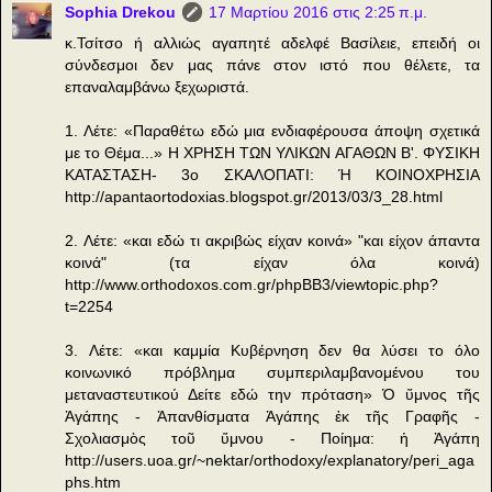
Sophia Drekou
17 Μαρτίου 2016 στις 2:25 π.μ.
κ.Τσίτσο ή αλλιώς αγαπητέ αδελφέ Βασίλειε, επειδή οι
σύνδεσμοι δεν μας πάνε στον ιστό που θέλετε, τα
επαναλαμβάνω ξεχωριστά.
1. Λέτε: «Παραθέτω εδώ μια ενδιαφέρουσα άποψη σχετικά
με το Θέμα...» Η ΧΡΗΣΗ ΤΩΝ ΥΛΙΚΩΝ ΑΓΑΘΩΝ Β'. ΦΥΣΙΚΗ
ΚΑΤΑΣΤΑΣΗ- 3ο ΣΚΑΛΟΠΑΤΙ: Ή ΚΟΙΝΟΧΡΗΣΙΑ
http://apantaortodoxias.blogspot.gr/2013/03/3_28.html
2. Λέτε: «και εδώ τι ακριβώς είχαν κοινά» "και είχον άπαντα
κοινά" (τα είχαν όλα κοινά)
http://www.orthodoxos.com.gr/phpBB3/viewtopic.php?
t=2254
3. Λέτε: «και καμμία Κυβέρνηση δεν θα λύσει το όλο
κοινωνικό πρόβλημα συμπεριλαμβανομένου του
μεταναστευτικού Δείτε εδώ την πρόταση» Ὁ ὕμνος τῆς
Ἀγάπης - Ἀπανθίσματα Ἀγάπης ἐκ τῆς Γραφῆς -
Σχολιασμὸς τοῦ ὕμνου - Ποίημα: ἡ Ἀγάπη
http://users.uoa.gr/~nektar/orthodoxy/explanatory/peri_aga
phs.htm