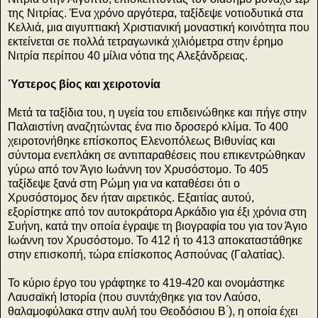
της Νιτρίας. Ένα χρόνο αργότερα, ταξίδεψε νοτιοδυτικά στα
Κελλιά, μια αιγυπτιακή Χριστιανική μοναστική κοινότητα που
εκτείνεται σε πολλά τετραγωνικά χιλιόμετρα στην έρημο
Νιτρία περίπου 40 μίλια νότια της Αλεξάνδρειας.
Ύστερος βίος και χειροτονία
Μετά τα ταξίδια του, η υγεία του επιδεινώθηκε και πήγε στην
Παλαιστίνη αναζητώντας ένα πιο δροσερό κλίμα. Το 400
χειροτονήθηκε επίσκοπος Ελενοπόλεως Βιθυνίας και
σύντομα ενεπλάκη σε αντιπαραθέσεις που επικεντρώθηκαν
γύρω από τον Άγιο Ιωάννη τον Χρυσόστομο. Το 405
ταξίδεψε ξανά στη Ρώμη για να καταθέσει ότι ο
Χρυσόστομος δεν ήταν αιρετικός. Εξαιτίας αυτού,
εξορίστηκε από τον αυτοκράτορα Αρκάδιο για έξι χρόνια στη
Συήνη, κατά την οποία έγραψε τη βιογραφία του για τον Άγιο
Ιωάννη τον Χρυσόστομο. Το 412 ή το 413 αποκαταστάθηκε
στην επισκοπή, τώρα επίσκοπος Ασπούνας (Γαλατίας).
Το κύριο έργο του γράφτηκε το 419-420 και ονομάστηκε
Λαυσαϊκή Ιστορία (που συντάχθηκε για τον Λαύσο,
θαλαμοφύλακα στην αυλή του Θεοδόσιου Β ́), η οποία έχει