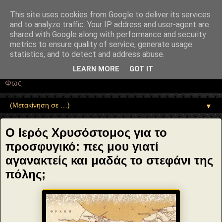
"copyrightHolder": { "@type": "Person", "name": "Sophia Drekou" },
"potentialAction": { "@type": "ReadAction", "target":
This site uses cookies from Google to deliver its services
"https://www.sophia-ntrekou.gr/2016/03/o-ieros-chrisostomos-mas-
and to analyze traffic. Your IP address and user-agent are
kiritti-gia-to-prosfigiko.html" } }
shared with Google along with performance and security
Αέναη επΑνάσταση
metrics to ensure quality of service, generate usage
statistics, and to detect and address abuse.
• Επιστήμη • Ψυχολογία • Λογοτεχνία • Τέχνες • Θεολογία •
LEARN MORE
GOT IT
Φιλοσοφία • Στοχασμοί... για τη μνήμη, τον άνθρωπο και το
Φως
▼
Ο Ιερός Χρυσόστομος για το
προσφυγικό: πες μου γιατί
αγανακτείς και μαδάς το στεφάνι της
πόλης;