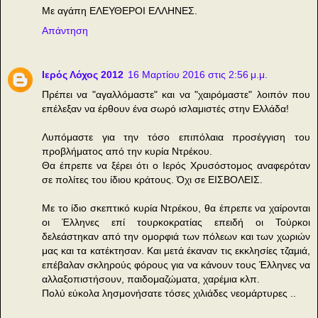
Με αγάπη ΕΛΕΥΘΕΡΟΙ ΕΛΛΗΝΕΣ.
Απάντηση
Ιερός Λόχος 2012
16 Μαρτίου 2016 στις 2:56 μ.μ.
Πρέπει να "αγαλλόμαστε" και να "χαιρόμαστε" λοιπόν που
επέλεξαν να έρθουν ένα σωρό ισλαμιστές στην Ελλάδα!
Λυπόμαστε για την τόσο επιπόλαια προσέγγιση του
προβλήματος από την κυρία Ντρέκου.
Θα έπρεπε να ξέρει ότι ο Ιερός Χρυσόστομος αναφερόταν
σε πολίτες του ίδιου κράτους. Όχι σε ΕΙΣΒΟΛΕΙΣ.
Με το ίδιο σκεπτικό κυρία Ντρέκου, θα έπρεπε να χαίρονται
οι Έλληνες επί τουρκοκρατίας επειδή οι Τούρκοι
δελεάστηκαν από την ομορφιά των πόλεων και των χωριών
μας και τα κατέκτησαν. Και μετά έκαναν τις εκκλησίες τζαμιά,
επέβαλαν σκληρούς φόρους για να κάνουν τους Έλληνες να
αλλαξοπιστήσουν, παιδομαζώματα, χαρέμια κλπ.
Πολύ εύκολα λησμονήσατε τόσες χιλιάδες νεομάρτυρες ..