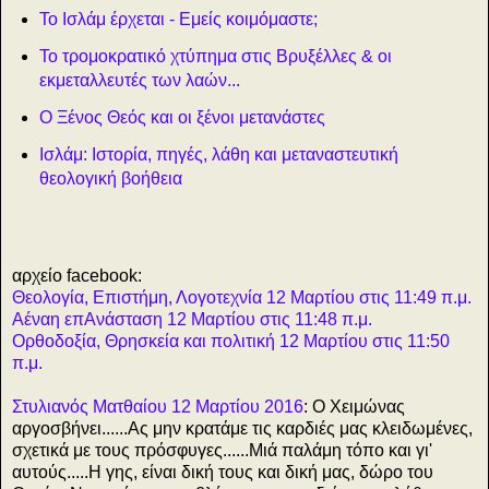
Το Ισλάμ έρχεται - Εμείς κοιμόμαστε;
Το τρομοκρατικό χτύπημα στις Βρυξέλλες & οι
εκμεταλλευτές των λαών...
Ο Ξένος Θεός και οι ξένοι μετανάστες
Ισλάμ: Ιστορία, πηγές, λάθη και μεταναστευτική
θεολογική βοήθεια
αρχείο facebook:
Θεολογία, Επιστήμη, Λογοτεχνία 12 Μαρτίου στις 11:49 π.μ.
Αέναη επΑνάσταση 12 Μαρτίου στις 11:48 π.μ.
Ορθοδοξία, Θρησκεία και πολιτική 12 Μαρτίου στις 11:50
π.μ.
Στυλιανός Ματθαίου 12 Μαρτίου 2016
: Ο Χειμώνας
αργοσβήνει......Ας μην κρατάμε τις καρδιές μας κλειδωμένες,
σχετικά με τους πρόσφυγες......Μιά παλάμη τόπο και γι'
αυτούς.....Η γης, είναι δική τους και δική μας, δώρο του