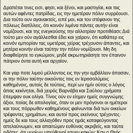
Δραπέται τινες εισι, φησι, και ξένοι, και μαστιγίαι, και τας
αυτών αφέντες πατρίδας, εις την ημετέραν πόλιν συρρέουσι.
Δια τούτο ουν αγανακτείς, ειπέ μοι, και τον στέφανον της
πόλεως διατίλλεις, ότι κοινόν λιμένα πάντες αυτήν είναι
νομίζουσι, και της ενεγκούσης την αλλοτρίαν προτιθέασι; Διά
τούτο μεν ούν αγάλλεσθαι έδει και χαίρειν, ότι καθάπερ εις
κοινόν εμπορίαν τας υμετέρας χείρας τρέχουσιν άπαντες, και
μητέρα κοινήν είναι ταύτην την πόλιν νομίζουσι. Μη δη
διαφθείρητε το εγκώμιον, μηδέ ακρωτηριάσητε τον έπαινον
πάτριον όντα αυτή και αρχαίον.
Και γαρ ποτε λιμού μέλλοντος εις την γην εμβάλλειν άπασαν,
οι την πόλιν ταύτην οικούντες τοις εν Ιεροσολύμοις
καθημένοις, αυτοίς δε τούτοις, περί ων ημίν ούτος ο λόγος
άπας κεκίνηται, διά χειρός Βαρνάβα και Σαύλου χρήματα
έπεμψαν ουκ ολίγα. Τίνος ούν εν είημεν ημείς συγγνώμης
άξιοι, ποίας δε απολογίας, όταν οι μεν πρόγονοι οι ημέτεροι
και τους πόρρωθεν καθημένους φαίνωνται διά των οικείων
τρέφοντες χρημάτων, και αυτοί προς εκείνους τρέχοντες·
ημείς δε και τους αλλαχόθεν προς ημάς καταφεύγοντας
απελαύνωμεν, και απαιτώμεν ευθύνας ακριβείς, και ταύτα
ειδότες, ότι μυρίων υπεύθυνοί εσμεν κακών; Καν ο Θεός