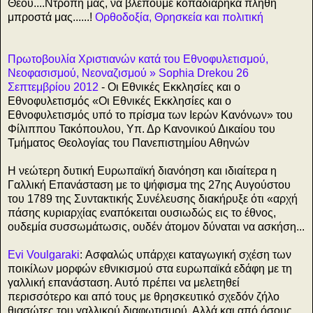
Θεού....Ντροπή μας, να βλέπουμε κοπαδιάρηκα πλήθη
μπροστά μας......!
Ορθοδοξία, Θρησκεία και πολιτική
Πρωτοβουλία Χριστιανών κατά του Εθνοφυλετισμού,
Νεοφασισμού, Νεοναζισμού » Sophia Drekou 26
Σεπτεμβρίου 2012
- Οι Εθνικές Εκκλησίες και ο
Εθνοφυλετισμός «Οι Εθνικές Εκκλησίες και ο
Εθνοφυλετισμός υπό το πρίσμα των Ιερών Κανόνων» του
Φίλιππου Τακόπουλου, Υπ. Δρ Κανονικού Δικαίου του
Τμήματος Θεολογίας του Πανεπιστημίου Αθηνών
Η νεώτερη δυτική Ευρωπαϊκή διανόηση και ιδιαίτερα η
Γαλλική Επανάσταση με το ψήφισμα της 27ης Αυγούστου
του 1789 της Συντακτικής Συνέλευσης διακήρυξε ότι «αρχή
πάσης κυριαρχίας εναπόκειται ουσιωδώς εις το έθνος,
ουδεμία συσσωμάτωσις, ουδέν άτομον δύναται να ασκήση...
Evi Voulgaraki
: Ασφαλώς υπάρχει καταγωγική σχέση των
ποικίλων μορφών εθνικισμού στα ευρωπαϊκά εδάφη με τη
γαλλική επανάσταση. Αυτό πρέπει να μελετηθεί
περισσότερο και από τους με θρησκευτικό σχεδόν ζήλο
θιασώτες του γαλλικού διαφωτισμού. Αλλά και από όσους