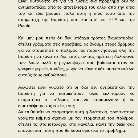
Είναι αυτονόητο ότι για να λύσεις ένα πρόβλημα δεν το
αντιμετωπίζεις από το αποτέλεσμα του αλλά από την αιτία
του και εδώ βρομάει πολύ αυτή η αιτία τόσο από την
συμμετοχή της Ευρώπη όσο και από τις ΗΠΑ και την
Ρωσία.
Και μην μου πείτε ότι δεν υπάρχει τρόπος διαμαρτυρίας,
στείλτε γράμματα στις πρεσβείες, ας βγούμε στους δρόμους
για να σταματήσει ο πόλεμος, ας παρακινήσουμε όλη την
Ευρώπη να κάνει το ίδιο, εκτός αν σας αρέσει η δολοφονία
των λαών αλλά η μεγαλοψυχία σας βρίσκεται στον να
γράφετε μερικές αράδες, χωρίς να κάνετε κάτι ουσιαστικό για
αυτούς τους ανθρώπους.
Άλλωστε είναι γνωστό ότι οι ίδιοι δεν ονειρεύτηκαν την
Ευρώπη για να κατοικήσουν, αλλά εκλιπαρούν να
σταματήσει ο πόλεμος και να παραμείνουν ή να
επιστρέψουν στις εστίες τους.
Αν επιθυμείτε να σταματήσει αυτή η δυστυχία, φροντίστε να
γράψετε κείμενα σχετικά με τον τερματισμό του πολέμου,
στείλτε τα στα ιστολόγια, στα κανάλια, κάντε την δικιά σας
επανάσταση, αυτή που θα λύσει οριστικά το πρόβλημα.