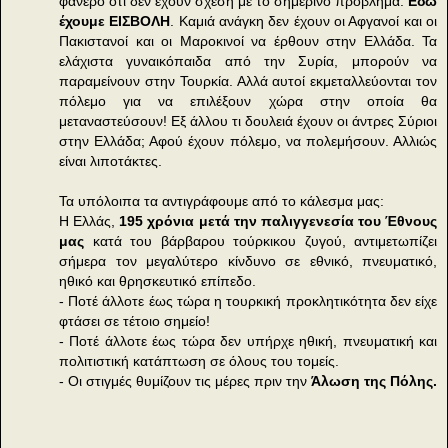
φανερό ότι δεν έχουν σχέση με το σημερινό πρόβλημα.
Εδώ
έχουμε ΕΙΣΒΟΛΗ
. Καμιά ανάγκη δεν έχουν οι Αφγανοί και οι
Πακιστανοί και οι Μαροκινοί να έρθουν στην Ελλάδα. Τα
ελάχιστα γυναικόπαιδα από την Συρία, μπορούν να
παραμείνουν στην Τουρκία. Αλλά αυτοί εκμεταλλεύονται τον
πόλεμο για να επιλέξουν χώρα στην οποία θα
μεταναστεύσουν! Εξ άλλου τι δουλειά έχουν οι άντρες Σύριοι
στην Ελλάδα; Αφού έχουν πόλεμο, να πολεμήσουν. Αλλιώς
είναι λιποτάκτες.
Τα υπόλοιπα τα αντιγράφουμε από το κάλεσμα μας:
Η Ελλάς,
195 χρόνια μετά την παλιγγενεσία του Έθνους
μας
κατά του βάρβαρου τούρκικου ζυγού, αντιμετωπίζει
σήμερα τον μεγαλύτερο κίνδυνο σε εθνικό, πνευματικό,
ηθικό και θρησκευτικό επίπεδο.
- Ποτέ άλλοτε έως τώρα η τουρκική προκλητικότητα δεν είχε
φτάσει σε τέτοιο σημείο!
- Ποτέ άλλοτε έως τώρα δεν υπήρχε ηθική, πνευματική και
πολιτιστική κατάπτωση σε όλους του τομείς.
- Οι στιγμές θυμίζουν τις μέρες πριν την
Άλωση της Πόλης.