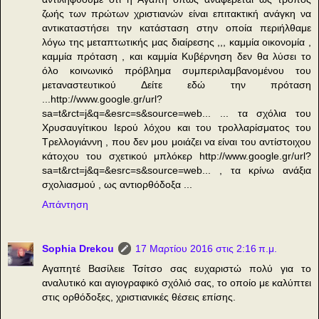
ζωής των πρώτων χριστιανών είναι επιτακτική ανάγκη να
αντικαταστήσει την κατάσταση στην οποία περιήλθαμε
λόγω της μεταπτωτικής μας διαίρεσης ,,, καμμία οικονομία ,
καμμία πρόταση , και καμμία Κυβέρνηση δεν θα λύσει το
όλο κοινωνικό πρόβλημα συμπεριλαμβανομένου του
μεταναστευτικού Δείτε εδώ την πρόταση
...http://www.google.gr/url?
sa=t&rct=j&q=&esrc=s&source=web... ... τα σχόλια του
Χρυσαυγίτικου Ιερού λόχου και του τρολλαρίσματος του
Τρελλογιάννη , που δεν μου μοιάζει να είναι του αντίστοιχου
κάτοχου του σχετικού μπλόκερ http://www.google.gr/url?
sa=t&rct=j&q=&esrc=s&source=web... , τα κρίνω ανάξια
σχολιασμού , ως αντιορθόδοξα ...
Απάντηση
Sophia Drekou
17 Μαρτίου 2016 στις 2:16 π.μ.
Αγαπητέ Βασίλειε Τσίτσο σας ευχαριστώ πολύ για το
αναλυτικό και αγιογραφικό σχόλιό σας, το οποίο με καλύπτει
στις ορθόδοξες, χριστιανικές θέσεις επίσης.