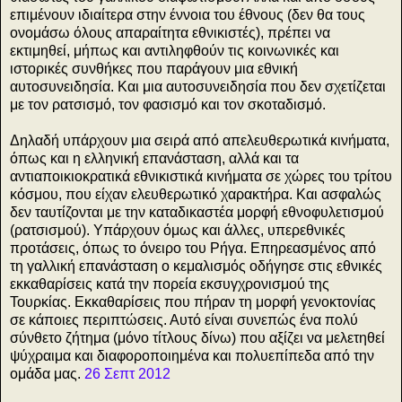
επιμένουν ιδιαίτερα στην έννοια του έθνους (δεν θα τους
ονομάσω όλους απαραίτητα εθνικιστές), πρέπει να
εκτιμηθεί, μήπως και αντιληφθούν τις κοινωνικές και
ιστορικές συνθήκες που παράγουν μια εθνική
αυτοσυνειδησία. Και μια αυτοσυνειδησία που δεν σχετίζεται
με τον ρατσισμό, τον φασισμό και τον σκοταδισμό.
Δηλαδή υπάρχουν μια σειρά από απελευθερωτικά κινήματα,
όπως και η ελληνική επανάσταση, αλλά και τα
αντιαποικιοκρατικά εθνικιστικά κινήματα σε χώρες του τρίτου
κόσμου, που είχαν ελευθερωτικό χαρακτήρα. Και ασφαλώς
δεν ταυτίζονται με την καταδικαστέα μορφή εθνοφυλετισμού
(ρατσισμού). Υπάρχουν όμως και άλλες, υπερεθνικές
προτάσεις, όπως το όνειρο του Ρήγα. Επηρεασμένος από
τη γαλλική επανάσταση ο κεμαλισμός οδήγησε στις εθνικές
εκκαθαρίσεις κατά την πορεία εκσυγχρονισμού της
Τουρκίας. Εκκαθαρίσεις που πήραν τη μορφή γενοκτονίας
σε κάποιες περιπτώσεις. Αυτό είναι συνεπώς ένα πολύ
σύνθετο ζήτημα (μόνο τίτλους δίνω) που αξίζει να μελετηθεί
ψύχραιμα και διαφοροποιημένα και πολυεπίπεδα από την
ομάδα μας.
26 Σεπτ 2012