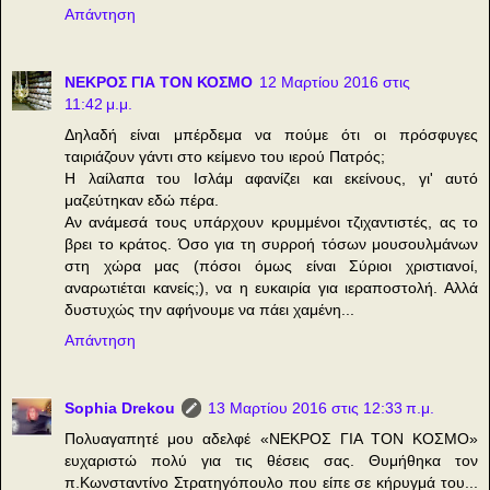
Απάντηση
ΝΕΚΡΟΣ ΓΙΑ ΤΟΝ ΚΟΣΜΟ
12 Μαρτίου 2016 στις
11:42 μ.μ.
Δηλαδή είναι μπέρδεμα να πούμε ότι οι πρόσφυγες
ταιριάζουν γάντι στο κείμενο του ιερού Πατρός;
Η λαίλαπα του Ισλάμ αφανίζει και εκείνους, γι' αυτό
μαζεύτηκαν εδώ πέρα.
Αν ανάμεσά τους υπάρχουν κρυμμένοι τζιχαντιστές, ας το
βρει το κράτος. Όσο για τη συρροή τόσων μουσουλμάνων
στη χώρα μας (πόσοι όμως είναι Σύριοι χριστιανοί,
αναρωτιέται κανείς;), να η ευκαιρία για ιεραποστολή. Αλλά
δυστυχώς την αφήνουμε να πάει χαμένη...
Απάντηση
Sophia Drekou
13 Μαρτίου 2016 στις 12:33 π.μ.
Πολυαγαπητέ μου αδελφέ «ΝΕΚΡΟΣ ΓΙΑ ΤΟΝ ΚΟΣΜΟ»
ευχαριστώ πολύ για τις θέσεις σας. Θυμήθηκα τον
π.Κωνσταντίνο Στρατηγόπουλο που είπε σε κήρυγμά του...