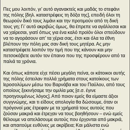
Πες μου λοιπόν, γι’ αυτό αγανακτείς και μαδάς το στεφάνι
της πόλης [δηλ. καταστρέφεις τη δόξα της], επειδή όλοι τη
θεωρούν δικό τους λιμάνι και την προτιμούν από τη δική
τους γη; Γι' αυτό ακριβώς όμως, θα έπρεπε να αγάλλεσαι και
να χαίρεσαι, γιατί όπως για ένα καλό προϊόν όλοι σπεύδουν
να το αγοράσουν απ’ τα χέρια σας, έτσι και όλα τα έθνη
βλέπουν την πόλη μας σαν δική τους μητέρα. Ας μην
καταστρέφετε λοιπόν την τιμή που της κάνουν και μην
πετσοκόβετε αυτόν τον έπαινο που της προσφέρουν από τα
παλιά τα χρόνια.
Και όπως κάποτε είχε πέσει μεγάλη πείνα, οι κάτοικοι αυτής
της πόλης έστειλαν πολλά χρήματα στους κατοίκους των
Ιεροσολύμων μέσω του Βαρνάβα και του Παύλου, από τους
οποίους ξεκινήσαμε την ομιλία μας [σ.σ. έγινε
προηγουμένως λόγος]. Από ποιον εμείς θα είμαστε άξιοι
συγγνώμης, και τι είδους απολογία θα δώσουμε, όταν οι
πρόγονοί μας έτρεφαν με τα χρήματά τους αυτούς που
ζούσαν μακριά και έτρεχαν να τους βοηθήσουν – ενώ εμείς
θέλουμε να απελάσουμε αυτούς που έρχονται από μακριά,
και απαιτούμε ευθύνες με ακρίβεια; Και μάλιστα ενώ