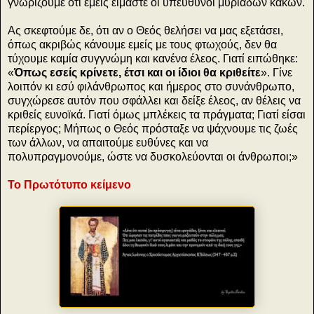
γνωρίζουμε ότι εμείς είμαστε οι υπεύθυνοι μυριάδων κακών.
Ας σκεφτούμε δε, ότι αν ο Θεός θελήσει να μας εξετάσει,
όπως ακριβώς κάνουμε εμείς με τους φτωχούς, δεν θα
τύχουμε καμία συγγνώμη και κανένα έλεος. Γιατί ειπώθηκε:
«
Όπως εσείς κρίνετε, έτσι και οι ίδιοι θα κριθείτε
». Γίνε
λοιπόν κι εσύ φιλάνθρωπος και ήμερος στο συνάνθρωπο,
συγχώρεσε αυτόν που σφάλλει και δείξε έλεος, αν θέλεις να
κριθείς ευνοϊκά. Γιατί όμως μπλέκεις τα πράγματα; Γιατί είσαι
περίεργος; Μήπως ο Θεός πρόσταξε να ψάχνουμε τις ζωές
των άλλων, να απαιτούμε ευθύνες και να
πολυπραγμονούμε, ώστε να δυσκολεύονται οι άνθρωποι;»
Το Πρωτότυπο κείμενο