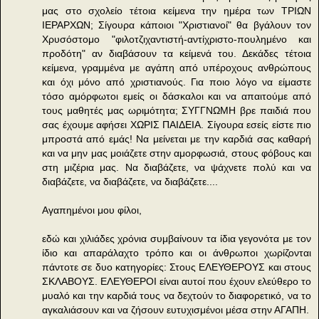
μας στο σχολείο τέτοια κείμενα την ημέρα των ΤΡΙΩΝ
ΙΕΡΑΡΧΩΝ; Σίγουρα κάποιοι "Χριστιανοί" θα βγάλουν τον
Χρυσόστομο "φιλοτζιχαντιστή-αντίχριστο-πουλημένο και
προδότη" αν διαβάσουν τα κείμενά του. Δεκάδες τέτοια
κείμενα, γραμμένα με αγάπη από υπέροχους ανθρώπους
και όχι μόνο από χριστιανούς. Για ποιο λόγο να είμαστε
τόσο αμόρφωτοι εμείς οι δάσκαλοι και να απαιτούμε από
τους μαθητές μας ωριμότητα; ΣΥΓΓΝΩΜΗ βρε παιδιά που
σας έχουμε αφήσει ΧΩΡΙΣ ΠΑΙΔΕΙΑ. Σίγουρα εσείς είστε πιο
μπροστά από εμάς! Να μείνεται με την καρδιά σας καθαρή
και να μην μας μοιάζετε στην αμορφωσιά, στους φόβους και
στη μιζέρια μας. Να διαβάζετε, να ψάχνετε πολύ και να
διαβάζετε, να διαβάζετε, να διαβάζετε....
Αγαπημένοι μου φίλοι,
εδώ και χιλιάδες χρόνια συμβαίνουν τα ίδια γεγονότα με τον
ίδιο και απαράλαχτο τρόπο και οι άνθρωποι χωρίζονται
πάντοτε σε δυο κατηγορίες: Στους ΕΛΕΥΘΕΡΟΥΣ και στους
ΣΚΛΑΒΟΥΣ. ΕΛΕΥΘΕΡΟΙ είναι αυτοί που έχουν ελεύθερο το
μυαλό και την καρδιά τους να δεχτούν το διαφορετικό, να το
αγκαλιάσουν και να ζήσουν ευτυχισμένοι μέσα στην ΑΓΑΠΗ.