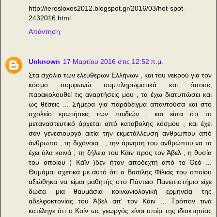
http://ierosloxos2012.blogspot.gr/2016/03/hot-spot-
2432016.html
Απάντηση
Unknown
17 Μαρτίου 2016 στις 12:52 π.μ.
Στα σχόλια των ελεύθερων Ελλήνων , και του νεκρού για τον
κόσμο συμφωνώ συμπληρωματικά και όποιος
παρακολουθεί τις αναρτήσεις μου , τα έχω διατυπώσει και
ως θέσεις ... Σήμερα για παράδειγμα απαντούσα και στο
σχολείο ερωτήσεις των παιδιών , και είπα ότι το
μεταναστευτικό άρχεται από καταβολής κόσμου , και έχει
σαν γενεσιουργό αιτία την εκμετάλλευση ανθρώπου από
άνθρωπο , τη διχόνοια , , την άρνηση του ανθρώπου να τα
έχει όλα κοινά , τη ζήλεια του Κάιν προς τον Άβελ , η θυσία
του οποίου ( Κάϊν )δεν ήταν αποδεχτή από το Θεό ...
Θυμάμαι σχετικά με αυτό ότι ο Βασίλης Φίλιας του οποίου
αξιώθηκα να είμαι μαθητής στο Πάντειο Πανεπιστήμιο είχε
δώσει μια θαυμάσια κοινωνιολογική ερμηνεία της
αδελφοκτονίας του Άβελ απ' τον Κάιν ... Τρόπον τινά
κατέληγε ότι ο Καίν ως γεωργός είναι υπέρ της ιδιοκτησίας