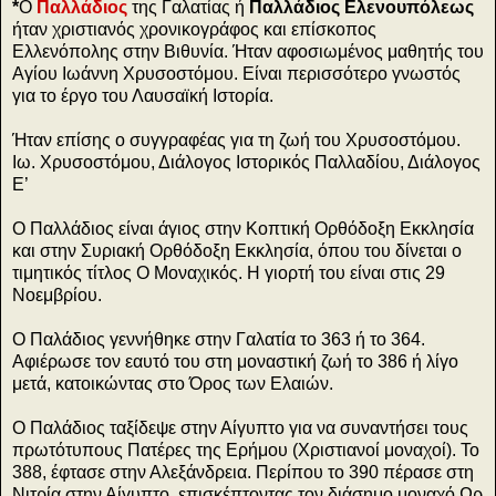
*
Ο
Παλλάδιος
της Γαλατίας ή
Παλλάδιος Ελενουπόλεως
ήταν χριστιανός χρονικογράφος και επίσκοπος
Ελλενόπολης στην Βιθυνία. Ήταν αφοσιωμένος μαθητής του
Αγίου Ιωάννη Χρυσοστόμου. Είναι περισσότερο γνωστός
για το έργο του Λαυσαϊκή Ιστορία.
Ήταν επίσης ο συγγραφέας για τη ζωή του Χρυσοστόμου.
Ιω. Χρυσοστόμου, Διάλογος Ιστορικός Παλλαδίου, Διάλογος
Ε’
Ο Παλλάδιος είναι άγιος στην Κοπτική Ορθόδοξη Εκκλησία
και στην Συριακή Ορθόδοξη Εκκλησία, όπου του δίνεται ο
τιμητικός τίτλος Ο Μοναχικός. Η γιορτή του είναι στις 29
Νοεμβρίου.
Ο Παλάδιος γεννήθηκε στην Γαλατία το 363 ή το 364.
Αφιέρωσε τον εαυτό του στη μοναστική ζωή το 386 ή λίγο
μετά, κατοικώντας στο Όρος των Ελαιών.
Ο Παλάδιος ταξίδεψε στην Αίγυπτο για να συναντήσει τους
πρωτότυπους Πατέρες της Ερήμου (Χριστιανοί μοναχοί). Το
388, έφτασε στην Αλεξάνδρεια. Περίπου το 390 πέρασε στη
Νιτρία στην Αίγυπτο, επισκέπτοντας τον διάσημο μοναχό Ωρ