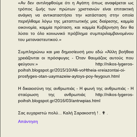
«Αν δεν αντιληφθούμε ότι η Αγάπη όπως αναφέρεται ως
τρόπος ζωής των πρώτων χριστιανών είναι επιτακτική
ανάγκη να αντικαταστήσει την κατάσταση στην οποία
περιήλθαμε λόγω της μεταπτωτικής μας διαίρεσης, καμμία
οικονομία, καμμία πρόταση, και καμμία Κυβέρνηση δεν θα
λύσει το όλο κοινωνικό πρόβλημα συμπεριλαμβανομένου
του μεταναστευτικού.»
Συμπληρώνω και μια δημοσίευσή μου εδώ «Άλλη βοήθεια
χρειάζονται οι πρόσφυγες - Όταν θαυμάζεις αυτούς που
φεύγουν.» http://nikos-lygeros-
poihsh.blogspot.gr/2015/10/Alli-voHtheia-xreiazontai-oi-
prosfyges-otan-uaymazeiw-aytoys-poy-feygoun.html
Η δικαιοσύνη της ανθρωπιάς - Η φωνή της ανθρωπιάς - Η
σταύρωση της ανθρωπιάς http://nikos-lygeros-
poihsh.blogspot.gr/2016/03/antrwpias.html
Σας ευχαριστώ πολύ... Καλή Σαρακοστή ! . ✟ .
Απάντηση