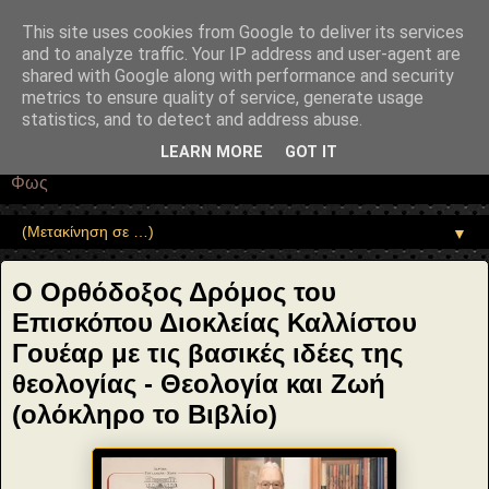
"copyrightHolder": { "@type": "Person", "name": "Sophia Drekou" },
"potentialAction": { "@type": "ReadAction", "target":
This site uses cookies from Google to deliver its services
"https://www.sophia-ntrekou.gr/2020/09/ware-kallistos-orthodoxos-
and to analyze traffic. Your IP address and user-agent are
dromos.html" } }
shared with Google along with performance and security
Αέναη επΑνάσταση
metrics to ensure quality of service, generate usage
statistics, and to detect and address abuse.
• Επιστήμη • Ψυχολογία • Λογοτεχνία • Τέχνες • Θεολογία •
LEARN MORE
GOT IT
Φιλοσοφία • Στοχασμοί... για τη μνήμη, τον άνθρωπο και το
Φως
▼
Ο Ορθόδοξος Δρόμος του
Επισκόπου Διοκλείας Καλλίστου
Γουέαρ με τις βασικές ιδέες της
θεολογίας - Θεολογία και Ζωή
(ολόκληρο το Βιβλίο)