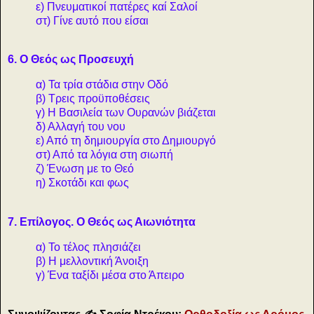
ε) Πνευματικοί πατέρες καί Σαλοί
στ) Γίνε αυτό που είσαι
6. Ο Θεός ως Προσευχή
α) Τα τρία στάδια στην Οδό
β) Τρεις προϋποθέσεις
γ) Η Βασιλεία των Ουρανών βιάζεται
δ) Αλλαγή του νου
ε) Από τη δημιουργία στο Δημιουργό
στ) Από τα λόγια στη σιωπή
ζ) Ένωση με το Θεό
η) Σκοτάδι και φως
7. Επίλογος. Ο Θεός ως Αιωνιότητα
α) Το τέλος πλησιάζει
β) Η μελλοντική Άνοιξη
γ) Ένα ταξίδι μέσα στο Άπειρο