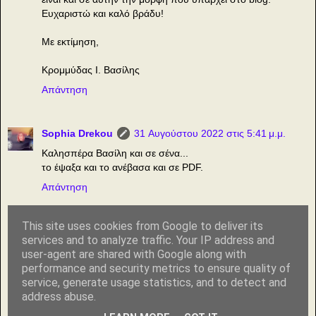
Ευχαριστώ και καλό βράδυ!
Με εκτίμηση,
Κρομμύδας Ι. Βασίλης
Απάντηση
Sophia Drekou
31 Αυγούστου 2022 στις 5:41 μ.μ.
Καλησπέρα Βασίλη και σε σένα...
το έψαξα και το ανέβασα και σε PDF.
Απάντηση