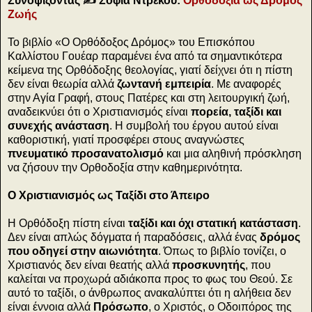
Συνοψίζοντας ✍️ Σοφία Ντρέκου:
Ορθοδοξία ως Δρόμος
Ζωής
Το βιβλίο «Ο Ορθόδοξος Δρόμος» του Επισκόπου
Καλλίστου Γουέαρ παραμένει ένα από τα σημαντικότερα
κείμενα της Ορθόδοξης θεολογίας, γιατί δείχνει ότι η πίστη
δεν είναι θεωρία αλλά
ζωντανή εμπειρία
. Με αναφορές
στην Αγία Γραφή, στους Πατέρες και στη λειτουργική ζωή,
αναδεικνύει ότι ο Χριστιανισμός είναι
πορεία, ταξίδι και
συνεχής ανάσταση
. Η συμβολή του έργου αυτού είναι
καθοριστική, γιατί προσφέρει στους αναγνώστες
πνευματικό προσανατολισμό
και μια αληθινή πρόσκληση
να ζήσουν την Ορθοδοξία στην καθημερινότητα.
Ο Χριστιανισμός ως Ταξίδι στο Άπειρο
Η Ορθόδοξη πίστη είναι
ταξίδι και όχι στατική κατάσταση
.
Δεν είναι απλώς δόγματα ή παραδόσεις, αλλά ένας
δρόμος
που οδηγεί στην αιωνιότητα
. Όπως το βιβλίο τονίζει, ο
Χριστιανός δεν είναι θεατής αλλά
προσκυνητής
, που
καλείται να προχωρά αδιάκοπα προς το φως του Θεού. Σε
αυτό το ταξίδι, ο άνθρωπος ανακαλύπτει ότι η αλήθεια δεν
είναι έννοια αλλά
Πρόσωπο
, ο Χριστός, ο Οδοιπόρος της