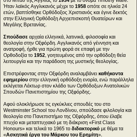
στο Μπαθ της Αγγλίας το
1934
με το όνομα Timothy Ware.
Ήταν λαϊκός Αγγλικανός μέχρι το
1958
οπότε σε ηλικία 24
ετών, βαπτίσθηκε Ορθόδοξος Χριστιανός και έγινε δεκτός
στην Ελληνική Ορθόδοξη Αρχιεπισκοπή Θυατείρων και
Μεγάλης Βρετανίας.
Σπούδασε
αρχαία ελληνικά, λατινικά, φιλοσοφία και
θεολογία στην Οξφόρδη. Αγγλικανός από γέννηση και
ανατροφή, ήρθε για πρώτη φορά σε επαφή με την
Ορθοδοξία το
1952
, γοητευμένος από την ορθόδοξη θεία
λειτουργία και την παράδοση της μυστικής θεολογίας.
Επιστρέφοντας στην Οξφόρδη αναλαμβάνει
καθήκοντα
εφημερίου
στην ελληνική ορθόδοξη ενορία, ενώ παράλληλα
εκλέγεται Λέκτωρ στον κλάδο των Ορθόδοξων Ανατολικών
Σπουδών Πανεπιστημίου της Οξφόρδης.
Αφού ολοκλήρωσε τις εγκύκλιες σπουδές του στο
Westminster School του Λονδίνου, σπούδασε φιλολογία και
θεολογία στο Πανεπιστήμιο της Οξφόρδης, όπου έλαβε
πτυχίο και μεταπτυχιακό με τη διάκριση «First Class
Honours» και τελικά το 1965 το
διδακτορικό
με θέμα τα
«
Ασκητικά έργα του Μάρκου του Ερημίτη
».