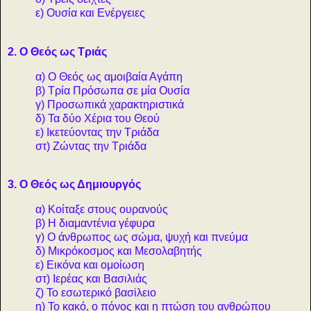
ε) Ουσία και Ενέργειες
2. Ο Θεός ως Τριάς
α) Ο Θεός ως αμοιβαία Αγάπη
β) Τρία Πρόσωπα σε μία Ουσία
γ) Προσωπικά χαρακτηριστικά
δ) Τα δύο Χέρια του Θεού
ε) Ικετεύοντας την Τριάδα
στ) Ζώντας την Τριάδα
3. Ο Θεός ως Δημιουργός
α) Κοίταξε στους ουρανούς
β) Η διαμαντένια γέφυρα
γ) Ο άνθρωπος ως σώμα, ψυχή και πνεύμα
δ) Μικρόκοσμος και Μεσολαβητής
ε) Εικόνα και ομοίωση
στ) Ιερέας και Βασιλιάς
ζ) Το εσωτερικό βασiλειο
η) Το κακό, ο πόνος και η πτώση του ανθρώπου