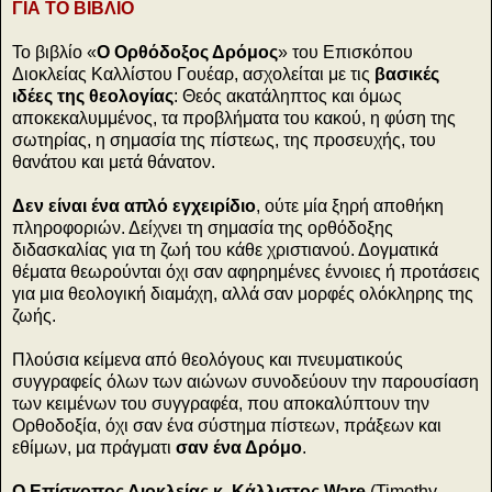
ΓΙΑ ΤΟ ΒΙΒΛΙΟ
Το βιβλίο «
Ο Ορθόδοξος Δρόμος
» του Επισκόπου
Διοκλείας Καλλίστου Γουέαρ, ασχολείται με τις
βασικές
ιδέες της θεολογίας
: Θεός ακατάληπτος και όμως
αποκεκαλυμμένος, τα προβλήματα του κακού, η φύση της
σωτηρίας, η σημασία της πίστεως, της προσευχής, του
θανάτου και μετά θάνατον.
Δεν είναι ένα απλό εγχειρίδιο
, ούτε μία ξηρή αποθήκη
πληροφοριών. Δείχνει τη σημασία της ορθόδοξης
διδασκαλίας για τη ζωή του κάθε χριστιανού. Δογματικά
θέματα θεωρούνται όχι σαν αφηρημένες έννοιες ή προτάσεις
για μια θεολογική διαμάχη, αλλά σαν μορφές ολόκληρης της
ζωής.
Πλούσια κείμενα από θεολόγους και πνευματικούς
συγγραφείς όλων των αιώνων συνοδεύουν την παρουσίαση
των κειμένων του συγγραφέα, που αποκαλύπτουν την
Ορθοδοξία, όχι σαν ένα σύστημα πίστεων, πράξεων και
εθίμων, μα πράγματι
σαν ένα Δρόμο
.
Ο Επίσκοπος Διοκλείας κ. Κάλλιστος Ware
(Timothy