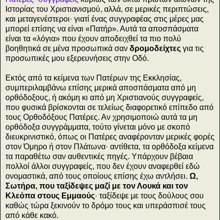
Ιστορίας του Χριστιανισμού, αλλά, σε μερικές περιπτώσεις,
και μεταγενέστεροι· γιατί ένας συγγραφέας στις μέρες μας
μπορεί επίσης να είναι «Πατήρ». Αυτά τα αποσπάσματα
είναι τα «λόγια» που έχουν αποδειχθεί τα πιο πολύ
βοηθητικά σε μένα προσωπικά σαν
δρομοδείχτες
για τις
προσωπικές μου εξερευνήσεις στην Οδό.
Εκτός από τα κείμενα των Πατέρων της Εκκλησίας,
συμπεριλαμβάνω επίσης μερικά αποσπάσματα από μη
ορθόδοξους, ή ακόμη κι από μη Χριστιανούς συγγραφείς,
που φυσικά βρίσκονται σε τελείως διαφορετικό επίπεδο από
τους Ορθοδόξους Πατέρες. Αν χρησιμοποιώ αυτά τα μη
ορθόδοξα συγγράμματα, τούτο γίνεται μόνο με σκοπό
διευκρινιστικό, όπως οι Πατέρες αναφέρονταν μερικές φορές
στον Όμηρο ή στον Πλάτωνα· αντίθετα, τα ορθόδοξα κείμενα
τα παραθέτω σαν αυθεντικές πηγές. Υπάρχουν βέβαια
πολλοί άλλοι συγγραφείς, που δεν έχουν αναφερθεί εδώ
ονομαστικά, από τους οποίους επίσης έχω αντλήσει.
Ω,
Σωτήρα, που ταξίδεψες μαζί με τον Λουκά και τον
Κλεόπα στους Εμμαούς
· ταξίδεψε με τους δούλους σου
καθώς τώρα ξεκινούν το δρόμο τους και υπεράσπισέ τους
από κάθε κακό.