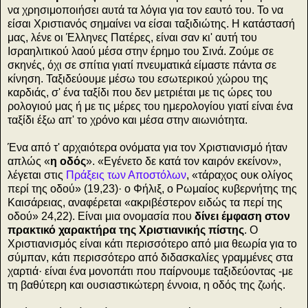
να χρησιμοποιήσει αυτά τα λόγια για τον εαυτό του. Το να
είσαι Χριστιανός σημαίνει να είσαι ταξιδιώτης. Η κατάστασή
μας, λένε οι Έλληνες Πατέρες, είναι σαν κι' αυτή του
Ισραηλιτικού λαού μέσα στην έρημο του Σινά. Ζούμε σε
σκηνές, όχι σε σπίτια γιατί πνευματικά είμαστε πάντα σε
κίνηση. Ταξιδεύουμε μέσω του εσωτερικού χώρου της
καρδιάς, σ' ένα ταξίδι που δεν μετριέται με τις ώρες του
ρολογιού μας ή με τις μέρες του ημερολογίου γιατί είναι ένα
ταξίδι έξω απ' το χρόνο και μέσα στην αιωνιότητα.
Ένα από τ' αρχαιότερα ονόματα για τον Χριστιανισμό ήταν
απλώς «
η οδός
». «Εγένετο δε κατά τον καιρόν εκείνον»,
λέγεται στις
Πράξεις των Αποστόλων
, «τάραχος ουκ ολίγος
περί της οδού» (19,23)· ο Φήλιξ, ο Ρωμαίος κυβερνήτης της
Καισάρειας, αναφέρεται «ακριβέστερον ειδώς τα περί της
οδού» 24,22). Είναι μια ονομασία που
δίνει έμφαση στον
πρακτικό χαρακτήρα της Χριστιανικής πίστης
. Ο
Χριστιανισμός είναι κάτι περισσότερο από μια θεωρία για το
σύμπαν, κάτι περισσότερο από διδασκαλίες γραμμένες στα
χαρτιά· είναι ένα μονοπάτι που παίρνουμε ταξιδεύοντας -με
τη βαθύτερη και ουσιαστικώτερη έννοια, η οδός της ζωής.