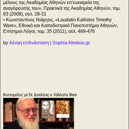
μέλους της Ακαδημίας Αθηνών επ'ευκαiρεία της
αναγόρευσής του», Πρακτικά της Ακαδημίας Αθηνών, τομ.
83 (2008), σελ. 28-31
• Κωνσταντίνος Νιάρχος, «Laudatio Kallistos Timothy
Ware», Εθνικό και Καποδιστρικό Πανεπιστήμιο Αθηνών,
Επίσημοι Λόγοι, τομ. 35 (2011), σελ. 469-476
by
Αέναη επΑνάσταση | Sophia-Ntrekou.gr
Βιντεομιλίες με Επ. Διοκλείας κ. Κάλλιστο Ware