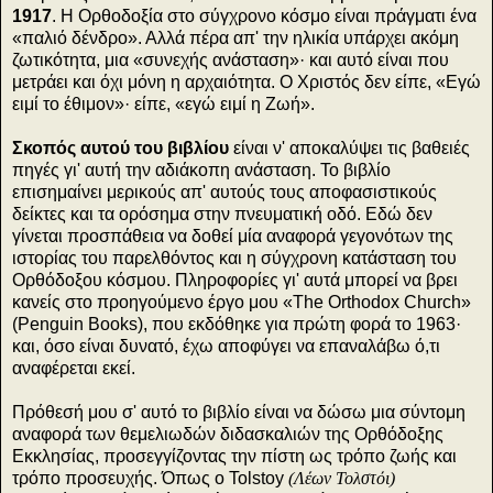
1917
. Η Ορθοδοξία στο σύγχρονο κόσμο είναι πράγματι ένα
«παλιό δένδρο». Αλλά πέρα απ' την ηλικία υπάρχει ακόμη
ζωτικότητα, μια «συνεχής ανάσταση»· και αυτό είναι που
μετράει και όχι μόνη η αρχαιότητα. Ο Χριστός δεν είπε, «Εγώ
ειμί το έθιμον»· είπε, «εγώ ειμί η Ζωή».
Σκοπός αυτού του βιβλίου
είναι ν' αποκαλύψει τις βαθειές
πηγές γι' αυτή την αδιάκοπη ανάσταση. Το βιβλίο
επισημαίνει μερικούς απ' αυτούς τους αποφασιστικούς
δείκτες και τα ορόσημα στην πνευματική οδό. Εδώ δεν
γίνεται προσπάθεια να δοθεί μία αναφορά γεγονότων της
ιστορίας του παρελθόντος και η σύγχρονη κατάσταση του
Ορθόδοξου κόσμου. Πληροφορίες γι' αυτά μπορεί να βρει
κανείς στο προηγούμενο έργο μου «The Orthodox Church»
(Penguin Books), που εκδόθηκε για πρώτη φορά το 1963·
και, όσο είναι δυνατό, έχω αποφύγει να επαναλάβω ό,τι
αναφέρεται εκεί.
Πρόθεσή μου σ' αυτό το βιβλίο είναι να δώσω μια σύντομη
αναφορά των θεμελιωδών διδασκαλιών της Ορθόδοξης
Εκκλησίας, προσεγγίζοντας την πίστη ως τρόπο ζωής και
τρόπο προσευχής. Όπως ο Tolstoy
(Λέων Τολστόι)