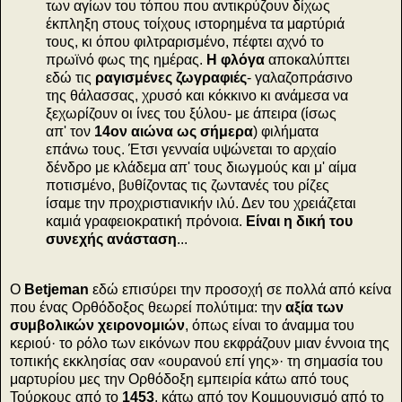
των αγίων του τόπου που αντικρύζουν δίχως
έκπληξη στους τοίχους ιστορημένα τα μαρτύριά
τους, κι όπου φιλτραρισμένο, πέφτει αχνό το
πρωϊνό φως της ημέρας.
Η φλόγα
αποκαλύπτει
εδώ τις
ραγισμένες ζωγραφιές
- γαλαζοπράσινο
της θάλασσας, χρυσό και κόκκινο κι ανάμεσα να
ξεχωρίζουν οι ίνες του ξύλου- με άπειρα (ίσως
απ' τον
14ον αιώνα ως σήμερα
) φιλήματα
επάνω τους. Έτσι γενναία υψώνεται το αρχαίο
δένδρο με κλάδεμα απ' τους διωγμούς και μ' αίμα
ποτισμένο, βυθίζοντας τις ζωντανές του ρίζες
ίσαμε την προχριστιανικήν ιλύ. Δεν του χρειάζεται
καμιά γραφειοκρατική πρόνοια.
Είναι η δική του
συνεχής ανάσταση
...
Ο
Betjeman
εδώ επισύρει την προσοχή σε πολλά από κείνα
που ένας Ορθόδοξος θεωρεί πολύτιμα: την
αξία των
συμβολικών χειρονομιών
, όπως είναι το άναμμα του
κεριού· το ρόλο των εικόνων που εκφράζουν μιαν έννοια της
τοπικής εκκλησίας σαν «ουρανού επί γης»· τη σημασία του
μαρτυρίου μες την Ορθόδοξη εμπειρία κάτω από τους
Τούρκους από το
1453
, κάτω από τον Κομμουνισμό από το