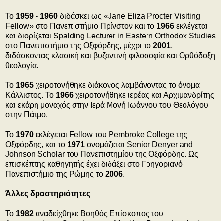
Το
1959 - 1960
διδάσκει ως «Jane Eliza Procter Visiting
Fellow» στο Πανεπιστήμιο Πρίνστον και το
1966
εκλέγεται
και διορίζεται Spalding Lecturer in Eastern Orthodox Studies
στο Πανεπιστήμιο της Οξφόρδης, μέχρι το
2001
,
διδάσκοντας κλασική και βυζαντινή φιλοσοφία και Ορθόδοξη
θεολογία.
Το
1965
χειροτονήθηκε διάκονος λαμβάνοντας το όνομα
Κάλλιστος. Το
1966
χειροτονήθηκε ιερέας και Αρχιμανδρίτης
και εκάρη μοναχός στην Ιερά Μονή Ιωάννου του Θεολόγου
στην Πάτμο.
Το
1970
εκλέγεται Fellow του Pembroke College της
Οξφόρδης, και το
1971
ονομάζεται Senior Denyer and
Johnson Scholar του Πανεπιστημίου της Οξφόρδης. Ως
επισκέπτης καθηγητής έχει διδάξει στο Γρηγοριανό
Πανεπιστήμιο της Ρώμης το
2006
.
Άλλες δραστηριότητες
Το
1982
αναδείχθηκε Βοηθός Επίσκοπος του