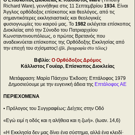
Richard Ware), γεννήθηκε στις 11 Σεπτεμβρίου
1934
. Είναι
Άγγλος ορθόδοξος επίσκοπος και θεολόγος, από τις
σημαντικότερες εκκλησιαστικές και θεολογικές
φυσιογνωμίες του καιρού μας. Το
1982
εκλέγεται επίσκοπος
Διοκλείας από την Σύνοδο του Πατριαρχείου
Κωνσταντινουπόλεως, ο πρώτος Βρετανός που
αναδεικνύεται επίσκοπος της Ορθόδοξης Εκκλησίας από
την εποχή του σχίσματος!
(βλ. βιογραφία στο τέλος)
Βιβλίο:
Ο Ορθόδοξος Δρόμος
Κάλλιστος Γουέαρ, Επίσκοπος Διοκλείας
Μετάφραση: Μαρία Πάσχου Έκδοση: Επτάλοφος 1979
Δημοσιεύουμε με την ευγενική άδεια της
Επτάλοφος ΑΕ
ΠΕΡΙΕΧΟΜΕΝΑ
• Πρόλογος του Συγγραφέως: Δείχτες στην Οδό
«Εγώ ειμί η οδός και η αλήθεια και η ζωή». (Ιωαν. 14,6)
«Η Εκκλησία δεν μας δίνει ένα σύστημα, αλλά ένα κλειδί·