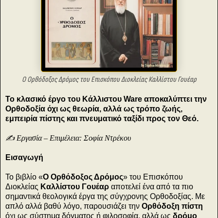
Ο Ορθόδοξος Δρόμος του Επισκόπου Διοκλείας Καλλίστου Γουέαρ
Το κλασικό έργο του Κάλλιστου Ware αποκαλύπτει την
Ορθοδοξία όχι ως θεωρία, αλλά ως τρόπο ζωής,
εμπειρία πίστης και πνευματικό ταξίδι προς τον Θεό.
✍️ Εργασία – Επιμέλεια: Σοφία Ντρέκου
Εισαγωγή
Το βιβλίο «
Ο Ορθόδοξος Δρόμος
» του Επισκόπου
Διοκλείας
Καλλίστου Γουέαρ
αποτελεί ένα από τα πιο
σημαντικά θεολογικά έργα της σύγχρονης Ορθοδοξίας. Με
απλό αλλά βαθύ λόγο, παρουσιάζει την
Ορθόδοξη πίστη
όχι ως σύστημα δόγματος ή φιλοσοφία, αλλά ως
δρόμο