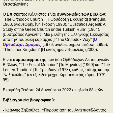
Θεσσαλονίκης.
Ο Επίσκοπος Κάλλιστος είναι
συγγραφέας των βιβλίων
:
"The Orthodox Church" [Η Ορθόδοξη Εκκλησία] (Penguin,
1963, αναθεωρημένη έκδοση 1993), "Eustratios Argenti: A
Study of the Greek Church under Turkish Rule" (1964),
[Ευστράτιος Αργέντης: Μια μελέτη της Ελληνικής Εκκλησίας
υπό την Τουρκική κυριαρχία,] "The Orthodox Way" [
Ο
Ορθόδοξος Δρόμος
] (1979, αναθεωρημένη έκδοση 1995),
"The Inner Kingdom" [Η εντός ημών Βασιλεία] (2000).
Είναι
συμμεταφραστής
των δύο Ορθόδοξων Λειτουργικών
Βιβλίων, "The Festal Menaion" [Το Μηναίον] (1969) και "The
Lenten Triodion" [Το Τριώδιον] (1978), καθώς επίσης και της
"Φιλοκαλίας" (εν εξελίξει: μέχρι τώρα τέσσερις τόμοι, 1979-
95).
Εκοιμήθη Τετάρτη 24 Αυγούστου 2022 σε ηλικία 88 ετών.
Βιβλιογραφία βιογραφικού
:
• Ιωάννης Ζηζιούλας, «Παρουσίαση του Αντεπιστέλλοντος