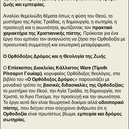
ζωής και εμπειρίας
.
Αναλύει θεμελιώδη θέματα όπως η φύση του Θεού, το
μυστήριο της Αγίας Τριάδας, η δημιουργία, η σωτηρία, η
προσευχή και η αιωνιότητα, φωτίζοντας τον
πρακτικό
χαρακτήρα της Χριστιανικής πίστης
. Πρόκειται για ένα
έργο που εμπνέει τον αναγνώστη να ζήσει την Ορθοδοξία με
προσωπική συμμετοχή και εσωτερική μεταμόρφωση.
Ο Ορθόδοξος Δρόμος και η Θεολογία της Ζωής
Ο
Επίσκοπος Διοκλείας Κάλλιστος Ware (Τίμοθι
Ρίτσαρντ Γουέαρ)
, κορυφαίος Ορθόδοξος θεολόγος, στο
βιβλίο του «
Ο Ορθόδοξος Δρόμο
ς» παρουσιάζει με
μοναδικό τρόπο τις
βασικές διδασκαλίες της Ορθοδοξίας
:
το μυστήριο του Θεού, την Αγία Τριάδα, τη δημιουργία, τον
Χριστό, το Άγιο Πνεύμα, την προσευχή και την αιωνιότητα.
Το έργο αυτό δεν είναι θεωρητικό δοκίμιο αλλά
οδοιπορικό
πίστης
, που δείχνει στον σύγχρονο άνθρωπο ότι η
Ορθοδοξία
είναι πρωτίστως βίωμα,
εμπειρία και δρόμος
σωτηρίας
.