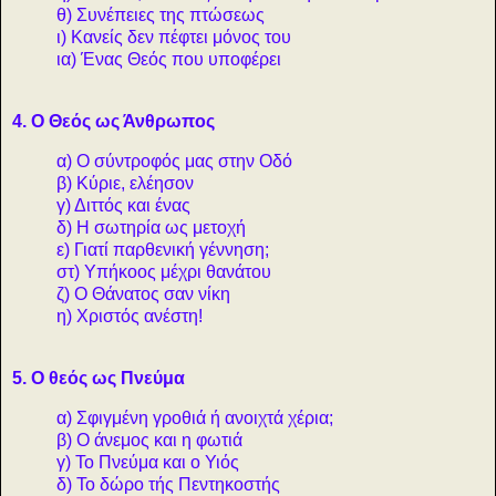
θ) Συνέπειες της πτώσεως
ι) Κανείς δεν πέφτει μόνος του
ια) Ένας Θεός που υποφέρει
4. Ο Θεός ως Άνθρωπος
α) Ο σύντροφός μας στην Οδό
β) Κύριε, ελέησον
γ) Διττός και ένας
δ) Η σωτηρία ως μετοχή
ε) Γιατί παρθενική γέννηση;
στ) Υπήκοος μέχρι θανάτου
ζ) Ο Θάνατος σαν νίκη
η) Χριστός ανέστη!
5. Ο θεός ως Πνεύμα
α) Σφιγμένη γροθιά ή ανοιχτά χέρια;
β) Ο άνεμος και η φωτιά
γ) Το Πνεύμα και ο Υιός
δ) Το δώρο τής Πεντηκοστής