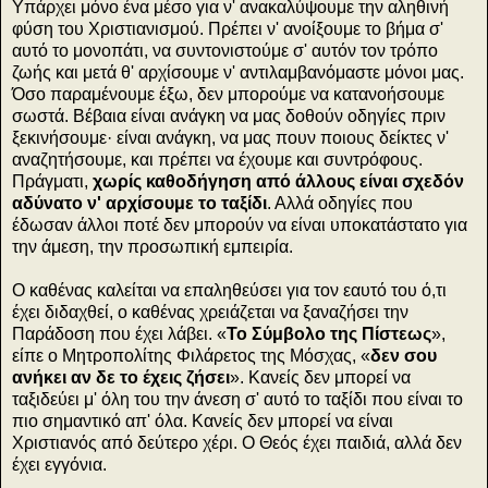
Υπάρχει μόνο ένα μέσο για ν' ανακαλύψουμε την αληθινή
φύση του Χριστιανισμού. Πρέπει ν' ανοίξουμε το βήμα σ'
αυτό το μονοπάτι, να συντονιστούμε σ' αυτόν τον τρόπο
ζωής και μετά θ' αρχίσουμε ν' αντιλαμβανόμαστε μόνοι μας.
Όσο παραμένουμε έξω, δεν μπορούμε να κατανοήσουμε
σωστά. Βέβαια είναι ανάγκη να μας δοθούν οδηγίες πριν
ξεκινήσουμε· είναι ανάγκη, να μας πουν ποιους δείκτες ν'
αναζητήσουμε, και πρέπει να έχουμε και συντρόφους.
Πράγματι,
χωρίς καθοδήγηση από άλλους είναι σχεδόν
αδύνατο ν' αρχίσουμε το ταξίδι
. Αλλά οδηγίες που
έδωσαν άλλοι ποτέ δεν μπορούν να είναι υποκατάστατο για
την άμεση, την προσωπική εμπειρία.
Ο καθένας καλείται να επαληθεύσει για τον εαυτό του ό,τι
έχει διδαχθεί, ο καθένας χρειάζεται να ξαναζήσει την
Παράδοση που έχει λάβει. «
Το Σύμβολο της Πίστεως
»,
είπε ο Μητροπολίτης Φιλάρετος της Μόσχας, «
δεν σου
ανήκει αν δε το έχεις ζήσει
». Κανείς δεν μπορεί να
ταξιδεύει μ' όλη του την άνεση σ' αυτό το ταξίδι που είναι το
πιο σημαντικό απ' όλα. Κανείς δεν μπορεί να είναι
Χριστιανός από δεύτερο χέρι. Ο Θεός έχει παιδιά, αλλά δεν
έχει εγγόνια.