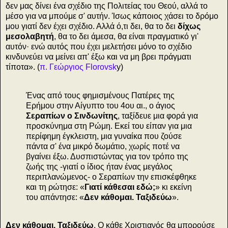
δεν μας δίνει ένα σχέδιο της Πολιτείας του Θεού, αλλά το
μέσο για να μπούμε σ' αυτήν. Ίσως κάποιος χάσει το δρόμο
μου γιατί δεν έχει σχέδιο. Αλλά ό,τι δει, θα το δει
δίχως
μεσολαβητή
, θα το δει άμεσα, θα είναι πραγματικό γι'
αυτόν· ενώ αυτός που έχει μελετήσει μόνο το σχέδιο
κινδυνεύει να μείνει απ' έξω και να μη βρει πράγματι
τίποτα». (
π. Γεώργιος Florovsk
y)
Ένας από τους φημισμένους Πατέρες της
Ερήμου στην Αίγυπτο του 4ου αι., ο άγιος
Σεραπίων ο Σινδωνίτης
, ταξίδευε μια φορά για
προσκύνημα στη Ρώμη. Εκεί του είπαν για μια
περίφημη έγκλειστη, μια γυναίκα που ζούσε
πάντα σ' ένα μικρό δωμάτιο, χωρίς ποτέ να
βγαίνει έξω. Δυσπιστώντας για τον τρόπο της
ζωής της -γιατί ο ίδιος ήταν ένας μεγάλος
περιπλανώμενος- ο Σεραπίων την επισκέφθηκε
και τη ρώτησε: «
Γιατί κάθεσαι εδώ;
» κι εκείνη
του απάντησε: «
Δεν κάθομαι. Ταξιδεύω
».
Δεν κάθομαι. Ταξιδεύω
. Ο κάθε Χριστιανός θα μπορούσε