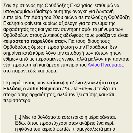
Σαν Χριστιανός της Ορθόδοξης Εκκλησίας, επιθυμώ να
υπογραμμίσω ιδιαίτερα αυτή την ανάγκη για ζωντανή
εμπειρία. Στη Δύση του 20ου αιώνα σε πολλούς η Ορθόδοξη
Εκκλησία φαίνεται κυρίως αξιόλογη για το πνεύμα της
αρχαιότητάς της και για τον συντηρητισμό· το μήνυμα των
Ορθοδόξων στους Δυτικούς αδελφούς τους μοιάζει να είναι:
«
είμαστε το παρελθόν σας
». Για τους ίδιους τους
Ορθοδόξους όμως η προσήλωση στην Παράδοση δεν
σημαίνει κατά κύριο λόγο την αποδοχή των τύπων ή των
εθίμων από τις περασμένες γενιές, αλλά μάλλον την πάντοτε
νέα, προσωπική και άμεση εμπειρία του
Αγίου Πνεύματος
στο παρόν, εδώ και τώρα.
Περιγράφοντας μιαν
επίσκεψη σ' ένα ξωκκλήσι στην
Ελλάδα
, ο
John Betjeman
(Τζον Μπέτσεμαν)
τονίζει το
στοιχείο της αρχαιότητος, αλλά τονίζει επίσης και κάτι
περισσότερο:
[...] Μες το θολόχτιστο εσωτερικό η μέρα χάνεται.
Εδώ, όπου προσεύχεσαι όταν ανάβεις ένα κερί,
η φλόγα του κεριού φωτίζει τ' αμυγδαλωτά μάτια