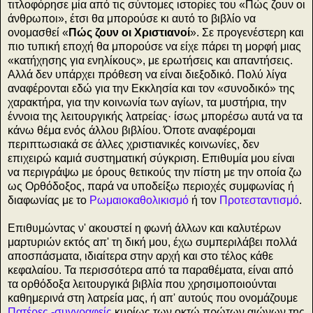
τιτλοφόρησε μία από τις σύντομες ιστορίες του «Πώς ζουν οι
άνθρωποι», έτσι θα μπορούσε κι αυτό το βιβλίο να
ονομασθεί «
Πώς ζουν οι Χριστιανοί
». Σε προγενέστερη και
πιο τυπική εποχή θα μπορούσε να είχε πάρει τη μορφή μιας
«κατήχησης για ενηλίκους», με ερωτήσεις και απαντήσεις.
Αλλά δεν υπάρχει πρόθεση να είναι διεξοδικό. Πολύ λίγα
αναφέρονται εδώ για την Εκκλησία και τον «συνοδικό» της
χαρακτήρα, για την κοινωνία των αγίων, τα μυστήρια, την
έννοια της λειτουργικής λατρείας· ίσως μπορέσω αυτά να τα
κάνω θέμα ενός άλλου βιβλίου. Όποτε αναφέρομαι
περιπτωσιακά σε άλλες χριστιανικές κοινωνίες, δεν
επιχειρώ καμιά συστηματική σύγκριση. Επιθυμία μου είναι
να περιγράψω με όρους θετικούς την πίστη με την οποία ζω
ως Ορθόδοξος, παρά να υποδείξω περιοχές συμφωνίας ή
διαφωνίας με το
Ρωμαιοκαθολικισμό
ή τον
Προτεσταντισμό
.
Επιθυμώντας ν' ακουστεί η φωνή άλλων και καλυτέρων
μαρτυριών εκτός απ' τη δική μου, έχω συμπεριλάβει πολλά
αποσπάσματα, ιδιαίτερα στην αρχή και στο τέλος κάθε
κεφαλαίου. Τα περισσότερα από τα παραθέματα, είναι από
τα ορθόδοξα λειτουργικά βιβλία που χρησιμοποιούνται
καθημερινά στη λατρεία μας, ή απ' αυτούς που ονομάζουμε
Πατέρες -συγγραφείς
κυρίως των οκτώ πρώτων αιώνων της