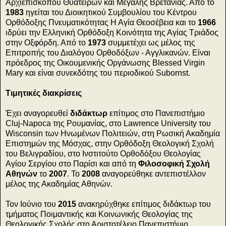
Αρχιεπισκόπου Θυατείρων και Μεγάλης Βρετανίας. Από το
1983
ηγείται του Διοικητικού Συμβουλίου του Κέντρου
Ορθόδοξης Πνευματικότητας Η Αγία Θεοσέβεια και το
1966
ιδρύει την Ελληνική Ορθόδοξη Κοινότητα της Αγίας Τριάδος
στην Οξφόρδη. Από το
1973
συμμετέχει ως μέλος της
Επιτροπής του Διαλόγου Ορθοδόξων - Αγγλικανών. Είναι
πρόεδρος της Οικουμενικής Οργάνωσης Blessed Virgin
Mary και είναι συνεκδότης του περιοδικού Subornst.
Τιμητικές διακρίσεις
Έχει αναγορευθεί
διδάκτωρ
επίτιμος στο Πανεπιστήμιο
Cluj-Napoca της Ρουμανίας, στο Lawrence University του
Wisconsin των Ηνωμένων Πολιτειών, στη Ρωσική Ακαδημία
Επιστημών της Μόσχας, στην Ορθόδοξη Θεολογική Σχολή
του Βελιγραδίου, στο Ινστιτούτο Ορθοδόξου Θεολογίας
Αγίου Σεργίου στο Παρίσι και από τη
Φιλοσοφική Σχολή
Αθηνών
το
2007
. To
2008
αναγορεύθηκε αντεπιστέλλον
μέλος της Ακαδημίας Αθηνών.
Τον Ιούνιο του
2015
ανακηρύχθηκε επίτιμος διδάκτωρ του
τμήματος Ποιμαντικής και Κοινωνικής Θεολογίας της
Θεολογικής Σχολής στο Αριστοτέλειο Πανεπιστήμιο