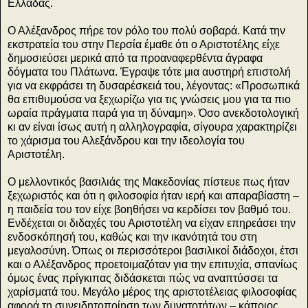
Ελλάδας.
Ο Αλέξανδρος πήρε τον ρόλο του πολύ σοβαρά. Κατά την
εκστρατεία του στην Περσία έμαθε ότι ο Αριστοτέλης είχε
δημοσιεύσει μερικά από τα προαναφερθέντα άγραφα
δόγματα του Πλάτωνα. Έγραψε τότε μια αυστηρή επιστολή
για να εκφράσει τη δυσαρέσκειά του, λέγοντας: «Προσωπικά
θα επιθυμούσα να ξεχωρίζω για τις γνώσεις μου για τα πιο
ωραία πράγματα παρά για τη δύναμη». Όσο ανεκδοτολογική
κι αν είναι ίσως αυτή η αλληλογραφία, σίγουρα χαρακτηρίζει
το χάρισμα του Αλεξάνδρου και την ιδεολογία του
Αριστοτέλη.
Ο μελλοντικός βασιλιάς της Μακεδονίας πίστευε πως ήταν
ξεχωριστός και ότι η φιλοσοφία ήταν ιερή και απαραβίαστη –
η παιδεία του τον είχε βοηθήσει να κερδίσει τον βαθμό του.
Ενδέχεται οι διδαχές του Αριστοτέλη να είχαν επηρεάσει την
ενδοσκόπησή του, καθώς και την ικανότητά του στη
μεγαλοσύνη. Όπως οι περισσότεροι βασιλικοί διάδοχοι, έτσι
και ο Αλέξανδρος προετοιμαζόταν για την επιτυχία, σπανίως
όμως ένας πρίγκιπας διδάσκεται πώς να αναπτύσσει τα
χαρίσματά του. Μεγάλο μέρος της αριστοτέλειας φιλοσοφίας
αφορά τη συνειδητοποίηση των δυνατοτήτων – κάποιος