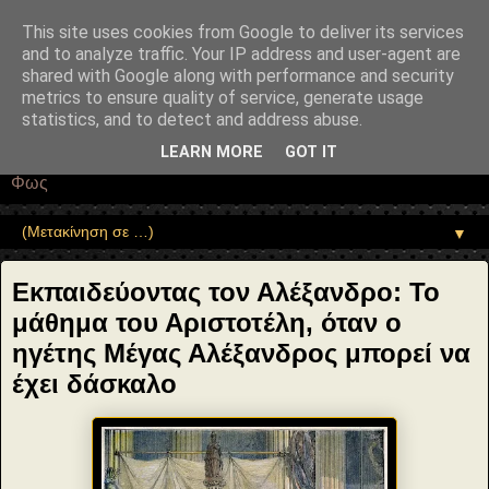
"copyrightHolder": { "@type": "Person", "name": "Sophia Drekou" },
"potentialAction": { "@type": "ReadAction", "target":
This site uses cookies from Google to deliver its services
"https://www.sophia-ntrekou.gr/2021/08/Aristotle-Alexander-of-
and to analyze traffic. Your IP address and user-agent are
Macedon.html" } }
shared with Google along with performance and security
Αέναη επΑνάσταση
metrics to ensure quality of service, generate usage
statistics, and to detect and address abuse.
• Επιστήμη • Ψυχολογία • Λογοτεχνία • Τέχνες • Θεολογία •
LEARN MORE
GOT IT
Φιλοσοφία • Στοχασμοί... για τη μνήμη, τον άνθρωπο και το
Φως
▼
Εκπαιδεύοντας τον Αλέξανδρο: Το
μάθημα του Αριστοτέλη, όταν ο
ηγέτης Μέγας Αλέξανδρος μπορεί να
έχει δάσκαλο