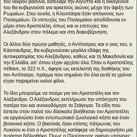
του νεκρού βασιλιά, κατέλαβε την Αίγυπτο και η οικογένειά
του θα κυβερνούσε για αρκετούς αιώνες μέχρι την άφιξη των
Ρωμαίων. Στην ουσία, η Κλεοπάτρα ήταν απόγονος των
Πτολεμαίων. Οι επιτυχίες του Πτολεμαίου αποδίδονται εν
μέρει στον Αριστοτέλη, όπως και οι επιτυχίες του
Αλεξάνδρου στον πόλεμο και στη διακυβέρνηση.
Οι άλλοι δύο πρώην μαθητές, ο Αντίπατρος και ο γιος του, ο
Κάσσανδρος, θα κυβερνούσαν μεγάλα εδάφη της
αυτοκρατορίας του Αλεξάνδρου, καθώς και τη Μακεδονία και
την Ελλάδα, απ’ όπου είχαν αρχίσει όλα. Όταν ο Αριστοτέλης
πέθανε, το 322 π.Χ., άφησε ως εκτελεστή της διαθήκης του
τον Αντίπατρο, πράγμα που σημαίνει ότι όλα αυτά τα χρόνια
είχαν παραμείνει καλοί φίλοι.
Το ίδιο μπορούμε να πούμε για τον Αριστοτέλη και τον
Αλέξανδρο. Ο Αλέξανδρος εκπλήρωσε την υπόσχεση του
πατέρα του και ανοικοδόμησε τα Στάγειρα. Τα είδη που
έστειλε στον παλιό του δάσκαλο βοήθησαν τον Αριστοτέλη
να οργανώσει έναν εντυπωσιακό ζωολογικό κήπο και έναν
βοτανικό κήπο. Ο βασιλιάς ήταν επίσης πάτρωνας του
Λυκείου κι έτσι ο Αριστοτέλης κατάφερε να δημιουργήσει μια
τεράστια βιβλιοθήκη. Όμως ο Πλούταρχος αφήνει υπόνοιες