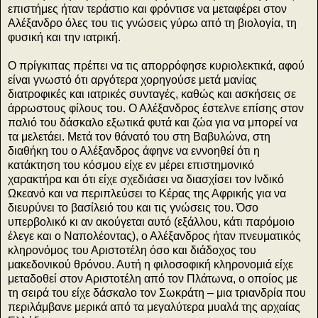
επιστήμες ήταν τεράστιο και φρόντισε να μεταφέρει στον
Αλέξανδρο όλες του τις γνώσεις γύρω από τη βιολογία, τη
φυσική και την ιατρική.
Ο πρίγκιπας πρέπει να τις απορρόφησε κυριολεκτικά, αφού
είναι γνωστό ότι αργότερα χορηγούσε μετά μανίας
διατροφικές και ιατρικές συνταγές, καθώς και ασκήσεις σε
άρρωστους φίλους του. Ο Αλέξανδρος έστελνε επίσης στον
παλιό του δάσκαλο εξωτικά φυτά και ζώα για να μπορεί να
τα μελετάει. Μετά τον θάνατό του στη Βαβυλώνα, στη
διαθήκη του ο Αλέξανδρος άφηνε να εννοηθεί ότι η
κατάκτηση του κόσμου είχε εν μέρει επιστημονικό
χαρακτήρα και ότι είχε σχεδιάσει να διασχίσει τον Ινδικό
Ωκεανό και να περιπλεύσει το Κέρας της Αφρικής για να
διευρύνει το βασίλειό του και τις γνώσεις του. Όσο
υπερβολικό κι αν ακούγεται αυτό (εξάλλου, κάτι παρόμοιο
έλεγε και ο Ναπολέοντας), ο Αλέξανδρος ήταν πνευματικός
κληρονόμος του Αριστοτέλη όσο και διάδοχος του
μακεδονικού θρόνου. Αυτή η φιλοσοφική κληρονομιά είχε
μεταδοθεί στον Αριστοτέλη από τον Πλάτωνα, ο οποίος με
τη σειρά του είχε δάσκαλο τον Σωκράτη – μια τριανδρία που
περιλάμβανε μερικά από τα μεγαλύτερα μυαλά της αρχαίας