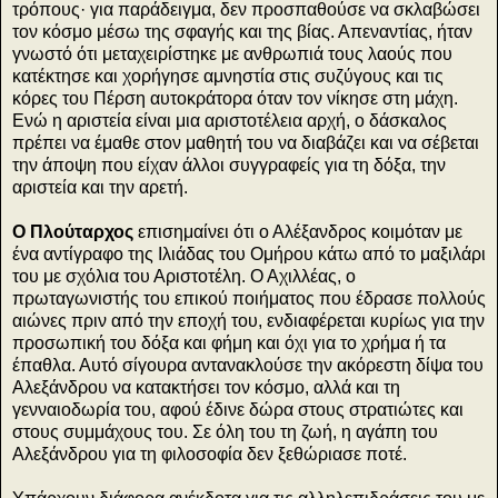
τρόπους· για παράδειγμα, δεν προσπαθούσε να σκλαβώσει
τον κόσμο μέσω της σφαγής και της βίας. Απεναντίας, ήταν
γνωστό ότι μεταχειρίστηκε με ανθρωπιά τους λαούς που
κατέκτησε και χορήγησε αμνηστία στις συζύγους και τις
κόρες του Πέρση αυτοκράτορα όταν τον νίκησε στη μάχη.
Ενώ η αριστεία είναι μια αριστοτέλεια αρχή, ο δάσκαλος
πρέπει να έμαθε στον μαθητή του να διαβάζει και να σέβεται
την άποψη που είχαν άλλοι συγγραφείς για τη δόξα, την
αριστεία και την αρετή.
Ο Πλούταρχος
επισημαίνει ότι ο Αλέξανδρος κοιμόταν με
ένα αντίγραφο της Ιλιάδας του Ομήρου κάτω από το μαξιλάρι
του με σχόλια του Αριστοτέλη. Ο Αχιλλέας, ο
πρωταγωνιστής του επικού ποιήματος που έδρασε πολλούς
αιώνες πριν από την εποχή του, ενδιαφέρεται κυρίως για την
προσωπική του δόξα και φήμη και όχι για το χρήμα ή τα
έπαθλα. Αυτό σίγουρα αντανακλούσε την ακόρεστη δίψα του
Αλεξάνδρου να κατακτήσει τον κόσμο, αλλά και τη
γενναιοδωρία του, αφού έδινε δώρα στους στρατιώτες και
στους συμμάχους του. Σε όλη του τη ζωή, η αγάπη του
Αλεξάνδρου για τη φιλοσοφία δεν ξεθώριασε ποτέ.