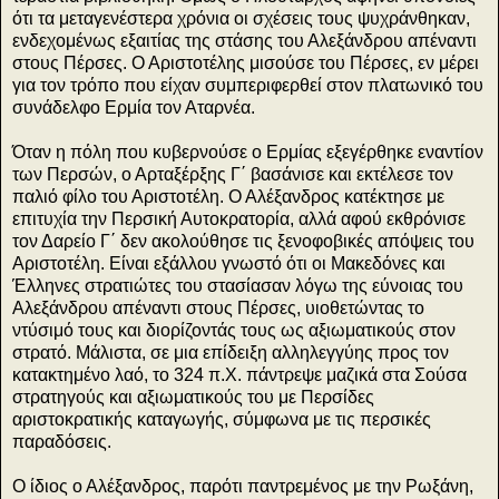
ότι τα μεταγενέστερα χρόνια οι σχέσεις τους ψυχράνθηκαν,
ενδεχομένως εξαιτίας της στάσης του Αλεξάνδρου απέναντι
στους Πέρσες. Ο Αριστοτέλης μισούσε του Πέρσες, εν μέρει
για τον τρόπο που είχαν συμπεριφερθεί στον πλατωνικό του
συνάδελφο Ερμία τον Αταρνέα.
Όταν η πόλη που κυβερνούσε ο Ερμίας εξεγέρθηκε εναντίον
των Περσών, ο Αρταξέρξης Γ΄ βασάνισε και εκτέλεσε τον
παλιό φίλο του Αριστοτέλη. Ο Αλέξανδρος κατέκτησε με
επιτυχία την Περσική Αυτοκρατορία, αλλά αφού εκθρόνισε
τον Δαρείο Γ΄ δεν ακολούθησε τις ξενοφοβικές απόψεις του
Αριστοτέλη. Είναι εξάλλου γνωστό ότι οι Μακεδόνες και
Έλληνες στρατιώτες του στασίασαν λόγω της εύνοιας του
Αλεξάνδρου απέναντι στους Πέρσες, υιοθετώντας το
ντύσιμό τους και διορίζοντάς τους ως αξιωματικούς στον
στρατό. Μάλιστα, σε μια επίδειξη αλληλεγγύης προς τον
κατακτημένο λαό, το 324 π.Χ. πάντρεψε μαζικά στα Σούσα
στρατηγούς και αξιωματικούς του με Περσίδες
αριστοκρατικής καταγωγής, σύμφωνα με τις περσικές
παραδόσεις.
Ο ίδιος ο Αλέξανδρος, παρότι παντρεμένος με την Ρωξάνη,