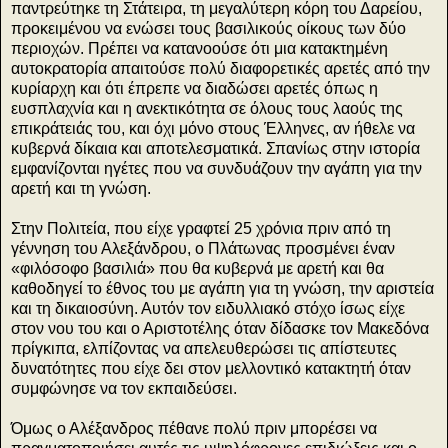
παντρεύτηκε τη Στάτειρα, τη μεγαλύτερη κόρη του Δαρείου,
προκειμένου να ενώσει τους βασιλικούς οίκους των δύο
περιοχών. Πρέπει να κατανοούσε ότι μια κατακτημένη
αυτοκρατορία απαιτούσε πολύ διαφορετικές αρετές από την
κυρίαρχη και ότι έπρεπε να διαδώσει αρετές όπως η
ευσπλαχνία και η ανεκτικότητα σε όλους τους λαούς της
επικράτειάς του, και όχι μόνο στους Έλληνες, αν ήθελε να
κυβερνά δίκαια και αποτελεσματικά. Σπανίως στην ιστορία
εμφανίζονται ηγέτες που να συνδυάζουν την αγάπη για την
αρετή και τη γνώση.
Στην Πολιτεία, που είχε γραφτεί 25 χρόνια πριν από τη
γέννηση του Αλεξάνδρου, ο Πλάτωνας προσμένει έναν
«φιλόσοφο βασιλιά» που θα κυβερνά με αρετή και θα
καθοδηγεί το έθνος του με αγάπη για τη γνώση, την αριστεία
και τη δικαιοσύνη. Αυτόν τον ειδυλλιακό στόχο ίσως είχε
στον νου του και ο Αριστοτέλης όταν δίδασκε τον Μακεδόνα
πρίγκιπα, ελπίζοντας να απελευθερώσει τις απίστευτες
δυνατότητες που είχε δει στον μελλοντικό κατακτητή όταν
συμφώνησε να τον εκπαιδεύσει.
Όμως ο Αλέξανδρος πέθανε πολύ πριν μπορέσει να