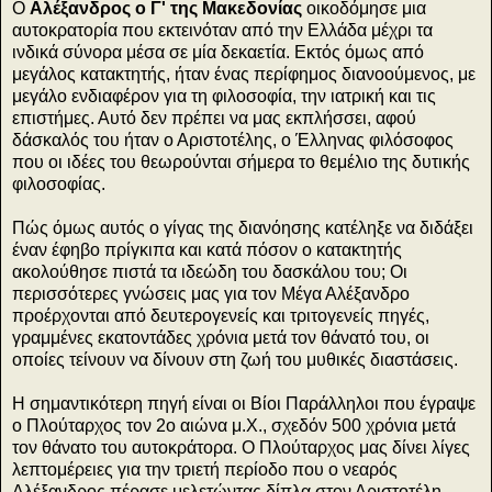
Ο
Αλέξανδρος ο Γ' της Μακεδονίας
οικοδόμησε μια
αυτοκρατορία που εκτεινόταν από την Ελλάδα μέχρι τα
ινδικά σύνορα μέσα σε μία δεκαετία. Εκτός όμως από
μεγάλος κατακτητής, ήταν ένας περίφημος διανοούμενος, με
μεγάλο ενδιαφέρον για τη φιλοσοφία, την ιατρική και τις
επιστήμες. Αυτό δεν πρέπει να μας εκπλήσσει, αφού
δάσκαλός του ήταν ο Αριστοτέλης, ο Έλληνας φιλόσοφος
που οι ιδέες του θεωρούνται σήμερα το θεμέλιο της δυτικής
φιλοσοφίας.
Πώς όμως αυτός ο γίγας της διανόησης κατέληξε να διδάξει
έναν έφηβο πρίγκιπα και κατά πόσον ο κατακτητής
ακολούθησε πιστά τα ιδεώδη του δασκάλου του; Οι
περισσότερες γνώσεις μας για τον Μέγα Αλέξανδρο
προέρχονται από δευτερογενείς και τριτογενείς πηγές,
γραμμένες εκατοντάδες χρόνια μετά τον θάνατό του, οι
οποίες τείνουν να δίνουν στη ζωή του μυθικές διαστάσεις.
Η σημαντικότερη πηγή είναι οι Βίοι Παράλληλοι που έγραψε
ο Πλούταρχος τον 2ο αιώνα μ.Χ., σχεδόν 500 χρόνια μετά
τον θάνατο του αυτοκράτορα. Ο Πλούταρχος μας δίνει λίγες
λεπτομέρειες για την τριετή περίοδο που ο νεαρός
Αλέξανδρος πέρασε μελετώντας δίπλα στον Αριστοτέλη,