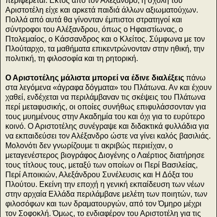
περιφέρεται. Εκτός από τον Αλέξανδρο, η σχολή του
Αριστοτέλη είχε και αρκετά παιδιά άλλων αξιωματούχων.
Πολλά από αυτά θα γίνονταν έμπιστοι στρατηγοί και
σύντροφοι του Αλέξανδρου, όπως ο Ηφαιστίωνας, ο
Πτολεμαίος, ο Κάσσανδρος και ο Κλείτος. Σύμφωνα με τον
Πλούταρχο, τα μαθήματα επικεντρώνονταν στην ηθική, την
πολιτική, τη φιλοσοφία και τη ρητορική.
Ο Αριστοτέλης μάλιστα μπορεί να έδινε διαλέξεις
πάνω
στα λεγόμενα «άγραφα δόγματα» του Πλάτωνα. Αν και έχουν
χαθεί, ενδέχεται να περιλάμβαναν τις σκέψεις του Πλάτωνα
περί μεταφυσικής, οι οποίες συνήθως επιφυλάσσονταν για
τους μυημένους στην Ακαδημία του και όχι για το ευρύτερο
κοινό. Ο Αριστοτέλης συνέγραψε και διδακτικά φυλλάδια για
να εκπαιδεύσει τον Αλέξανδρο ώστε να γίνει καλός βασιλιάς.
Μολονότι δεν γνωρίζουμε τι ακριβώς περιείχαν, ο
μεταγενέστερος βιογράφος Διογένης ο Λαέρτιος διατήρησε
τους τίτλους τους, μεταξύ των οποίων οι Περί Βασιλείας,
Περί Αποικιών, Αλεξάνδρου Συνέλευσις και Η Δόξα του
Πλούτου. Εκείνη την εποχή η γενική εκπαίδευση των νέων
στην αρχαία Ελλάδα περιλάμβανε μελέτη των ποιητών, των
φιλοσόφων και των δραματουργών, από τον Όμηρο μέχρι
τον Σοφοκλή. Όμως, το ενδιαφέρον του Αριστοτέλη για τις