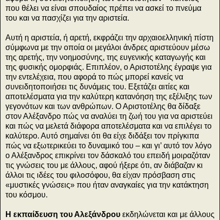
που θέλει να είναι σπουδαίος πρέπει να ασκεί το πνεύμα
του και να πασχίζει για την αριστεία.
Αυτή η αριστεία, ή αρετή, εκφράζει την αρχαιοελληνική πίστη
σύμφωνα με την οποία οι μεγάλοι άνδρες αριστεύουν μέσω
της αρετής, την νοημοσύνης, της ευγενικής καταγωγής και
της φυσικής ομορφιάς. Επιπλέον, ο Αριστοτέλης έγραψε για
την εντελέχεια, που αφορά το πώς μπορεί κανείς να
συνειδητοποιήσει τις δυνάμεις του. Εξετάζει αιτίες και
αποτελέσματα για την καλύτερη κατανόηση της εξέλιξης των
γεγονότων και των ανθρώπων. Ο Αριστοτέλης θα δίδαξε
στον Αλέξανδρο πώς να αναλύει τη ζωή του για να αριστεύει
και πώς να μελετά διάφορα αποτελέσματα και να επιλέγει το
καλύτερο. Αυτό σημαίνει ότι θα είχε διδάξει τον πρίγκιπα
πώς να εξωτερικεύει το δυναμικό του – και γι’ αυτό τον λόγο
ο Αλέξανδρος επικρίνει τον δάσκαλό του επειδή μοιραζόταν
τις γνώσεις του με άλλους, αφού ήξερε ότι, αν διάβαζαν κι
άλλοι τις ιδέες του φιλοσόφου, θα είχαν πρόσβαση στις
«μυστικές γνώσεις» που ήταν αναγκαίες για την κατάκτηση
του κόσμου.
Η εκπαίδευση του Αλεξάνδρου
εκδηλώνεται και με άλλους