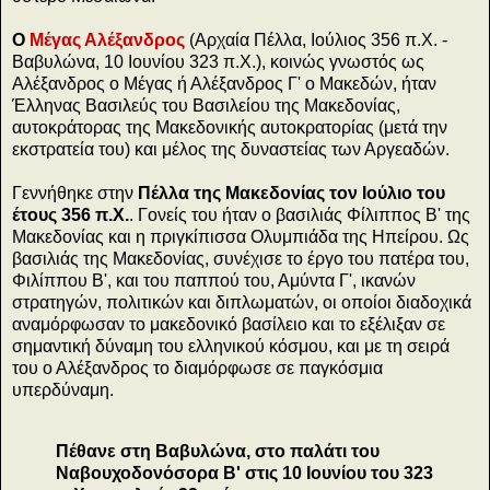
Ο
Μέγας Αλέξανδρος
(Αρχαία Πέλλα, Ιούλιος 356 π.Χ. -
Βαβυλώνα, 10 Ιουνίου 323 π.Χ.), κοινώς γνωστός ως
Αλέξανδρος ο Μέγας ή Αλέξανδρος Γ' ο Μακεδών, ήταν
Έλληνας Βασιλεύς του Βασιλείου της Μακεδονίας,
αυτοκράτορας της Μακεδονικής αυτοκρατορίας (μετά την
εκστρατεία του) και μέλος της δυναστείας των Αργεαδών.
Γεννήθηκε στην
Πέλλα της Μακεδονίας τον Ιούλιο του
έτους 356 π.Χ.
. Γονείς του ήταν ο βασιλιάς Φίλιππος Β' της
Μακεδονίας και η πριγκίπισσα Ολυμπιάδα της Ηπείρου. Ως
βασιλιάς της Μακεδονίας, συνέχισε το έργο του πατέρα του,
Φιλίππου Β', και του παππού του, Αμύντα Γ', ικανών
στρατηγών, πολιτικών και διπλωματών, οι οποίοι διαδοχικά
αναμόρφωσαν το μακεδονικό βασίλειο και το εξέλιξαν σε
σημαντική δύναμη του ελληνικού κόσμου, και με τη σειρά
του ο Αλέξανδρος το διαμόρφωσε σε παγκόσμια
υπερδύναμη.
Πέθανε στη Βαβυλώνα, στο παλάτι του
Ναβουχοδονόσορα Β' στις 10 Ιουνίου του 323