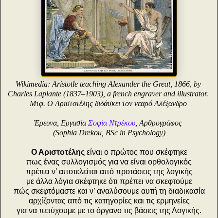
Wikimedia: Aristotle teaching Alexander the Great, 1866, by
Charles Laplante (1837–1903), a french engraver and illustrator.
Μτφ. Ο Αριστοτέλης διδάσκει τον νεαρό Αλέξανδρο
Έρευνα, Εργασία
Σοφία Ντρέκου
, Αρθρογράφος
(Sophia Drekou, BSc in Psychology)
Ο Αριστοτέλης
είναι ο πρώτος που σκέφτηκε
πως ένας συλλογισμός για να είναι ορθολογικός
πρέπει ν’ αποτελείται από προτάσεις της λογικής
με άλλα λόγια σκέφτηκε ότι πρέπει να σκεφτούμε
πώς σκεφτόμαστε και ν’ αναλύσουμε αυτή τη διαδικασία
αρχίζοντας από τις κατηγορίες και τις ερμηνείες
για να πετύχουμε με το όργανο τις βάσεις της Λογικής.