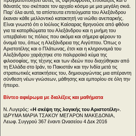
πραγματοποιήσει αυτές τις υψηλόφρονες επιδιώξεις και ο
θάνατός του σκέπασε τον αρχαίο κόσμο με μια μεγάλη σκιά.
Παρ’ όλα αυτά, τα απίστευτα επιτεύγματα του Αλεξάνδρου
έκαναν κάθε μελλοντικό κατακτητή να νιώθει ανεπαρκής.
Είναι γνωστό ότι ο Ιούλιος Καίσαρας θρηνούσε από φθόνο
για τα κατορθώματα του Αλεξάνδρου και η μνήμη του
υπερβαίνει τις πόλεις που ακόμα και σήμερα φέρουν το
όνομά του, όπως η Αλεξάνδρεια της Αιγύπτου. Όπως ο
Αριστοτέλης και ο Πλάτωνας, έτσι και η κληρονομιά του
Αλεξάνδρου χαράχτηκε στο παλιρροϊκό κύμα της
φιλοσοφίας, της τέχνης και των ιδεών που διαχύθηκαν από
τη Ελλάδα στο Ιράν, το Πακιστάν και την Ινδία μετά τις
στρατιωτικές κατακτήσεις του, δημιουργώντας μια απέραντη
σύνθεση νέων γνώσεων, μάθησης και εμπορίου σε όλη την
ήπειρο.
Βίντεο αφιέρωμα με διαλέξεις και μαθήματα
Ν. Λυγερός: «
Η σκέψη της λογικής του Αριστοτέλη
».
ΙΔΡΥΜΑ ΜΑΡΙΑ ΤΣΑΚΟΥ ΜΕΓΑΡΟΝ ΜΑΚΕΔΟΝΙΑ,
Λεωφ. Συγγρού 367 έναντι Ωνασείου 4 Δεκ 2016