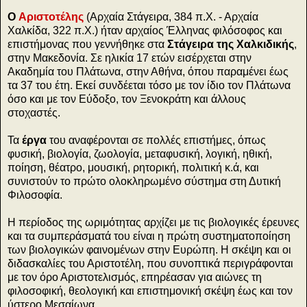
Ο
Αριστοτέλης
(Αρχαία Στάγειρα, 384 π.Χ. - Αρχαία
Χαλκίδα, 322 π.Χ.) ήταν αρχαίος Έλληνας φιλόσοφος και
επιστήμονας που γεννήθηκε στα
Στάγειρα της Χαλκιδικής
,
στην Μακεδονία. Σε ηλικία 17 ετών εισέρχεται στην
Ακαδημία του Πλάτωνα, στην Αθήνα, όπου παραμένει έως
τα 37 του έτη. Εκεί συνδέεται τόσο με τον ίδιο τον Πλάτωνα
όσο και με τον Εύδοξο, τον Ξενοκράτη και άλλους
στοχαστές.
Τα
έργα
του αναφέρονται σε πολλές επιστήμες, όπως
φυσική, βιολογία, ζωολογία, μεταφυσική, λογική, ηθική,
ποίηση, θέατρο, μουσική, ρητορική, πολιτική κ.ά, και
συνιστούν το πρώτο ολοκληρωμένο σύστημα στη Δυτική
Φιλοσοφία.
Η περίοδος της ωριμότητας αρχίζει με τις βιολογικές έρευνες
και τα συμπεράσματά του είναι η πρώτη συστηματοποίηση
των βιολογικών φαινομένων στην Ευρώπη. Η σκέψη και οι
διδασκαλίες του Αριστοτέλη, που συνοπτικά περιγράφονται
με τον όρο Αριστοτελισμός, επηρέασαν για αιώνες τη
φιλοσοφική, θεολογική και επιστημονική σκέψη έως και τον
ύστερο Μεσαίωνα.