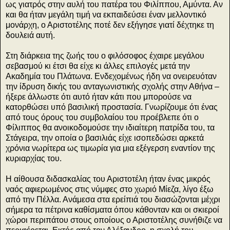
ως γιατρός στην αυλή του πατέρα του Φιλίππου, Αμύντα. Αν
και θα ήταν μεγάλη τιμή να εκπαιδεύσει έναν μελλοντικό
μονάρχη, ο Αριστοτέλης ποτέ δεν εξήγησε γιατί δέχτηκε τη
δουλειά αυτή.
Στη διάρκεια της ζωής του ο φιλόσοφος έχαιρε μεγάλου
σεβασμού κι έτσι θα είχε κι άλλες επιλογές μετά την
Ακαδημία του Πλάτωνα. Ενδεχομένως ήδη να ονειρευόταν
την ίδρυση δικής του ανταγωνιστικής σχολής στην Αθήνα –
ήξερε άλλωστε ότι αυτό ήταν κάτι που μπορούσε να
κατορθώσει υπό βασιλική προστασία. Γνωρίζουμε ότι ένας
από τους όρους του συμβολαίου του προέβλεπε ότι ο
Φίλιππος θα ανοικοδομούσε την ιδιαίτερη πατρίδα του, τα
Στάγειρα, την οποία ο βασιλιάς είχε ισοπεδώσει αρκετά
χρόνια νωρίτερα ως τιμωρία για μια εξέγερση εναντίον της
κυριαρχίας του.
Η αίθουσα διδασκαλίας του Αριστοτέλη ήταν ένας μικρός
ναός αφιερωμένος στις νύμφες στο χωριό Μίεζα, λίγο έξω
από την Πέλλα. Ανάμεσα στα ερείπιά του διασώζονται μέχρι
σήμερα τα πέτρινα καθίσματα όπου κάθονταν και οι σκιεροί
χώροι περιπάτου στους οποίους ο Αριστοτέλης συνήθιζε να