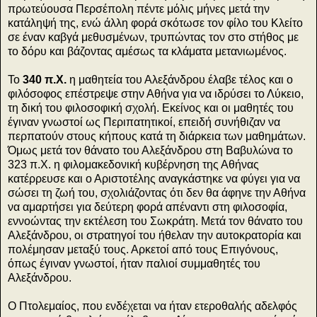
πρωτεύουσα Περσέπολη πέντε μόλις μήνες μετά την
κατάληψή της, ενώ άλλη φορά σκότωσε τον φίλο του Κλείτο
σε έναν καβγά μεθυσμένων, τρυπώντας τον στο στήθος με
το δόρυ και βάζοντας αμέσως τα κλάματα μετανιωμένος.
Το
340 π.Χ.
η μαθητεία του Αλεξάνδρου έλαβε τέλος και ο
φιλόσοφος επέστρεψε στην Αθήνα για να ιδρύσει το Λύκειο,
τη δική του φιλοσοφική σχολή. Εκείνος και οι μαθητές του
έγιναν γνωστοί ως Περιπατητικοί, επειδή συνήθιζαν να
περπατούν στους κήπους κατά τη διάρκεια των μαθημάτων.
Όμως μετά τον θάνατο του Αλεξάνδρου στη Βαβυλώνα το
323 π.Χ. η φιλομακεδονική κυβέρνηση της Αθήνας
κατέρρευσε και ο Αριστοτέλης αναγκάστηκε να φύγει για να
σώσει τη ζωή του, σχολιάζοντας ότι δεν θα άφηνε την Αθήνα
να αμαρτήσει για δεύτερη φορά απέναντι στη φιλοσοφία,
εννοώντας την εκτέλεση του Σωκράτη. Μετά τον θάνατο του
Αλεξάνδρου, οι στρατηγοί του ήθελαν την αυτοκρατορία και
πολέμησαν μεταξύ τους. Αρκετοί από τους Επιγόνους,
όπως έγιναν γνωστοί, ήταν παλιοί συμμαθητές του
Αλεξάνδρου.
Ο Πτολεμαίος, που ενδέχεται να ήταν ετεροθαλής αδελφός