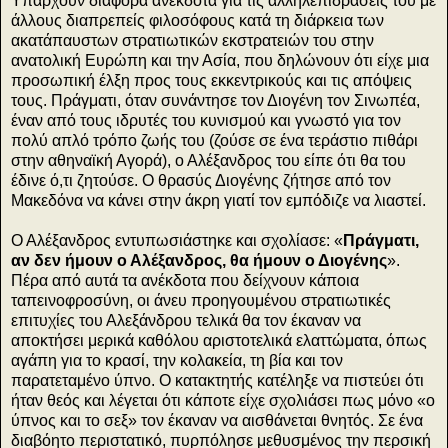
Υπάρχουν διάφορα ανέκδοτα για τις αλληλεπιδράσεις του με
άλλους διαπρεπείς φιλοσόφους κατά τη διάρκεια των
ακατάπαυστων στρατιωτικών εκστρατειών του στην
ανατολική Ευρώπη και την Ασία, που δηλώνουν ότι είχε μια
προσωπική έλξη προς τους εκκεντρικούς και τις απόψεις
τους. Πράγματι, όταν συνάντησε τον Διογένη τον Σινωπέα,
έναν από τους ιδρυτές του κυνισμού και γνωστό για τον
πολύ απλό τρόπο ζωής του (ζούσε σε ένα τεράστιο πιθάρι
στην αθηναϊκή Αγορά), ο Αλέξανδρος του είπε ότι θα του
έδινε ό,τι ζητούσε. Ο θρασύς Διογένης ζήτησε από τον
Μακεδόνα να κάνει στην άκρη γιατί τον εμπόδιζε να λιαστεί.
Ο Αλέξανδρος εντυπωσιάστηκε και σχολίασε: «
Πράγματι,
αν δεν ήμουν ο Αλέξανδρος, θα ήμουν ο Διογένης
».
Πέρα από αυτά τα ανέκδοτα που δείχνουν κάποια
ταπεινοφροσύνη, οι άνευ προηγουμένου στρατιωτικές
επιτυχίες του Αλεξάνδρου τελικά θα τον έκαναν να
αποκτήσει μερικά καθόλου αριστοτελικά ελαττώματα, όπως
αγάπη για το κρασί, την κολακεία, τη βία και τον
παρατεταμένο ύπνο. Ο κατακτητής κατέληξε να πιστεύει ότι
ήταν θεός και λέγεται ότι κάποτε είχε σχολιάσει πως μόνο «ο
ύπνος και το σεξ» τον έκαναν να αισθάνεται θνητός. Σε ένα
διαβόητο περιστατικό, πυρπόλησε μεθυσμένος την περσική