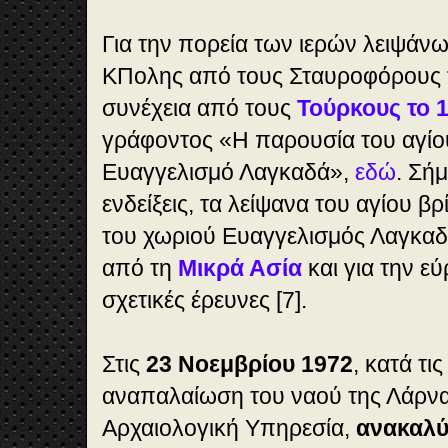
Για την πορεία των ιερών λειψάν
ΚΠολης από τους Σταυροφόρους τ
συνέχεια από τους
Τούρκους το 
γράφοντος «Η παρουσία του αγίο
Ευαγγελισμό Λαγκαδά»,
εδώ
. Σή
ενδείξεις, τα λείψανα του αγίου β
του χωριού Ευαγγελισμός Λαγκα
από τη
Μικρά Ασία
και για την εύ
σχετικές έρευνες [7].
Στις
23 Νοεμβρίου 1972
, κατά τι
αναπαλαίωση του ναού της Λάρν
Αρχαιολογική Υπηρεσία,
ανακαλύ