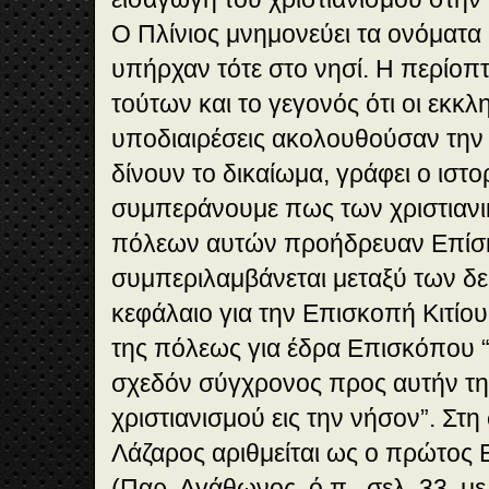
Ο Πλίνιος μνημονεύει τα ονόματα
υπήρχαν τότε στο νησί. Η περίο
τούτων και το γε­γονός ότι οι εκκλ
υποδιαιρέσεις ακολουθούσαν την 
δίνουν το δικαίωμα, γράφει ο ιστο
συμπεράνουμε πως των χριστιανι
πόλεων αυτών προήδρευαν Επίσκο
συμπεριλαμβάνεται μεταξύ των δε
κεφάλαιο για την Επισκοπή Κιτίου
της πόλεως για έδρα Επισκόπου 
σχεδόν σύγχρονος προς αυτήν τη
χριστιανισμού εις την νήσον”. Στη
Λάζαρος αριθμείται ως ο πρώτος 
(Παρ. Αγάθωνος, ό.π., σελ. 33, 