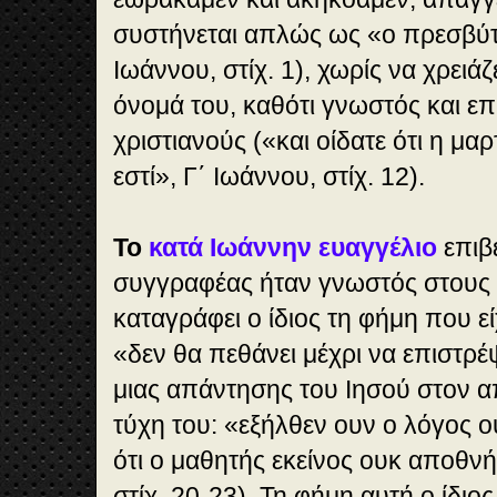
συστήνεται απλώς ως «ο πρεσβύτε
Ιωάννου, στίχ. 1), χωρίς να χρειάζ
όνομά του, καθότι γνωστός και ε
χριστιανούς («και οίδατε ότι η μ
εστί», Γ΄ Ιωάννου, στίχ. 12).
Το
κατά Ιωάννην ευαγγέλιο
επιβε
συγγραφέας ήταν γνωστός στους 
καταγράφει ο ίδιος τη φήμη που εί
«δεν θα πεθάνει μέχρι να επιστρέ
μιας απάντησης του Ιησού στον α
τύχη του: «εξήλθεν ουν ο λόγος ο
ότι ο μαθητής εκείνος ουκ αποθνήσ
στίχ. 20-23). Τη φήμη αυτή ο ίδιο