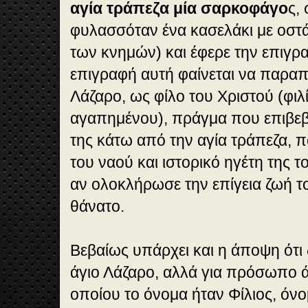
αγία τράπεζα μία σαρκοφάγο
ς,
φυλασσόταν ένα κασελάκι με οστά
των κνημών) και έφερε την επιγρ
επιγραφή αυτή φαίνεται να παραπ
Λάζαρο, ως φίλο του Χριστού (φιλί
αγαπημένου), πράγμα που επιβεβ
της κάτω από την αγία τράπεζα, π
του ναού και ιστορικό ηγέτη της τ
αν ολοκλήρωσε την επίγεια ζωή τ
θάνατο.
Βεβαίως υπάρχει και η άποψη ότι 
άγιο Λάζαρο, αλλά για πρόσωπο ά
οποίου το όνομα ήταν Φίλιος, όν