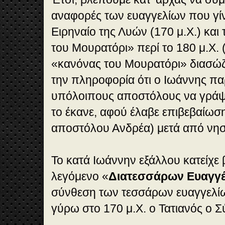
αναφορές των ευαγγελίων που γίν
Ειρηναίο της Λυών (170 μ.Χ.) και
του Μουρατόρι» περί το 180 μ.Χ. 
«κανόνας του Μουρατόρι» διασώζ
την πληροφορία ότι ο Ιωάννης π
υπόλοιπους αποστόλους να γράψει
το έκανε, αφού έλαβε επιβεβαίωσ
αποστόλου Ανδρέα) μετά από νησ
Το κατά Ιωάννην εξάλλου κατείχε 
λεγόμενο «
Διατεσσάρων Ευαγγέ
σύνθεση των τεσσάρων ευαγγελίω
γύρω στο 170 μ.Χ. ο Τατιανός ο Σ