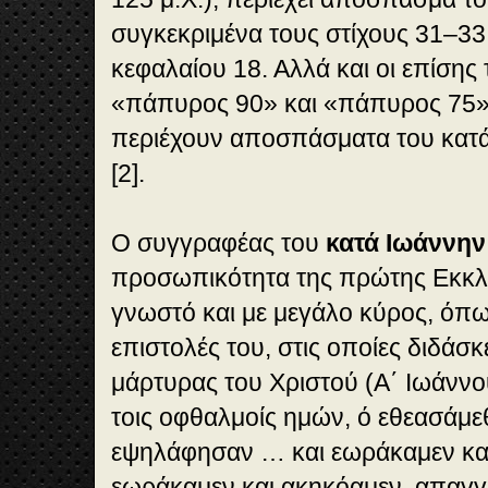
συγκεκριμένα τους στίχους 31–33
κεφαλαίου 18. Αλλά και οι επίσης
«πάπυρος 90» και «πάπυρος 75» 
περιέχουν αποσπάσματα του κατά
[2].
Ο συγγραφέας του
κατά Ιωάννην
προσωπικότητα της πρώτης Εκκ
γνωστό και με μεγάλο κύρος, όπως
επιστολές του, στις οποίες διδάσ
μάρτυρας του Χριστού (Α΄ Ιωάννο
τοις οφθαλμοίς ημών, ό εθεασάμεθ
εψηλάφησαν … και εωράκαμεν κα
εωράκαμεν και ακηκόαμεν, απαγγέ