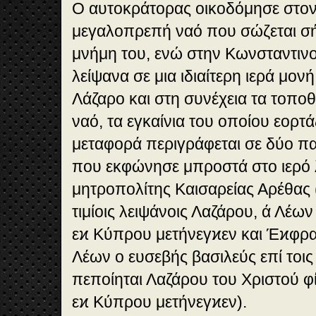
Ο αυτοκράτορας οικοδόμησε στον 
μεγαλοπρεπή ναό που σώζεται σ
μνήμη του, ενώ στην Κωνσταντινο
λείψανα σε μια ιδιαίτερη ιερά μον
Λάζαρο και στη συνέχεια τα τοποθ
ναό, τα εγκαίνια του οποίου εορτά
μεταφορά περιγράφεται σε δύο π
που εκφώνησε μπροστά στο ιερό 
μητροπολίτης Καισαρείας Αρέθας (
τιμίοις λειψάνοις Λαζάρου, ά Λέων
εϰ Κύπρου μετήνεγϰεν και Έϰφρα
Λέων ο ευσεβής βασιλεύς επί τοις 
πεποίηται Λαζάρου του Χριστού φ
εϰ Κύπρου μετήνεγϰεν).