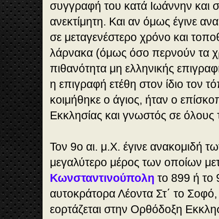
συγγραφή του κατά Ιωάννην και σ
ανεκτίμητη. Και αν όμως έγινε α
σε μεταγενέστερο χρόνο και τοπο
λάρνακα (όμως όσο περνούν τα χρ
πιθανότητα μη ελληνικής επιγραφής
η επιγραφή ετέθη στον ίδιο τον τ
κοιμήθηκε ο άγιος, ήταν ο επίσκο
Εκκλησίας και γνωστός σε όλους 
Τον 9ο αι. μ.Χ. έγινε ανακομιδή τ
μεγαλύτερο μέρος των οποίων με
Κωνσταντινούπολη
το 899 ή το 
αυτοκράτορα Λέοντα Στ΄ το Σοφό,
εορτάζεται στην Ορθόδοξη Εκκλησ