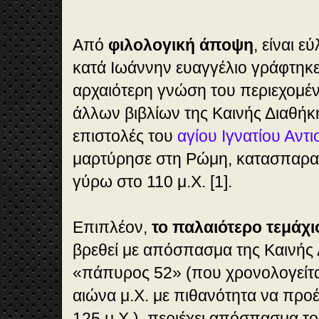
Από
φιλολογική άποψη
, είναι ε
κατά Ιωάννην ευαγγέλιο γράφτηκε
αρχαιότερη γνώση του περιεχομέν
άλλων βιβλίων της Καινής Διαθήκη
επιστολές του
αγίου Ιγνατίου Αντι
μαρτύρησε στη Ρώμη, κατασπαρα
γύρω στο 110 μ.Χ. [1].
Επιπλέον,
το παλαιότερο τεμάχ
βρεθεί με απόσπασμα της Καινής 
«πάπυρος 52» (που χρονολογείται
αιώνα μ.Χ. με πιθανότητα να προέ
125 μ.Χ.), περιέχει απόσπασμα το