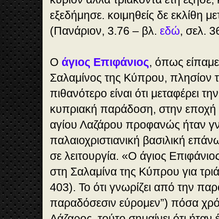
εξεδήμησε. κοιμηθείς δε εκλίθη μ
(Πανάριον, 3.76 – βλ.
εδώ
, σελ. 3
Ο
άγιος Επιφάνιος
, όπως είπαμε
Σαλαμίνος της Κύπρου, πλησίον το
πιθανότερο είναι ότι μεταφέρει τ
κυπριακή παράδοση, στην εποχή 
αγίου Λαζάρου προφανώς ήταν γν
παλαιοχριστιανική βασιλική επάν
σε λειτουργία. «Ο άγιος Επιφάνι
στη Σαλαμίνα της Κύπρου για τριάν
403). Το ότι γνωρί­ζει από την πα
παραδόσεσιν εύρομεν”) πόσα χρόν
Λάζαρος, τούτο σημαίνει ότι ήταν 