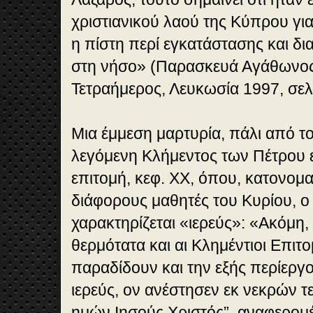
χριστιανι­κού λαού της Κύπρου για
η πίστη περί εγκατάστασης και δ
στη νήσο» (Παρασκευά Αγάθωνος,
Τετραήμερος, Λευκωσία 1997, σελ.
Μια έμμεση μαρτυρία, πάλι από τον
λεγόμενη Κλήμεντος των Πέτρου
επιτομή, κεφ. ΧΧ, όπου, κατονομ
διάφορους μαθητές του Κυρίου, ο
χαρακτηρίζεται «ιερεύς»: «Ακόμη,
θερμότατα και αι Κλημέντιοι Επιτομ
παραδίδουν και την εξής περίεργο
ιερεύς, ον ανέστησεν εκ νεκρών τ
ημών Ιησούς Χριστός”, αναφερομ