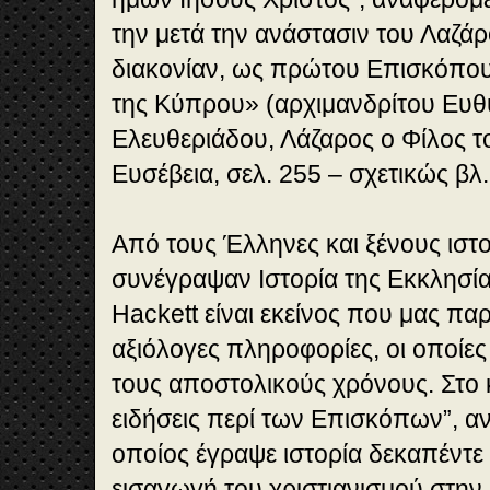
την μετά την ανάστασιν του Λαζά
διακονίαν, ως πρώ­του Επισκόπου
της Κύπρου» (αρχιμανδρίτου Ευθ
Ελευθεριάδου, Λάζαρος ο Φίλος το
Ευσέβεια, σελ. 255 – σχετικώς βλ
Από τους Έλληνες και ξένους ιστ
συνέγραψαν Ιστορία της Εκκλησί
Hackett είναι εκείνος που μας παρ
αξιόλογες πληροφορίες, οι οποίες
τους αποστολικούς χρόνους. Στο 
ειδήσεις περί των Επισκόπων”, αν
οποίος έγραψε ιστορία δεκα­πέντε
εισαγωγή του χριστιανισμού στην