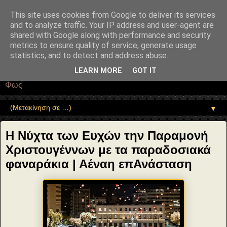
"copyrightHolder": { "@type": "Person", "name": "Sophia Drekou" },
"potentialAction": { "@type": "ReadAction", "target":
This site uses cookies from Google to deliver its services
"https://www.sophia-ntrekou.gr/2023/12/Christmas-in-AthensThe-
and to analyze traffic. Your IP address and user-agent are
Night-of-Wishes.html" } }
shared with Google along with performance and security
Αέναη επΑνάσταση
metrics to ensure quality of service, generate usage
statistics, and to detect and address abuse.
• Επιστήμη • Ψυχολογία • Λογοτεχνία • Τέχνες • Θεολογία •
LEARN MORE
GOT IT
Φιλοσοφία • Στοχασμοί... για τη μνήμη, τον άνθρωπο και το
Φως
▼
Η Νύχτα των Ευχών την Παραμονή
Χριστουγέννων με τα παραδοσιακά
φαναράκια | Αέναη επΑνάσταση