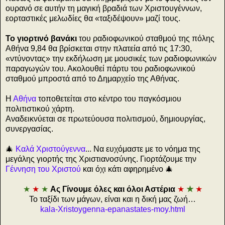
ουρανό σε αυτήν τη μαγική βραδιά των Χριστουγέννων,
εορταστικές μελωδίες θα «ταξιδέψουν» μαζί τους.
Το γιορτινό βανάκι
του ραδιοφωνικού σταθμού της πόλης
Αθήνα 9,84 θα βρίσκεται στην πλατεία από τις 17:30,
«ντύνοντας» την εκδήλωση με μουσικές των ραδιοφωνικών
παραγωγών του. Ακολουθεί πάρτυ του ραδιοφωνικού
σταθμού μπροστά από το Δημαρχείο της Αθήνας.
Η
Αθήνα
τοποθετείται στο κέντρο του παγκόσμιου
πολιτιστικού χάρτη.
Αναδεικνύεται σε πρωτεύουσα πολιτισμού, δημιουργίας,
συνεργασίας.
🎄
Καλά Χριστούγεννα
... Να ευχόμαστε με το νόημα της
μεγάλης γιορτής της Χριστιανοσύνης. Γιορτάζουμε την
Γέννηση του Χριστού
και όχι κάτι αφηρημένο 🎄
★
★
★
Ας Γίνουμε όλες και όλοι Αστέρια
★
★
★
Το ταξίδι των μάγων, είναι και η δική μας ζωή…
kala-Xristoygenna-epanastates-moy.html