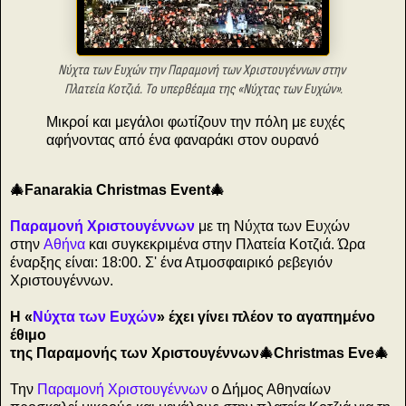
Νύχτα των Ευχών την Παραμονή των Χριστουγέννων στην
Πλατεία Κοτζιά. Τo υπερθέαμα της «Νύχτας των Ευχών».
Mικροί και μεγάλοι φωτίζουν την πόλη με ευχές
αφήνοντας από ένα φαναράκι στον ουρανό
🎄Fanarakia Christmas Event🎄
Παραμονή Χριστουγέννων
με τη Νύχτα των Ευχών
στην
Αθήνα
και συγκεκριμένα στην Πλατεία Κοτζιά. Ώρα
έναρξης είναι: 18:00. Σ' ένα Ατμοσφαιρικό ρεβεγιόν
Χριστουγέννων.
Η «
Νύχτα των Ευχών
» έχει γίνει πλέον το αγαπημένο
έθιμο
της Παραμονής των Χριστουγέννων🎄Christmas Eve🎄
Την
Παραμονή Χριστουγέννων
ο Δήμος Αθηναίων