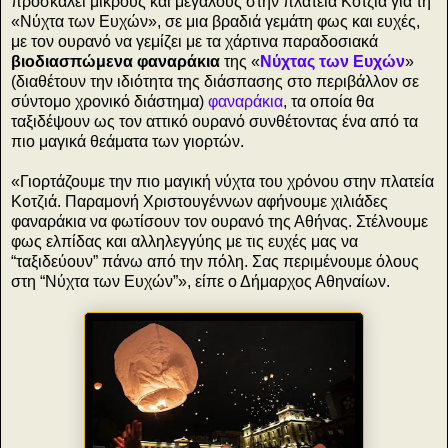
προσκαλεί μικρούς και μεγάλους στην πλατεία Κοτζιά για τη
«Νύχτα των Ευχών», σε μια βραδιά γεμάτη φως και ευχές,
με τον ουρανό να γεμίζει με τα χάρτινα παραδοσιακά
βιοδιασπώμενα φαναράκια
της «
Νύχτας των Ευχών
»
(διαθέτουν την ιδιότητα της διάσπασης στο περιβάλλον σε
σύντομο χρονικό διάστημα)
φαναράκια
, τα οποία θα
ταξιδέψουν ως τον αττικό ουρανό συνθέτοντας ένα από τα
πιο μαγικά θεάματα των γιορτών.
«Γιορτάζουμε την πιο μαγική νύχτα του χρόνου στην πλατεία
Κοτζιά. Παραμονή Χριστουγέννων αφήνουμε χιλιάδες
φαναράκια να φωτίσουν τον ουρανό της Αθήνας. Στέλνουμε
φως ελπίδας και αλληλεγγύης με τις ευχές μας να
“ταξιδεύουν” πάνω από την πόλη. Σας περιμένουμε όλους
στη “Νύχτα των Ευχών”», είπε ο Δήμαρχος Αθηναίων.