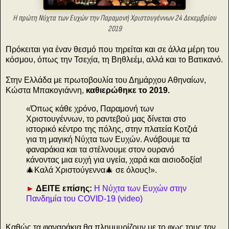
Η πρώτη Νύχτα των Ευχών την Παραμονή Χριστουγέννων 24 Δεκεμβρίου
2019
Πρόκειται για έναν θεσμό που τηρείται και σε άλλα μέρη του
κόσμου, όπως την Τσεχία, τη Βηθλεέμ, αλλά και το Βατικανό.
Στην Ελλάδα με πρωτοβουλία του Δημάρχου Αθηναίων,
Κώστα Μπακογιάννη,
καθιερώθηκε το 2019.
«Όπως κάθε χρόνο, Παραμονή των
Χριστουγέννων, το ραντεβού μας δίνεται στο
ιστορικό κέντρο της πόλης, στην πλατεία Κοτζιά
για τη μαγική Νύχτα των Ευχών. Ανάβουμε τα
φαναράκια και τα στέλνουμε στον ουρανό
κάνοντας μια ευχή για υγεία, χαρά και αισιοδοξία!
🎄Καλά Χριστούγεννα🎄 σε όλους!».
►
ΔΕΙΤΕ επίσης:
Η Νύχτα των Ευχών στην
Πανδημία του COVID-19 (video)
Καθώς τα φαναράκια θα πλημμυρίζουν με το φως τους τον