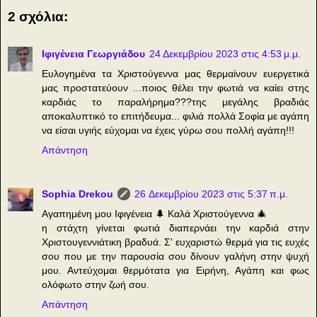
2 σχόλια:
Ιφιγένεια Γεωργιάδου
24 Δεκεμβρίου 2023 στις 4:53 μ.μ.
Ευλογημένα τα Χριστούγεννα μας θερμαίνουν ευεργετικά
μας προστατεύουν ...ποιος θέλει την φωτιά να καίει στης
καρδιάς το παραλήρημα???της μεγάλης βραδιάς
αποκαλυπτικό το επιτήδευμα... φιλιά πολλά Σοφία με αγάπη
να είσαι υγιής εύχομαι να έχεις γύρω σου πολλή αγάπη!!!
Απάντηση
Sophia Drekou
26 Δεκεμβρίου 2023 στις 5:37 π.μ.
Αγαπημένη μου Ιφιγένεια 🌲 Καλά Χριστούγεννα 🎄
η στάχτη γίνεται φωτιά διαπερνάει την καρδιά στην
Χριστουγεννιάτικη βραδυά. Σ' ευχαριστώ θερμά για τις ευχές
σου που με την παρουσία σου δίνουν γαλήνη στην ψυχή
μου. Αντεύχομαι θερμότατα για Ειρήνη, Αγάπη και φως
ολόφωτο στην ζωή σου.
Απάντηση