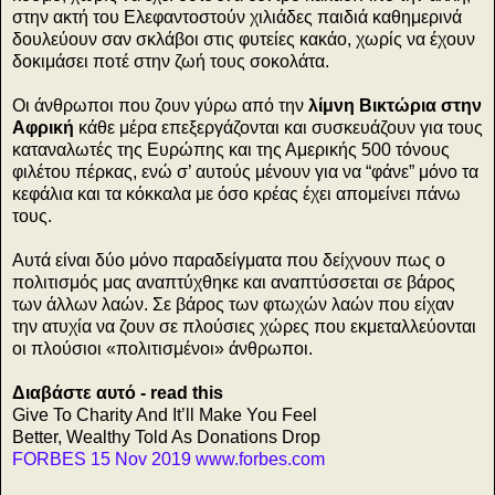
στην ακτή του Ελεφαντοστούν χιλιάδες παιδιά καθημερινά
δουλεύουν σαν σκλάβοι στις φυτείες κακάο, χωρίς να έχουν
δοκιμάσει ποτέ στην ζωή τους σοκολάτα.
Οι άνθρωποι που ζουν γύρω από την
λίμνη Βικτώρια στην
Αφρική
κάθε μέρα επεξεργάζονται και συσκευάζουν για τους
καταναλωτές της Ευρώπης και της Αμερικής 500 τόνους
φιλέτου πέρκας, ενώ σ’ αυτούς μένουν για να “φάνε” μόνο τα
κεφάλια και τα κόκκαλα με όσο κρέας έχει απομείνει πάνω
τους.
Αυτά είναι δύο μόνο παραδείγματα που δείχνουν πως ο
πολιτισμός μας αναπτύχθηκε και αναπτύσσεται σε βάρος
των άλλων λαών. Σε βάρος των φτωχών λαών που είχαν
την ατυχία να ζουν σε πλούσιες χώρες που εκμεταλλεύονται
οι πλούσιοι «πολιτισμένοι» άνθρωποι.
Διαβάστε αυτό - read this
Give To Charity And It’ll Make You Feel
Better, Wealthy Told As Donations Drop
FORBES 15 Nov 2019 www.forbes.com