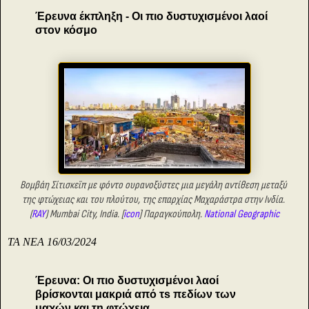
Έρευνα έκπληξη - Οι πιο δυστυχισμένοι λαοί
στον κόσμο
Βομβάη Σίτισκεϊπ με φόντο ουρανοξύστες
μια μεγάλη αντίθεση μεταξύ
της φτώχειας
και του πλούτου, της επαρχίας Μαχαράστρα στην Ινδία.
(
RAY
)
Mumbai City, India. [
icon
] Παραγκούπολη
.
National Geographic
TA NEA 16/03/2024
Έρευνα: Οι πιο δυστυχισμένοι λαοί
βρίσκονται μακριά από τs πεδίων των
μαχών και τη φτώχεια