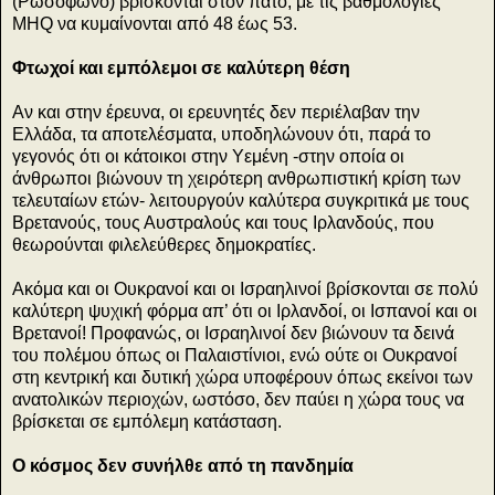
(Ρωσόφωνο) βρίσκονται στον πάτο, με τις βαθμολογίες
MHQ να κυμαίνονται από 48 έως 53.
Φτωχοί και εμπόλεμοι σε καλύτερη θέση
Αν και στην έρευνα, οι ερευνητές δεν περιέλαβαν την
Ελλάδα, τα αποτελέσματα, υποδηλώνουν ότι, παρά το
γεγονός ότι οι κάτοικοι στην Υεμένη -στην οποία οι
άνθρωποι βιώνουν τη χειρότερη ανθρωπιστική κρίση των
τελευταίων ετών- λειτουργούν καλύτερα συγκριτικά με τους
Βρετανούς, τους Αυστραλούς και τους Ιρλανδούς, που
θεωρούνται φιλελεύθερες δημοκρατίες.
Ακόμα και οι Ουκρανοί και οι Ισραηλινοί βρίσκονται σε πολύ
καλύτερη ψυχική φόρμα απ’ ότι οι Ιρλανδοί, οι Ισπανοί και οι
Βρετανοί! Προφανώς, οι Ισραηλινοί δεν βιώνουν τα δεινά
του πολέμου όπως οι Παλαιστίνιοι, ενώ ούτε οι Ουκρανοί
στη κεντρική και δυτική χώρα υποφέρουν όπως εκείνοι των
ανατολικών περιοχών, ωστόσο, δεν παύει η χώρα τους να
βρίσκεται σε εμπόλεμη κατάσταση.
Ο κόσμος δεν συνήλθε από τη πανδημία