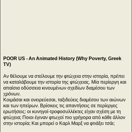
20
POOR US - An Animated History (Why Poverty, Greek
TV)
Αν θέλουμε να στείλουμε την φτώχεια στην ιστορία, πρέπει
να καταλάβουμε την ιστορία της φτώχειας. Μία περίεργη και
απαίσια οδύσσεια κινουμένων σχεδίων διαμέσου των
χρόνων.
Κοιμάσαι και ονειρεύεσαι, ταξιδεύεις διαμέσου των αιώνων
και των ηπείρων. Βρίσκεις τις απαντήσεις σε περίεργες
ερωτήσεις: οι κυνηγοί-τροφοσυλλέκτες είχαν σχέση με τη
φτώχεια; Ποιοι έγιναν φτωχοί πιο γρήγορα από κάθε άλλον
στην ιστορία; Και μπορεί ο Καρλ Μαρξ να φτιάξει τσάι;