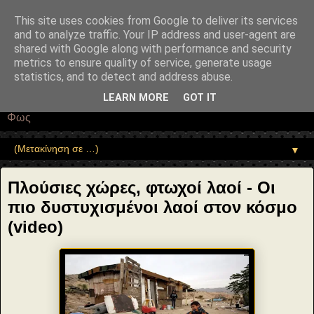
"copyrightHolder": { "@type": "Person", "name": "Sophia Drekou" },
"potentialAction": { "@type": "ReadAction", "target":
This site uses cookies from Google to deliver its services
"https://www.sophia-ntrekou.gr/2023/12/agalmata-rich-and-poor.html" }
and to analyze traffic. Your IP address and user-agent are
}
shared with Google along with performance and security
Αέναη επΑνάσταση
metrics to ensure quality of service, generate usage
statistics, and to detect and address abuse.
• Επιστήμη • Ψυχολογία • Λογοτεχνία • Τέχνες • Θεολογία •
LEARN MORE
GOT IT
Φιλοσοφία • Στοχασμοί... για τη μνήμη, τον άνθρωπο και το
Φως
▼
Πλούσιες χώρες, φτωχοί λαοί - Οι
πιο δυστυχισμένοι λαοί στον κόσμο
(video)