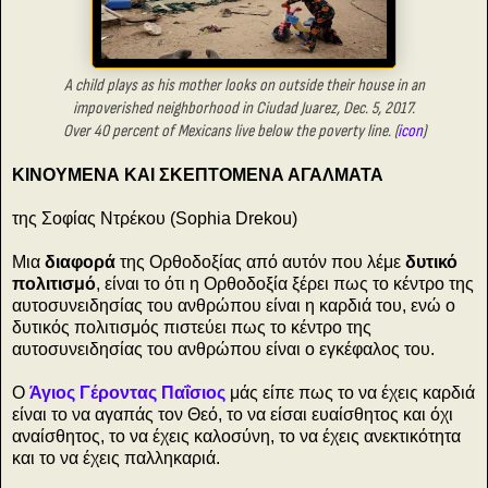
A child plays as his mother looks on outside their house in an
impoverished neighborhood in Ciudad Juarez, Dec. 5, 2017.
Over 40 percent of Mexicans live below the poverty line. (
icon
)
ΚΙΝΟΥΜΕΝΑ ΚΑΙ ΣΚΕΠΤΟΜΕΝΑ ΑΓΑΛΜΑΤΑ
της Σοφίας Ντρέκου (Sophia Drekou)
Μια
διαφορά
της Ορθοδοξίας από αυτόν που λέμε
δυτικό
πολιτισμό
, είναι το ότι η Ορθοδοξία ξέρει πως το κέντρο της
αυτοσυνειδησίας του ανθρώπου είναι η καρδιά του, ενώ ο
δυτικός πολιτισμός πιστεύει πως το κέντρο της
αυτοσυνειδησίας του ανθρώπου είναι ο εγκέφαλος του.
Ο
Άγιος Γέροντας Παΐσιος
μάς είπε πως το να έχεις καρδιά
είναι το να αγαπάς τον Θεό, το να είσαι ευαίσθητος και όχι
αναίσθητος, το να έχεις καλοσύνη, το να έχεις ανεκτικότητα
και το να έχεις παλληκαριά.