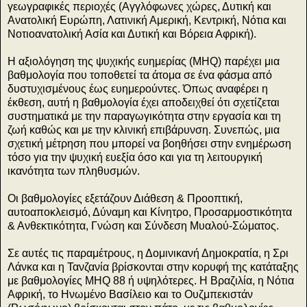
γεωγραφικές περιοχές (Αγγλόφωνες χώρες, Δυτική και
Ανατολική Ευρώπη, Λατινική Αμερική, Κεντρική, Νότια και
Νοτιοανατολική Ασία και Δυτική και Βόρεια Αφρική).
Η αξιολόγηση της ψυχικής ευημερίας (MHQ) παρέχει μια
βαθμολογία που τοποθετεί τα άτομα σε ένα φάσμα από
δυστυχισμένους έως ευημερούντες. Όπως αναφέρει η
έκθεση, αυτή η βαθμολογία έχει αποδειχθεί ότι σχετίζεται
συστηματικά με την παραγωγικότητα στην εργασία και τη
ζωή καθώς και με την κλινική επιβάρυνση. Συνεπώς, μια
σχετική μέτρηση που μπορεί να βοηθήσει στην ενημέρωση
τόσο για την ψυχική ευεξία όσο και για τη λειτουργική
ικανότητα των πληθυσμών.
Οι βαθμολογίες εξετάζουν Διάθεση & Προοπτική,
αυτοαποκλεισμό, Δύναμη και Κίνητρο, Προσαρμοστικότητα
& Ανθεκτικότητα, Γνώση και Σύνδεση Μυαλού-Σώματος.
Σε αυτές τις παραμέτρους, η Δομινικανή Δημοκρατία, η Σρι
Λάνκα και η Τανζανία βρίσκονται στην κορυφή της κατάταξης
με βαθμολογίες MHQ 88 ή υψηλότερες. Η Βραζιλία, η Νότια
Αφρική, το Ηνωμένο Βασίλειο και το Ουζμπεκιστάν