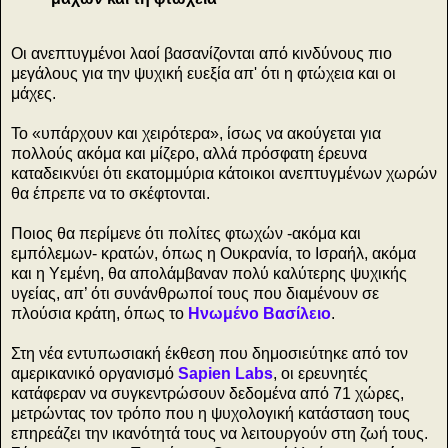
Οι ανεπτυγμένοι λαοί βασανίζονται από κινδύνους πιο
μεγάλους για την ψυχική ευεξία απ' ότι η φτώχεια και οι
μάχες.
Το «υπάρχουν και χειρότερα», ίσως να ακούγεται για
πολλούς ακόμα και μίζερο, αλλά πρόσφατη έρευνα
καταδεικνύει ότι εκατομμύρια κάτοικοι ανεπτυγμένων χωρών
θα έπρεπε να το σκέφτονται.
Ποιος θα περίμενε ότι πολίτες φτωχών -ακόμα και
εμπόλεμων- κρατών, όπως η Ουκρανία, το Ισραήλ, ακόμα
και η Υεμένη, θα απολάμβαναν πολύ καλύτερης ψυχικής
υγείας, απ’ ότι συνάνθρωποί τους που διαμένουν σε
πλούσια κράτη, όπως το
Ηνωμένο Βασίλειο
.
Στη νέα εντυπωσιακή έκθεση που δημοσιεύτηκε από τον
αμερικανικό οργανισμό
Sapien Labs
, οι ερευνητές
κατάφεραν να συγκεντρώσουν δεδομένα από 71 χώρες,
μετρώντας τον τρόπο που η ψυχολογική κατάσταση τους
επηρεάζει την ικανότητά τους να λειτουργούν στη ζωή τους.