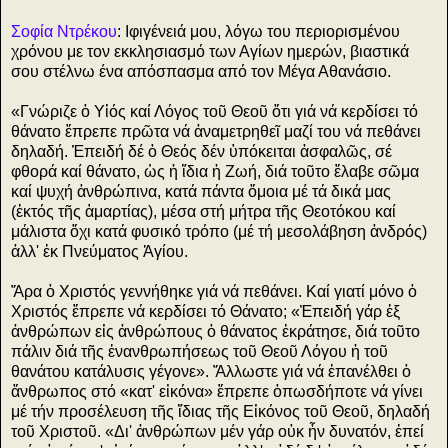
Σοφία Ντρέκου
: Ιφιγένειά μου, λόγω του περιορισμένου
χρόνου με τον εκκλησιασμό των Αγίων ημερών, βιαστικά
σου στέλνω ένα απόσπασμα από τον Μέγα Αθανάσιο.
«Γνώριζε ὁ Υἱός καί Λόγος τοῦ Θεοῦ ὅτι γιά νά κερδίσει τό
θάνατο ἔπρεπε πρῶτα νά ἀναμετρηθεῖ μαζί του νά πεθάνει
δηλαδή. Ἐπειδή δέ ὁ Θεός δέν ὑπόκειται ἀσφαλῶς, σέ
φθορά καί θάνατο, ὡς ἡ ἴδια ἡ Ζωή, διά τοῦτο ἔλαβε σῶμα
καί ψυχή ἀνθρώπινα, κατά πάντα ὅμοια μέ τά δικά μας
(ἐκτός τῆς ἁμαρτίας), μέσα στή μήτρα τῆς Θεοτόκου καί
μάλιστα ὄχι κατά φυσικό τρόπο (μέ τή μεσολάβηση ἀνδρός)
ἀλλ' ἐκ Πνεύματος Ἁγίου.
Ἄρα ὁ Χριστός γεννήθηκε γιά νά πεθάνει. Καί γιατί μόνο ὁ
Χριστός ἔπρεπε νά κερδίσει τό Θάνατο; «Ἐπειδή γάρ ἐξ
ἀνθρώπων εἰς ἀνθρώπους ὁ θάνατος ἐκράτησε, διά τοῦτο
πάλιν διά τῆς ἐνανθρωπήσεως τοῦ Θεοῦ Λόγου ἡ τοῦ
θανάτου κατάλυσις γέγονε». Ἄλλωστε γιά νά ἐπανέλθει ὁ
ἄνθρωπος στό «κατ' εἰκόνα» ἔπρεπε ὁπωσδήποτε νά γίνει
μέ τήν προσέλευση τῆς ἴδιας τῆς Εἰκόνος τοῦ Θεοῦ, δηλαδή
τοῦ Χριστοῦ. «Δι' ἀνθρώπων μέν γάρ οὐκ ἦν δυνατόν, ἐπεί