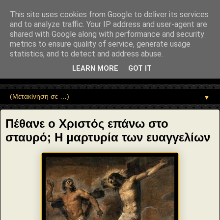
"copyrightHolder": { "@type": "Person", "name": "Sophia Drekou" },
"potentialAction": { "@type": "ReadAction", "target":
This site uses cookies from Google to deliver its services
"https://www.sophia-ntrekou.gr/2013/05/blog-post_2.html" } }
and to analyze traffic. Your IP address and user-agent are
Αέναη επΑνάσταση
shared with Google along with performance and security
metrics to ensure quality of service, generate usage
statistics, and to detect and address abuse.
• Επιστήμη • Ψυχολογία • Λογοτεχνία • Τέχνες • Θεολογία •
Φιλοσοφία • Στοχασμοί... για τη μνήμη, τον άνθρωπο και το
LEARN MORE
GOT IT
Φως
▼
Πέθανε ο Χριστός επάνω στο
σταυρό; Η μαρτυρία των ευαγγελίων