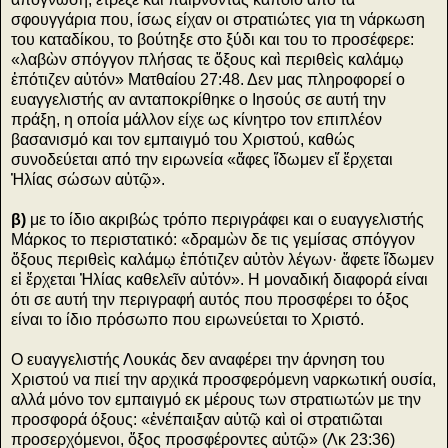
σφουγγάρια που, ίσως είχαν οι στρατιώτες για τη νάρκωση
του καταδίκου, το βούτηξε στο ξύδι και του το προσέφερε:
«λαβὼν σπόγγον πλήσας τε ὄξους καὶ περιθεὶς καλάμῳ
ἐπότιζεν αὐτόν» Ματθαίου 27:48. Δεν μας πληροφορεί ο
ευαγγελιστής αν ανταποκρίθηκε ο Ιησούς σε αυτή την
πράξη, η οποία μάλλον είχε ως κίνητρο τον επιπλέον
βασανισμό και τον εμπαιγμό του Χριστού, καθώς
συνοδεύεται από την ειρωνεία «ἄφες ἴδωμεν εἴ ἔρχεται
Ἠλίας σώσων αὐτῷ».
β)
με το ίδιο ακριβώς τρόπο περιγράφει και ο ευαγγελιστής
Μάρκος το περιστατικό: «δραμὼν δε τις γεμίσας σπόγγον
ὄξους περιθεὶς καλάμῳ ἐπότιζεν αὐτὸν λέγων· ἄφετε ἴδωμεν
εἰ ἔρχεται Ἠλίας καθελεῖν αὐτόν». Η μοναδική διαφορά είναι
ότι σε αυτή την περιγραφή αυτός που προσφέρει το όξος
είναι το ίδιο πρόσωπο που ειρωνεύεται το Χριστό.
Ο ευαγγελιστής Λουκάς δεν αναφέρει την άρνηση του
Χριστού να πιεί την αρχικά προσφερόμενη ναρκωτική ουσία,
αλλά μόνο τον εμπαιγμό εκ μέρους των στρατιωτών με την
προσφορά όξους: «ἐνέπαιξαν αὐτῷ καὶ οἱ στρατιῶται
προσερχόμενοι, ὄξος προσφέροντες αὐτῷ» (Λκ 23:36)