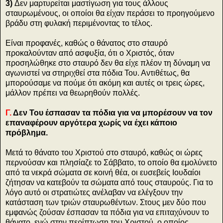
3)
Δεν μαρτυρείται μαστίγωση για τους άλλους
σταυρωμένους, οι οποίοι θα είχαν περάσει το προηγούμενο
βράδυ στη φυλακή περιμένοντας το τέλος.
Είναι προφανές, καθώς ο θάνατος στο σταυρό
προκαλούνταν από ασφυξία, ότι ο Χριστός, όταν
προσηλώθηκε στο σταυρό δεν θα είχε πλέον τη δύναμη να
αγωνιστεί να στηριχθεί στα πόδια Του. Αντιθέτως, θα
μπορούσαμε να πούμε ότι ακόμη και αυτές οι τρεις ώρες,
μάλλον πρέπει να θεωρηθούν πολλές.
Γ.
Δεν Του έσπασαν τα πόδια για να μπορέσουν να τον
επαναφέρουν αργότερα χωρίς να έχει κάποιο
πρόβλημα.
Μετά το θάνατο του Χριστού στο σταυρό, καθώς οι ώρες
περνούσαν και πλησίαζε το Σάββατο, το οποίο θα εμολύνετο
από τα νεκρά σώματα σε κοινή θέα, οι ευσεβείς Ιουδαίοι
ζήτησαν να κατεβούν τα σώματα από τους σταυρούς. Για το
λόγο αυτό οι στρατιώτες ανέλαβαν να ελέγξουν την
κατάσταση των τριών σταυρωθέντων. Στους μεν δύο που
εμφανώς ζούσαν έσπασαν τα πόδια για να επιταχύνουν το
θάνατο, ενώ στην περίπτωση του Χριστού, ο οποίος