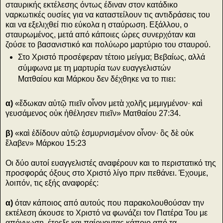
σταυρικής εκτέλεσης όντως έδιναν στον κατάδικο
ναρκωτικές ουσίες για να καταστείλουν τις αντιδράσεις του
και να εξελιχθεί πιο εύκολα η σταύρωση. Εξάλλου, ο
σταυρωμένος, μετά από κάποιες ώρες συνερχόταν και
ζούσε το βασανιστικό και πολύωρο μαρτύριο του σταυρού.
Στο Χριστό προσέφεραν τέτοιο μείγμα; Βεβαίως, αλλά
σύμφωνα με τη μαρτυρία των ευαγγελιστών
Ματθαίου και Μάρκου δεν δέχθηκε να το πιει:
α)
«ἔδωκαν αὐτῷ πιεῖν οἶνον μετὰ χολῆς μεμιγμένον· καὶ
γευσάμενος οὐκ ἠθέλησεν πιεῖν» Ματθαίου 27:34.
β)
«καὶ ἐδίδουν αὐτῷ ἐσμυρνισμένον οἶνον· ὃς δὲ οὐκ
ἔλαβεν» Μάρκου 15:23
Οι δύο αυτοί ευαγγελιστές αναφέρουν και το περιστατικό της
προσφοράς όξους στο Χριστό λίγο πριν πεθάνει. Έχουμε,
λοιπόν, τις εξής αναφορές:
α)
όταν κάποιος από αυτούς που παρακολουθούσαν την
εκτέλεση άκουσε το Χριστό να φωνάζει τον Πατέρα Του με
απόγνωση, έτρεξε και παίρνοντας κάποιο από τα