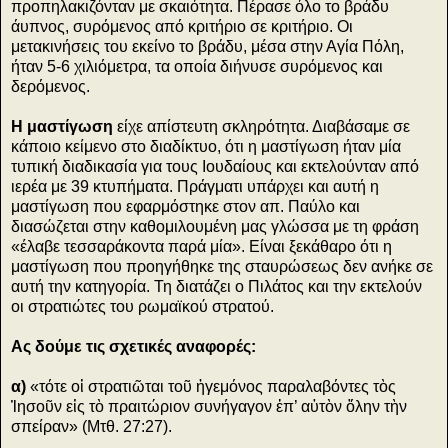
προπηλακιζόνταν με σκαιότητα. Πέρασε όλο το βράδυ
άυπνος, συρόμενος από κριτήριο σε κριτήριο. Οι
μετακινήσεις του εκείνο το βράδυ, μέσα στην Αγία Πόλη,
ήταν 5-6 χιλιόμετρα, τα οποία διήνυσε συρόμενος και
δερόμενος.
Η μαστίγωση
είχε απίστευτη σκληρότητα. Διαβάσαμε σε
κάποιο κείμενο στο διαδίκτυο, ότι η μαστίγωση ήταν μία
τυπική διαδικασία για τους Ιουδαίους και εκτελούνταν από
ιερέα με 39 κτυπήματα. Πράγματι υπάρχει και αυτή η
μαστίγωση που εφαρμόστηκε στον απ. Παύλο και
διασώζεται στην καθομιλουμένη μας γλώσσα με τη φράση
«έλαβε τεσσαράκοντα παρά μία». Είναι ξεκάθαρο ότι η
μαστίγωση που προηγήθηκε της σταυρώσεως δεν ανήκε σε
αυτή την κατηγορία. Τη διατάζει ο Πιλάτος και την εκτελούν
οι στρατιώτες του ρωμαϊκού στρατού.
Ας δούμε τις σχετικές αναφορές:
α)
«τότε οἱ στρατιῶται τοῦ ἡγεμόνος παραλαβόντες τὸς
Ἰησοῦν εἰς τὸ πραιτώριον συνήγαγον ἐπ’ αὐτὸν ὅλην τὴν
σπείραν» (Μτθ. 27:27).