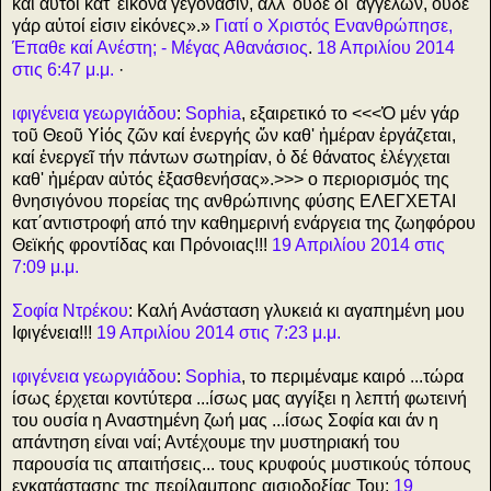
καί αὐτοί κατ' εἰκόνα γεγόνασιν, ἀλλ' οὐδέ δι' ἀγγέλων, οὐδέ
γάρ αὐτοί εἰσιν εἰκόνες».»
Γιατί ο Χριστός Ενανθρώπησε,
Έπαθε καί Ανέστη; - Μέγας Αθανάσιος
.
18 Απριλίου 2014
στις 6:47 μ.μ.
·
ιφιγένεια γεωργιάδου
:
Sophia
, εξαιρετικό το <<<Ὁ μέν γάρ
τοῦ Θεοῦ Υἱός ζῶν καί ἐνεργής ὤν καθ' ἡμέραν ἐργάζεται,
καί ἐνεργεῖ τήν πάντων σωτηρίαν, ὁ δέ θάνατος ἐλέγχεται
καθ' ἡμέραν αὐτός ἐξασθενήσας».>>> ο περιορισμός της
θνησιγόνου πορείας της ανθρώπινης φύσης ΕΛΕΓΧΕΤΑΙ
κατ΄αντιστροφή από την καθημερινή ενάργεια της ζωηφόρου
Θεϊκής φροντίδας και Πρόνοιας!!!
19 Απριλίου 2014 στις
7:09 μ.μ.
Σοφία Ντρέκου
: Καλή Ανάσταση γλυκειά κι αγαπημένη μου
Ιφιγένεια!!!
19 Απριλίου 2014 στις 7:23 μ.μ.
ιφιγένεια γεωργιάδου
:
Sophia
, το περιμέναμε καιρό ...τώρα
ίσως έρχεται κοντύτερα ...ίσως μας αγγίξει η λεπτή φωτεινή
του ουσία η Αναστημένη ζωή μας ...ίσως Σοφία και άν η
απάντηση είναι ναί; Αντέχουμε την μυστηριακή του
παρουσία τις απαιτήσεις... τους κρυφούς μυστικούς τόπους
εγκατάστασης της περίλαμπρης αισιοδοξίας Του;
19