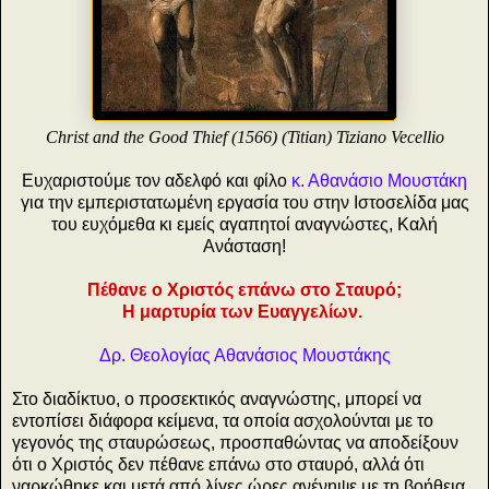
Christ and the Good Thief (1566) (Titian) Tiziano Vecellio
Ευχαριστούμε τον αδελφό και φίλο
κ. Αθανάσιο Μουστάκη
για την εμπεριστατωμένη εργασία του στην Ιστοσελίδα μας
του ευχόμεθα κι εμείς αγαπητοί αναγνώστες, Καλή
Ανάσταση!
Πέθανε ο Χριστός επάνω στο Σταυρό;
Η μαρτυρία των Ευαγγελίων.
Δρ. Θεολογίας Αθανάσιος Μουστάκης
Στο διαδίκτυο, ο προσεκτικός αναγνώστης, μπορεί να
εντοπίσει διάφορα κείμενα, τα οποία ασχολούνται με το
γεγονός της σταυρώσεως, προσπαθώντας να αποδείξουν
ότι ο Χριστός δεν πέθανε επάνω στο σταυρό, αλλά ότι
ναρκώθηκε και μετά από λίγες ώρες ανένηψε με τη βοήθεια