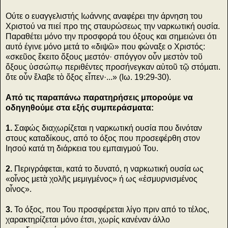
Ούτε ο ευαγγελιστής Ιωάννης αναφέρει την άρνηση του
Χριστού να πιεί προ της σταυρώσεως την ναρκωτική ουσία.
Παραθέτει μόνο την προσφορά του όξους και σημειώνει ότι
αυτό έγινε μόνο μετά το «διψῶ» που φώναξε ο Χριστός:
«σκεῦος ἔκειτο ὄξους μεστόν· σπόγγον οὗν μεστὸν τοῦ
ὄξους ὑσσώπῳ περιθέντες προσήνεγκαν αὐτοῦ τῷ στόματι.
ὅτε οὗν ἔλαβε τὸ ὄξος εἶπεν·...» (Ιω. 19:29-30).
Από τις παραπάνω παρατηρήσεις μπορούμε να
οδηγηθούμε στα εξής συμπεράσματα:
1.
Σαφώς διαχωρίζεται η ναρκωτική ουσία που δινόταν
στους καταδίκους, από το όξος που προσεφέρθη στον
Ιησού κατά τη διάρκεια του εμπαιγμού Του.
2.
Περιγράφεται, κατά το δυνατό, η ναρκωτική ουσία ως
«οἶνος μετὰ χολῆς μεμιγμένος» ή ως «ἐσμυρνισμένος
οἶνος».
3.
Το όξος, που Του προσφέρεται λίγο πριν από το τέλος,
χαρακτηρίζεται μόνο έτσι, χωρίς κανέναν άλλο