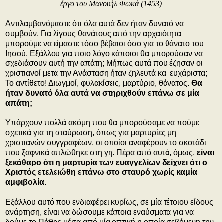
έργο του Mανουήλ Φωκά (1453)
Αντιλαμβανόμαστε ότι όλα αυτά δεν ήταν δυνατό να
συμβούν. Για λίγους θανάτους από την αρχαιότητα
μπορούμε να είμαστε τόσο βέβαιοι όσο για το θάνατο του
Ιησού. Εξάλλου για ποιο λόγο κάποιοι θα μπορούσαν να
σχεδιάσουν αυτή την απάτη; Μήπως αυτά που έζησαν οι
χριστιανοί μετά την Ανάσταση ήταν ζηλευτά και ευχάριστα;
Το αντίθετο! Διωγμοί, φυλακίσεις, μαρτύριο, θάνατος.
Θα
ήταν δυνατό όλα αυτά να στηριχθούν επάνω σε μία
απάτη;
Υπάρχουν πολλά ακόμη που θα μπορούσαμε να πούμε
σχετικά για τη σταύρωση, όπως για μαρτυρίες μη
χριστιανών συγγραφέων, οι οποίοι αναφέρουν το σκοτάδι
που ξαφνικά απλώθηκε στη γη. Πέρα από αυτά, όμως,
είναι
ξεκάθαρο ότι η μαρτυρία των ευαγγελίων δείχνει ότι ο
Χριστός ετελειώθη επάνω στο σταυρό χωρίς καμία
αμφιβολία
.
Εξάλλου αυτό που ενδιαφέρει κυρίως, σε μία τέτοιου είδους
ανάρτηση, είναι να δώσουμε κάποια εναύσματα για να
δούμε το Πάθος μέσα από μία οπτική η οποία σεβόμενη την