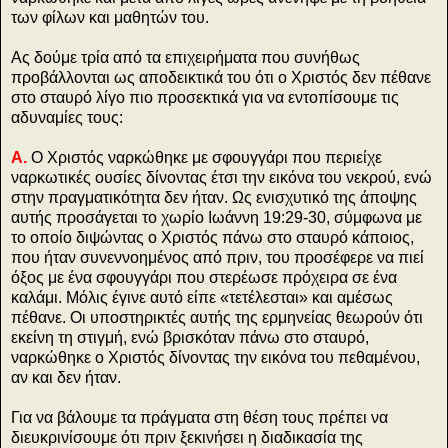
των φίλων και μαθητών του.
Ας δούμε τρία από τα επιχειρήματα που συνήθως
προβάλλονται ως αποδεικτικά του ότι ο Χριστός δεν πέθανε
στο σταυρό λίγο πιο προσεκτικά για να εντοπίσουμε τις
αδυναμίες τους:
Α.
Ο Χριστός ναρκώθηκε με σφουγγάρι που περιείχε
ναρκωτικές ουσίες δίνοντας έτσι την εικόνα του νεκρού, ενώ
στην πραγματικότητα δεν ήταν. Ως ενισχυτικό της άποψης
αυτής προσάγεται το χωρίο Ιωάννη 19:29-30, σύμφωνα με
το οποίο διψώντας ο Χριστός πάνω στο σταυρό κάποιος,
που ήταν συνεννοημένος από πριν, του προσέφερε να πιεί
όξος με ένα σφουγγάρι που στερέωσε πρόχειρα σε ένα
καλάμι. Μόλις έγινε αυτό είπε «τετέλεσται» και αμέσως
πέθανε. Οι υποστηρικτές αυτής της ερμηνείας θεωρούν ότι
εκείνη τη στιγμή, ενώ βρισκόταν πάνω στο σταυρό,
ναρκώθηκε ο Χριστός δίνοντας την εικόνα του πεθαμένου,
αν και δεν ήταν.
Για να βάλουμε τα πράγματα στη θέση τους πρέπει να
διευκρινίσουμε ότι πριν ξεκινήσει η διαδικασία της