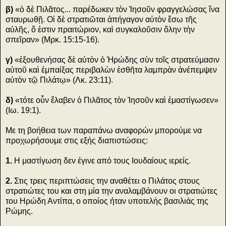
β)
«ὁ δὲ Πιλᾶτος... παρέδωκεν τὸν Ἰησοῦν φραγγελώσας ἵνα
σταυρωθῇ. Οἱ δὲ στρατιῶται ἀπήγαγον αὐτὸν ἔσω τῆς
αὐλῆς, ὅ ἐστιν πραιτώριον, καὶ συγκαλοῦσιν ὅλην τὴν
σπεῖραν» (Μρκ. 15:15-16).
γ)
«ἐξουθενήσας δὲ αὐτὸν ὁ Ἡρώδης σὺν τοῖς στρατεύμασιν
αὐτοῦ καὶ ἐμπαίξας περιβαλὼν ἐσθῆτα λαμπρὰν ἀνέπεμψεν
αὐτὸν τῷ Πιλάτῳ» (Λκ. 23:11).
δ)
«τότε οὗν ἔλαβεν ὁ Πιλᾶτος τὸν Ἰησοῦν καὶ ἐμαστίγωσεν»
(Ιω. 19:1).
Με τη βοήθεια των παραπάνω αναφορών μπορούμε να
προχωρήσουμε στις εξής διαπιστώσεις:
1.
Η μαστίγωση δεν έγινε από τους Ιουδαίους ιερείς.
2.
Στις τρεις περιπτώσεις την αναθέτει ο Πιλάτος στους
στρατιώτες του και στη μία την αναλαμβάνουν οι στρατιώτες
του Ηρώδη Αντίπα, ο οποίος ήταν υποτελής βασιλιάς της
Ρώμης.