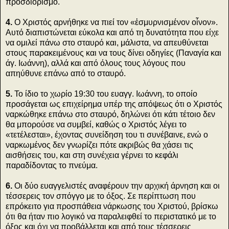
προσδιορισμό.
4.
Ο Χριστός αρνήθηκε να πιεί τον «ἐσμυρνισμένον οἶνον».
Αυτό διαπιστώνεται εύκολα και από τη δυνατότητα που είχε
να ομιλεί πάνω στο σταυρό και, μάλιστα, να απευθύνεται
στους παρακειμένους και να τους δίνει οδηγίες (Παναγία και
άγ. Ιωάννη), αλλά και από όλους τους λόγους που
απηύθυνε επάνω από το σταυρό.
5.
Το ίδιο το χωρίο 19:30 του ευαγγ. Ιωάννη, το οποίο
προσάγεται ως επιχείρημα υπέρ της απόψεως ότι ο Χριστός
ναρκώθηκε επάνω στο σταυρό, δηλώνει ότι κάτι τέτοιο δεν
θα μπορούσε να συμβεί, καθώς ο Χριστός λέγει το
«τετέλεσται», έχοντας συνείδηση του τι συνέβαινε, ενώ ο
ναρκωμένος δεν γνωρίζει πότε ακριβώς θα χάσει τις
αισθήσεις του, και στη συνέχεια γέρνει το κεφάλι
παραδίδοντας το πνεύμα.
6.
Οι δύο ευαγγελιστές αναφέρουν την αρχική άρνηση και οι
τέσσερεις τον σπόγγο με το όξος. Σε περίπτωση που
επρόκειτο για προσπάθεια νάρκωσης του Χριστού, βρίσκω
ότι θα ήταν πιο λογικό να παραλειφθεί το περιστατικό με το
όξος και όχι να προβάλλεται και από τους τέσσερεις