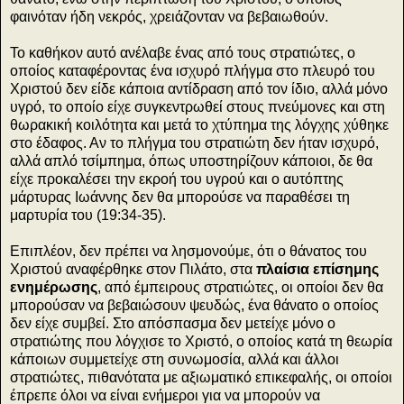
φαινόταν ήδη νεκρός, χρειάζονταν να βεβαιωθούν.
Το καθήκον αυτό ανέλαβε ένας από τους στρατιώτες, ο
οποίος καταφέροντας ένα ισχυρό πλήγμα στο πλευρό του
Χριστού δεν είδε κάποια αντίδραση από τον ίδιο, αλλά μόνο
υγρό, το οποίο είχε συγκεντρωθεί στους πνεύμονες και στη
θωρακική κοιλότητα και μετά το χτύπημα της λόγχης χύθηκε
στο έδαφος. Αν το πλήγμα του στρατιώτη δεν ήταν ισχυρό,
αλλά απλό τσίμπημα, όπως υποστηρίζουν κάποιοι, δε θα
είχε προκαλέσει την εκροή του υγρού και ο αυτόπτης
μάρτυρας Ιωάννης δεν θα μπορούσε να παραθέσει τη
μαρτυρία του (19:34-35).
Επιπλέον, δεν πρέπει να λησμονούμε, ότι ο θάνατος του
Χριστού αναφέρθηκε στον Πιλάτο, στα
πλαίσια επίσημης
ενημέρωσης
, από έμπειρους στρατιώτες, οι οποίοι δεν θα
μπορούσαν να βεβαιώσουν ψευδώς, ένα θάνατο ο οποίος
δεν είχε συμβεί. Στο απόσπασμα δεν μετείχε μόνο ο
στρατιώτης που λόγχισε το Χριστό, ο οποίος κατά τη θεωρία
κάποιων συμμετείχε στη συνωμοσία, αλλά και άλλοι
στρατιώτες, πιθανότατα με αξιωματικό επικεφαλής, οι οποίοι
έπρεπε όλοι να είναι ενήμεροι για να μπορούν να