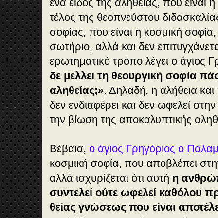
ένα είδος της αληθείας, που είναι η 
τέλος της θεοπνεύστου διδασκαλίας
σοφίας, που είναι η κοσμική σοφία,
σωτήριο, αλλά και δεν επιτυγχάνετ
ερωτηματικό τρόπο λέγει ο άγιος Γ
δε μέλλει τη θεουργική σοφία πά
αληθείας;»
. Δηλαδή, η αλήθεια και
δεν ενδιαφέρει και δεν ωφελεί στην
την βίωση της αποκαλυπτικής αληθ
Βέβαια,
ο άγιος Γρηγόριος ο Παλα
κοσμική σοφία, που αποβλέπει στ
αλλά ισχυρίζεται ότι αυτή
η ανθρώ
συντελεί ούτε ωφελεί καθόλου π
θείας γνώσεως που είναι αποτέ