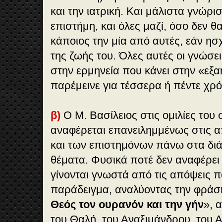
και την ιατρική. Και μάλιστα γνώρι
επιστήμη, και όλες μαζί, όσο δεν 
κάποιος την μία από αυτές, εάν ησ
της ζωής του. Όλες αυτές οι γνώσε
στην ερμηνεία που κάνει στην «εξ
παρέμεινε για τέσσερα ή πέντε χρό
β)
Ο Μ. Βασίλειος στις ομιλίες του
αναφέρεται επανειλημμένως στις 
και των επιστημόνων πάνω στα δι
θέματα. Φυσικά ποτέ δεν αναφέρει
γίνονται γνωστά από τις απόψεις π
παράδειγμα, αναλύοντας την φράσ
Θεός τον ουρανόν και την γήν
», 
του Θαλή, του Αναξιμάνδρου, του Α