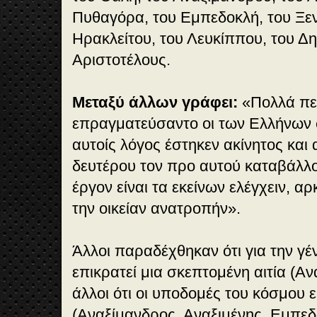
Πυθαγόρα, του Εμπεδοκλή, του Ξε
Ηρακλείτου, του Λευκίππου, του Δη
Αριστοτέλους.
Μεταξύ άλλων γράφει:
«
Πολλά πε
επραγματεύσαντο οι των Ελλήνων σ
αυτοίς λόγος έστηκεν ακίνητος και 
δευτέρου τον προ αυτού καταβάλλο
έργον είναι τα εκείνων ελέγχειν, α
την οικείαν ανατροπήν
».
Άλλοι παραδέχθηκαν ότι για την γ
επικρατεί μια σκεπτομένη αιτία (Α
άλλοι ότι οι υποδομές του κόσμου εί
(Αναξίμανδρος, Αναξιμένης, Εμπεδ