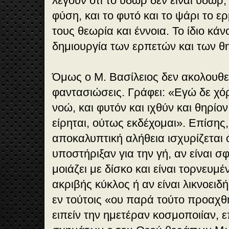
λέγουν ότι το ύδωρ δεν είναι ύδωρ
φύση, και το φυτό και το ψάρι το ε
τους θεωρία και έννοια. Το ίδιο κάν
δημιουργία των ερπετών και των θ
Όμως ο Μ. Βασίλειος δεν ακολουθεί
φαντασιώσεις. Γράφει: «Εγώ δε χό
νοώ, και φυτόν και ιχθύν και θηρίο
είρηται, ούτως εκδέχομαι». Επίσης
αποκαλυπτική αλήθεια ισχυρίζεται ό
υποστήριξαν για την γή, αν είναι σ
μοιάζει με δίσκο και είναι τορνευμ
ακριβής κύκλος ή αν είναι λικνοειδή
εν τούτοις «ου παρά τούτο προαχθ
ειπείν την ημετέραν κοσμοποιίαν, ε