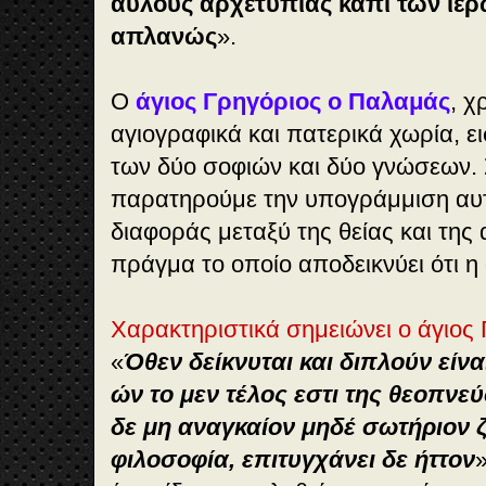
αΰλους αρχετυπίας καπί των ιε
απλανώς
».
Ο
άγιος Γρηγόριος ο Παλαμάς
, 
αγιογραφικά και πατερικά χωρία, ε
των δύο σοφιών και δύο γνώσεων. 
παρατηρούμε την υπογράμμιση αυτ
διαφοράς μεταξύ της θείας και τη
πράγμα το οποίο αποδεικνύει ότι η α
Χαρακτηριστικά σημειώνει ο άγιος
«
Όθεν δείκνυται και διπλούν είναι
ών το μεν τέλος εστι της θεοπνε
δε μη αναγκαίον μηδέ σωτήριον ζ
φιλοσοφία, επιτυγχάνει δε ήττον
»