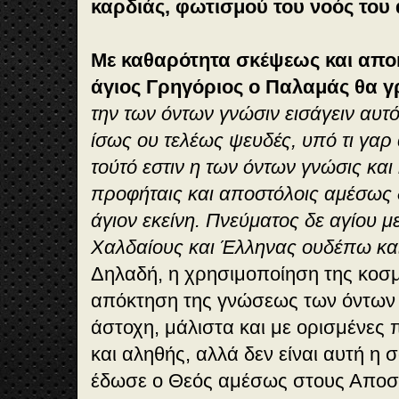
καρδιάς, φωτισμού του νοός το
Με καθαρότητα σκέψεως και απο
άγιος Γρηγόριος ο Παλαμάς θα 
την των όντων γνώσιν εισάγειν αυτ
ίσως ου τελέως ψευδές, υπό τι γαρ 
τούτό εστιν η των όντων γνώσις και
προφήταις και αποστόλοις αμέσως
άγιον εκείνη. Πνεύματος δε αγίου μ
Χαλδαίους και Έλληνας ουδέπω κα
Δηλαδή, η χρησιμοποίηση της κοσμ
απόκτηση της γνώσεως των όντων δ
άστοχη, μάλιστα και με ορισμένες 
και αληθής, αλλά δεν είναι αυτή η 
έδωσε ο Θεός αμέσως στους Αποστ