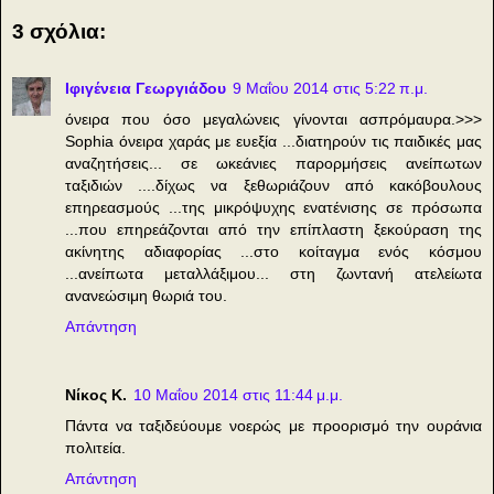
3 σχόλια:
Ιφιγένεια Γεωργιάδου
9 Μαΐου 2014 στις 5:22 π.μ.
όνειρα που όσο μεγαλώνεις γίνονται ασπρόμαυρα.>>>
Sophia όνειρα χαράς με ευεξία ...διατηρούν τις παιδικές μας
αναζητήσεις... σε ωκεάνιες παρορμήσεις ανείπωτων
ταξιδιών ....δίχως να ξεθωριάζουν από κακόβουλους
επηρεασμούς ...της μικρόψυχης ενατένισης σε πρόσωπα
...που επηρεάζονται από την επίπλαστη ξεκούραση της
ακίνητης αδιαφορίας ...στο κοίταγμα ενός κόσμου
...ανείπωτα μεταλλάξιμου... στη ζωντανή ατελείωτα
ανανεώσιμη θωριά του.
Απάντηση
Νίκος Κ.
10 Μαΐου 2014 στις 11:44 μ.μ.
Πάντα να ταξιδεύουμε νοερώς με προορισμό την ουράνια
πολιτεία.
Απάντηση