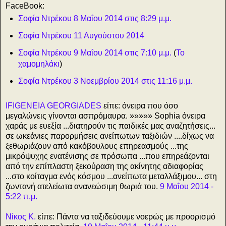
FaceBook:
Σοφία Ντρέκου 8 Μαΐου 2014 στις 8:29 μ.μ.
Σοφία Ντρέκου 11 Αυγούστου 2014
Σοφία Ντρέκου 9 Μαΐου 2014 στις 7:10 μ.μ.
(
To
χαμομηλάκι
)
Σοφία Ντρέκου 3 Νοεμβρίου 2014 στις 11:16 μ.μ.
IFIGENEIA GEORGIADES
είπε: όνειρα που όσο
μεγαλώνεις γίνονται ασπρόμαυρα. »»»»» Sophia όνειρα
χαράς με ευεξία ...διατηρούν τις παιδικές μας αναζητήσεις...
σε ωκεάνιες παρορμήσεις ανείπωτων ταξιδιών ....δίχως να
ξεθωριάζουν από κακόβουλους επηρεασμούς ...της
μικρόψυχης ενατένισης σε πρόσωπα ...που επηρεάζονται
από την επίπλαστη ξεκούραση της ακίνητης αδιαφορίας
...στο κοίταγμα ενός κόσμου ...ανείπωτα μεταλλάξιμου... στη
ζωντανή ατελείωτα ανανεώσιμη θωριά του.
9 Μαΐου 2014 -
5:22 π.μ.
Νίκος Κ.
είπε: Πάντα να ταξιδεύουμε νοερώς με προορισμό