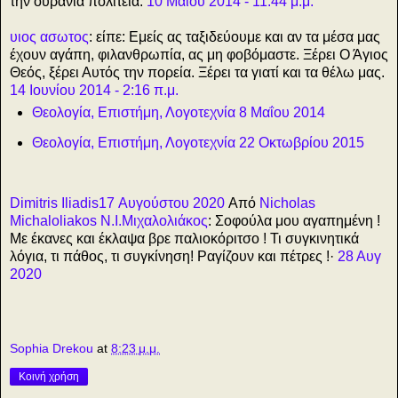
την ουράνια πολιτεία.
10 Μαΐου 2014 - 11:44 μ.μ.
υιος ασωτος
: είπε: Εμείς ας ταξιδεύουμε και αν τα μέσα μας
έχουν αγάπη, φιλανθρωπία, ας μη φοβόμαστε. Ξέρει Ο Άγιος
Θεός, ξέρει Αυτός την πορεία. Ξέρει τα γιατί και τα θέλω μας.
14 Ιουνίου 2014 - 2:16 π.μ.
Θεολογία, Επιστήμη, Λογοτεχνία 8 Μαΐου 2014
Θεολογία, Επιστήμη, Λογοτεχνία 22 Οκτωβρίου 2015
Dimitris Iliadis17 Αυγούστου 2020
Από
Nicholas
Michaloliakos Ν.Ι.Μιχαλολιάκος
: Σοφούλα μου αγαπημένη !
Με έκανες και έκλαψα βρε παλιοκόριτσο ! Τι συγκινητικά
λόγια, τι πάθος, τι συγκίνηση! Ραγίζουν και πέτρες !·
28 Αυγ
2020
Sophia Drekou
at
8:23 μ.μ.
Κοινή χρήση