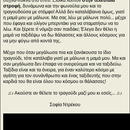
συχνά-πυκνά στο σπίτι. Ειδικά λοιπόν
στην τελευταία
στροφή
, δυνάμωνα και την φωνούλα μου και το
τραγουδούσα με στόμφο! Αλλά δεν καταλάβαινα όμως, γιατί
η μαμά μου με μάλωνε. Μα σας λέω με μάλωνε πολύ... μέχρι
που έφαγα και ολίγον μπερντάκι για να σταματήσω να το
λέω. Και ξέρετε τί νόμιζα σαν παιδάκι; Έλεγα δεν θέλει η
μαμά να ταξιδέψω να δω θάλασσες και άλλους κόσμους για
να μην φύγω από κοντά της.
Μέχρι που όταν μεγάλωσα πια και ξανάκουσα το ίδιο
τραγούδι, τότε κατάλαβα γιατί με μάλωνε η μαμά μου. Μα και
σαν μεγάλωσα δεν έπαψα να ονειρεύομαι και να ταξιδεύω.
Ταξίδια είναι και τα όνειρα, για έναν καλύτερο κόσμο με
αγάπη για τον συνάνθρωπο και ένας ταξιδευτής που στην
καρδιά του θα είναι όλου του κόσμου οι θάλασσες!
♫♪ Ακούστε αν θέλετε το τραγούδι μαζί μου κι εσείς... ♫♪
Σοφία Ντρέκου