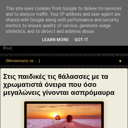
"copyrightHolder": { "@type": "Person", "name": "Sophia Drekou" },
"potentialAction": { "@type": "ReadAction", "target":
This site uses cookies from Google to deliver its services
"https://www.sophia-ntrekou.gr/2014/05/stis-paidikes-tis-
and to analyze traffic. Your IP address and user-agent are
thalasses.html" } }
shared with Google along with performance and security
Αέναη επΑνάσταση
metrics to ensure quality of service, generate usage
statistics, and to detect and address abuse.
• Επιστήμη • Ψυχολογία • Λογοτεχνία • Τέχνες • Θεολογία •
LEARN MORE
GOT IT
Φιλοσοφία • Στοχασμοί... για τη μνήμη, τον άνθρωπο και το
Φως
▼
Στις παιδικές τις θάλασσες με τα
χρωματιστά όνειρα που όσο
μεγαλώνεις γίνονται ασπρόμαυρα