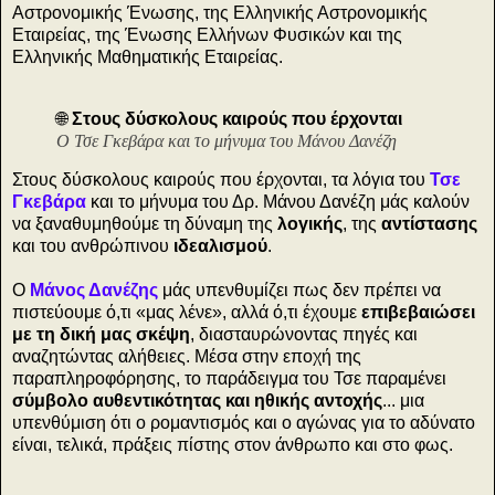
Αστρονομικής Ένωσης, της Ελληνικής Αστρονομικής
Εταιρείας, της Ένωσης Ελλήνων Φυσικών και της
Ελληνικής Μαθηματικής Εταιρείας.
🌐
Στους δύσκολους καιρούς που έρχονται
Ο Τσε Γκεβάρα και το μήνυμα του Μάνου Δανέζη
Στους δύσκολους καιρούς που έρχονται, τα λόγια του
Τσε
Γκεβάρα
και το μήνυμα του Δρ. Μάνου Δανέζη μάς καλούν
να ξαναθυμηθούμε τη δύναμη της
λογικής
, της
αντίστασης
και του ανθρώπινου
ιδεαλισμού
.
Ο
Μάνος Δανέζης
μάς υπενθυμίζει πως δεν πρέπει να
πιστεύουμε ό,τι «μας λένε», αλλά ό,τι έχουμε
επιβεβαιώσει
με τη δική μας σκέψη
, διασταυρώνοντας πηγές και
αναζητώντας αλήθειες. Μέσα στην εποχή της
παραπληροφόρησης, το παράδειγμα του Τσε παραμένει
σύμβολο αυθεντικότητας και ηθικής αντοχής
... μια
υπενθύμιση ότι ο ρομαντισμός και ο αγώνας για το αδύνατο
είναι, τελικά, πράξεις πίστης στον άνθρωπο και στο φως.