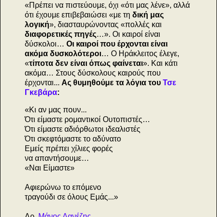
«Πρέπει να πιστεύουμε, όχι «ότι μας λένε», αλλά
ότι έχουμε επιβεβαιώσει «με τη
δική μας
λογική
», διασταυρώνοντας «πολλές και
διαφορετικές πηγές
…». Οι καιροί είναι
δύσκολοι…
Οι καιροί που έρχονται είναι
ακόμα δυσκολότεροι
… Ο Ηράκλειτος έλεγε,
«
τίποτα δεν είναι όπως φαίνεται
». Και κάτι
ακόμα… Στους δύσκολους καιρούς που
έρχονται...
Ας θυμηθούμε τα λόγια του
Τσε
Γκεβάρα
:
«Κι αν μας πουν...
Ότι είμαστε ρομαντικοί Ουτοπιστές…
Ότι είμαστε αδιόρθωτοι ιδεαλιστές
Ότι σκεφτόμαστε το αδύνατο
Εμείς πρέπει χίλιες φορές
να απαντήσουμε…
«Ναι Είμαστε»
Αφιερώνω το επόμενο
τραγούδι σε όλους Εμάς...»
Δρ.
Μάνος Δανέζης