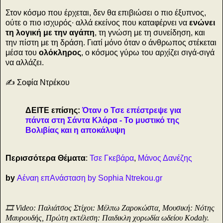
Στον κόσμο που έρχεται, δεν θα επιβιώσει ο πιο έξυπνος,
ούτε ο πιο ισχυρός∙ αλλά εκείνος που καταφέρνει να
ενώνει
τη λογική με την αγάπη
, τη γνώση με τη συνείδηση, και
την πίστη με τη δράση. Γιατί μόνο όταν ο άνθρωπος στέκεται
μέσα του
ολόκληρος
, ο κόσμος γύρω του αρχίζει σιγά-σιγά
να αλλάζει.
✍️ Σοφία Ντρέκου
ΔΕΙΤΕ επίσης:
Όταν ο Τσε επέστρεψε για
πάντα στη Σάντα Κλάρα - Το μυστικό της
Βολιβίας και η αποκάλυψη
Περισσότερα Θέματα
:
Τσε Γκεβάρα
,
Μάνος Δανέζης
by
Αέναη επΑνάσταση by Sophia Ntrekou.gr
🎞️ Video: Παλιάτσος Στίχοι: Μέλπω Ζαροκώστα, Μουσική: Νότης
Μαυρουδής, Πρώτη εκτέλεση: Παιδικλη χορωδία ωδείου Kodaly.