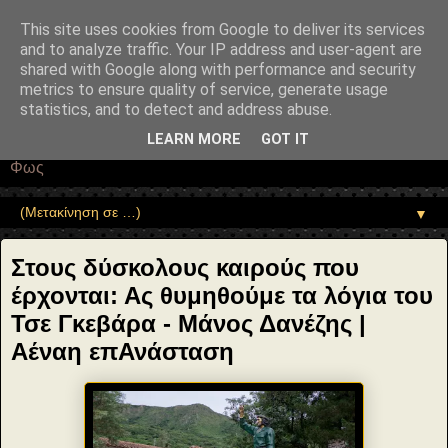
"copyrightHolder": { "@type": "Person", "name": "Sophia Drekou" },
"potentialAction": { "@type": "ReadAction", "target":
This site uses cookies from Google to deliver its services
"https://www.sophia-ntrekou.gr/2014/09/stoys-dyskoloys-kairoys-poy-
and to analyze traffic. Your IP address and user-agent are
erxontai.html" } }
shared with Google along with performance and security
Αέναη επΑνάσταση
metrics to ensure quality of service, generate usage
statistics, and to detect and address abuse.
• Επιστήμη • Ψυχολογία • Λογοτεχνία • Τέχνες • Θεολογία •
LEARN MORE
GOT IT
Φιλοσοφία • Στοχασμοί... για τη μνήμη, τον άνθρωπο και το
Φως
▼
Στους δύσκολους καιρούς που
έρχονται: Ας θυμηθούμε τα λόγια του
Τσε Γκεβάρα - Μάνος Δανέζης |
Αέναη επΑνάσταση