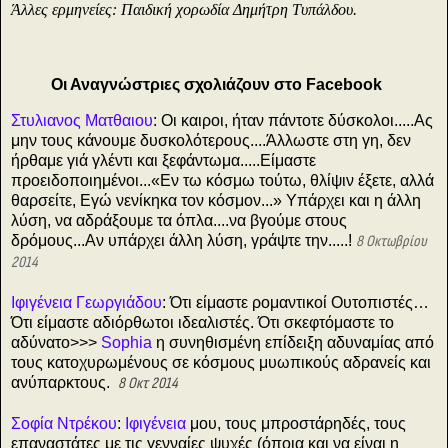
Άλλες ερμηνείες: Παιδική χορωδία Δημήτρη Τυπάλδου.
Οι Αναγνώστριες σχολιάζουν στο Facebook
Στυλιανος Ματθαιου
: Οι καιροι, ήταν πάντοτε δύσκολοι.....Ας
μην τους κάνουμε δυσκολότερους....Άλλωστε στη γη, δεν
ήρθαμε γιά γλέντι και ξεφάντωμα.....Είμαστε
προειδοποιημένοι...«Εν τω κόσμω τούτω, θλίψιν έξετε, αλλά
θαρσείτε, Εγώ νενίκηκα τον κόσμον...» Υπάρχει και η άλλη
λύση, να αδράξουμε τα όπλα....να βγούμε στους
δρόμους...Αν υπάρχει άλλη λύση, γράψτε την.....!
8 Οκτωβρίου
2014
Ιφιγένεια Γεωργιάδου
: Ότι είμαστε ρομαντικοί Ουτοπιστές…
Ότι είμαστε αδιόρθωτοι ιδεαλιστές. Ότι σκεφτόμαστε το
αδύνατο>>>
Sophia
η συνηθισμένη επίδειξη αδυναμίας από
τους κατοχυρωμένους σε κόσμους μυωπικούς αδρανείς και
ανύπαρκτους.
8 Οκτ 2014
Σοφία Ντρέκου
:
Ιφιγένεια
μου, τους μπροστάρηδές, τους
επαναστάτες με τις γενναίες ψυχές (όποια και να είναι η