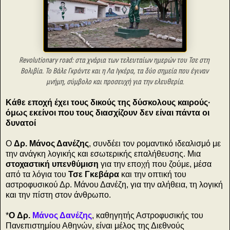
Revolutionary road: στα χνάρια των τελευταίων ημερών του Τσε
στη
Βολιβία. Το
Βάλε Γκράντε και η Λα Ιγκέρα, τα δύο σημεία που έγιναν
μνήμη, σύμβολο και προσευχή για την ελευθερία
.
Κάθε εποχή έχει τους δικούς της δύσκολους καιρούς∙
όμως εκείνοι που τους διασχίζουν δεν είναι πάντα οι
δυνατοί
Ο
Δρ. Μάνος Δανέζης
, συνδέει τον ρομαντικό ιδεαλισμό με
την ανάγκη λογικής και εσωτερικής επαλήθευσης. Μια
στοχαστική υπενθύμιση
για την εποχή που ζούμε, μέσα
από τα λόγια του
Τσε Γκεβάρα
και την οπτική του
αστροφυσικού Δρ. Μάνου Δανέζη, για την αλήθεια, τη λογική
και την πίστη στον άνθρωπο.
*
Ο Δρ.
Μάνος Δανέζης
, καθηγητής Αστροφυσικής του
Πανεπιστημίου Αθηνών, είναι μέλος της Διεθνούς