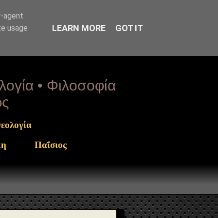
rget": "https://www.sophia-
r-agent
LEARN MORE
GOT IT
te usage
ολογία • Φιλοσοφία
ως
εολογία
κη
Παΐσιος