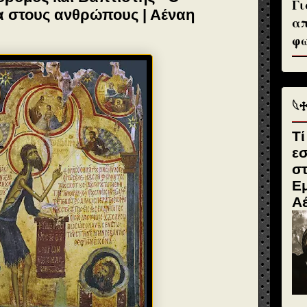
Γι
α στους ανθρώπους | Αέναη
απ
φω
𓆩
Τί
ε
σ
Εμ
Α