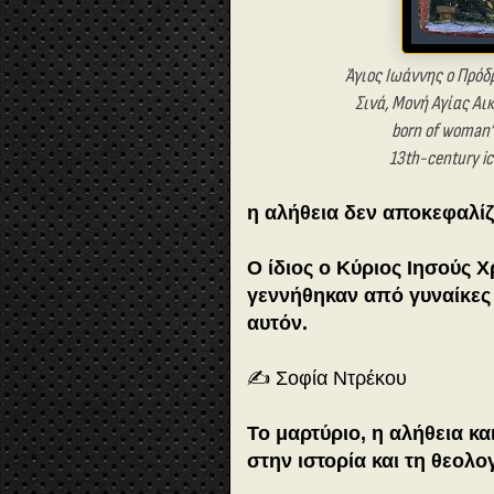
Άγιος Ιωάννης ο Πρόδ
Σινά, Μονή Αγίας Αικ
born of woman” 
13th-century ic
η αλήθεια δεν αποκεφαλίζε
Ο ίδιος ο Κύριος Ιησούς Χ
γεννήθηκαν από γυναίκες
αυτόν.
✍️ Σοφία Ντρέκου
Το μαρτύριο, η αλήθεια κ
στην ιστορία και τη θεολο