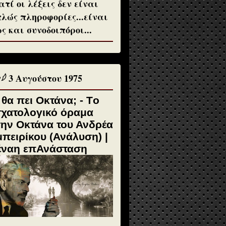
ατί οι λέξεις δεν είναι
λώς πληροφορίες...είναι
ς και συνοδοιπόροι...
♱𓆪 3 Αυγούστου 1975
 θα πει Οκτάνα; - Tο
σχατολογικό όραμα
την Οκτάνα του Ανδρέα
πειρίκου (Ανάλυση) |
έναη επΑνάσταση