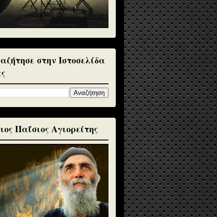
αζήτησε στην Ιστοσελίδα
ς
ιος Παΐσιος Αγιορείτης