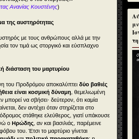
τας Ανανίας Κουστένης
)
Αύ
μα της αυστηρότητας
μν
Ισ
αυστηρός με τους ανθρώπους αλλά με την
τη
λησία τον τιμά ως στοργικό και εύσπλαχνο
κή διάσταση του μαρτυρίου
ννη του Προδρόμου αποκαλύπτει
δύο βαθιές
ήθεια είναι κοσμική δύναμη
, θεμελιωμένη
 μπορεί να σβήσει· δεύτερον, ότι καμία
ίνεται, δεν αντέχει όταν στηρίζεται στο
ρόδρομος στάθηκε ελεύθερος, γιατί υπάκουσε
ενώ ο
Ηρώδης
, αν και βασιλιάς, παρέμεινε
όβου του. Έτσι το μαρτύριο γίνεται
σημάδι
και
πολιτική παρακαταθήκη
: η