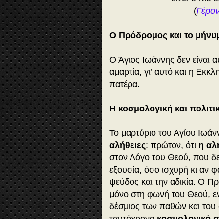
(
Γέρον
Ο Πρόδρομος και το μήνυ
Ο Άγιος Ιωάννης δεν είναι 
αμαρτία, γι’ αυτό και η Εκκ
πατέρα.
Η κοσμολογική και πολιτι
Το μαρτύριο του Αγίου Ιωά
αλήθειες
: πρώτον, ότι
η αλ
στον Λόγο του Θεού, που δεν
εξουσία, όσο ισχυρή κι αν φα
ψεύδος και την αδικία. Ο Π
μόνο στη φωνή του Θεού, 
δέσμιος των παθών και του φ
ταυτόχρονα
κοσμολογικό 