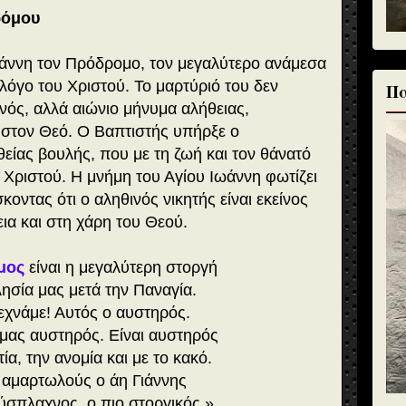
ρόμου
ωάννη τον Πρόδρομο, τον μεγαλύτερο ανάμεσα
όγο του Χριστού. Το μαρτύριό του δεν
Πα
ονός, αλλά αιώνιο μήνυμα αλήθειας,
 στον Θεό. Ο Βαπτιστής υπήρξε ο
θείας βουλής, που με τη ζωή και τον θάνατό
υ Χριστού. Η μνήμη του Αγίου Ιωάννη φωτίζει
κοντας ότι ο αληθινός νικητής είναι εκείνος
ια και στη χάρη του Θεού.
μος
είναι η μεγαλύτερη στοργή
ησία μας μετά την Παναγία.
εχνάμε! Αυτός ο αυστηρός.
α μας αυστηρός. Είναι αυστηρός
ία, την ανομία και με το κακό.
 αμαρτωλούς ο άη Γιάννης
εύσπλαχνος, ο πιο στοργικός.»