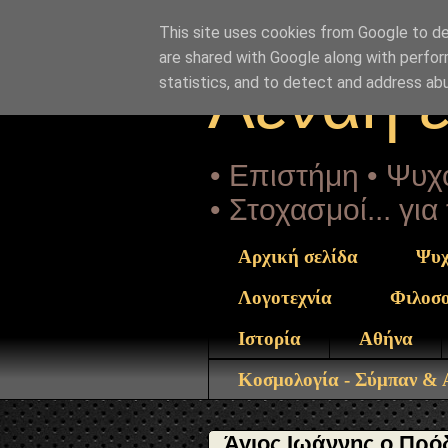
"copyrightHolder": { "@type": "Person", "name": "Sophia D
ntrekou.gr/2023/08/aimatovammeni-mnHmH-iwanni-vaptis
This site uses cookies from Google to del
are shared with Google along with perfor
Αέναη 
statistics, and to detect and address ab
• Επιστήμη • Ψυχο
• Στοχασμοί... γι
Αρχική σελίδα
Ψυχ
Λογοτεχνία
Φιλοσ
Ιστορία
Αθήνα
Κοσμολογία - Σύμπαν &
Άγιος Ιωάννης ο Πρό