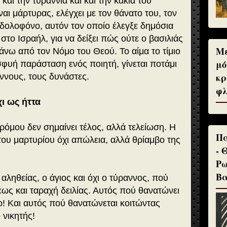
και την τυραννία και και την κακία του
αι μάρτυρας, ελέγχει με τον θάνατο του, τον
ι δολοφόνο, αυτόν τον οποίο έλεγξε δημόσια
το Ισραήλ, για να δείξει πώς ούτε ο βασιλιάς
Με
 πάνω από τον Νόμο του Θεού. Το αίμα το τίμιο
μό
σφυή παράσταση ενός ποιητή, γίνεται ποτάμι
κρ
άννους, τους δυνάστες.
φλ
χι ως ήττα
όμου δεν σημαίνει τέλος, αλλά τελείωση. Η
Πα
του μαρτυρίου όχι απώλεια, αλλά θρίαμβο της
- 
Ρω
Βα
αληθείας, ο άγιος και όχι ο τύραννος, πού
εως και ταραχή δειλίας. Αυτός πού θανατώνει
βο! Και αυτός πού θανατώνεται κοιτώντας
 νικητής!