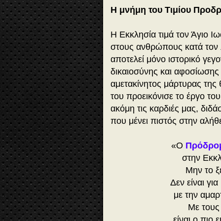
Η μνήμη του Τιμίου Προδ
Η Εκκλησία τιμά τον Άγιο Ι
στους ανθρώπους κατά τον λ
αποτελεί μόνο ιστορικό γεγ
δικαιοσύνης και αφοσίωσης
αμετακίνητος μάρτυρας της 
του προεικόνισε το έργο το
ακόμη τις καρδιές μας, διδάσ
που μένει πιστός στην αλήθε
«Ο
Πρόδρο
στην Εκκλ
Μην το ξ
Δεν είναι γι
με την αμαρτ
Με τους
είναι ο πιο 