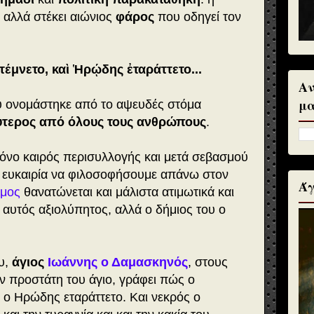
 αλλά στέκει αιώνιος
φάρος
που οδηγεί τον
έμνετο, καὶ Ἡρῴδης ἐταράττετο...
Αν
μα
ύ ονομάστηκε από το αψευδές στόμα
ύτερος από όλους τους ανθρώπους
.
μόνο καιρός περισυλλογής και μετά σεβασμού
μια ευκαιρία να φιλοσοφήσουμε απάνω στον
Άγ
μος
θανατώνεται και μάλιστα ατιμωτικά και
 αυτός αξιολύπητος, αλλά ο δήμιος του ο
υ,
άγιος
Ιωάννης ο Δαμασκηνός
, στους
ν προστάτη του άγιο, γράφει πώς ο
 ο Ηρώδης εταράττετο. Και νεκρός ο