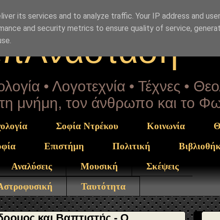
rekou" }, "potentialAction": { "@type": "ReadAction", "ta
ti.html" } }
iver its services and to analyze traffic. Your IP address and use
mance and security metrics to ensure quality of service, genera
επΑνάσταση
use.
λογία • Λογοτεχνία • Τέχνες • Θε
α τη μνήμη, τον άνθρωπο και το Φ
ολογία
Σοφία Ντρέκου
Κοινωνία
Θ
οφία
Επιστήμη
Πολιτική
Βιβλιοθή
Αναλύσεις
Μουσική
Σκέψεις
 Αστροφυσική
Ταυτότητα
δρομος και Βαπτιστής - Ο