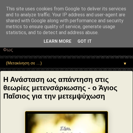
"copyrightHolder": { "@type": "Person", "name": "Sophia Drekou" },
"potentialAction": { "@type": "ReadAction", "target":
This site uses cookies from Google to deliver its services
"https://www.sophia-ntrekou.gr/2014/04/H-Anastasi-ws-apantisi-stis-
and to analyze traffic. Your IP address and user-agent are
thewries-tis-metensarkwsis.html" } }
shared with Google along with performance and security
Αέναη επΑνάσταση
metrics to ensure quality of service, generate usage
statistics, and to detect and address abuse.
• Επιστήμη • Ψυχολογία • Λογοτεχνία • Τέχνες • Θεολογία •
LEARN MORE
GOT IT
Φιλοσοφία • Στοχασμοί... για τη μνήμη, τον άνθρωπο και το
Φως
▼
Η Ανάσταση ως απάντηση στις
θεωρίες μετενσάρκωσης - ο Άγιος
Παΐσιος για την μετεμψύχωση