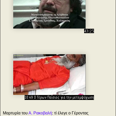
43:25
10:49 Ο Γέρων Παΐσιος για την μετεμψύχωση
Μαρτυρία του
Α. Ρακοβαλή
: τί έλεγε ο Γέροντας