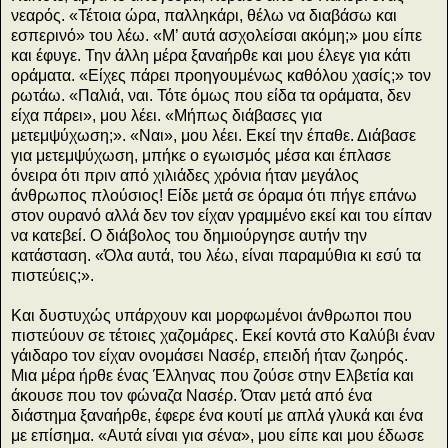
νεαρός. «Τέτοια ώρα, παλληκάρι, θέλω να διαβάσω και
εσπερινό» του λέω. «Μ’ αυτά ασχολείσαι ακόμη;» μου είπε
και έφυγε. Την άλλη μέρα ξαναήρθε και μου έλεγε για κάτι
οράματα. «Είχες πάρει προηγουμένως καθόλου χασίς;» τον
ρωτάω. «Παλιά, ναι. Τότε όμως που είδα τα οράματα, δεν
είχα πάρει», μου λέει. «Μήπως διάβασες για
μετεμψύχωση;». «Ναι», μου λέει. Εκεί την έπαθε. Διάβασε
για μετεμψύχωση, μπήκε ο εγωισμός μέσα και έπλασε
όνειρα ότι πριν από χιλιάδες χρόνια ήταν μεγάλος
άνθρωπος πλούσιος! Είδε μετά σε όραμα ότι πήγε επάνω
στον ουρανό αλλά δεν τον είχαν γραμμένο εκεί και του είπαν
να κατεβεί. Ο διάβολος του δημιούργησε αυτήν την
κατάσταση. «Όλα αυτά, του λέω, είναι παραμύθια κι εσύ τα
πιστεύεις;».
Και δυστυχώς υπάρχουν και μορφωμένοι άνθρωποι που
πιστεύουν σε τέτοιες χαζομάρες. Εκεί κοντά στο Καλύβι έναν
γάιδαρο τον είχαν ονομάσει Νασέρ, επειδή ήταν ζωηρός.
Μια μέρα ήρθε ένας Έλληνας που ζούσε στην Ελβετία και
άκουσε που τον φώναζα Νασέρ. Όταν μετά από ένα
διάστημα ξαναήρθε, έφερε ένα κουτί με απλά γλυκά και ένα
με επίσημα. «Αυτά είναι για σένα», μου είπε και μου έδωσε