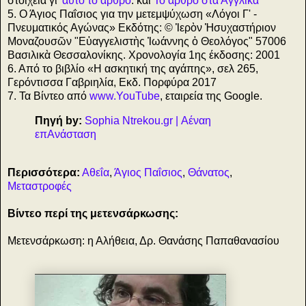
στοιχεία γι'
αυτό το άρθρο
. και
Το άρθρο στα Αγγλικά
5. Ο Άγιος Παΐσιος για την μετεμψύχωση «Λόγοι Γ' -
Πνευματικός Αγώνας» Εκδότης: © Ἱερὸν Ἡσυχαστήριον
Μοναζουσῶν "Εὐαγγελιστὴς Ἰωάννης ὁ Θεολόγος" 57006
Βασιλικὰ Θεσσαλονίκης. Χρονολογία 1ης έκδοσης: 2001
6. Από το βιβλίο «Η ασκητική της αγάπης», σελ 265,
Γερόντισσα Γαβριηλία, Εκδ. Πορφύρα 2017
7. Τα Βίντεο από
www.YouTube
, εταιρεία της Google.
Πηγή
by
:
Sophia Ntrekou.gr | Αέναη
επΑνάσταση
Περισσότερα:
Αθεΐα
,
Άγιος Παΐσιος
,
Θάνατος
,
Μεταστροφές
Βίντεο περί της μετενσάρκωσης:
Μετενσάρκωση: η Αλήθεια, Δρ. Θανάσης Παπαθανασίου