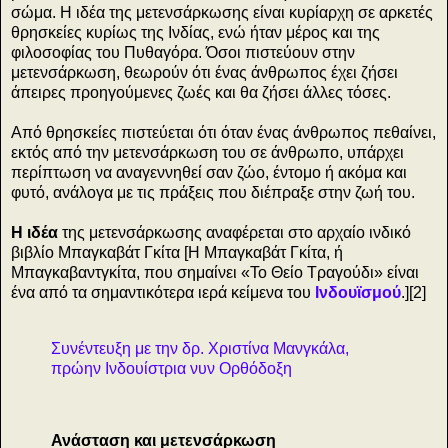
σώμα. Η ιδέα της μετενσάρκωσης είναι κυρίαρχη σε αρκετές
θρησκείες κυρίως της Ινδίας, ενώ ήταν μέρος και της
φιλοσοφίας του Πυθαγόρα. Όσοι πιστεύουν στην
μετενσάρκωση, θεωρούν ότι ένας άνθρωπος έχει ζήσει
άπειρες προηγούμενες ζωές και θα ζήσει άλλες τόσες.
Από θρησκείες πιστεύεται ότι όταν ένας άνθρωπος πεθαίνει,
εκτός από την μετενσάρκωση του σε άνθρωπο, υπάρχει
περίπτωση να αναγεννηθεί σαν ζώο, έντομο ή ακόμα και
φυτό, ανάλογα με τις πράξεις που διέπραξε στην ζωή του.
Η ιδέα
της μετενσάρκωσης αναφέρεται στο αρχαίο ινδικό
βιβλίο Μπαγκαβάτ Γκίτα [Η Μπαγκαβάτ Γκίτα, ή
Μπαγκαβαντγκίτα, που σημαίνει «Το Θείο Τραγούδι» είναι
ένα από τα σημαντικότερα ιερά κείμενα του
Ινδουϊσμού
.][2]
Συνέντευξη με την δρ. Χριστίνα Μανγκάλα,
πρώην Ινδουίστρια νυν Ορθόδοξη
Ανάσταση και μετενσάρκωση