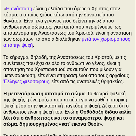
«
Η ανάσταση
είναι η ελπίδα που έφερε ο Χριστός στον
κόσμο, ο οποίος ζούσε κάτω από την δυναστεία του
θανάτου. Είναι ένα γεγονός που δείχνει την αξία του
ανθρώπινου σώματος, γιατί αυτό που περιμένουμε, ως
αποτέλεσμα της Αναστάσεως του Χριστού, είναι η ανάσταση
των σωμάτων, τα οποία διαλύθηκαν
μετά τον
χωρισμό τους
από την ψυχή
.
Το κήρυγμα, δηλαδή, της Αναστάσεως του Χριστού, με τις
συνέπειες που έχει σε όλο το ανθρώπινο γένος, είναι η
απάντηση του Χριστιανισμού σε αυτούς που μιλούν για
μετενσάρκωση, είτε είναι επηρεασμένοι από τους αρχαίους
Έλληνες φιλοσόφους
, είτε από τις ανατολικές θρησκείες.
Η μετενσάρκωση υποτιμά το σώμα
. Το θεωρεί φυλακή
της ψυχής ή ένα ρούχο που πετιέται για να χαθή η ατομική
ψυχή μέσα στην φανταστική παγκόσμια ψυχή. Δέχεται ότι ο
άνθρωπος είναι η ψυχή του. Ενώ
η Ορθόδοξη διδασκαλία
λέει ότι ο άνθρωπος είναι το συναμφότερο, ψυχή και
σώμα, δημιουργημένος «κατ’ εικόνα Θεού
».