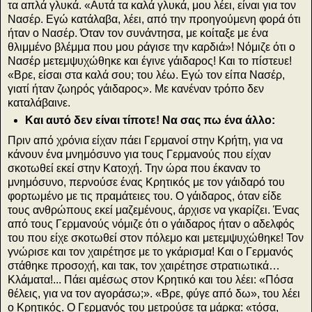
τα απλά γλυκά. «Αυτά τα καλά γλυκά, μου λέει, είναι για τον
Νασέρ. Εγώ κατάλαβα, λέει, από την προηγούμενη φορά ότι
ήταν ο Νασέρ. Όταν τον συνάντησα, με κοίταξε με ένα
θλιμμένο βλέμμα που μου ράγισε την καρδιά»! Νόμιζε ότι ο
Νασέρ μετεμψυχώθηκε και έγινε γάιδαρος! Και το πίστευε!
«Βρε, είσαι στα καλά σου; του λέω. Εγώ τον είπα Νασέρ,
γιατί ήταν ζωηρός γάιδαρος». Με κανέναν τρόπο δεν
καταλάβαινε.
Και αυτό δεν είναι τίποτε! Να σας πω ένα άλλο:
Πριν από χρόνια είχαν πάει Γερμανοί στην Κρήτη, για να
κάνουν ένα μνημόσυνο για τους Γερμανούς που είχαν
σκοτωθεί εκεί στην Κατοχή. Την ώρα που έκαναν το
μνημόσυνο, περνούσε ένας Κρητικός με τον γάιδαρό του
φορτωμένο με τις πραμάτειες του. Ο γάιδαρος, όταν είδε
τους ανθρώπους εκεί μαζεμένους, άρχισε να γκαρίζει. Ένας
από τους Γερμανούς νόμιζε ότι ο γάιδαρος ήταν ο αδελφός
του που είχε σκοτωθεί στον πόλεμο και μετεμψυχώθηκε! Τον
γνώρισε και τον χαιρέτησε με το γκάρισμα! Και ο Γερμανός
στάθηκε προσοχή, και τακ, τον χαιρέτησε στρατιωτικά…
Κλάματα!... Πάει αμέσως στον Κρητικό και του λέει: «Πόσα
θέλεις, για να τον αγοράσω;». «Βρε, φύγε από δω», του λέει
ο Κρητικός. Ο Γερμανός του μετρούσε τα μάρκα: «τόσα,