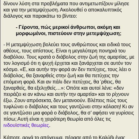
δίνουν λύση στα προβλήματα που αντιμετωπίζουν μίλησε
και για την μετεμψύχωση. Ακολουθεί ο αποκαλυπτικός
διάλογος και παρακάτω το βίντεο:
- Γέροντα, πώς μερικοί άνθρωποι, ακόμη και
μορφωμένοι, πιστεύουν στην μετεμψύχωση;
- Η μετεμψύχωση βολεύει τους ανθρώπους και ειδικά τους
αθέους, τους απίστους. Είναι η μεγαλύτερη πονηριά του
διαβόλου. Τους κρατά ο διάβολος στην ζωή της αμαρτίας, με
τον λογισμό ότι η ψυχή έρχεται και ξανάρχεται σε αυτόν τον
κόσμο. «Ε, και αυτήν την φορά αν δεν πετύχεις, τους λέει ο
διάβολος, θα ξαναρθείς στην ζωή και θα πετύχεις την
επόμενη φορά. Και αν πάλι δεν πετύχεις, θα 'ρθεις, θα
ξαναρθείς, θα εξελιχθείς…»: Οπότε και αυτοί λένε: «δεν
πειράζει κι αν κάνω και αυτήν την αμαρτία» και το ρίχνουν
έξω. Ζουν απρόσεκτα, δεν μετανοούν. Βλέπεις πώς τους
τυφλώνει ο διάβολος και τους γαντζώνει στην κόλαση! Κι αν
σε γαντζώσει μια φορά ο διάβολος, θα σ’ αφήσει να γυρίσεις
πίσω; Αυτή είναι η χειρότερη θεωρία από όλες τις
ινδουϊστικές θεωρίες
.
Κάποτε, αργά το απόγευμα, πέρασε από το Καλύβι ένας