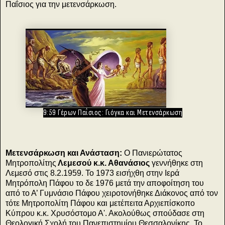
Παΐσιος για την μετενσάρκωση.
9:59 Γέρων Παΐσιος: Γιόγκα και Μετενσάρκωση
Μετενσάρκωση και Ανάσταση:
O Πανιερώτατος
Μητροπολίτης
Λεμεσού κ.κ. Αθανάσιος
γεννήθηκε στη
Λεμεσό στις 8.2.1959. Το 1973 εισήχθη στην Iερά
Μητρόπολη Πάφου το δε 1976 μετά την αποφοίτηση του
από το Α’ Γυμνάσιο Πάφου χειροτονήθηκε Διάκονος από τον
τότε Μητροπολίτη Πάφου και μετέπειτα Αρχιεπίσκοπο
Κύπρου κ.κ. Χρυσόστομο Α'. Ακολούθως σπούδασε στη
Θεολογική Σχολή του Πανεπιστημίου Θεσσαλονίκης. Το