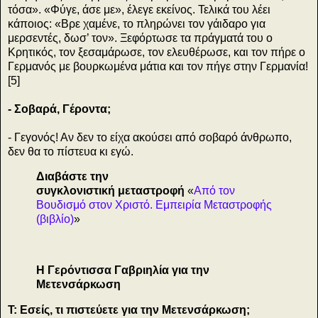
τόσα». «Φύγε, άσε με», έλεγε εκείνος. Τελικά του λέει
κάποιος: «Βρε χαμένε, το πληρώνει τον γάιδαρο για
μερσεντές, δωσ’ τον». Ξεφόρτωσε τα πράγματά του ο
Κρητικός, τον ξεσαμάρωσε, τον ελευθέρωσε, και τον πήρε ο
Γερμανός με βουρκωμένα μάτια και τον πήγε στην Γερμανία!
[5]
- Σοβαρά, Γέροντα;
- Γεγονός! Αν δεν το είχα ακούσει από σοβαρό άνθρωπο,
δεν θα το πίστευα κι εγώ.
Διαβάστε την
συγκλονιστική μεταστροφή
«
Από τον
Βουδισμό στον Χριστό. Εμπειρία Μεταστροφής
(βιβλίο)
»
Η Γερόντισσα Γαβριηλία για την
Μετενσάρκωση
Τ: Εσείς, τι πιστεύετε για την Μετενσάρκωση;