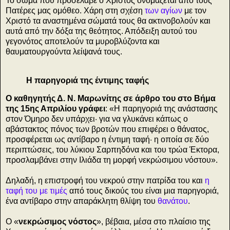
Το σώμα που προσέλαβε ο Χριστός ονομάζεται από τους
Πατέρες μας ομόθεο. Χάρη στη σχέση
των αγίων
με τον
Χριστό τα αναστημένα σώματά τους θα ακτινοβολούν και
αυτά από την δόξα της θεότητος. Απόδειξη αυτού του
γεγονότος αποτελούν τα μυροβλύζοντα και
θαυματουργούντα λείψανά τους.
Η παρηγοριά της έντιμης ταφής
Ο καθηγητής Δ. Ν. Μαρωνίτης σε άρθρο του στο Βήμα
της 15ης Απριλίου γράφει
: «
Η παρηγοριά της ανάστασης
στον Όμηρο δεν υπάρχει· για να γλυκάνει κάπως ο
αβάστακτος πόνος των βροτών που επιφέρει ο θάνατος,
προσφέρεται ως αντίβαρο η έντιμη ταφή· η οποία σε δύο
περιπτώσεις, του λύκιου Σαρπηδόνα και του τρώα Έκτορα,
προσλαμβάνει στην Ιλιάδα τη μορφή νεκρώσιμου νόστου
».
Δηλαδή, η επιστροφή του νεκρού στην πατρίδα του και
η
ταφή του με τιμές
από τους δικούς του είναι μια παρηγοριά,
ένα αντίβαρο στην απαράκλητη θλίψη του
θανάτου
.
Ο «
νεκρώσιμος νόστος
», βέβαια, μέσα στο πλαίσιο της