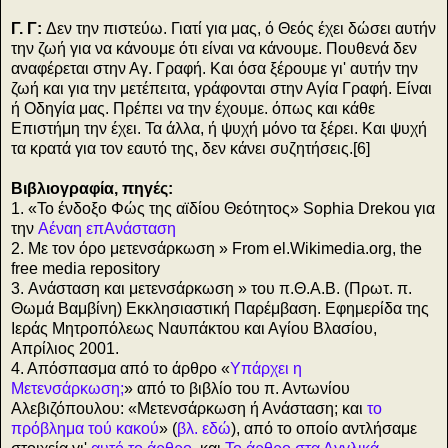
Γ. Γ:
Δεν την πιστεύω. Γιατί για μας, ό Θεός έχει δώσει αυτήν
την ζωή για να κάνουμε ότι είναι να κάνουμε. Πουθενά δεν
αναφέρεται στην Αγ. Γραφή. Και όσα ξέρουμε γι' αυτήν την
ζωή και για την μετέπειτα, γράφονται στην Αγία Γραφή. Είναι
ή Οδηγία μας. Πρέπει να την έχουμε. όπως και κάθε
Επιστήμη την έχει. Τα άλλα, ή ψυχή μόνο τα ξέρει. Και ψυχή
τα κρατά για τον εαυτό της, δεν κάνει συζητήσεις.[6]
Βιβλιογραφία, πηγές:
1. «Το ένδοξο Φώς της αϊδίου Θεότητος» Sophia Drekou για
την
Αέναη επΑνάσταση
2. Με τον όρο μετενσάρκωση »
From el.Wikimedia.org, the
free media repository
3. Ανάσταση και μετενσάρκωση » του π.Θ.Α.Β. (Πρωτ. π.
Θωμά Βαμβίνη) Εκκλησιαστική Παρέμβαση. Εφημερίδα της
Ιεράς Μητροπόλεως Ναυπάκτου και Αγίου Βλασίου,
Απρίλιος 2001.
4. Απόσπασμα από το άρθρο «
Υπάρχει η
Μετενσάρκωση;
» από το βιβλίο του π. Αντωνίου
Αλεβιζόπουλου: «Μετενσάρκωση ή Ανάσταση; και
το
πρόβλημα τού κακού
» (
βλ. εδώ
), από το οποίο αντλήσαμε