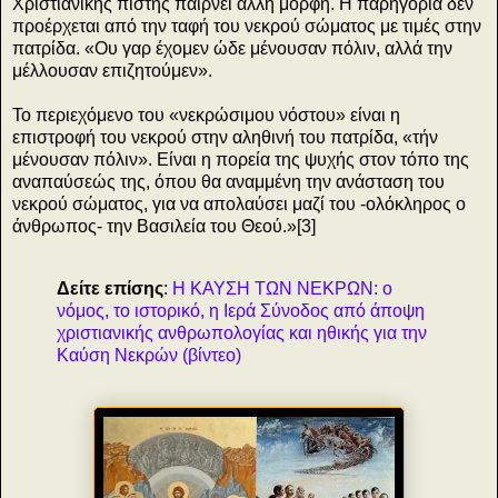
Χριστιανικής πίστης παίρνει άλλη μορφή. Η παρηγοριά δεν
προέρχεται από την ταφή του νεκρού σώματος με τιμές στην
πατρίδα. «Ου γαρ έχομεν ώδε μένουσαν πόλιν, αλλά την
μέλλουσαν επιζητούμεν».
Το περιεχόμενο του «νεκρώσιμου νόστου» είναι η
επιστροφή του νεκρού στην αληθινή του πατρίδα, «τήν
μένουσαν πόλιν». Είναι η πορεία της ψυχής στον τόπο της
αναπαύσεώς της, όπου θα αναμμένη την ανάσταση του
νεκρού σώματος, για να απολαύσει μαζί του -ολόκληρος ο
άνθρωπος- την Βασιλεία του Θεού.»[3]
Δείτε επίσης
:
Η ΚΑΥΣΗ ΤΩΝ ΝΕΚΡΩΝ: ο
νόμος, το ιστορικό, η Ιερά Σύνοδος από άποψη
χριστιανικής ανθρωπολογίας και ηθικής για την
Καύση Νεκρών (βίντεο)