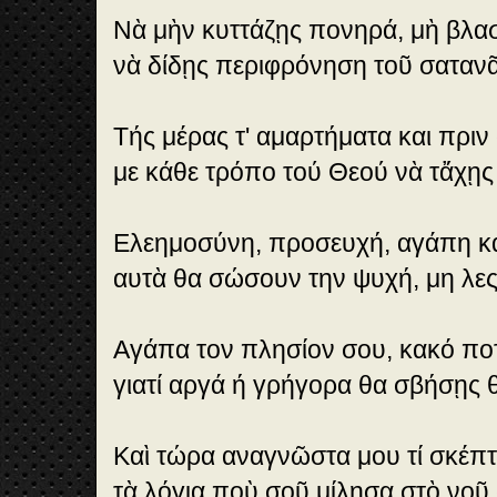
Νὰ μὴν κυττάζῃς πονηρά, μὴ βλασ
νὰ δίδῃς περιφρόνηση τοῦ σατανᾶ
Τής μέρας τ' αμαρτήματα και πριν
με κάθε τρόπο τού Θεού νὰ τἄχῃς
Ελεημοσύνη, προσευχή, αγάπη κα
αυτὰ θα σώσουν την ψυχή, μη λες 
Αγάπα τον πλησίον σου, κακό πο
γιατί αργά ή γρήγορα θα σβήσῃς 
Καὶ τώρα αναγνῶστα μου τί σκέπτ
τὰ λόγια ποὺ σοῦ μίλησα στὸ νοῦ 