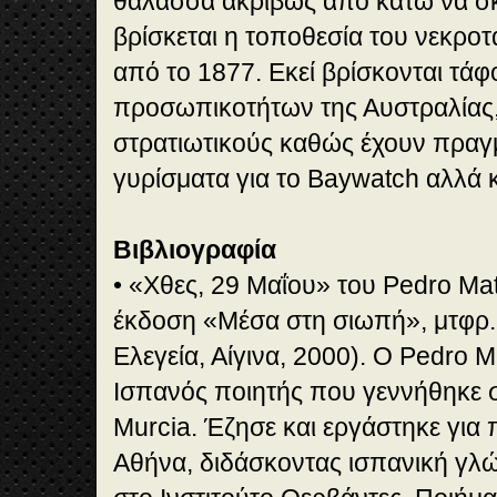
θάλασσα ακριβώς από κάτω να σκ
βρίσκεται η τοποθεσία του νεκρο
από το 1877. Εκεί βρίσκονται τά
προσωπικοτήτων της Αυστραλίας,
στρατιωτικούς καθώς έχουν πραγμ
γυρίσματα για το Baywatch αλλά κ
Βιβλιογραφία
• «Χθες, 29 Μαΐου» του Pedro Ma
έκδοση «Μέσα στη σιωπή», μτφρ. 
Ελεγεία, Αίγινα, 2000). O Pedro 
Iσπανός ποιητής που γεννήθηκε 
Murcia. Έζησε και εργάστηκε για
Αθήνα, διδάσκοντας ισπανική γλ