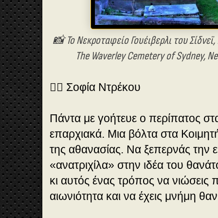
📸 Το Νεκροταφείο Γουέιβερλι του Σίδνεϊ,
The Waverley Cemetery of Sydney, New
✍🏻 Σοφία Ντρέκου
Πάντα με γοήτευε ο περίπατος στα
επαρχιακά. Μια βόλτα στα Κοιμητή
της αθανασίας. Να ξεπερνάς την 
«ανατριχίλα» στην ιδέα του θανάτ
κι αυτός ένας τρόπος να νιώσεις 
αιωνιότητα και να έχεις μνήμη θα