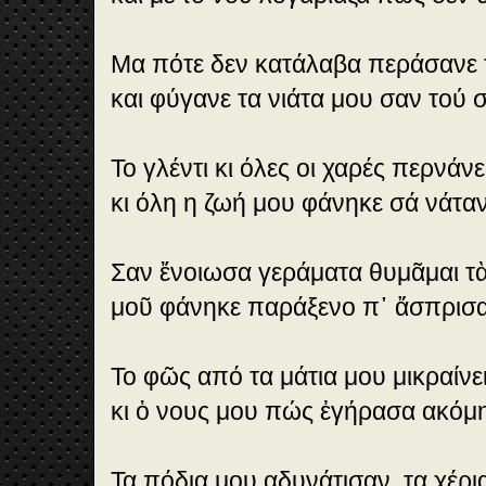
Μα πότε δεν κατάλαβα περάσανε 
και φύγανε τα νιάτα μου σαν τού σ
Το γλέντι κι όλες οι χαρές περνάν
κι όλη η ζωή μου φάνηκε σά νάταν
Σαν ἔνοιωσα γεράματα θυμᾶμαι τὰ
μοῦ φάνηκε παράξενο π᾿ ἄσπρισα
Το φῶς από τα μάτια μου μικραίνει
κι ὁ νους μου πώς ἐγήρασα ακόμη 
Τα πόδια μου αδυνάτισαν, τα χέρια