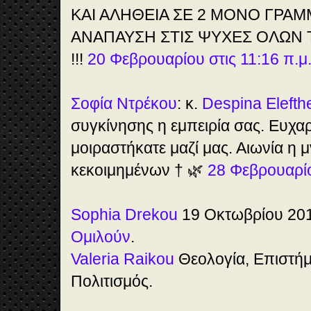
ΚΑΙ ΑΛΗΘΕΙΑ ΣΕ 2 ΜΟΝΟ ΓΡΑΜΜ
ΑΝΑΠΑΥΣΗ ΣΤΙΣ ΨΥΧΕΣ ΟΛΩΝ
!!!
20 Φεβρουαρίου στις 11:16 π.μ
Σοφία Ντρέκου
: κ.
Despina Elefth
συγκίνησης η εμπειρία σας. Ευχα
μοιραστήκατε μαζί μας. Αιωνία η 
κεκοιμημένων † 🌿
28 Φεβρουαρίο
Sophia Drekou
19 Οκτωβρίου 20
Ομιλούν
.
Valeria Raikou
Θεολογία, Επιστήμ
Πολιτισμός.