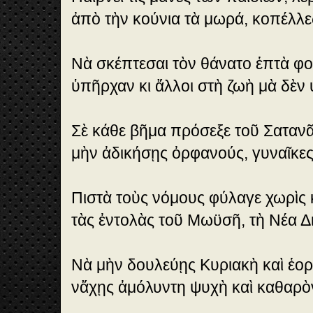
ἀπὸ τὴν κούνια τὰ μωρά, κοπέλλε
Νὰ σκέπτεσαι τὸν θάνατο ἑπτὰ φο
ὑπῆρχαν κι ἄλλοι στὴ ζωὴ μὰ δὲν
Σὲ κάθε βῆμα πρόσεξε τοῦ Σατανᾶ
μὴν ἀδικήσῃς ὀρφανούς, γυναῖκες 
Πιστὰ τοὺς νόμους φύλαγε χωρὶς
τὰς ἐντολὰς τοῦ Μωϋσῆ, τὴ Νέα Δ
Νὰ μὴν δουλεύῃς Κυριακὴ καὶ ἑορ
νἄχῃς ἀμόλυντη ψυχὴ καὶ καθαρὸν