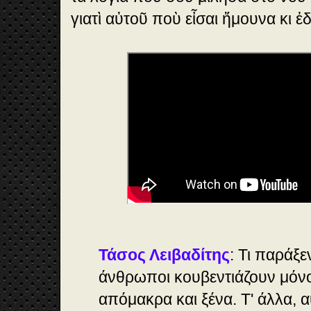
γιατὶ αὐτοῦ ποὺ εἶσαι ἤμουνα κι ἐ
Τάσος Λειβαδίτης
: Τι παράξε
άνθρωποι κουβεντιάζουν μόνο 
απόμακρα και ξένα. Τ' άλλα, α