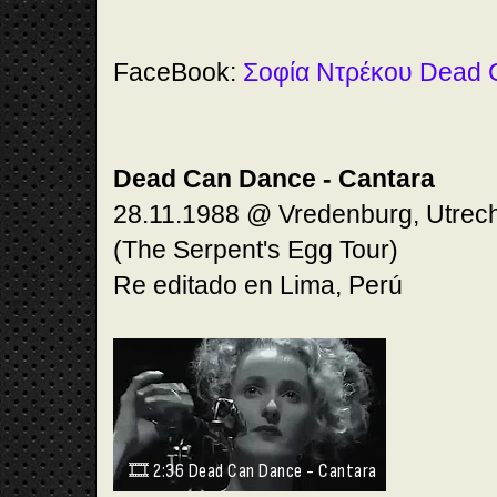
FaceBook:
Σοφία Ντρέκου Dead
Dead Can Dance - Cantara
28.11.1988 @ Vredenburg, Utrech
(The Serpent's Egg Tour)
Re editado en Lima, Perú
🎞️
2:36 Dead Can Dance - Cantara