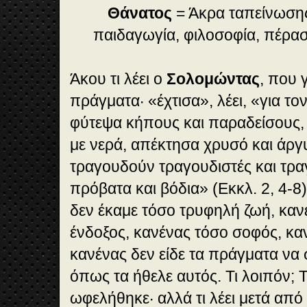
Θάνατος
= Άκρα ταπείνωσης
παιδαγωγία, φιλοσοφία, πέρασ
Άκου τι λέει ο
Σολομώντας
, που 
πράγματα· «έχτισα», λέει, «για το
φύτεψα κήπους και παραδείσους, 
με νερά, απέκτησα χρυσό και άργ
τραγουδούν τραγουδιστές και τρα
πρόβατα και βόδια» (Εκκλ. 2, 4-8
δεν έκαμε τόσο τρυφηλή ζωή, καν
ένδοξος, κανένας τόσο σοφός, κα
κανένας δεν είδε τα πράγματα να
όπως τα ήθελε αυτός. Τι λοιπόν; 
ωφελήθηκε· αλλά τι λέει μετά από