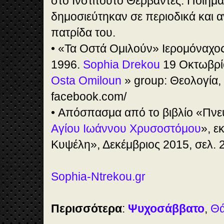
στο Ινστιτούτο Θερβάντες. Ποιήμα
δημοσιεύτηκαν σε περιοδικά και 
πατρίδα του.
• «Τα Οστά Ομιλούν» Ιερομόναχος
1996.
Sophia Drekou
19 Οκτωβρί
Osta Omiloun
» group: Θεολογία,
facebook.com/
• Απόσπασμα από το βιβλίο «Πνε
Αγίου Ιωάννου Χρυσοστόμου
», ε
Κυψέλη», Δεκέμβριος 2015, σελ. 
Sophia-Ntrekou.gr
Περισσότερα
:
Ψυχοσάββατο
,
Θά