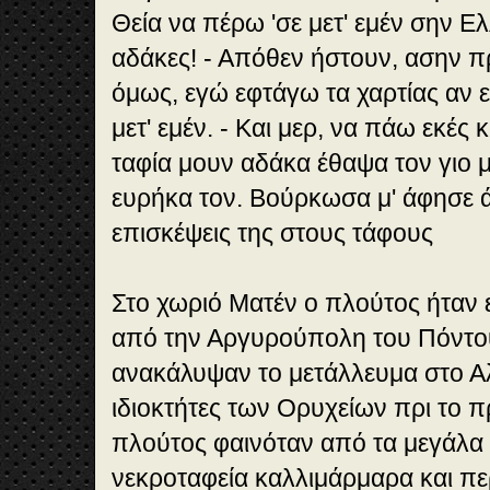
Θεία να πέρω 'σε μετ' εμέν σην Ε
αδάκες! - Απόθεν ήστουν, ασην πρε
όμως, εγώ εφτάγω τα χαρτίας αν ε
μετ' εμέν. - Και μερ, να πάω εκές 
ταφία μουν αδάκα έθαψα τον γιο 
ευρήκα τον. Βούρκωσα μ' άφησε 
επισκέψεις της στους τάφους
Στο χωριό Ματέν ο πλούτος ήταν
από την Αργυρούπολη του Πόντου
ανακάλυψαν το μετάλλευμα στο Αλ
ιδιοκτήτες των Ορυχείων πρι το π
πλούτος φαινόταν από τα μεγάλα 
νεκροταφεία καλλιμάρμαρα και πε