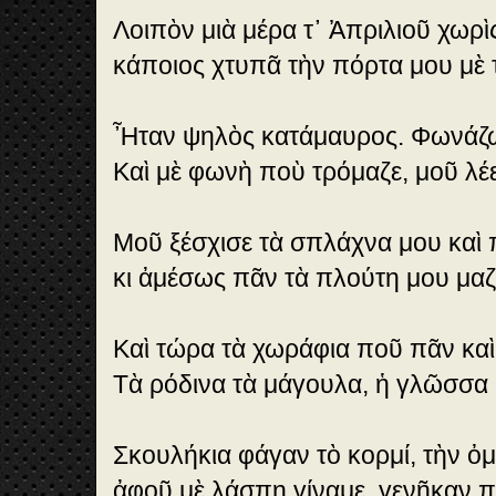
Λοιπὸν μιὰ μέρα τ᾿ Ἀπριλιοῦ χωρὶ
κάποιος χτυπᾶ τὴν πόρτα μου μὲ 
Ἦταν ψηλὸς κατάμαυρος. Φωνάζω
Καὶ μὲ φωνὴ ποὺ τρόμαζε, μοῦ λέ
Μοῦ ξέσχισε τὰ σπλάχνα μου καὶ
κι ἀμέσως πᾶν τὰ πλούτη μου μαζὶ
Καὶ τώρα τὰ χωράφια ποῦ πᾶν καὶ
Τὰ ρόδινα τὰ μάγουλα, ἡ γλῶσσα κ
Σκουλήκια φάγαν τὸ κορμί, τὴν ὀ
ἀφοῦ μὲ λάσπη γίναμε, γενῆκαν π