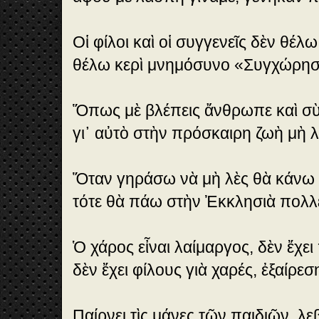
Οἱ φίλοι καὶ οἱ συγγενεῖς δὲν θέλω
θέλω κερὶ μνημόσυνο «Συγχώρησε
Ὅπως μὲ βλέπεις ἄνθρωπε καὶ σὺ
γι᾿ αὐτὸ στὴν πρόσκαιρη ζωὴ μὴ λ
Ὅταν γηράσω νὰ μὴ λὲς θὰ κάνω
τότε θὰ πάω στὴν Ἐκκλησιὰ πολλ
Ὁ χάρος εἶναι λαίμαργος, δὲν ἔχει
δὲν ἔχει φίλους γιὰ χαρές, ἐξαίρεσ
Παίρνει τὶς μάνες τῶν παιδιῶν, λ