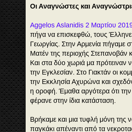
Οι Αναγνώστες και Αναγνώστρι
Aggelos Aslanidis 2 Μαρτίου 201
πήγα να επισκεφθώ, τους Έλληνες
Γεωργίας. Στην Αρμενία πήγαμε στ
Ματέν της περιοχής Στεπανοβάν κα
Και στα δύο χωριά μα πρότειναν ν
την Εγκλεσίαν. Στο Γιακτάν οι κομ
την Εκκλησία Αχυρώνα και σχεδό
η οροφή. Έμαθα αργότερα ότι την
φέρανε στην ίδια κατάσταση.
Βρήκαμε και μια τυφλή μόνη της να
παγκάκι απέναντι από τα νεκροταφ