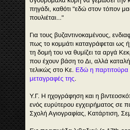
σγουρομάλα κόρη να γεμώσει την κ
3
πηγάδι, καθότι "εδώ στον τόπον μα
Ει
πουλιέται..."
ς
πρ
Για τους βυζαντινοκαμένους, ενδια
ασ
πως το κομμάτι καταγράφεται ως ήχ
ιν
τη δομή του να θυμίζει τα αργά Κε
άδ
που έχουν βάση το Δι, αλλά καταλή
α
λι
τελικώς στο Κε.
Εδώ η παρτιτούρα 
βα
μεταγραφές της
.
δι
ού
Υ.Γ. Η ηχογράφηση και η βιντεοσκ
(a
ενός ευρύτερου εγχειρήματος σε π
17
Σχολή Αγιογραφίας, Κατάρτιση, Σεμ
th-
ce