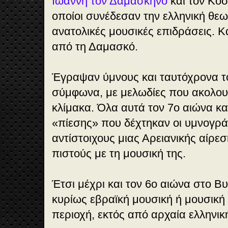
Ιωάννη τον Δαμασκηνό
και τον Κοσ
οποίοι συνέδεσαν την ελληνική θε
ανατολικές μουσικές επιδράσεις. Και
από τη Δαμασκό.
Έγραψαν ύμνους και ταυτόχρονα τ
σύμφωνα, με μελωδίες που ακολο
κλίμακα. Όλα αυτά τον 7ο αιώνα και
«πίεσης» που δέχτηκαν οι υμνογρά
αντίστοιχους μιας Αρειανικής αίρ
πιστούς με τη μουσική της.
Έτσι μέχρι και τον 6ο αιώνα στο Β
κυρίως εβραϊκή μουσική ή μουσική
περιοχή, εκτός από αρχαία ελληνικ