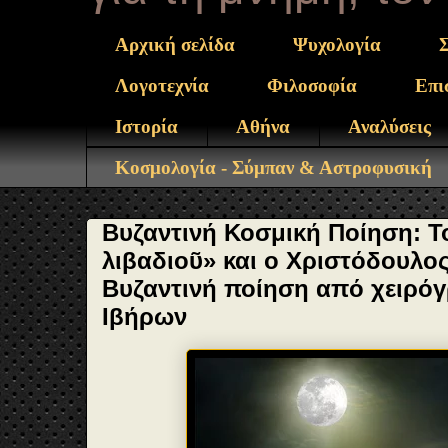
Αρχική σελίδα
Ψυχολογία
Λογοτεχνία
Φιλοσοφία
Επι
Ιστορία
Αθήνα
Αναλύσεις
Κοσμολογία - Σύμπαν & Αστροφυσική
Βυζαντινή Κοσμική Ποίηση: Τ
λιβαδιοῦ» και ο Χριστόδουλο
Βυζαντινή ποίηση από χειρό
Ιβήρων