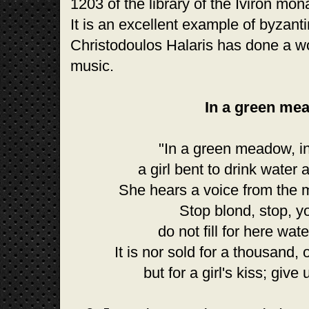
1203 of the library of the Iviron mo
It is an excellent example of byzanti
Christodoulos Halaris has done a wo
music.
In a green me
"In a green meadow, in
a girl bent to drink water a
She hears a voice from the 
Stop blond, stop, yo
do not fill for here wate
It is nor sold for a thousand,
but for a girl's kiss; give 