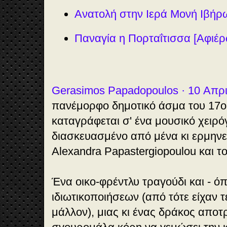
Ανατολή στην Ιερά Μονή Ιβήρ
Παναγία η Πορταΐτισσα [Αφιέ
Gerasimos Papadopoulos · 10 Απρι
πανέμορφο δημοτικό άσμα του 17ο
καταγράφεται σ' ένα μουσικό χειρό
διασκευασμένο από μένα κι ερμηνε
Alexandra Papastergiopoulou και το
Ένα οικο-φρέντλυ τραγούδι και - όπ
ιδιωτικοποιήσεων (από τότε είχαν 
6
μάλλον), μιας κι ένας δράκος αποτρ
:5