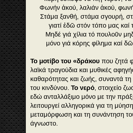
Φωνήν ἀκού, λαλιάν ἀκού, φων
Στάμα ξανθή, στάμα σγουρή, στ
γιατί ἐδῶ στόν τόπο μας καί 
Μηδέ γιά χίλια τό πουλοῦν μηδ
μόνο γιά κόρης φίλημα καί δῶ
Το μοτίβο του «δράκου
που ζητά φ
λαϊκά τραγούδια και μυθικές αφηγή
καθαρότητας και ζωής, συναντά τη
του κινδύνου.
Το νερό
, στοιχείο ζω
εδώ ανταλλάξιμο μόνο με την πράξ
λειτουργεί αλληγορικά για τη μύησ
μεταμόρφωση και τη συνάντηση το
άγνωστο.