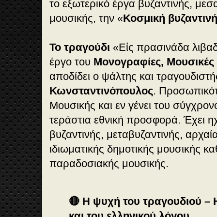
το εξωτερικό έργα βυζαντινής, μεσ
μουσικής, την «
Κοσμική βυζαντιν
Το τραγούδι
«Εἰς πρασινάδα λιβαδ
έργο του
Μονογραφίες, Μουσικές
αποδίδει ο ψάλτης και τραγουδιστ
Κωνσταντινόπουλος
. Προσωπικότ
Μουσικής και εν γένει του σύγχρον
τεράστια εθνική προσφορά. Έχει η
βυζαντινής, μεταβυζαντινής, αρχαία
ιδιωματικής δημοτικής μουσικής κ
παραδοσιακής μουσικής.
🔴 Η ψυχή του τραγουδιού –
και του ελληνικού λόγου