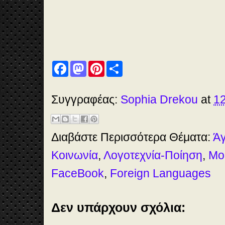
F
M
P
S
a
a
i
h
c
s
n
a
e
t
t
r
b
o
e
e
Συγγραφέας:
Sophia Drekou
at
12
o
d
r
o
o
e
k
n
s
t
Διαβάστε Περισσότερα Θέματα:
Άγ
Κοινωνία
,
Λογοτεχνία-Ποίηση
,
Μο
FaceBook
,
Foreign Languages
Δεν υπάρχουν σχόλια: