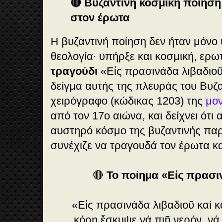
🔴 Βυζαντινή κοσμική ποίησ
στον έρωτα
Η βυζαντινή ποίηση δεν ήταν μόνο
θεολογία∙ υπήρξε και κοσμική, ερω
τραγούδι
«Εἰς πρασινάδα λιβαδιοῦ
δείγμα αυτής της πλευράς του Βυζ
χειρόγραφο (κώδικας 1203) της
μο
από τον 17ο αιώνα, και δείχνει ότι
αυστηρό κόσμο της βυζαντινής πα
συνέχιζε να τραγουδά τον έρωτα κα
🔴
Το ποίημα «Εἰς πρασι
«Εἰς πρασινάδα λιβαδιοῦ καί κ
κόρη ἔσκυψε νά πιῇ νερόν, νά