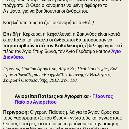
πράγματα. Ο Θεός οικονόμησε να μείνη άφθαρτο το
Λείψανο, για να βοηθιούνται οι άνθρωποι.
Και βλέπετε πως τα έχει οικονομήσει ο Θεός!
Επειδή η Κέρκυρα, η Κεφαλλονιά, η Ζάκυνθος είναι κοντά
στην Ιταλία και εύκολα οι άνθρωποι θα μπορούσαν να
παρασυρθούν από τον Καθολικισμό
, έβαλε φράγμα εκεί
πέρα τον Άγιο Σπυρίδωνα, τον Άγιο Γεράσιμο και τον
Άγιο
Διονύσιο
.
Γέροντος Παϊσίου Αγιορείτου, Λόγοι Στ', Περί Προσευχής, Εκδ.
Ιερόν Ησυχαστήριον «Ευαγγελιστής Ιωάννης Ο Θεολόγος»,
Σουρωτή Θεσσαλονίκης, 2012, Σελ. 110.
Αγιορείται Πατέρες και Αγιορείτικα -
Γέροντος
Παϊσίου Αγιορείτου
Περιγραφή:
Ο γέρων Παΐσιος μιλά για το Άγιον Όρος και
τους «ασυρματιστές του Θεού» - γνωστούς και άγνωστους
Οσίους Πατέρες, οι οποίοι με τη μετάνοια και την άσκηση