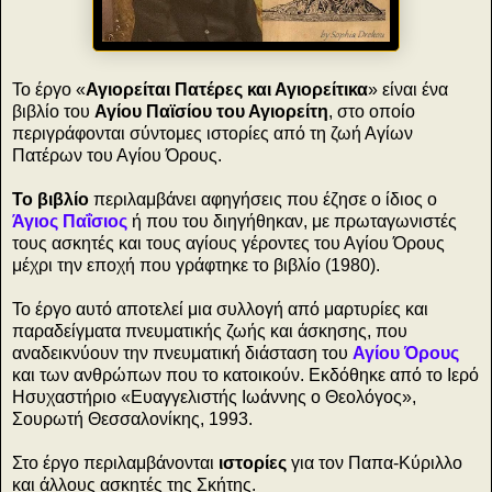
Το έργο «
Αγιορείται Πατέρες και Αγιορείτικα
» είναι ένα
βιβλίο του
Αγίου Παϊσίου του Αγιορείτη
, στο οποίο
περιγράφονται σύντομες ιστορίες από τη ζωή Αγίων
Πατέρων του Αγίου Όρους.
Το βιβλίο
περιλαμβάνει αφηγήσεις που έζησε ο ίδιος ο
Άγιος Παΐσιος
ή που του διηγήθηκαν, με πρωταγωνιστές
τους ασκητές και τους αγίους γέροντες του Αγίου Όρους
μέχρι την εποχή που γράφτηκε το βιβλίο (1980).
Το έργο αυτό αποτελεί μια συλλογή από μαρτυρίες και
παραδείγματα πνευματικής ζωής και άσκησης, που
αναδεικνύουν την πνευματική διάσταση του
Αγίου Όρους
και των ανθρώπων που το κατοικούν. Εκδόθηκε από το Ιερό
Ησυχαστήριο «Ευαγγελιστής Ιωάννης ο Θεολόγος»,
Σουρωτή Θεσσαλονίκης, 1993.
Στο έργο περιλαμβάνονται
ιστορίες
για τον Παπα-Κύριλλο
και άλλους ασκητές της Σκήτης.