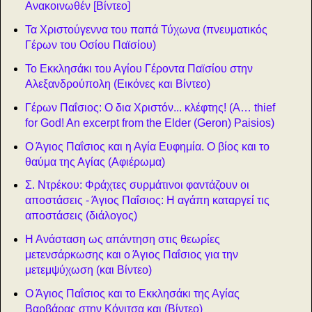
Ανακοινωθέν [Βίντεο]
Τα Χριστούγεννα του παπά Τύχωνα (πνευματικός
Γέρων του Οσίου Παϊσίου)
Το Εκκλησάκι του Αγίου Γέροντα Παϊσίου στην
Αλεξανδρούπολη (Εικόνες και Βίντεο)
Γέρων Παΐσιος: Ο δια Χριστόν... κλέφτης! (A… thief
for God! An excerpt from the Elder (Geron) Paisios)
Ο Άγιος Παΐσιος και η Αγία Ευφημία. Ο βίος και το
θαύμα της Αγίας (Αφιέρωμα)
Σ. Ντρέκου: Φράχτες συρμάτινοι φαντάζουν οι
αποστάσεις - Άγιος Παΐσιος: Η αγάπη καταργεί τις
αποστάσεις (διάλογος)
Η Ανάσταση ως απάντηση στις θεωρίες
μετενσάρκωσης και ο Άγιος Παΐσιος για την
μετεμψύχωση (και Βίντεο)
Ο Άγιος Παΐσιος και το Εκκλησάκι της Αγίας
Βαρβάρας στην Κόνιτσα και (Βίντεο)