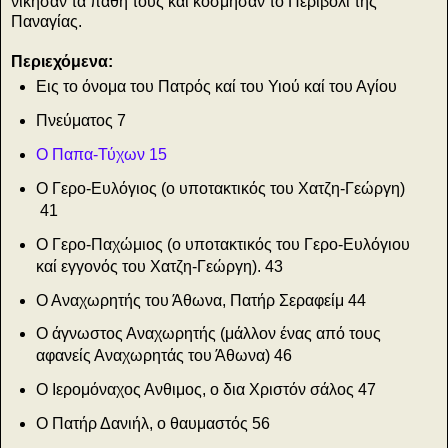
νίκησαν τα πάθη τους και κόσμησαν το Περιβόλι της
Παναγίας.
Περιεχόμενα:
Εις το όνομα του Πατρός καί του Υιού καί του Αγίου
Πνεύματος
7
Ο Παπα-Τύχων
15
Ο Γερο-Ευλόγιος (ο υποτακτικός του Χατζη-Γεώργη)
41
Ο Γερο-Παχώμιος (ο υποτακτικός του Γερο-Ευλόγιου
καί εγγονός του Χατζη-Γεώργη). 43
Ο Αναχωρητής του Άθωνα, Πατήρ Σεραφείμ
44
Ο άγνωστος Αναχωρητής (μάλλον ένας από τους
αφανείς Αναχωρητάς του Άθωνα)
46
Ο Ιερομόναχος Ανθιμος, ο δια Χριστόν σάλος
47
Ο Πατήρ Δανιήλ, ο θαυμαστός
56