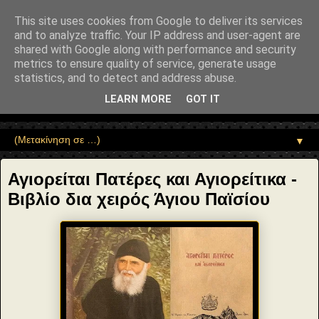
"copyrightHolder": { "@type": "Person", "name": "Sophia Drekou" },
"potentialAction": { "@type": "ReadAction", "target":
This site uses cookies from Google to deliver its services
"https://www.sophia-ntrekou.gr/2017/12/paisios-spyridwn.html" } }
and to analyze traffic. Your IP address and user-agent are
Αέναη επΑνάσταση
shared with Google along with performance and security
metrics to ensure quality of service, generate usage
statistics, and to detect and address abuse.
• Επιστήμη • Ψυχολογία • Λογοτεχνία • Τέχνες • Θεολογία •
Φιλοσοφία • Στοχασμοί... για τη μνήμη, τον άνθρωπο και το
LEARN MORE
GOT IT
Φως
▼
Αγιορείται Πατέρες και Αγιορείτικα -
Βιβλίο δια χειρός Άγιου Παϊσίου