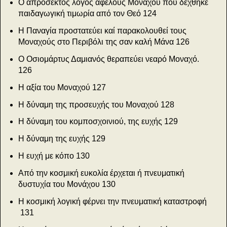
Ο απρόσεκτος λόγος αφελούς Μονάχου πού δέχθη­κε
παιδαγωγική τιμωρία από τον Θεό 124
Η Παναγία προστατεύει καί παρακολουθεί τους
Μοναχούς στο Περιβόλι της σαν καλή Μάνα 126
Ο Οσιομάρτυς Δαμιανός θεραπεύει νεαρό Μοναχό.
126
Η αξία του Μοναχού
127
Η δύναμη της προσευχής του Μοναχού
128
Η δύναμη του κομποσχοινιού, της ευχής
129
Η δύναμη της ευχής
129
Η ευχή με κόπο
130
Από την κοσμική ευκολία έρχεται ή πνευματική
δυστυχία του Μονάχου
130
Η κοσμική λογική φέρνει την πνευματική καταστροφή
131