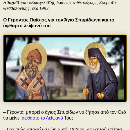
Ησυχαστήριο «Ευαγγελιστής Ιωάννης ο Θεολόγος», Σουρωτή
Θεσσαλονίκης, εκδ 1993.
Ο Γέροντας Παΐσιος για τον Άγιο Σπυρίδωνα και το
άφθαρτο λείψανό του
– Γέροντα, μπορεί ο άγιος Σπυρίδων να ζήτησε από τον Θεό
να μείνει
άφθαρτο το Λείψανό
Του;
– Όχι, πώς μπορεί να γίνη αυτό; Οι Άγιοι δεν ζητούν τέτοια