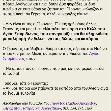
πόρτα. Ανοίγουν και τι να ιδούν! Δύο ψαράδες με δυό
πανέρια γεμάτα ψάρια να ζητάνε τον Γέροντα. Φώναξαν οι
υποτακτικοί τον Γέροντα, αλλά οι ψαράδες είπαν:
– Δεν είναι αυτός ο Γέροντας. Σ’ εμάς ήρθε ένας άλλος
Γέροντας και μας είπε: «
Να πάτε τα ψάρια στο Κελλί του
Αγίου Σπυρίδωνος, που πανηγυρίζει, και θα πληρωθείτε
με καλή τιμή. Αν θέλετε, να σας δώσω και καπάρο
».
Ο Γέροντας κατάλαβε το θαύμα και τους πέρασε στο Ναό να
προσκυνήσουν. Μόλις αντίκρισαν την Εικόνα του
Αγίου
Σπυρίδωνος
είπαν:
– Να αυτός ήταν ο Γέροντας που μας είπε να φέρουμε εδώ
τα ψάρια!
Τους λέει τότε ο Γέροντας:
– Αχ βρε παιδιά δεν παίρνατε το καπάρο από τον Άγιο για να
το έχουμε ευλογία!
Απόσπασμα από το βιβλίο του
Γέροντος Παϊσίου Αγιορείτου
,
«
Αγιορείται Πατέρες και Αγιορείτικα
», σελ. 134, έκδ. Ιερό