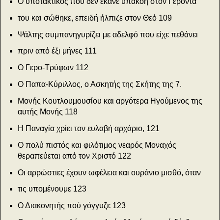
Ο υποτακτικός πού δεν έκανε υπακοή στον Γέροντα
του και σώθηκε, επειδή ήλπιζε στον Θεό
109
Ψάλτης συμπανηγυρίζει με αδελφό που είχε πεθάνει
πριν από έξι μήνες
111
Ο Γερο-Τρύφων
112
Ο Παπα-Κύριλλος, ο Ασκητής της Σκήτης της 7.
Μονής Κουτλουμουσίου και αργότερα Ηγούμε­νος της
αυτής Μονής
118
Η Παναγία χρίει τον ευλαβή αρχάριο, 121
Ο πολύ πιστός και φιλότιμος νεαρός Μοναχός
θεραπεύεται από τον Χριστό
122
Οι αρρώστιες έχουν ωφέλεια και ουράνιο μισθό, όταν
τις υπομένουμε
123
Ο Διακονητής πού γόγγυζε
123