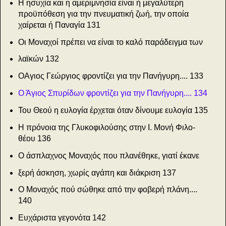
Η ησυχία και η αμεριμνησία είναι ή μεγαλύτερη
προϋπόθεση για την πνευματική ζωή, την οποία
χαίρεται ή Παναγία
131
Οι Μοναχοί πρέπει να είναι το καλό παράδειγμα των
λαϊκών
132
ΟΑγιος Γεώργιος φροντίζει για την Πανήγυρη.... 133
Ο Άγιος Σπυρίδων φροντίζει για την Πανήγυρη.... 134
Του Θεού η ευλογία έρχεται όταν δίνουμε ευλογία 135
Η πρόνοια της Γλυκοφιλούσης στην Ι. Μονή Φιλο­
θέου
136
Ο άσπλαχνος Μοναχός που πλανέθηκε, γιατί έκανε
ξερή άσκηση, χωρίς αγάπη και διάκριση
137
Ο Μοναχός πού σώθηκε από την φοβερή πλάνη....
140
Ευχάριστα γεγονότα
142