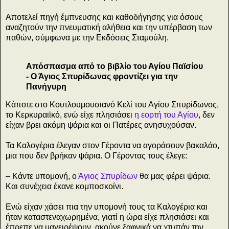
Αποτελεί πηγή έμπνευσης και καθοδήγησης για όσους
αναζητούν την πνευματική αλήθεια και την υπέρβαση των
παθών, σύμφωνα με την Εκδόσεις Σταμούλη.
Απόσπασμα από το βιβλίο του Αγίου Παϊσίου
- Ο Άγιος Σπυρίδωνας φροντίζει για την
Πανήγυρη
Κάποτε στο Κουτλουμουσιανό Κελί του Αγίου Σπυρίδωνος,
το Κερκυραιϊκό, ενώ είχε πλησιάσει
η εορτή του Αγίου
, δεν
είχαν βρει ακόμη ψάρια και οι Πατέρες ανησυχούσαν.
Τα Καλογέρια έλεγαν στον Γέροντα να αγοράσουν βακαλάο,
μια που δεν βρήκαν ψάρια. Ο Γέροντας τους έλεγε:
– Κάντε υπομονή, ο
Άγιος Σπυρίδων
θα μας φέρει ψάρια.
Και συνέχεια έκανε κομποσκοίνι.
Ενώ είχαν χάσει πια την υπομονή τους τα Καλογέρια και
ήταν καταστεναχωρημένα, γιατί η ώρα είχε πλησιάσει και
έπρεπε να μαγειρέψουν, ακούνε ξαφνικά να χτυπάν την