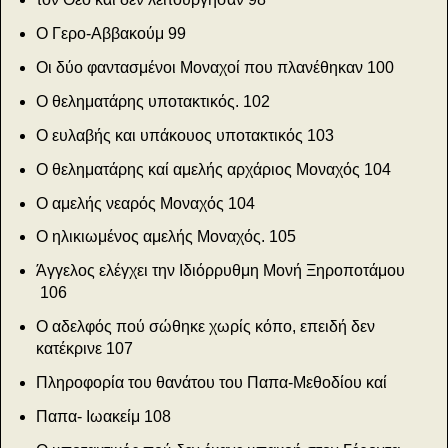
Ο Γερο-Αββακούμ
99
Οι δύο φαντασμένοι Μοναχοί που πλανέθηκαν
100
Ο θεληματάρης υποτακτικός. 102
Ο ευλαβής και υπάκουος υποτακτικός
103
Ο θεληματάρης καί αμελής αρχάριος Μοναχός 104
Ο αμελής νεαρός Μοναχός
104
Ο ηλικιωμένος αμελής Μοναχός. 105
Άγγελος ελέγχει την Ιδιόρρυθμη Μονή Ξηροποτάμου
106
Ο αδελφός πού σώθηκε χωρίς κόπο, επειδή δεν
κατέκρινε
107
Πληροφορία του θανάτου του Παπα-Μεθοδίου καί
Παπα- Ιωακείμ
108