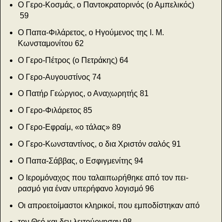
Ο Γερο-Κοσμάς, ο Παντοκρατορινός (ο Αμπελικός)
59
Ο Παπα-Φιλάρετος, ο Ηγούμενος της Ι. Μ.
Κωνσταμονίτου
62
Ο Γερο-Πέτρος (ο Πετράκης)
64
Ο Γερο-Αυγουστίνος
74
Ο Πατήρ Γεώργιος, ο Αναχωρητής
81
Ο Γερο-Φιλάρετος
85
Ο Γερο-Εφραίμ, «ο τάλας»
89
Ο Γερο-Κωνσταντίνος, ο δια Χριστόν σαλός
91
Ο Παπα-Σάββας, ο Εσφιγμενίτης
94
Ο Ιερομόναχος που ταλαιπωρήθηκε από τον πει­
ρασμό για έναν υπερήφανο λογισμό
96
Οι απροετοίμαστοι κληρικοί, που εμποδίστηκαν από
τον Θεό και δεν λειτούργησαν
98