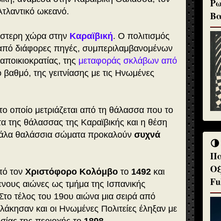
Ρω
Ατλαντικό ωκεανό.
Βα
έστερη χώρα στην
Καραϊβική
. Ο πολιτισμός
ι από διάφορες πηγές, συμπεριλαμβανομένων
 αποικιοκρατίας, της
μεταφοράς σκλάβων από
ο βαθμό, της γειτνίασης με τις Ηνωμένες
το οποίο μετριάζεται από τη θάλασσα που το
τα της θάλασσας της Καραϊβικής και η θέση
γάλα θαλάσσια σώματα προκαλούν
συχνά
🌗
Πα
Οξ
πό τον
Χριστόφορο Κολόμβο
το
1492
και
Fu
ενους αιώνες ως τμήμα της Ισπανικής
Στο τέλος του 19ου αιώνα μια σειρά από
πλάκησαν και οι Ηνωμένες Πολιτείες έληξαν με