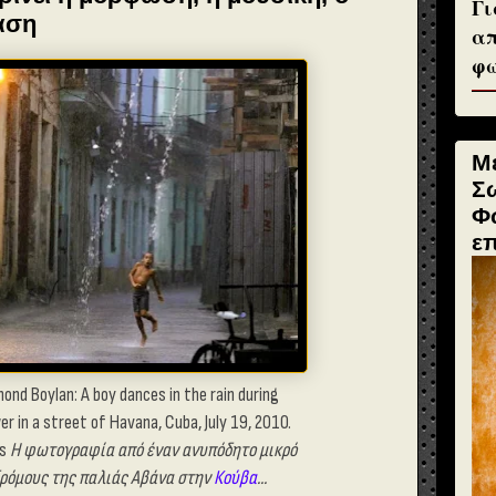
Γι
αση
απ
φω
Μ
Σ
Φ
ε
nd Boylan: A boy dances in the rain during
er in a street of Havana, Cuba, July 19, 2010.
es
Η φωτογραφία από έναν ανυπόδητο μικρό
ρόμους της παλιάς Αβάνα στην
Κούβα
...