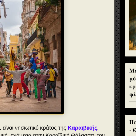
Με
μό
κρ
φλ
Πα
, είναι νησιωτικό κράτος της
Καραϊβικής
.
- 
βική, ανάμεσα στην Καραϊβική Θάλασσα, τον