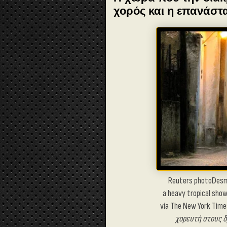
χορός και η επανάστ
Reuters photoDesmo
a heavy tropical show
via The New York Tim
χ
ορευτή
στους δ