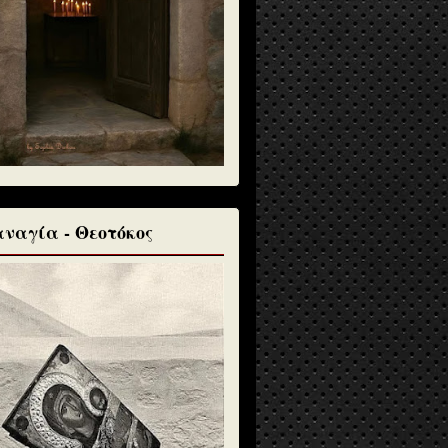
ναγία - Θεοτόκος