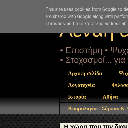
"copyrightHolder": { "@type": "Person", "name": "Sophia 
na-hareis-tremeis-na-ziseis.html" } }
This site uses cookies from Google to del
are shared with Google along with perfor
Αέναη 
statistics, and to detect and address ab
• Επιστήμη • Ψυχο
• Στοχασμοί... γι
Αρχική σελίδα
Ψυχ
Λογοτεχνία
Φιλοσ
Ιστορία
Αθήνα
Κοσμολογία - Σύμπαν &
Η χώρα που την διακ