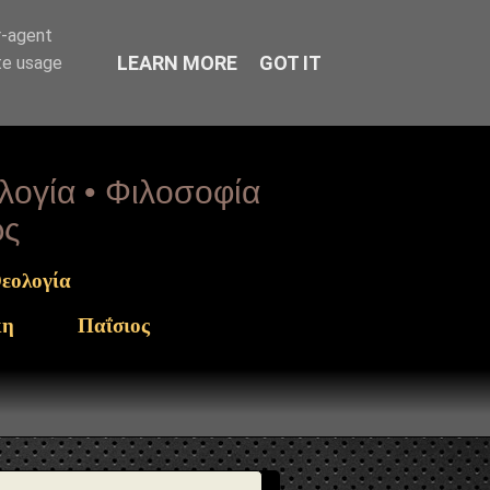
arget": "https://www.sophia-ntrekou.gr/2021/09/fobasai-
r-agent
LEARN MORE
GOT IT
te usage
ολογία • Φιλοσοφία
ως
εολογία
κη
Παΐσιος