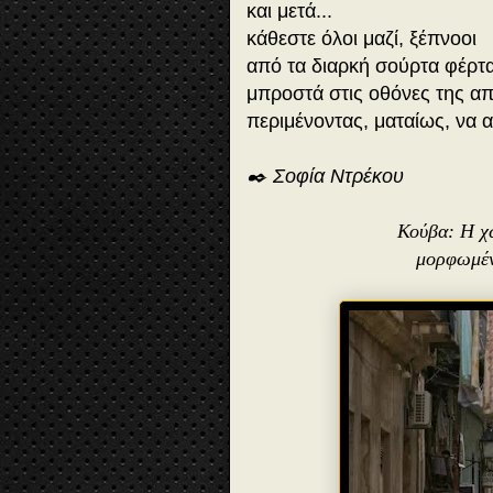
και μετά...
κάθεστε όλοι μαζί, ξέπνοοι
από τα διαρκή σούρτα φέρτα
μπροστά στις οθόνες της 
περιμένοντας, ματαίως, να 
✒️ Σοφία Ντρέκου
Κούβα: Η χ
μορφωμέν