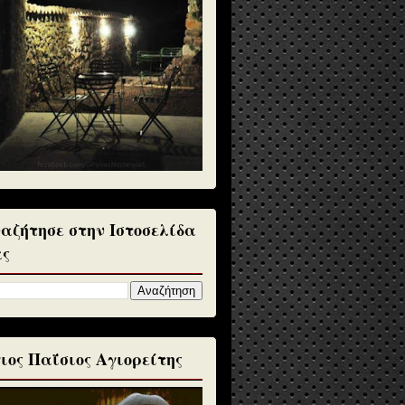
αζήτησε στην Ιστοσελίδα
ς
ιος Παΐσιος Αγιορείτης