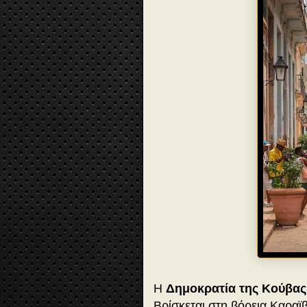
Η
Δημοκρατία της Κούβας
Βρίσκεται στη βόρεια Καραϊ