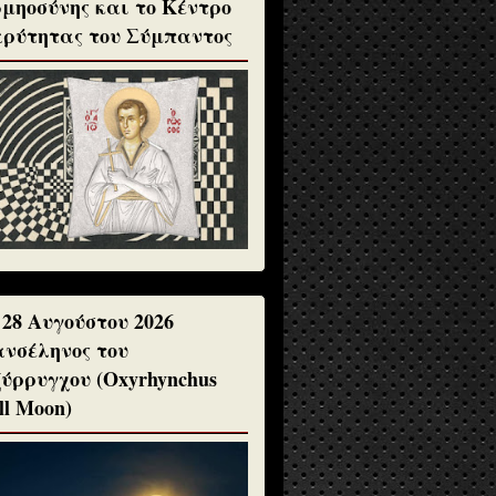
μηοσύνης και το Κέντρο
ρύτητας του Σύμπαντος
 28 Αυγούστου 2026
νσέληνος του
ύρρυγχου (Oxyrhynchus
ll Moon)