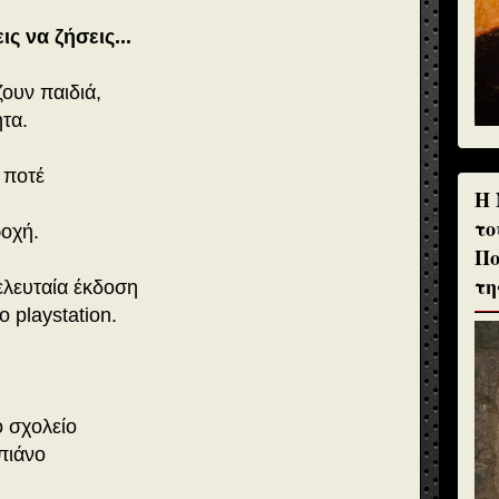
ις να ζήσεις...
ουν παιδιά,
τα.
ι ποτέ
H 
το
ροχή.
Πο
τη
ελευταία έκδοση
playstation.
ο σχολείο
 πιάνο