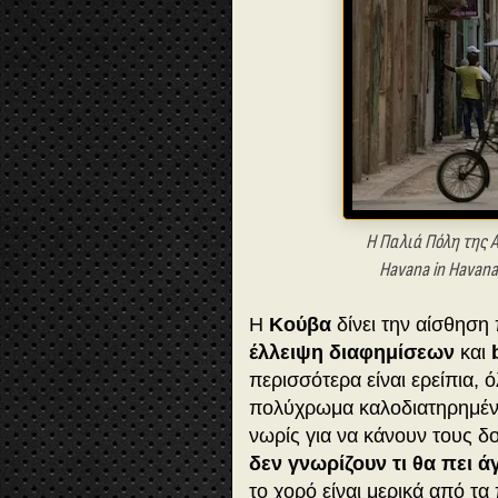
Η Παλιά Πόλη της Αβ
Havana in Havana
Η
Κούβα
δίνει την αίσθηση
έλλειψη διαφημίσεων
και
περισσότερα είναι ερείπια, 
πολύχρωμα καλοδιατηρημέν
νωρίς για να κάνουν τους δο
δεν γνωρίζουν τι θα πει ά
το χορό είναι μερικά από τα