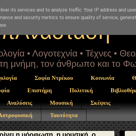
Drekou" }, "potentialAction": { "@type": "ReadAction", "t
iver its services and to analyze traffic. Your IP address and use
mance and security metrics to ensure quality of service, genera
επΑνάσταση
use.
λογία • Λογοτεχνία • Τέχνες • Θε
α τη μνήμη, τον άνθρωπο και το Φ
ολογία
Σοφία Ντρέκου
Κοινωνία
Θ
οφία
Επιστήμη
Πολιτική
Βιβλιοθή
Αναλύσεις
Μουσική
Σκέψεις
 Αστροφυσική
Ταυτότητα
ρίνει η μόρφωση, η μουσική, ο