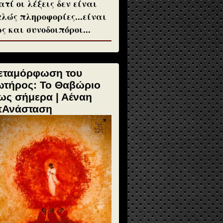
ατί οι λέξεις δεν είναι
λώς πληροφορίες...είναι
ς και συνοδοιπόροι...
εταμόρφωση του
ωτήρος: Το Θαβώριο
ως σήμερα | Αέναη
πΑνάσταση