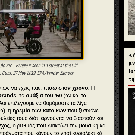
Αύ
μν
άνας… People is seen in a street at the Old
Ισ
, Cuba, 27 May 2019. EPA/Yander Zamora.
τη
 πως να έχεις πάει
πίσω στον χρόνο
. Η
brands
, τα
αμάξια του ’50
(αν και τα
όλοι επιλέγουμε να θυμόμαστε τα λίγα
α), η
ηρεμία των κατοίκων
που ξυπνάνε
υλείες τους διότι αρνούνται να βιαστούν και
γχος
, ο ρυθμός που διακρίνει την μουσική και
 πράγματα που κάνουν το νησί κυριολεκτικά