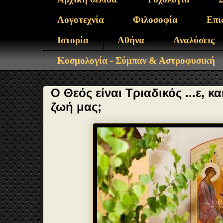
Λογοτεχνία
Φιλοσοφία
Επι
Ιστορία
Αθήνα
Αναλύσεις
Κοσμολογία - Σύμπαν & Αστροφυσική
Ο Θεός είναι Τριαδικός ...ε, κα
ζωή μας;