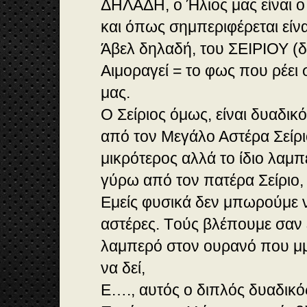
ΔΗΛΑΔΗ, ο Ήλιος μας είναι ο 
και όπως σημπεριφέρεται είν
Άβελ δηλαδή, του ΣΕΙΡΙΟΥ (δ
Αιμοραγεί = το φως που ρέει 
μας.
Ο Σείριος όμως, είναι δυαδι
από τον Μεγάλο Αστέρα Σείρι
μικρότερος αλλά το ίδιο λαμπ
γύρω από τον πατέρα Σείριο,
Eμείς φυσικά δεν μπωρούμε 
αστέρες. Tούς βλέπουμε σαν έ
λαμπερό στον ουρανό που μμ
να δεί,
Ε…., αυτός ο διπλός δυαδικός