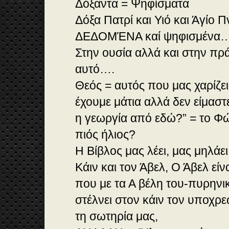
Δόξαντα = Ψηφίσματα
Δόξα Πατρί και Υιό και Άγίο Πν
ΔΕΔΟΜΈΝΑ καί ψηφισμένα…
Στην ουσία αλλά και στην πρά
αυτό….
Θεός = αυτός που μας χαρίζει
έχουμε μάτια αλλά δεν είμαστ
η γεωργία από εδώ?” = το Φώ
πιός ήλιος?
Η Βίβλος μας λέει, μας μηλάει
Κάιν και τον Άβελ, Ο Άβελ εί
που με τα Α βέλη του-πυρηνι
στέλνει στον κάιν τον υποχρε
τη σωτηρία μας,