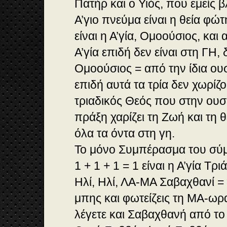
Πατήρ και ο Υιός, που εμείς 
Α’γιο πνεύμα είναι η θεία φώτ
είναι η Α’γία, Ομοούσιος, και 
Α’γία επιδή δεν είναι στη ΓΗ, 
Ομοούσιος = από την ίδια ουσ
επιδή αυτά τα τρία δεν χωρίζο
τριαδικός Θεός που στην ουσ
πράξη χαρίζει τη Ζωή και τη 
όλα τα όντα στη γη.
Το μόνο Συμπέρασμα του σύμ
1 + 1 + 1 = 1 είναι η Α’γία Τρ
Ηλί, Ηλί, ΛΑ-ΜΑ Σαβαχθανί = 
μπης και φωτείζεις τη ΜΑ-ωρ
λέγετε και Σαβαχθανή από τ