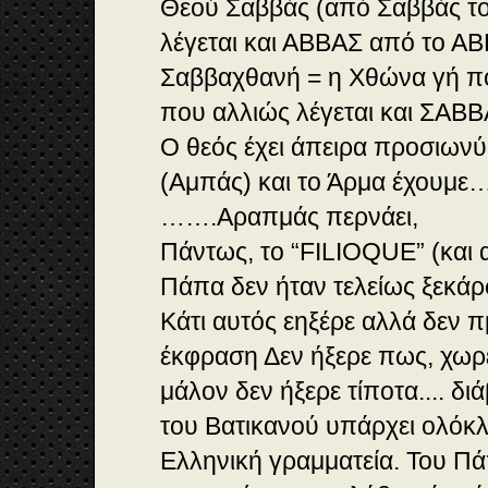
Θεού Σαββάς (από Σαββάς το
λέγεται και ΑΒΒΑΣ από το ΑΒ
Σαββαχθανή = η Χθώνα γή πο
που αλλιώς λέγεται και ΣΑΒ
O θεός έχει άπειρα προσιων
(Αμπάς) και το Άρμα έχουμε
…….Αραπμάς περνάει,
Πάντως, το “FILIOQUE” (και α
Πάπα δεν ήταν τελείως ξεκά
Κάτι αυτός εηξέρε αλλά δεν 
έκφραση Δεν ήξερε πως, χωρεί
μάλον δεν ήξερε τίποτα.... δι
του Βατικανού υπάρχει ολόκλ
Ελληνική γραμματεία. Του Πά