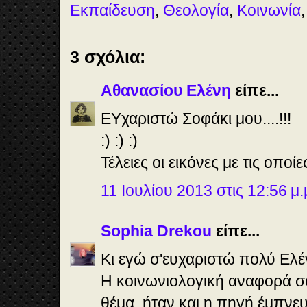
Εκπαίδευση
,
Θεολογία
,
Κοινωνία
3 σχόλια:
Αθανασίου Ελένη
είπε...
ΕΥχαριστώ Σοφάκι μου....!!!
:) :) :)
Τέλειες οι εικόνες με τις οποίε
11 Ιουλίου 2013 στις 12:56 μ.
Sophia Drekou
είπε...
Κι εγώ σ'ευχαριστώ πολύ Ελέν
Η κοινωνιολογική αναφορά σ
θέμα, ήταν και η πηγή έμπνε