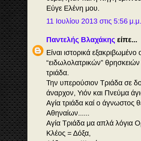
Εύγε Ελένη μου.
11 Ιουλίου 2013 στις 5:56 μ.μ
Παντελής Βλαχάκης
είπε...
Είναι ιστορικά εξακριβωμένο 
“ειδωλολατρικών” θρησκειών 
τριάδα.
Την υπερούσιον Τριάδα σε δ
άναρχον, Υιόν και Πνεύμα άγι
Αγία τριάδα καί ο άγνωστος 
Αθηναίων......
Αγία Τριάδα μα απλά λόγια Ο
Κλέος = Δόξα,