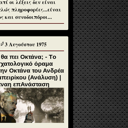
ατί οι λέξεις δεν είναι
λώς πληροφορίες...είναι
ς και συνοδοιπόροι...
♱𓆪 3 Αυγούστου 1975
 θα πει Οκτάνα; - Tο
σχατολογικό όραμα
την Οκτάνα του Ανδρέα
πειρίκου (Ανάλυση) |
έναη επΑνάσταση