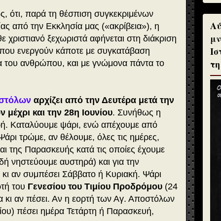
ς, ότι, παρά τη θέσπιση συγκεκριμένων
Αύ
ας από την Εκκλησία μας («ακρίβεια»), η
μν
θε χριστιανό ξεχωριστά αφήνεται στη διάκριση
Ισ
που ενεργούν κάποτε με συγκατάβαση
τη
α του ανθρώπου, και με γνώμονα πάντα το
οστόλων
αρχίζει
από την Δευτέρα μετά την
 μέχρι και την 28η Ιουνίου
. Συνήθως η
κρή. Καταλύουμε ψάρι, ενώ απέχουμε από
Ψάρι τρώμε, αν θέλουμε, όλες τις ημέρες,
και της Παρασκευής κατά τις οποίες έχουμε
λαδή νηστεύουμε αυστηρά) και για την
 κι αν συμπέσει Σάββατο ή Κυριακή. Ψάρι
ρτή του
Γενεσίου του Τιμίου Προδρόμου
(24
α κι αν πέσει. Αν η εορτή των Αγ. Αποστόλων
ίου) πέσει ημέρα Τετάρτη ή Παρασκευή,