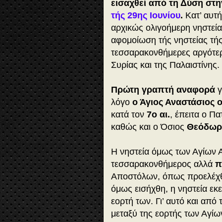
εισαχθεί από τη Δύση στη
τής 29ης Ιουνίου
.
Κατ’ αυτή
αρχικώς ολιγοήμερη νηστεία
αφομοίωση τής νηστείας τή
τεσσαρακονθήμερες αργότερ
Συρίας και της Παλαιστίνης.
Πρώτη γραπτή αναφορά
γ
λόγο
ο Άγιος Αναστάσιος ο
κατά τον
7ο αι.
, έπειτα ο 
καθώς και ο Όσιος
Θεόδωρο
Η νηστεία όμως των Αγίων 
τεσσαρακονθήμερος αλλά
π
Αποστόλων, όπως προελέχθ
όμως εισήχθη, η νηστεία ε
εορτή των. Γι’ αυτό και από
μεταξύ της εορτής των Αγίω