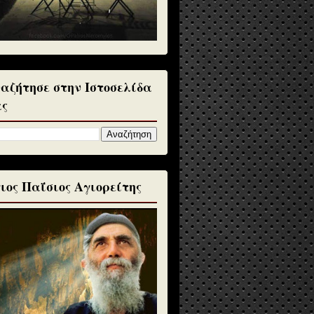
αζήτησε στην Ιστοσελίδα
ς
ιος Παΐσιος Αγιορείτης