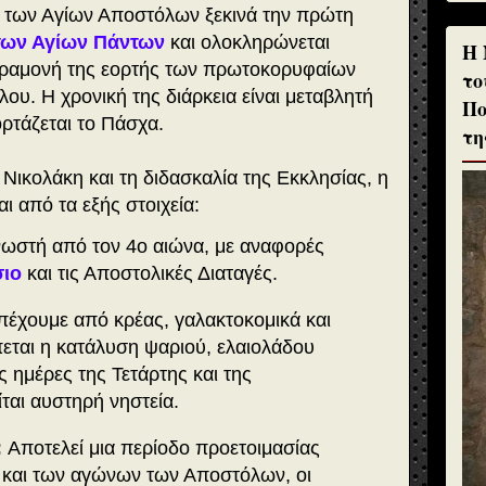
 των Αγίων Αποστόλων ξεκινά την πρώτη
των Αγίων Πάντων
και ολοκληρώνεται
H 
παραμονή της εορτής των πρωτοκορυφαίων
το
υ. Η χρονική της διάρκεια είναι μεταβλητή
Πο
ορτάζεται το Πάσχα.
τη
Νικολάκη και τη διδασκαλία της Εκκλησίας, η
ι από τα εξής στοιχεία:
νωστή από τον 4ο αιώνα, με αναφορές
ιο
και τις Αποστολικές Διαταγές.
πέχουμε από κρέας, γαλακτοκομικά και
πεται η κατάλυση ψαριού, ελαιολάδου
ις ημέρες της Τετάρτης και της
ται αυστηρή νηστεία.
:
Αποτελεί μια περίοδο προετοιμασίας
υ και των αγώνων των Αποστόλων, οι