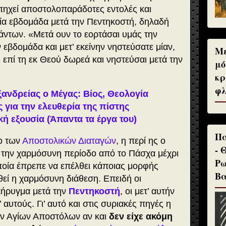
πηχεί αποστολοπαράδοτες εντολές και
ία εβδομάδα μετά την Πεντηκοστή, δηλαδή
άντων. «
Μετά ουν το εορτάσαι υμάς την
εβδομάδα και μετ’ εκείνην νηστεύσατε μίαν,
Με
 επί τη εκ Θεού δωρεά και νηστεύσαι μετά την
μό
κρ
φλ
ανδρείας ο Μέγας: Βίος, Θεολογία
ς για την ελευθερία της πίστης
κή εξουσία (Άπαντα τα έργα του)
Πα
ο των
Αποστολικών Διαταγών
, η περί ης ο
- 
ε την χαρμόσυνη περίοδο από το Πάσχα μέχρι
Ρω
ποία έπρεπε να επέλθει κάποιας μορφής
Βα
θεί η χαρμόσυνη διάθεση. Επειδή οι
 κήρυγμα μετά την
Πεντηκοστή
, οι μετ’ αυτήν
αυτούς. Γι’ αυτό και στις συριακές πηγές η
ων Αγίων Αποστόλων αν και
δεν είχε ακόμη