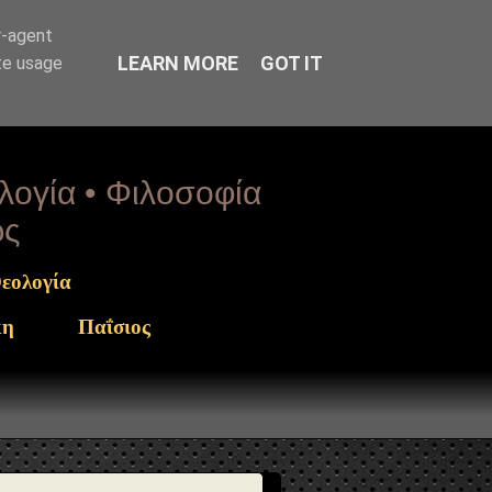
rget": "https://www.sophia-ntrekou.gr/2014/06/H-nisteia-
r-agent
LEARN MORE
GOT IT
te usage
ολογία • Φιλοσοφία
ως
εολογία
κη
Παΐσιος