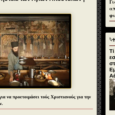
Γι
απ
φω
𓆩
Τί
ε
σ
Εμ
Α
ια να προετοι­μάσει τούς Χριστιανούς για την
ν.