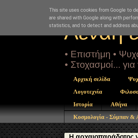
"copyrightHolder": { "@type": "Person", "name": "Sophia D
twn-agiwn-apostolwn.html" } }
This site uses cookies from Google to del
are shared with Google along with perfor
Αέναη 
statistics, and to detect and address ab
• Επιστήμη • Ψυχο
• Στοχασμοί... γι
Αρχική σελίδα
Ψυχ
Λογοτεχνία
Φιλοσ
Ιστορία
Αθήνα
Κοσμολογία - Σύμπαν &
Η αρχαιοπαράδοτος ν