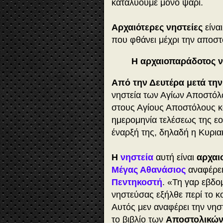
καταλύουμε μόνο ψάρι.
Αρχαιότερες νηστείες
είναι
που φθάνει μέχρι την αποστ
Η αρχαιοπαράδοτος 
Από την Δευτέρα μετά τη
νηστεία των Αγίων Αποστόλ
στους Αγίους Αποστόλους κα
ημερομηνία τελέσεως της εο
έναρξή της, δηλαδή η Κυρι
Η
νηστεία
αυτή είναι
αρχαι
Μέγας Αθανάσιος
αναφέρει
Πεντηκοστή
. «
Τη γαρ εβδομ
νηστεύσας εξήλθε περί το κ
Αυτός μεν αναφέρει την νησ
το βιβλίο των
Αποστολικών