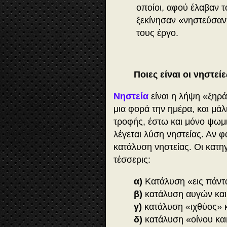
οποίοι, αφού έλαβαν τ
ξεκίνησαν «νηστεύσαν
τους έργο.
Ποιες είναι οι νηστείε
Νηστεία
είναι η λήψη «ξηρά
μια φορά την ημέρα, και μάλ
τροφής, έστω και μόνο ψωμ
λέγεται λύση νηστείας. Αν φ
κατάλυση νηστείας. Οι κατηγ
τέσσερις:
α)
Κατάλυση «εις πάντ
β)
κατάλυση αυγών και
γ)
κατάλυση «ιχθύος» 
δ)
κατάλυση «οίνου και