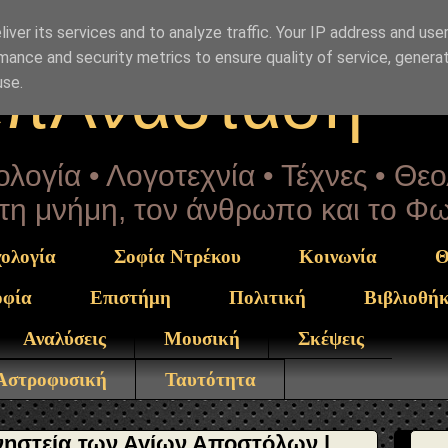
rekou" }, "potentialAction": { "@type": "ReadAction", "ta
iver its services and to analyze traffic. Your IP address and use
mance and security metrics to ensure quality of service, genera
επΑνάσταση
use.
λογία • Λογοτεχνία • Τέχνες • Θε
α τη μνήμη, τον άνθρωπο και το Φ
ολογία
Σοφία Ντρέκου
Κοινωνία
Θ
οφία
Επιστήμη
Πολιτική
Βιβλιοθή
Αναλύσεις
Μουσική
Σκέψεις
 Αστροφυσική
Ταυτότητα
ηστεία των Αγίων Αποστόλων |