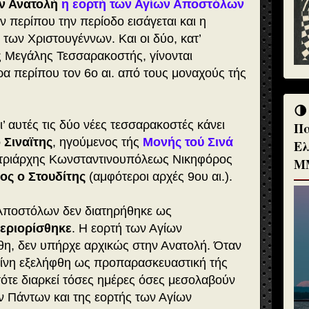
ν Ανατολή
η εορτή των Αγίων Αποστόλων
ν περίπου την περίοδο εισάγεται και η
 των Χριστουγέννων. Και οι δύο, κατ’
ς Μεγάλης Τεσσαρακοστής, γίνονται
α περίπου τον 6ο αι. από τους μοναχούς τής
🌗
ι’ αυτές τις δύο νέες τεσσαρακοστές κάνει
Πα
 Σιναϊτης
, ηγούμενος τής
Μονής τού Σινά
Ελ
Πατριάρχης Κωνσταντινουπόλεως Νικηφόρος
Μ
ς ο Στουδίτης
(αμφότεροι αρχές 9ου αι.).
Αποστόλων δεν διατηρήθηκε ως
εριορίσθηκε
. Η εορτή των Αγίων
η, δεν υπήρχε αρχικώς στην Ανατολή. Όταν
κείνη εξελήφθη ως προπαρασκευαστική τής
 τότε διαρκεί τόσες ημέρες όσες μεσολαβούν
ν Πάντων και της εορτής των Αγίων