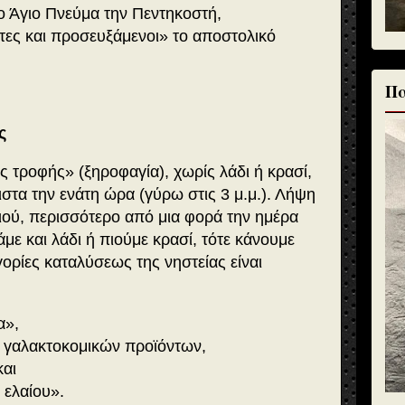
ο Άγιο Πνεύμα την Πεντηκοστή,
τες και προσευξάμενοι» το αποστολικό
Πα
ς
ς τροφής» (ξηροφαγία), χωρίς λάδι ή κρασί,
ιστα την ενάτη ώρα (γύρω στις 3 μ.μ.). Λήψη
ιού, περισσότερο από μια φορά την ημέρα
άμε και λάδι ή πιούμε κρασί, τότε κάνουμε
ορίες καταλύσεως της νηστείας είναι
α»,
 γαλακτοκομικών προϊόντων,
και
 ελαίου».