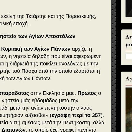
 εκείνη της Τετάρτης και της Παρασκευής,
ολική εποχή.
Αν
νηστεία των Αγίων Αποστόλων
μα
ν Κυριακή των Αγίων Πάντων
αρχίζει η
ων, η νηστεία δηλαδή που είναι αφιερωμένη
ι η διάρκειά της ποικίλει αναλόγως με την
ρτής τού Πάσχα από την οποία εξαρτάται η
Άγ
ακή των Αγίων Πάντων.
οπαράδοτος
στην Εκκλησία μας.
Πρώτος
ο
 νηστεία μιάς εβδομάδος μετά την
άδι μετά την αγίαν πεντηκοστήν ο λαός
οιμητήριον εύξασθαι
» (
εγράφη περί το 357
).
τεία αυτή αμέσως μετά την Πεντηκοστή, αλλά
 Διαταγών
, το οποίο έχει γραφεί πενήντα