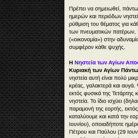
Πρέπει να σημειωθεί, πάντω
ημερών και περιόδων νηστεί
ρύθμιση του θέματος για κά
των πνευματικών πατέρων, 
(«οικονομία») στην αδυναμί
συμφέρον κάθε ψυχής.
Η
Νηστεία των Αγίων Απ
Κυριακή των Αγίων Πάντων
νηστεία αυτή είναι πολύ μι
κρέας, γαλακτερά και αυγά. 
εκτός φυσικά της Τετάρτης 
νηστεία. Το ίδιο ισχύει (δη
παραμονή της εορτής, εκτός
καταλύουμε και κατά την εο
Ιουνίου), οποιαδήποτε ημέρ
Πέτρου και Παύλου (29 Ιουν