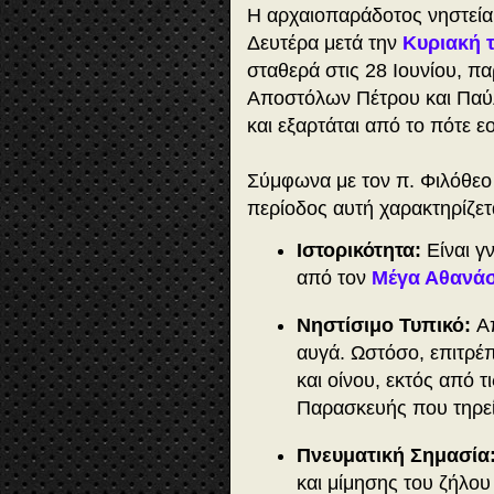
Η αρχαιοπαράδοτος νηστεία
Δευτέρα μετά την
Κυριακή 
σταθερά στις 28 Ιουνίου, 
Αποστόλων Πέτρου και Παύλο
και εξαρτάται από το πότε ε
Σύμφωνα με τον π. Φιλόθεο 
περίοδος αυτή χαρακτηρίζετα
Ιστορικότητα:
Είναι γ
από τον
Μέγα Αθανάσ
Νηστίσιμο Τυπικό:
Α
αυγά. Ωστόσο, επιτρέ
και οίνου, εκτός από τ
Παρασκευής που τηρεί
Πνευματική Σημασία
και μίμησης του ζήλο