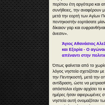
περίπου έτη αργότερα και α
συνήθειες, την αναφέρουν μ
μετά την εορτή των Αγίων Π
πεντηκοστήν εορτάσατε μίαν 
δίκαιον γαρ και ευφρανθήναι
άνεσιν
».
Άγιος Αθανάσιος Αλεξ
και Εξορία - Ο αγώνα
απέναντι στην πολιτι
Όπως φαίνεται από το χωρί
λόγος νηστεία σχετιζόταν μ
την Πεντηκοστή, μετά την ο
αντίδραση, ώστε να μετριασ
απόστολοι είχαν αρχίσει το
ημέρες ήσαν αφιερωμένες σ’ 
νηστεία αυτή ονομαζόταν τ