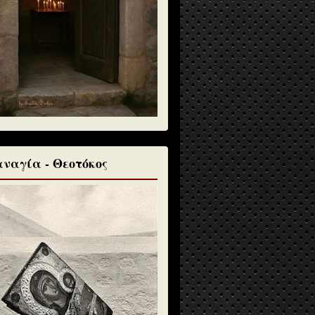
ναγία - Θεοτόκος