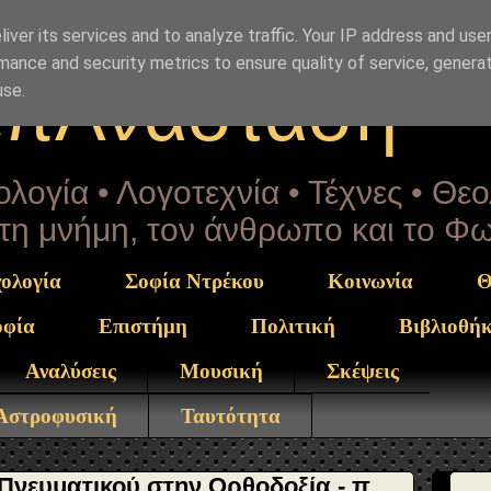
Drekou" }, "potentialAction": { "@type": "ReadAction", "t
iver its services and to analyze traffic. Your IP address and use
mance and security metrics to ensure quality of service, genera
επΑνάσταση
use.
λογία • Λογοτεχνία • Τέχνες • Θε
α τη μνήμη, τον άνθρωπο και το Φ
ολογία
Σοφία Ντρέκου
Κοινωνία
Θ
οφία
Επιστήμη
Πολιτική
Βιβλιοθή
Αναλύσεις
Μουσική
Σκέψεις
 Αστροφυσική
Ταυτότητα
 Πνευματικού στην Ορθοδοξία - π.