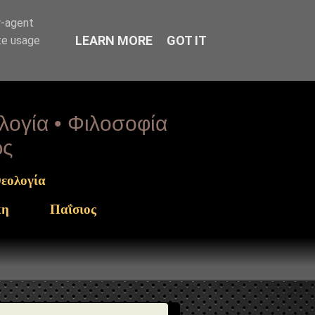
arget": "https://www.sophia-ntrekou.gr/2014/06/O-skopos-
r-agent
LEARN MORE
GOT IT
te usage
ολογία • Φιλοσοφία
ως
εολογία
κη
Παΐσιος