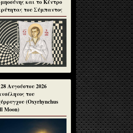
μηοσύνης και το Κέντρο
ρύτητας του Σύμπαντος
 28 Αυγούστου 2026
νσέληνος του
ύρρυγχου (Oxyrhynchus
ll Moon)