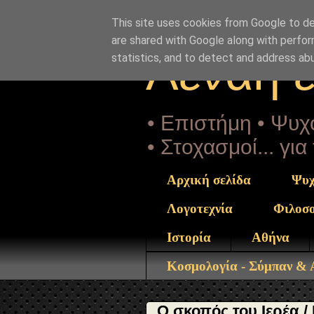
"copyrightHolder": { "@type": "Person", "name": "Sophia 
toy-ierea-pneymatikoy-stin-orthodoxia.html" } }
This site uses cookies from Google to del
are shared with Google along with perfor
Αέναη 
statistics, and to detect and address ab
• Επιστήμη • Ψυχο
• Στοχασμοί... γι
Αρχική σελίδα
Ψυχ
Λογοτεχνία
Φιλοσ
Ιστορία
Αθήνα
Κοσμολογία - Σύμπαν &
Ο σκοπός του Ιερέα /