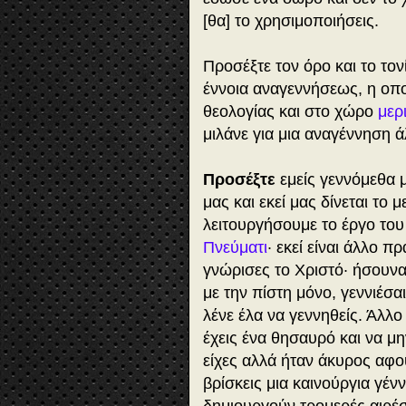
[θα] το χρησιμοποιήσεις.
Προσέξτε τον όρο και το το
έννοια αναγεννήσεως, η οπο
θεολογίας και στο χώρο
μερ
μιλάνε για μια αναγέννηση 
Προσέξτε
εμείς γεννόμεθα 
μας και εκεί μας δίνεται το
λειτουργήσουμε το έργο το
Πνεύματι
· εκεί είναι άλλο π
γνώρισες το Χριστό· ήσουν
με την πίστη μόνο, γεννιέσα
λένε έλα να γεννηθείς. Άλλο
έχεις ένα θησαυρό και να μη
είχες αλλά ήταν άκυρος αφο
βρίσκεις μια καινούργια γέν