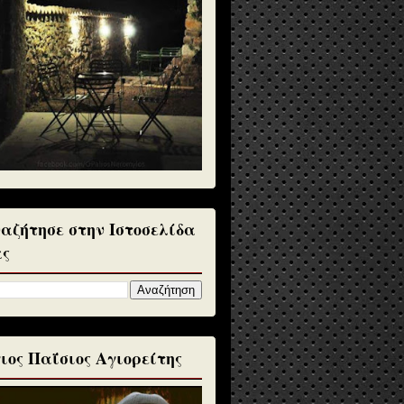
αζήτησε στην Ιστοσελίδα
ς
ιος Παΐσιος Αγιορείτης