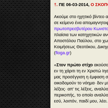
†.
ΠΕ 06-03-2014,
Ο ΣΚΟΠ
Ακούμε στο ηχητικό βίντεο 
σε κείμενο ένα απομαγνητ
πρωτοπρεσβυτέρου Κωνστα
πλαίσια των κατηχητικών αν
Αποστόλου Παύλου, στο χωρί
Κοιμήσεως Θεοτόκου, Δικηγ
(
floga.gr
)
«
Στον πρώτο στίχο
ακούσαμ
εν τη χάριτι τη εν Χριστώ Ιη
μας προσέγγιση η έμφαση σε μ
οικοδομούν το νόημα· δεν μ
λέξεις· απ' τις λέξεις, αναλ
περικοπής, το οποίο αναλύο
εσύ, λοιπόν, παιδί μου, λέει.