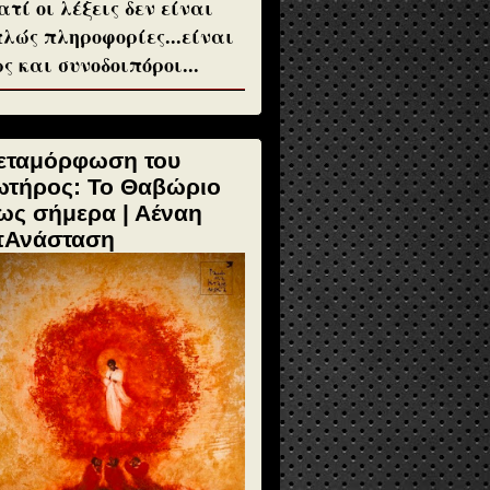
ατί οι λέξεις δεν είναι
λώς πληροφορίες...είναι
ς και συνοδοιπόροι...
εταμόρφωση του
ωτήρος: Το Θαβώριο
ως σήμερα | Αέναη
πΑνάσταση