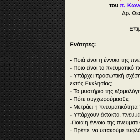
του
π. Κων
Δρ. Θε
Επι
Ενότητες:
- Ποιά είναι η έννοια της π
- Ποιο είναι το πνευματικό πα
- Υπάρχει προσωπική σχέση
εκτός Εκκλησίας;
- Το μυστήριο της εξομολόγη
- Πότε συγχωρούμασθε;
- Μετράει η πνευματικότητα
- Υπάρχουν έκτακτοι πνευμα
-Ποια η έννοια της πνευματ
- Πρέπει να υπακούμε τυφλ