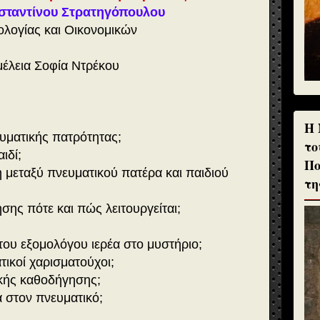
σταντίνου Στρατηγόπουλου
ολογίας και Οικονομικών
μέλεια Σοφία Ντρέκου
H 
νευματικής πατρότητας;
το
ιδί;
Πο
 μεταξύ πνευματικού πατέρα και παιδιού
τη
σης πότε και πώς λειτουργείται;
 του εξομολόγου ιερέα στο μυστήριο;
τικοί χαρισματούχοι;
ικής καθοδήγησης;
ά στον πνευματικό;