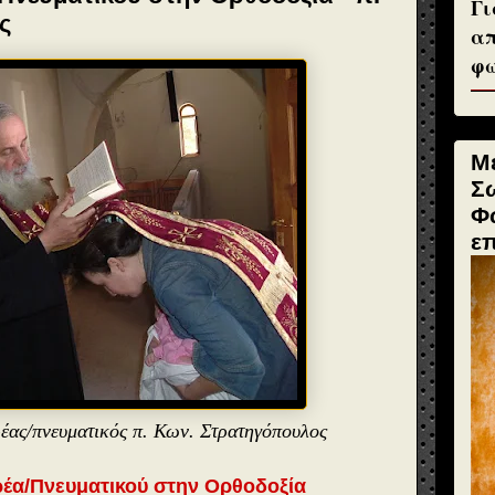
Γι
ς
απ
φω
Μ
Σ
Φ
ε
ρέας/πνευματικός π. Κων. Στρατηγόπουλος
ρέα/Πνευματικού στην Ορθοδοξία