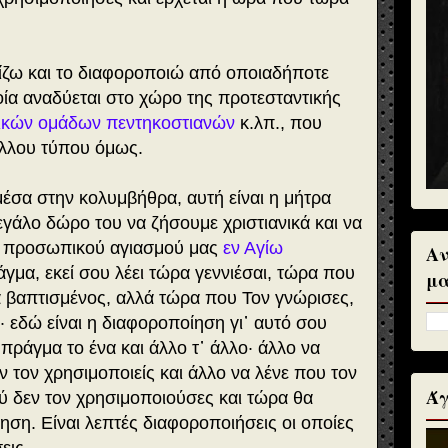
νίζω και το διαφοροποιώ από οποιαδήποτε
ία αναδύεται στο χώρο της προτεσταντικής
ικών ομάδων πεντηκοστιανών
κ.λπ., που
άλλου τύπου όμως.
μέσα στην κολυμβήθρα, αυτή είναι η μήτρα
 μεγάλο δώρο του να ζήσουμε χριστιανικά και να
υ προσωπικού αγιασμού μας
εν Αγίω
Αν
ράγμα, εκεί σου λέει τώρα γεννιέσαι, τώρα που
μα
α βαπτισμένος, αλλά τώρα που Τον γνώρισες,
ι· εδώ είναι η διαφοροποίηση γι᾽ αυτό σου
 πράγμα το ένα και άλλο τ᾽ άλλο· άλλο να
ν τον χρησιμοποιείς και άλλο να λένε που τον
Άγ
ύ δεν τον χρησιμοποιούσες και τώρα θα
νηση. Είναι λεπτές διαφοροποιήσεις οι οποίες