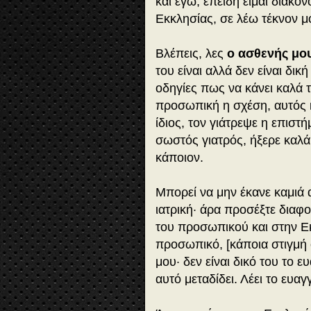
και εγώ, επειδή είμαι διάκο
Εκκλησίας, σε λέω τέκνον μ
Βλέπεις, λες
ο ασθενής μο
του είναι αλλά δεν είναι δική 
οδηγίες πως να κάνει καλά τ
προσωπική η σχέση, αυτός κ
ίδιος, τον γιάτρεψε η επιστή
σωστός γιατρός, ήξερε καλά 
κάποιον.
Μπορεί να μην έκανε καμιά 
ιατρική· άρα προσέξτε διαφο
του προσωπικού και στην Εκ
προσωπικό, [κάποια στιγμή 
μου· δεν είναι δικό του το ε
αυτό μεταδίδει. Λέει το ευαγ