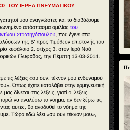
ΟΣ ΤΟΥ ΙΕΡΕΑ ΠΝΕΥΜΑΤΙΚΟΥ
αγαπητοί μου αναγνώστες και το διαβάζουμε
οφωνημένο απόσπασμα ομιλίας
του
ντίνου Στρατηγόπουλου
, που έγινε στα
αλύσεων της Β' προς Τιμόθεον επιστολής του
ο κεφάλαιο 2, στίχος 3, στον Ιερό Ναό
ορικών Γλυφάδας, την Πέμπτη 13-03-2014.
Πα
ε τις λέξεις «
συ ουν, τέκνον μου ενδυναμού
σού
». Όπως έχετε καταλάβει στην ερμηνευτική
ας δίνεται στις λέξεις, γιατί οι λέξεις
πορώ να αναλύσω το νόημα, αν δεν ξέρω τις
ύοντας αυτές, θα αναδυθεί το νόημα της
υμε. Τώρα εδώ λέει «συ ουν τέκνον μου»,