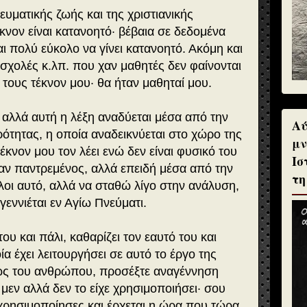
ευματικής ζωής και της χριστιανικής
κνον είναι κατανοητό· βέβαια σε δεδομένα
αι πολύ εύκολο να γίνει κατανοητό. Ακόμη και
 σχολές κ.λπ. που χαν μαθητές δεν φαίνονται
τους τέκνον μου· θα ήταν μαθηταί μου.
ς, αλλά αυτή η λέξη αναδύεται μέσα από την
Αύ
ρότητας, η οποία αναδεικνύεται στο χώρο της
μν
έκνον μου τον λέει ενώ δεν είναι φυσικό του
Ισ
ήταν παντρεμένος, αλλά επειδή μέσα από την
τη
όλοι αυτό, αλλά να σταθώ λίγο στην ανάλυση,
εννιέται εν Αγίω Πνεύματι.
του και πάλι, καθαρίζει τον εαυτό του και
ία έχει λειτουργήσει σε αυτό το έργο της
ως του ανθρώπου, προσέξτε αναγέννηση
ς μεν αλλά δεν το είχε χρησιμοποιήσει· σου
χρησιμοποίησες και έρχεται η ώρα που τώρα