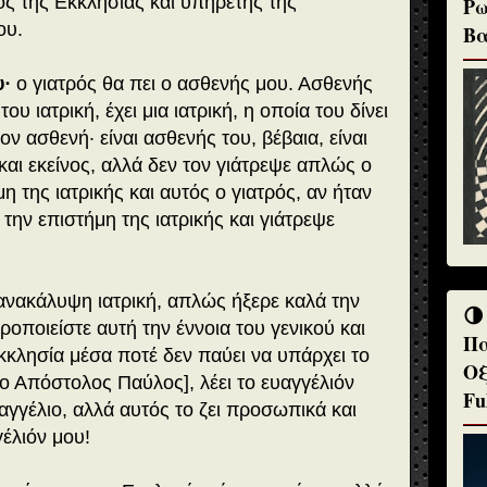
νος της Εκκλησίας και υπηρέτης της
Ρω
ου.
Βα
υ·
ο γιατρός θα πει ο ασθενής μου. Ασθενής
του ιατρική, έχει μια ιατρική, η οποία του δίνει
ον ασθενή· είναι ασθενής του, βέβαια, είναι
αι εκείνος, αλλά δεν τον γιάτρεψε απλώς ο
μη της ιατρικής και αυτός ο γιατρός, αν ήταν
την επιστήμη της ιατρικής και γιάτρεψε
ανακάλυψη ιατρική, απλώς ήξερε καλά την
🌗
ροποιείστε αυτή την έννοια του γενικού και
Πα
κλησία μέσα ποτέ δεν παύει να υπάρχει το
Οξ
ο Απόστολος Παύλος], λέει το ευαγγέλιόν
Fu
υαγγέλιο, αλλά αυτός το ζει προσωπικά και
γέλιόν μου!