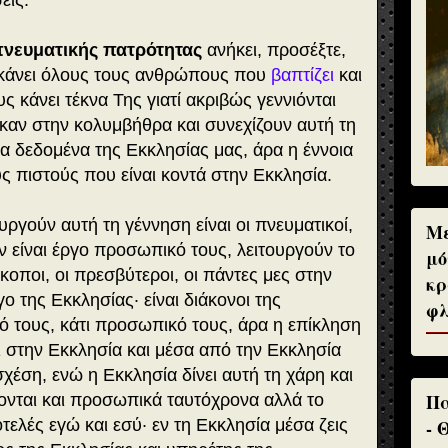
εις.
 πνευματικής πατρότητας
ανήκει, προσέξτε,
 κάνει όλους τους ανθρώπους που
βαπτίζει
και
ους κάνει τέκνα Της γιατί ακριβώς γεννιόνται
καν στην κολυμβήθρα και συνεχίζουν αυτή τη
α δεδομένα της Εκκλησίας μας, άρα η έννοια
υς πιστούς που είναι κοντά στην Εκκλησία.
υργούν αυτή τη γέννηση είναι οι πνευματικοί,
Με
δεν είναι έργο προσωπικό τους, λειτουργούν το
μό
κοποι, οι πρεσβύτεροι, οι πάντες μες στην
κρ
ο της Εκκλησίας· είναι διάκονοι της
φλ
ικό τους, κάτι προσωπικό τους, άρα η επίκληση
χει στην Εκκλησία και μέσα από την Εκκλησία
έση, ενώ η Εκκλησία δίνει αυτή τη χάρη και
Πα
ονται και προσωπικά ταυτόχρονα αλλά το
- 
ιοτελές εγώ και εσύ· εν τη Εκκλησία μέσα ζεις