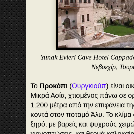
Yunak Evleri Cave Hotel Cappad
Νεβσεχίρ, Του
Το
Προκόπι
(
Ουργκιούπ
) είναι ο
Μικρά Ασία, χτισμένος πάνω σε ο
1.200 μέτρα από την επιφάνεια τη
κοντά στον ποταμό Άλυ. Το κλίμα 
ξηρό, με βαρείς και ψυχρούς χειμ
χιονοπτώσεις, και θερμά καλοκαί