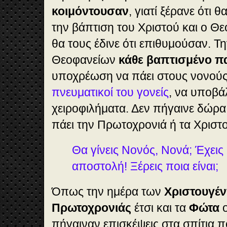
κοιμόντουσαν
, γιατί ξέρανε ότι 
την βάπτιση του Χριστού και ο Θε
θα τους έδινε ότι επιθυμούσαν. Τ
Θεοφανείων
κάθε βαπτισμένο πα
υποχρέωση να πάει στους νονούς 
πνευματικοί του γονείς
, να υποβάλ
χειροφιλήματα. Δεν πήγαινε δώρα 
πάει την Πρωτοχρονιά ή τα Χριστ
Θα γίνεις Νονός, Νονά; Έχεις
αποστολή! Ξέρεις ποια είναι;
Όπως την ημέρα των
Χριστουγέν
Πρωτοχρονιάς
έτσι και τα
Φώτα
ο
πήγαιναν επισκέψεις στα σπίτια 