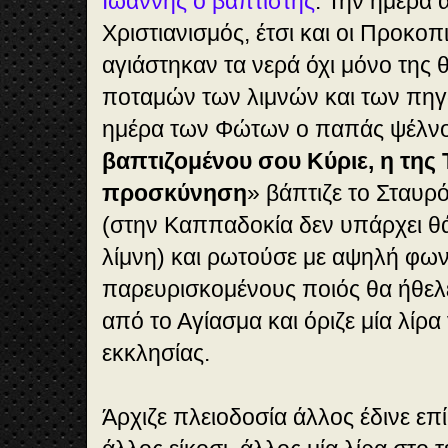
Ιωάννης ο βαπτιστής
. Την ημέρα 
Χριστιανισμός, έτσι και οι Προκοπι
αγιάστηκαν τα νερά όχι μόνο της
ποταμών των λιμνών και των πηγ
ημέρα των Φώτων ο παπάς ψέλνο
βαπτιζομένου σου Κύριε, η της
προσκύνηση
» βάπτιζε το Σταυρ
(στην Καππαδοκία δεν υπάρχει θ
λίμνη) και ρωτούσε με αψηλή φω
παρευρισκομένους ποιός θα ήθελε
από το Αγίασμα και όριζε μία λίρα
εκκλησίας.
Άρχιζε πλειοδοσία άλλος έδινε επ