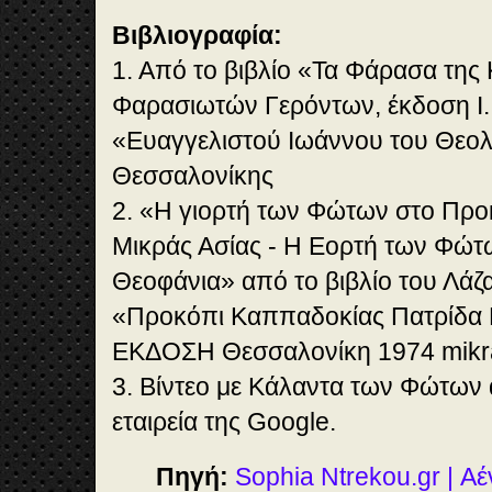
Βιβλιογραφία:
1. Από το βιβλίο «Τα Φάρασα τη
Φαρασιωτών Γερόντων, έκδοση Ι
«Ευαγγελιστού Ιωάννου του Θεο
Θεσσαλονίκης
2. «H γιορτή των Φώτων στο Πρ
Μικράς Ασίας - Η Εορτή των Φώτω
Θεοφάνια» από το βιβλίο του Λάζ
«Προκόπι Καππαδοκίας Πατρίδα 
ΕΚΔΟΣΗ Θεσσαλονίκη 1974 mikras
3. Βίντεο με Κάλαντα των Φώτων
εταιρεία της Google.
Πηγή:
Sophia Ntrekou.gr | 