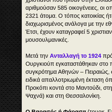
αριθμούσαν 585 οικογένειες, οι ο
2321 άτομα. Ο τόπος κατοικίας 
διαχωρισμένος ανάλογα με την ε
Έτσι, έχουν καταγραφεί 5 χριστιαν
μουσουλμανικές.
Μετά την
Ανταλλαγή το 1924
πρό
Ουργκιούπ εγκαταστάθηκαν στο 
συγκρότημα Αθηνών – Πειραιώς, 
ειδικά απαλλοτριωμένη έκταση όπ
Προκόπι κοντά στο Μαντούδι, στη
Ψαχνά) και στη Θεσσαλονίκη.
Ο Βαρασός ή Φάρασα
(τουρκ. F