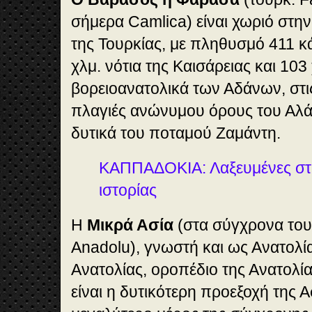
σήμερα Camlica) είναι χωριό στη
της Τουρκίας, με πληθυσμό 411 κά
χλμ. νότια της Καισάρειας και 103
βορειοανατολικά των Αδάνων, στι
πλαγιές ανώνυμου όρους του Αλά-
δυτικά του ποταμού Ζαμάντη.
ΚΑΠΠΑΔΟΚΙΑ: Λαξευμένες στι
ιστορίας
Η
Μικρά Ασία
(στα σύγχρονα του
Anadolu), γνωστή και ως Ανατολί
Ανατολίας, οροπέδιο της Ανατολία
είναι η δυτικότερη προεξοχή της Α