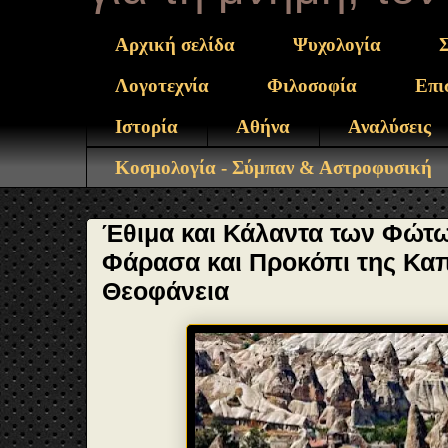
Αρχική σελίδα
Ψυχολογία
Λογοτεχνία
Φιλοσοφία
Επι
Ιστορία
Αθήνα
Αναλύσεις
Κοσμολογία - Σύμπαν & Αστροφυσική
Έθιμα και Κάλαντα των Φώτω
Φάρασα και Προκόπι της Καπ
Θεοφάνεια