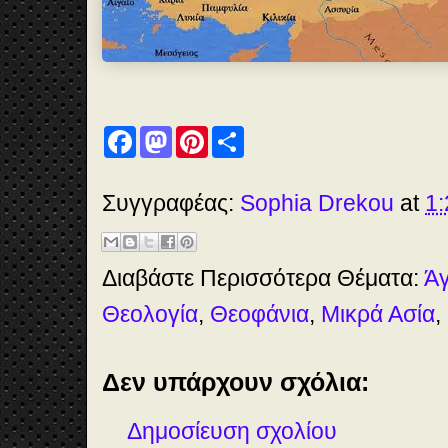
οκί
ας
F
M
P
S
a
a
i
h
c
s
n
a
e
t
t
r
b
o
e
e
Συγγραφέας:
Sophia Drekou
at
1:
o
d
r
o
o
e
k
n
s
t
Διαβάστε Περισσότερα Θέματα:
Άγ
Θεολογία
,
Θεοφάνια
,
Μικρά Ασία
,
Δεν υπάρχουν σχόλια:
Δημοσίευση σχολίου