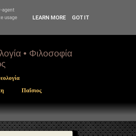
arget": "https://www.sophia-ntrekou.gr/2020/07/bxm-
r-agent
LEARN MORE
GOT IT
te usage
ολογία • Φιλοσοφία
ως
εολογία
κη
Παΐσιος