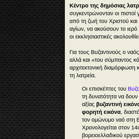
Κέντρο της δημόσιας λατρ
συγκεντρώνονταν οι πιστοί 
από τη ζωή του Χριστού και
αγίων, να ακούσουν το ιερό
οι εκκλησιαστικές ακολουθίες
Για τους Βυζαντινούς ο ναός
αλλά και «του σύμπαντος κ
αρχιτεκτονική διαμόρφωση κ
τη λατρεία.
Οι επισκέπτες του
Βυζα
τη δυνατότητα να δουν
αξίας
βυζαντινή εικόν
φορητή εικόνα
, διαστ
τον ομώνυμο ναό στη Β
Χρονολογείται στον 14ο
βορειοελλαδικού εργασ