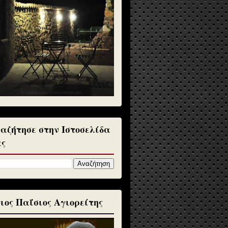
αζήτησε στην Ιστοσελίδα
ς
ιος Παΐσιος Αγιορείτης