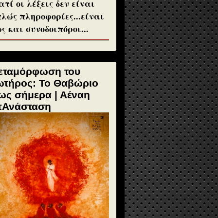
ατί οι λέξεις δεν είναι
λώς πληροφορίες...είναι
ς και συνοδοιπόροι...
εταμόρφωση του
ωτήρος: Το Θαβώριο
ως σήμερα | Αέναη
πΑνάσταση