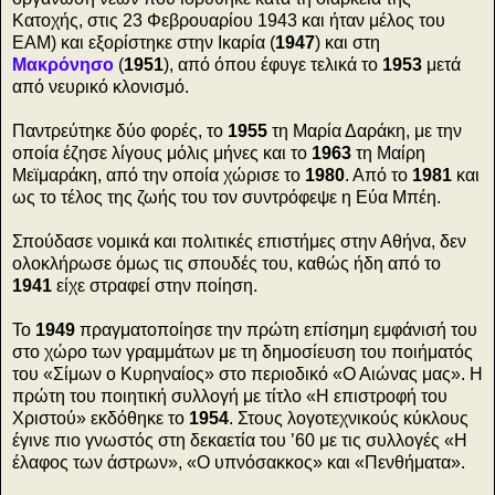
Κατοχής, στις 23 Φεβρουαρίου 1943 και ήταν μέλος του
ΕΑΜ) και εξορίστηκε στην Ικαρία (
1947
) και στη
Μακρόνησο
(
1951
), από όπου έφυγε τελικά το
1953
μετά
από νευρικό κλονισμό.
Παντρεύτηκε δύο φορές, το
1955
τη Μαρία Δαράκη, με την
οποία έζησε λίγους μόλις μήνες και το
1963
τη Μαίρη
Μεϊμαράκη, από την οποία χώρισε το
1980
. Από το
1981
και
ως το τέλος της ζωής του τον συντρόφεψε η Εύα Μπέη.
Σπούδασε νομικά και πολιτικές επιστήμες στην Αθήνα, δεν
ολοκλήρωσε όμως τις σπουδές του, καθώς ήδη από το
1941
είχε στραφεί στην ποίηση.
Το
1949
πραγματοποίησε την πρώτη επίσημη εμφάνισή του
στο χώρο των γραμμάτων με τη δημοσίευση του ποιήματός
του «Σίμων ο Κυρηναίος» στο περιοδικό «Ο Αιώνας μας». Η
πρώτη του ποιητική συλλογή με τίτλο «Η επιστροφή του
Χριστού» εκδόθηκε το
1954
. Στους λογοτεχνικούς κύκλους
έγινε πιο γνωστός στη δεκαετία του ’60 με τις συλλογές «Η
έλαφος των άστρων», «Ο υπνόσακκος» και «Πενθήματα».