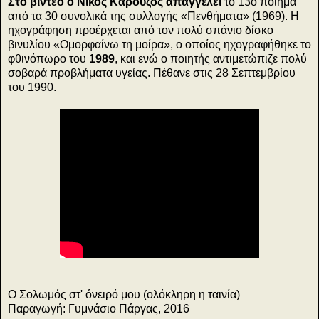
Στο βίντεο ο Νίκος Καρούζος απαγγέλει
το 13ο ποίημα
από τα 30 συνολικά της συλλογής «Πενθήματα» (1969). Η
ηχογράφηση προέρχεται από τον πολύ σπάνιο δίσκο
βινυλίου «Ομορφαίνω τη μοίρα», ο οποίος ηχογραφήθηκε το
φθινόπωρο του
1989
, και ενώ ο ποιητής αντιμετώπιζε πολύ
σοβαρά προβλήματα υγείας. Πέθανε στις 28 Σεπτεμβρίου
του 1990.
Ο Σολωμός στ' όνειρό μου (ολόκληρη η ταινία)
Παραγωγή: Γυμνάσιο Πάργας, 2016