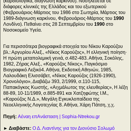
(καρδιολογικά, διάγνωση καρκίνου). Νοσηλεύεται σε
διάφορες κλινικές της Ελλάδος και του εξωτερικού
(Φεβρουάριος-Μάρτιος του 1986 στο Σωτηρία, Μάρτιος του
1989-διάγνωση καρκίνου, Φεβρουάριος-Μάρτιος του
1990
Λονδίνο). Πεθαίνει στις 28 Σεπτεμβρίου του
1990
στο
Νοσοκομείο Υγεία.
Για περισσότερα βιογραφικά στοιχεία του Νίκου Καρούζου
βλ.: Αργυρίου Αλεξ., «Νίκος Καρούζος», Η ελληνική ποίηση·
Η πρώτη μεταπολεμική γενιά, σ.482-483. Αθήνα, Σοκόλης,
1982, Ζήρας Αλεξ., «Καρούζος Νίκος», Παγκόσμιο
Βιογραφικό Λεξικό4. Αθήνα, Εκδοτική Αθηνών, 1985,
Λαλουδάκη Ελισσάβετ, «Νίκος Καρούζος (1926-1990),
Χρονολόγιο», Διαβάζω 393, 2/1999, σ.110-115,
Παπακόγκος Κωστής, «Αιχμάλωτος της ελευθερίας», Η λέξη
88-89, 10-11/1989, σ.885-891 και Χατζηφώτης Ι.Μ.,
«Καρούζος Ν.Δ.», Μεγάλη Εγκυκλοπαίδεια της
Νεοελληνικής Λογοτεχνίας 8. Αθήνα, Χάρη Πάτση, χ.χ.
Πηγή:
Αέναη επΑνάσταση | Sophia-Ntrekou.gr
► Διαβάστε:
Ο Δ. Λιαντίνης για τον Διονύσιο Σολωμό