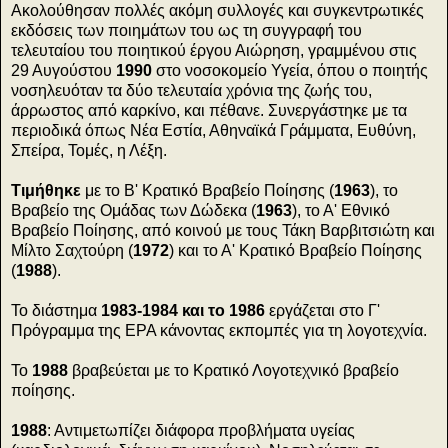
Ακολούθησαν πολλές ακόμη συλλογές και συγκεντρωτικές
εκδόσεις των ποιημάτων του ως τη συγγραφή του
τελευταίου του ποιητικού έργου Αιώρηση, γραμμένου στις
29 Αυγούστου
1990
στο νοσοκομείο Υγεία, όπου ο ποιητής
νοσηλευόταν τα δύο τελευταία χρόνια της ζωής του,
άρρωστος από καρκίνο, και πέθανε. Συνεργάστηκε με τα
περιοδικά όπως Νέα Εστία, Αθηναϊκά Γράμματα, Ευθύνη,
Σπείρα, Τομές, η Λέξη.
Τιμήθηκε
με το Β' Κρατικό Βραβείο Ποίησης (
1963
), το
Βραβείο της Ομάδας των Δώδεκα (
1963
), το Α' Εθνικό
Βραβείο Ποίησης, από κοινού με τους Τάκη Βαρβιτσιώτη και
Μίλτο Σαχτούρη (
1972
) και το Α' Κρατικό Βραβείο Ποίησης
(
1988
).
Το διάστημα
1983-1984 και το 1986
εργάζεται στο Γ'
Πρόγραμμα της ΕΡΑ κάνοντας εκπομπές για τη λογοτεχνία.
Το
1988
βραβεύεται με το Κρατικό Λογοτεχνικό βραβείο
ποίησης.
1988
: Αντιμετωπίζει διάφορα προβλήματα υγείας