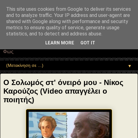
"copyrightHolder": { "@type": "Person", "name": "Sophia Drekou" },
"potentialAction": { "@type": "ReadAction", "target":
This site uses cookies from Google to deliver its services
"https://www.sophia-ntrekou.gr/2020/10/O-Solwmos-st-oneiro-moy-
and to analyze traffic. Your IP address and user-agent are
karoyzos.html" } }
shared with Google along with performance and security
Αέναη επΑνάσταση
metrics to ensure quality of service, generate usage
statistics, and to detect and address abuse.
• Επιστήμη • Ψυχολογία • Λογοτεχνία • Τέχνες • Θεολογία •
LEARN MORE
GOT IT
Φιλοσοφία • Στοχασμοί... για τη μνήμη, τον άνθρωπο και το
Φως
▼
Ο Σολωμός στ' όνειρό μου - Νίκος
Καρούζος (Video απαγγέλει ο
ποιητής)