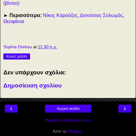
(βίντεο)
► Περισσότερα:
Νίκος Καρούζος
,
Διονύσιος Σολωμός
,
Θεοφάνια
Sophia Drekou
at
11:30 π.μ.
Κοινή χρήση
Δεν υπάρχουν σχόλια:
Δημοσίευση σχολίου
‹
›
Αρχική σελίδα
Προβολή έκδοσης ιστού
Από το
Blogger
.