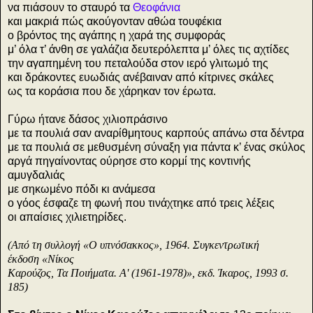
να πιάσουν το σταυρό τα
Θεοφάνια
και μακριά πώς ακούγονταν αθώα τουφέκια
ο βρόντος της αγάπης η χαρά της συμφοράς
μ’ όλα τ’ άνθη σε γαλάζια δευτερόλεπτα μ’ όλες τις αχτίδες
την αγαπημένη του πεταλούδα στον ιερό γλιτωμό της
και δράκοντες ευωδιάς ανέβαιναν από κίτρινες σκάλες
ως τα κοράσια που δε χάρηκαν τον έρωτα.
Γύρω ήτανε δάσος χιλιοπράσινο
με τα πουλιά σαν αναρίθμητους καρπούς απάνω στα δέντρα
με τα πουλιά σε μεθυσμένη σύναξη για πάντα κ’ ένας σκύλος
αργά πηγαίνοντας ούρησε στο κορμί της κοντινής
αμυγδαλιάς
με σηκωμένο πόδι κι ανάμεσα
ο γόος έσφαζε τη φωνή που τινάχτηκε από τρεις λέξεις
οι απαίσιες χιλιετηρίδες.
(Από τη συλλογή «Ο υπνόσακκος», 1964. Συγκεντρωτική
έκδοση
«Νίκος
Καρούζος, Τα Ποιήματα. Α' (1961-1978)», εκδ. Ίκαρος, 1993 σ.
185)