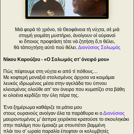
Μιὰ φορὰ τὸ χρόνο, τὰ Θεοφάνεια τὴ νύχτα, σὲ μιὰ
στιγμὴ γιομάτη μυστήριο, ἀνοίγουν οἱ οὐρανοὶ
κι ὅποιος προφτάση τότε νὰ ζητήσῃ ὅ,τι θέλει,
θὰ τἀποχτήσῃ αὐτὸ ποὺ θέλει.
Διονύσιος Σολωμός
Νίκου Καρούζου - «Ο Σολωμός στ’ όνειρό μου»
Πώς πέφτουμε στη νύχτα κι από τί πόθους…
Με κοφτερή μοναξιά στολισμένος άρχισα να κοιμάμαι
λευκός ιδρωμένος μέσα στην αγελάδα του ύπνου
κλεισμένος ολούθε απ’ τον όνειρο που κυματίζει στα βάθη
κι ολοένα κερδίζει την ύλη πέρα της.
Ένα ξημέρωμα καθάριζε τα μάτια μου
στους ουρανούς ανοίγαν όλα τα παράθυρα κι ο
Διονύσιος
μαυροντυμένος μ’ άσπρα χειρόκτια κρατούσε το σκουληκάκι
στην παλάμη που έμοιαζε με στουπέτσι βαμμένη
πλάι του σ’ ωραία παραλία έπεφταν οι κολυμβητές