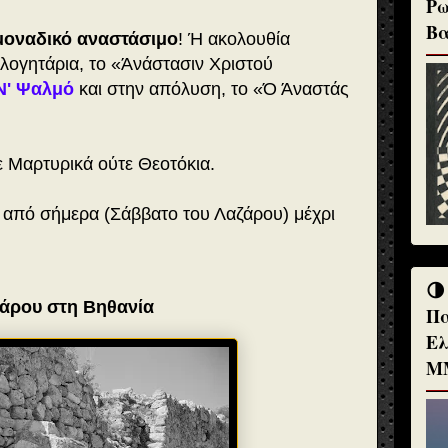
Ρω
Βα
 μοναδικό αναστάσιμο
! Ή ακολουθία
λογητάρια, το «Άνάστασιν Χριστού
Ν' Ψαλμό
και στην απόλυση, το «Ό Άναστάς
 Μαρτυρικά ούτε Θεοτόκια.
ι
από σήμερα (Σάββατο του Λαζάρου) μέχρι
🌗
ζάρου στη Βηθανία
Πα
Ελ
Μ