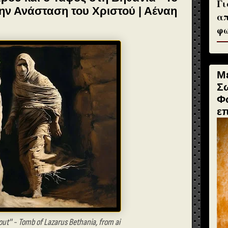
Γι
την Ανάσταση του Χριστού | Αέναη
απ
φω
Μ
Σ
Φ
ε
out'' -
Tomb of Lazarus Bethania, from ai