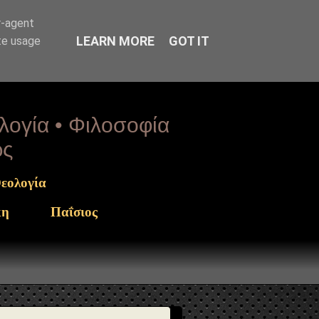
arget": "https://www.sophia-ntrekou.gr/2021/04/Tomb-of-
r-agent
LEARN MORE
GOT IT
te usage
ολογία • Φιλοσοφία
ως
εολογία
κη
Παΐσιος