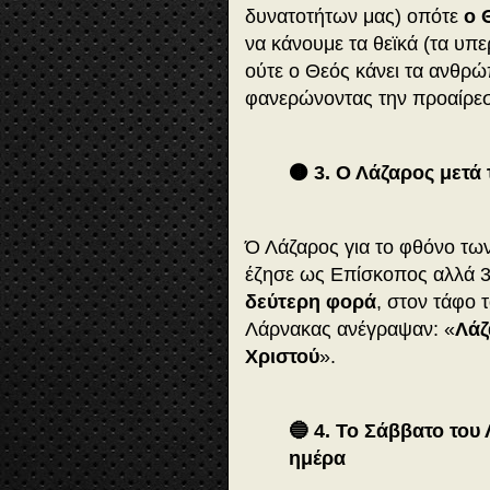
δυνατοτήτων μας) οπότε
ο 
να κάνουμε τα θεϊκά (τα υπ
ούτε ο Θεός κάνει τα ανθρώ
φανερώνοντας την προαίρεσ
🟤 3. Ο Λάζαρος μετά
Ό Λάζαρος για το φθόνο τ
έζησε ως Επίσκοπος αλλά 3
δεύτερη φορά
, στον τάφο 
Λάρνακας ανέγραψαν: «
Λάζ
Χριστού
».
🔵 4. Το Σάββατο του
ημέρα