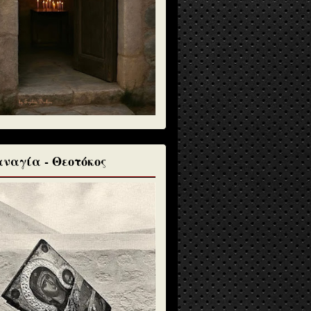
ναγία - Θεοτόκος