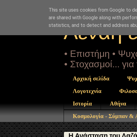
"copyrightHolder": { "@type": "Person", "name": "Sophia 
Lazarus.html" } }
This site uses cookies from Google to del
are shared with Google along with perfor
Αέναη 
statistics, and to detect and address ab
• Επιστήμη • Ψυχο
• Στοχασμοί... γι
Αρχική σελίδα
Ψυχ
Λογοτεχνία
Φιλοσ
Ιστορία
Αθήνα
Κοσμολογία - Σύμπαν &
Η Ανάσταση του Λαζά