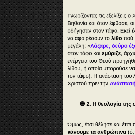
Γνωρίζοντας τις εξελίξεις 
Βηθανία και όταν έφθασε, ο
οδήγησαν στον τάφο. Εκεί
έ
να αφαιρέσουν το
λίθο
πού 
μεγάλη: «
Λάζαρε, δεύρο έ
στον τάφο και
εμύριζε
, άρχ
ενέργεια του Θεού προηγήθ
λίθου, ή οποία μπορούσε να
τον τάφο). Η ανάσταση του 
Χριστού πριν την
Ανάστασή
🔵 2. Η θεολογία της
Όμως, έτσι θέλησε και έτσι 
κάνουμε τα ανθρώπινα
(ό,