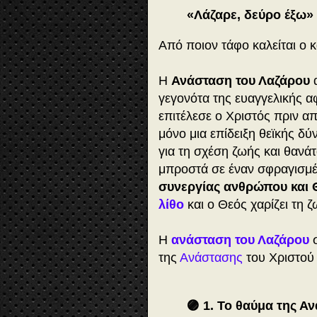
«Λάζαρε, δεύρο έξω»
Από ποιον τάφο καλείται ο κ
Η
Ανάσταση του Λαζάρου
α
γεγονότα της ευαγγελικής 
επιτέλεσε ο Χριστός πριν απ
μόνο μια επίδειξη θεϊκής δύ
για τη σχέση ζωής και θανάτ
μπροστά σε έναν σφραγισμέ
συνεργίας ανθρώπου και 
λίθο
και ο Θεός χαρίζει τη ζ
Η
ανάσταση του Λαζάρου
σ
της
Ανάστασης
του Χριστού
🟣 1. Το θαύμα της Α