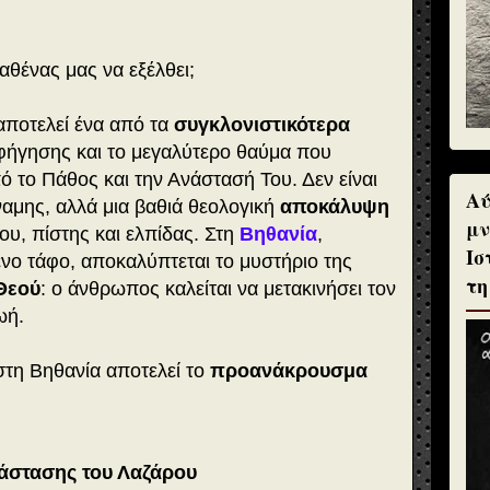
αθένας μας να εξέλθει;
ποτελεί ένα από τα
συγκλονιστικότερα
αφήγησης και το μεγαλύτερο θαύμα που
ό το Πάθος και την Ανάστασή Του. Δεν είναι
Αύ
ναμης, αλλά μια βαθιά θεολογική
αποκάλυψη
μν
ου, πίστης και ελπίδας. Στη
Βηθανία
,
Ισ
νο τάφο, αποκαλύπτεται το μυστήριο της
τη
Θεού
: ο άνθρωπος καλείται να μετακινήσει τον
ωή.
τη Βηθανία αποτελεί το
προανάκρουσμα
νάστασης του Λαζάρου