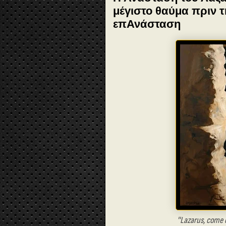
μέγιστο θαύμα πριν 
επΑνάσταση
''Lazarus, come 