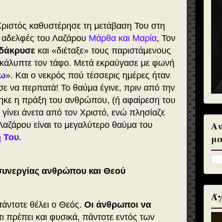
ο Χριστός καθυστέρησε τη μετάβαση Του στη
ι αδελφές του Λαζάρου
Μάρθα και Μαρία
, Τον
δάκρυσε
και «διέταξε» τους παριστάμενους
κάλυπτε τον τάφο. Μετά εκραύγασε με φωνή
ξω
». Και ο νεκρός πού τέσσερις ημέρες ήταν
ισε να περπατά! Το θαύμα έγινε, πριν από την
ηκε η πράξη του ανθρώπου, (ή αφαίρεση του
 γίνει άνετα από τον Χριστό, ενώ πλησίαζε
Αν
Λαζάρου είναι το μεγαλύτερο θαύμα του
 Του
.
μα
 συνεργίας ανθρώπου και Θεού
Άγ
πάντοτε θέλει ο Θεός.
Οι άνθρωποι να
τι πρέπει και φυσικά, πάντοτε εντός των