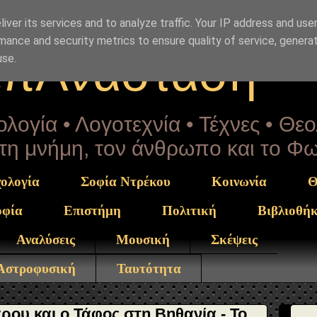
Drekou" }, "potentialAction": { "@type": "ReadAction", "t
iver its services and to analyze traffic. Your IP address and use
mance and security metrics to ensure quality of service, genera
επΑνάσταση
use.
λογία • Λογοτεχνία • Τέχνες • Θε
α τη μνήμη, τον άνθρωπο και το Φ
ολογία
Σοφία Ντρέκου
Κοινωνία
Θ
οφία
Επιστήμη
Πολιτική
Βιβλιοθή
Αναλύσεις
Μουσική
Σκέψεις
 Αστροφυσική
Ταυτότητα
ρου και ο Τάφος στη Βηθανία - Το