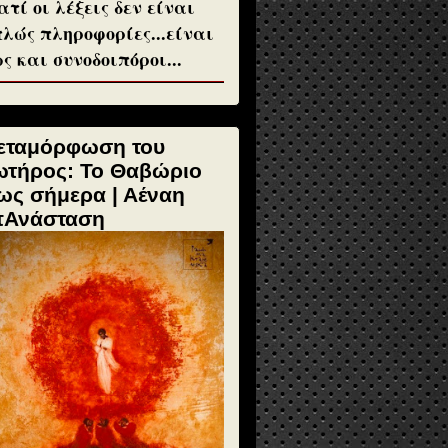
ατί οι λέξεις δεν είναι
λώς πληροφορίες...είναι
ς και συνοδοιπόροι...
εταμόρφωση του
ωτήρος: Το Θαβώριο
ως σήμερα | Αέναη
πΑνάσταση