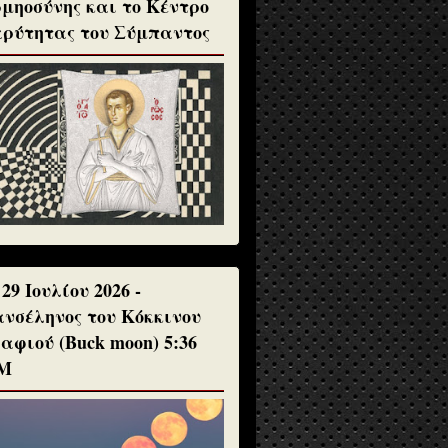
μηοσύνης και το Κέντρο
ρύτητας του Σύμπαντος
 29 Ιουλίου 2026 -
νσέληνος του Κόκκινου
αφιού (Buck moon) 5:36
Μ