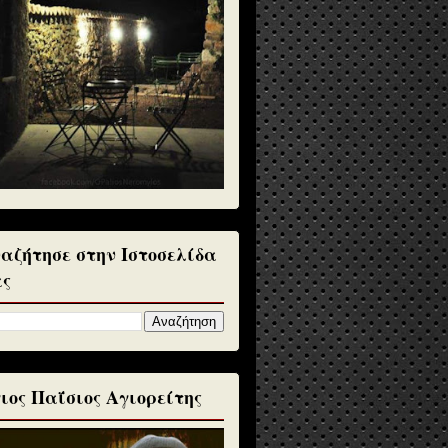
αζήτησε στην Ιστοσελίδα
ς
ιος Παΐσιος Αγιορείτης