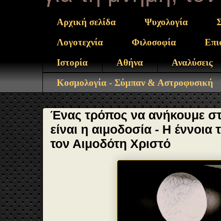
Αρχική σελίδα
Ψυχολογία
Λογοτεχνία
Φιλοσοφία
Επι
Ιστορία
Αθήνα
Αναλύσεις
Κοσμολογία - Σύμπαν & Αστροφυσική
Ένας τρόπος να ανήκουμε σ
είναι η αιμοδοσία - Η έννοια
τον Αιμοδότη Χριστό