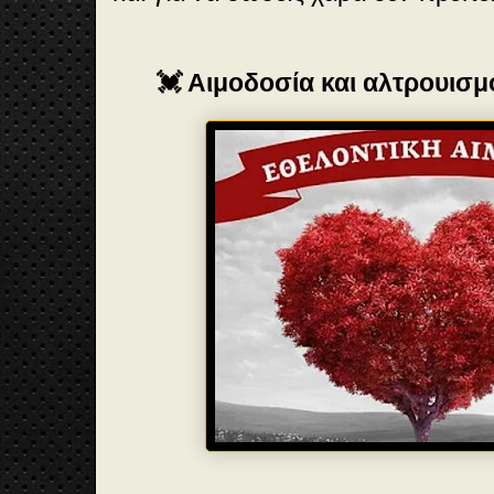
💓 Αιμοδοσία και αλτρουισμ