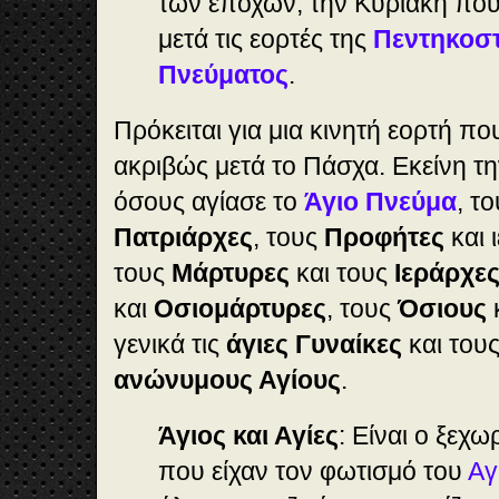
των εποχών, την Κυριακή πο
μετά τις εορτές της
Πεντηκοστ
Πνεύματος
.
Πρόκειται για μια κινητή εορτή π
ακριβώς μετά το Πάσχα. Εκείνη τ
όσους αγίασε το
Άγιο Πνεύμα
, τ
Πατριάρχες
, τους
Προφήτες
και 
τους
Μάρτυρες
και τους
Ιεράρχε
και
Οσιομάρτυρες
, τους
Όσιους
γενικά τις
άγιες Γυναίκες
και του
ανώνυμους Αγίους
.
Άγιος και Αγίες
: Είναι ο ξεχ
που είχαν τον φωτισμό του
Αγ