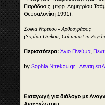
Παράδοσις, μτφρ. Δημητρίου Τσάμ
Θεσσαλονίκη 1991).
Σοφία Ντρέκου - Αρθρογράφος
(Sophia Drekou, Columnist in Psych
Περισσότερα:
Άγιο Πνεύμα
,
Πεντ
by
Sophia Ntrekou.gr | Αέναη επ
Εισαγωγή για διάλογο με Αναγ
Αναγνώστριες