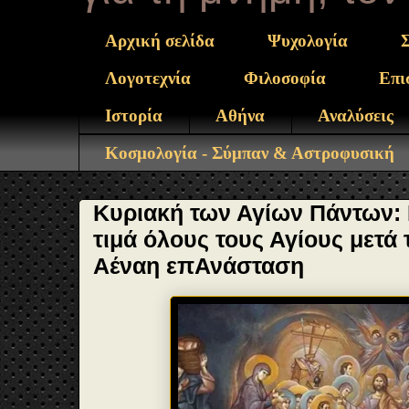
Αρχική σελίδα
Ψυχολογία
Λογοτεχνία
Φιλοσοφία
Επι
Ιστορία
Αθήνα
Αναλύσεις
Κοσμολογία - Σύμπαν & Αστροφυσική
Κυριακή των Αγίων Πάντων: 
τιμά όλους τους Αγίους μετά 
Αέναη επΑνάσταση