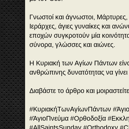
Γνωστοί και άγνωστοι, Μάρτυρες,
Ιεράρχες, άγιες γυναίκες και ανών
εποχών συγκροτούν μία κοινότητ
σύνορα, γλώσσες και αιώνες.
Η Κυριακή των Αγίων Πάντων είναι
ανθρώπινης δυνατότητας να γίνει
Διαβάστε το άρθρο και μοιραστείτε
#ΚυριακήΤωνΑγίωνΠάντων #Άγιο
#ΆγιοΠνεύμα #Ορθοδοξία #Εκκλη
#AllSaintsSunday #Orthodoxy #Chr