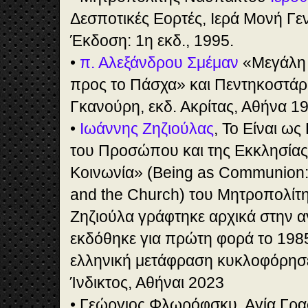
Δεσποτικές Εορτές, Ιερά Μονή Γε
Έκδοση: 1η εκδ., 1995.
•
π. Αλεξάνδρου Σμέμαν
«Μεγάλη 
προς το Πάσχα» και Πεντηκοστάρι
Γκανούρη, εκδ. Ακρίτας, Αθήνα 1
•
Ιωάννης Ζηζιούλας
, Το Είναι ως
του Προσώπου και της Εκκλησίας.
Κοινωνία» (Being as Communion:
and the Church) του Μητροπολίτ
Ζηζιούλα γράφτηκε αρχικά στην α
εκδόθηκε για πρώτη φορά το 198
ελληνική μετάφραση κυκλοφόρησε
Ίνδικτος, Αθήναι 2023
• Γεώργιος Φλωρόφσκυ, Αγία Γρα