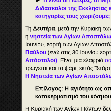
►
Τι είναι οι Πατέρες, οι Μητ
Διδάσκαλοι της Εκκλησίας κ
κατηγορίες τους χωρίζουμε;
Τη
Δευτέρα
, μετά την Κυριακή τω
η
νηστεία των Αγίων Αποστόλ
Ιουνίου, εορτή των Αγίων Αποστ
Παύλου
(ενώ στις 30 Ιουνίου εορ
Απόστολοι)
. Είναι μια ελαφριά
σ
τρώγεται και το ψάρι, εκτός Τετά
Η Νηστεία των Αγίων Αποστόλ
Επίλογος: Η αγιότητα ως α
κατακερματισμό του κόσμου
Η Κυριακή των Αγίων Πάντων
δεν