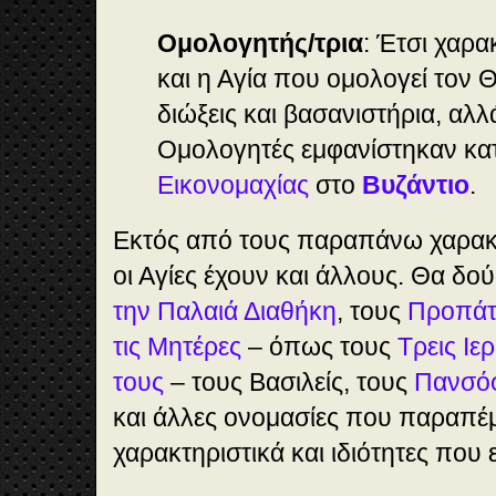
Ομολογητής/τρια
: Έτσι χαρα
και η Αγία που ομολογεί τον Θ
διώξεις και βασανιστήρια, αλλ
Ομολογητές εμφανίστηκαν κατ
Εικονομαχίας
στο
Βυζάντιο
.
Εκτός από τους παραπάνω χαρακτη
οι Αγίες έχουν και άλλους. Θα δο
την Παλαιά Διαθήκη
, τους
Προπάτ
τις Μητέρες
– όπως τους
Τρεις Ιε
τους
– τους Βασιλείς, τους
Πανσό
και άλλες ονομασίες που παραπέ
χαρακτηριστικά και ιδιότητες που 