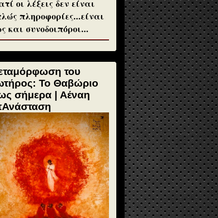
ατί οι λέξεις δεν είναι
λώς πληροφορίες...είναι
ς και συνοδοιπόροι...
εταμόρφωση του
ωτήρος: Το Θαβώριο
ως σήμερα | Αέναη
πΑνάσταση