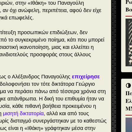
Ρω
ιριών, στην «Ιθάκη» του Παναγούλη
Βα
, αν όχι ανώφελη, περιπέτεια, αφού δεν είχε
γικά επωφελές.
 επίτευξη προσωπικών επιδιώξεων, δεν
πό το συγκεκριμένο ποίημα, κάτι που μπορεί
αστική ικανοποίηση, μιας και ελλείπει η
 ανιδιοτελούς προσφοράς στους άλλους
 πως ο Αλέξανδρος Παναγούλης
επιχείρησε
δολοφονήσει τον τότε δικτάτορα Γεώργιο
🌗
μα να περάσει πάνω από τέσσερα χρόνια στη
Πα
κε απάνθρωπα. Η δική του επιθυμία ήταν να
Ελ
σία, κάθε πιθανή βοήθεια προκειμένου η
Μ
τη
μισητή δικτατορία
, αλλά και από τους
ρίς δισταγμό συνεργάστηκαν με το καθεστώς
πως είναι η «Ιθάκη» γράφτηκαν μέσα στην