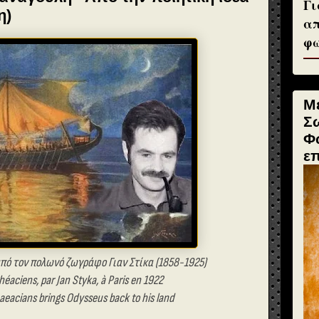
Γι
η)
απ
φω
Μ
Σ
Φ
ε
πό τον πολωνό ζωγράφο Γιαν Στίκα (1858-1925)
héaciens, par Jan Styka, à Paris en 1922
haeacians
brings Odysseus back to his land