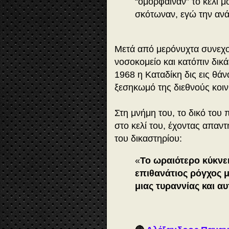
“ομόρφαιναν” το κελί μ
σκότωναν, εγώ την ανά
Μετά από μερόνυχτα συνεχο
νοσοκομείο και κατόπιν δικά
1968 η Καταδίκη δις εις θάν
ξεσηκωμό της διεθνούς κοι
Στη μνήμη του, το δικό του 
στο κελί του, έχοντας απαν
του δικαστηρίου:
«
Το ωραιότερο κύκνει
επιθανάτιος ρόγχος 
μιας τυραννίας και α