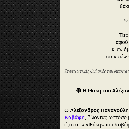
Ιθάκ
δε
Τέτο
αφού 
κι αν ό
στην πένν
Στρατιωτικές Φυλακές του Μπογιατί
🔴 Η Ιθάκη του Αλέξ
Ο
Αλέξανδρος Παναγούλη
Καβάφη
, δίνοντας ωστόσο 
ό,τι στην «Ιθάκη» του Καβ