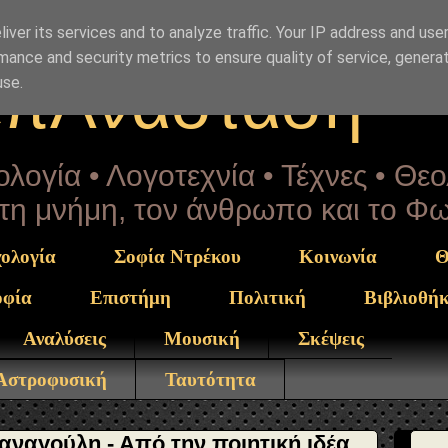
rekou" }, "potentialAction": { "@type": "ReadAction", "ta
iver its services and to analyze traffic. Your IP address and use
mance and security metrics to ensure quality of service, genera
επΑνάσταση
use.
λογία • Λογοτεχνία • Τέχνες • Θε
α τη μνήμη, τον άνθρωπο και το Φ
ολογία
Σοφία Ντρέκου
Κοινωνία
Θ
οφία
Επιστήμη
Πολιτική
Βιβλιοθή
Αναλύσεις
Μουσική
Σκέψεις
 Αστροφυσική
Ταυτότητα
αναγούλη - Από την ποιητική ιδέα