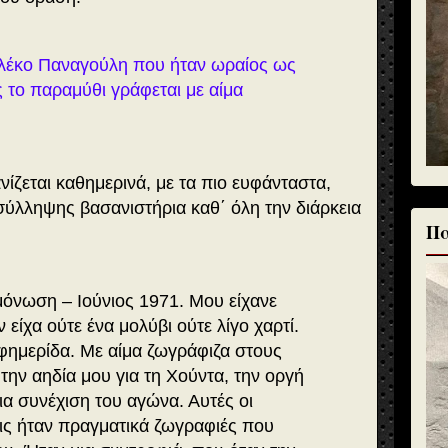
λέκο Παναγούλη που ήταν ωραίος ως
 το παραμύθι γράφεται με αίμα
ζεται καθημερινά, με τα πιο ευφάνταστα,
ύλληψης βασανιστήρια καθ΄ όλη την διάρκεια
Πα
νωση – Ιούνιος 1971. Μου είχανε
 είχα ούτε ένα μολύβι ούτε λίγο χαρτί.
εφημερίδα. Με αίμα ζωγράφιζα στους
την αηδία μου για τη Χούντα, την οργή
ια συνέχιση του αγώνα. Αυτές οι
εις ήταν πραγματικά ζωγραφιές που