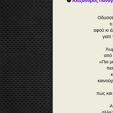
🔴
Αλέξανδρος Πανα
Οδυσσέ
τ
αφού κι 
γιατί
Χωρ
από 
«Πιο μ
πι
κ
καινούρ
πως και 
Α
αλλιώ