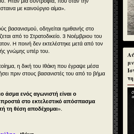
ου. Ήταν μια συντροφιά, που όταν την
σταινα με καινούργιο αίμα».
ύς βασανισμού, οδηγείται ημιθανής στο
ζεται από το Στρατοδικείο. 3 Νοέμβριου του
ατον. Η ποινή δεν εκτελέστηκε μετά από τον
νής γνώμης υπέρ του.
Αύ
μν
ποίημα, η δική του Ιθάκη που έγραψε μέσα
Ισ
τήσει πριν στους βασανιστές του από το βήμα
τη
ο άσμα ενός αγωνιστή είναι ο
μπροστά στο εκτελεστικό απόσπασμα
υτή τη θέση αποδέχομαι
».