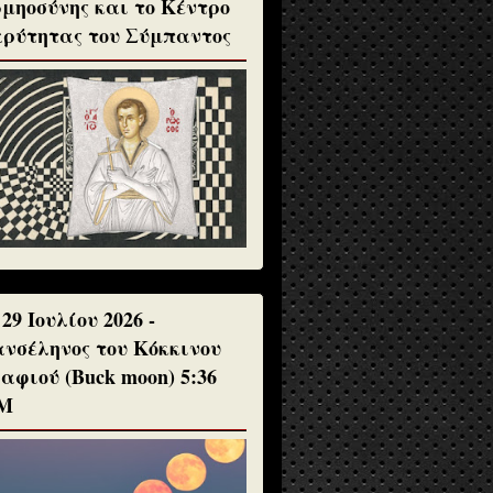
μηοσύνης και το Κέντρο
ρύτητας του Σύμπαντος
 29 Ιουλίου 2026 -
νσέληνος του Κόκκινου
αφιού (Buck moon) 5:36
Μ