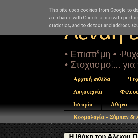
"copyrightHolder": { "@type": "Person", "name": "Sophia D
Alexandros-Panagoulis.html" } }
This site uses cookies from Google to del
are shared with Google along with perfor
Αέναη 
statistics, and to detect and address ab
• Επιστήμη • Ψυχο
• Στοχασμοί... γι
Αρχική σελίδα
Ψυχ
Λογοτεχνία
Φιλοσ
Ιστορία
Αθήνα
Κοσμολογία - Σύμπαν &
Η Ιθάκη του Αλέκου Π