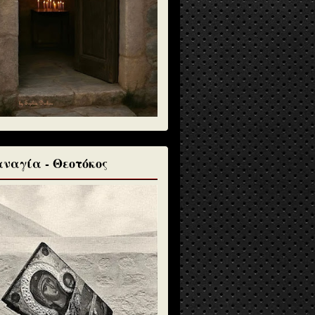
ναγία - Θεοτόκος