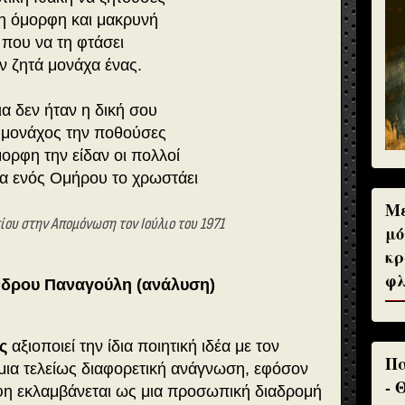
η όμορφη και μακρυνή
που να τη φτάσει
ν ζητά μονάχα ένας.
ια δεν ήταν η δική σου
μονάχος την ποθούσες
μορφη την είδαν οι πολλοί
α ενός Ομήρου το χρωστάει
Με
ου στην Απομόνωση τον Ιούλιο του 1971
μό
κρ
φλ
ανδρου Παναγούλη (ανάλυση)
ς
αξιοποιεί την ίδια ποιητική ιδέα με τον
Πα
μια τελείως διαφορετική ανάγνωση, εφόσον
- 
άφη εκλαμβάνεται ως μια προσωπική διαδρομή