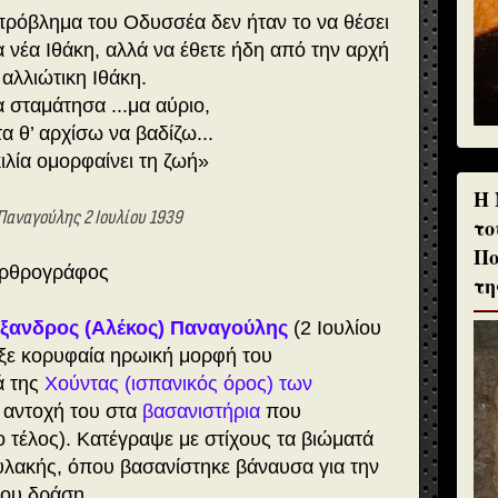
πρόβλημα του Οδυσσέα δεν ήταν το να θέσει
α νέα Ιθάκη, αλλά να έθετε ήδη από την αρχή
 αλλιώτικη Ιθάκη.
 σταμάτησα ...μα αύριο,
τα θ’ αρχίσω να βαδίζω...
ιλία ομορφαίνει τη ζωή»
H 
 Παναγούλης 2 Ιουλίου 1939
το
Πο
Αρθρογράφος
τη
ξανδρος (Αλέκος) Παναγούλης
(2 Ιουλίου
ξε κορυφαία ηρωική μορφή του
ά της
Χούντας (ισπανικός όρος) των
ν αντοχή του στα
βασανιστήρια
που
ο τέλος). Κατέγραψε με στίχους τα βιώματά
λακής, όπου βασανίστηκε βάναυσα για την
του δράση.