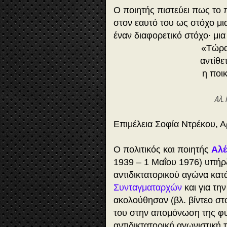
Ο ποιητής πιστεύει πως το 
στον εαυτό του ως στόχο μι
έναν διαφορετικό στόχο∙ μια
«Τώρα
αντίθε
η ποικ
Αλ.
Επιμέλεια Σοφία Ντρέκου, 
Ο πολιτικός και ποιητής
Αλέ
1939 – 1 Μαΐου 1976) υπήρ
αντιδικτατορικού αγώνα κατ
Συνταγματαρχών
και για τη
ακολούθησαν (βλ. βίντεο στ
του στην απομόνωση της φυ
αντιδικτατορική αγωνιστική 