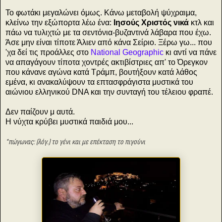
Το φωτάκι μεγαλώνει όμως. Κάνω μεταβολή ψύχραιμα,
κλείνω την εξώπορτα λέω ένα:
Ιησούς Χριστός νικά
κτλ και
πάω να τυλιχτώ με τα σεντόνια-βυζαντινά λάβαρα που έχω.
Άσε μην είναι τίποτε Άλιεν από κάνα Σείριο. Ξέρω γω... που
'χα δεί τις προάλλες στο
National Geographic
κι αντί να πάνε
να απαγάγουν τίποτα χοντρές ακτιβίστριες απ' το Όρεγκον
που κάνανε αγώνα κατά Τράμπ, βουτήξουν κατά λάθος
εμένα, κι ανακαλύψουν τα επτασφράγιστα μυστικά του
αιώνιου ελληνικού DNA και την συνταγή του τέλειου φραπέ.
Δεν παίζουν μ αυτά.
Η νύχτα κρύβει μυστικά παιδιά μου...
*πώγωνας: (λόγ.) το γένι και με επέκταση το πιγούνι