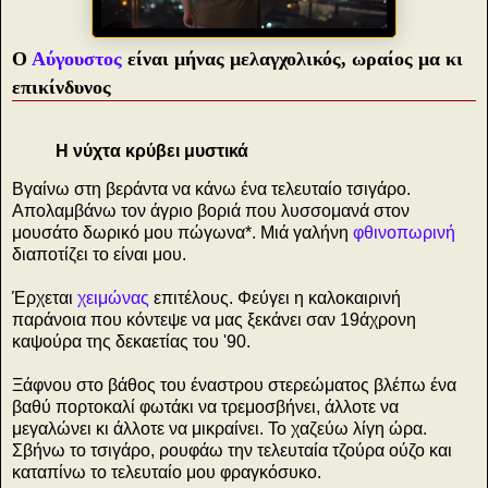
Ο
Αύγουστος
είναι μήνας μελαγχολικός, ωραίος μα κι
επικίνδυνος
Η νύχτα κρύβει μυστικά
Βγαίνω στη βεράντα να κάνω ένα τελευταίο τσιγάρο.
Απολαμβάνω τον άγριο βοριά που λυσσομανά στον
μουσάτο δωρικό μου πώγωνα*. Μιά γαλήνη
φθινοπωρινή
διαποτίζει το είναι μου.
Έρχεται
χειμώνας
επιτέλους. Φεύγει η καλοκαιρινή
παράνοια
που κόντεψε να μας ξεκάνει σαν 19άχρονη
καψούρα της δεκαετίας του '90.
Ξάφνου στο βάθος του έναστρου στερεώματος βλέπω ένα
βαθύ πορτοκαλί φωτάκι να τρεμοσβήνει, άλλοτε να
μεγαλώνει κι άλλοτε να μικραίνει. Το χαζεύω λίγη ώρα.
Σβήνω το τσιγάρο, ρουφάω την τελευταία τζούρα ούζο και
καταπίνω το τελευταίο μου φραγκόσυκο.