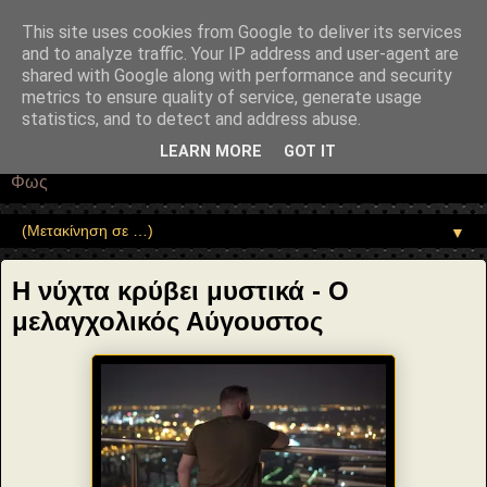
"copyrightHolder": { "@type": "Person", "name": "Sophia Drekou" },
"potentialAction": { "@type": "ReadAction", "target":
This site uses cookies from Google to deliver its services
"https://www.sophia-ntrekou.gr/2021/08/Melancholic-Augoustos.html" }
and to analyze traffic. Your IP address and user-agent are
}
shared with Google along with performance and security
Αέναη επΑνάσταση
metrics to ensure quality of service, generate usage
statistics, and to detect and address abuse.
• Επιστήμη • Ψυχολογία • Λογοτεχνία • Τέχνες • Θεολογία •
LEARN MORE
GOT IT
Φιλοσοφία • Στοχασμοί... για τη μνήμη, τον άνθρωπο και το
Φως
▼
Η νύχτα κρύβει μυστικά - Ο
μελαγχολικός Αύγουστος