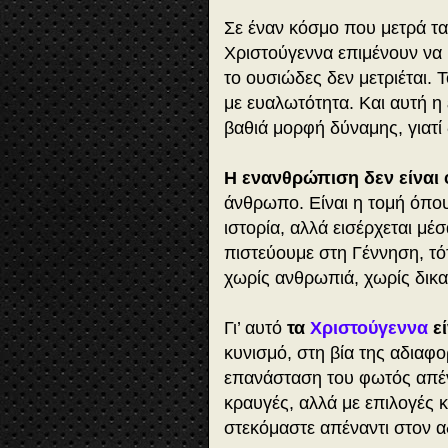
Σε έναν κόσμο που μετρά τα 
Χριστούγεννα επιμένουν να μ
το ουσιώδες δεν μετριέται. 
με ευαλωτότητα. Και αυτή η 
βαθιά μορφή δύναμης, γιατί δ
Η ενανθρώπιση δεν είναι
άνθρωπο. Είναι η τομή όπου
ιστορία, αλλά εισέρχεται μέσ
πιστεύουμε στη Γέννηση, τ
χωρίς ανθρωπιά, χωρίς δικα
Γι’ αυτό
τα
Χριστούγεννα
εί
κυνισμό, στη βία της αδιαφο
επανάσταση του φωτός απέν
κραυγές, αλλά με επιλογές 
στεκόμαστε απέναντι στον α