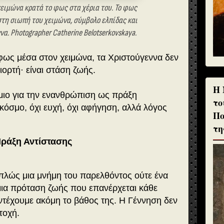
χειμώνα κρατά το φως στα χέρια του. Το φως
τη σιωπή του χειμώνα, σύμβολο ελπίδας και
α. Photographer Catherine Belotserkovskaya.
 φως μέσα στον χειμώνα, τα Χριστούγεννα δεν
γιορτή· είναι στάση ζωής.
H 
μιο για την ενανθρώπιση ως πράξη
το
κόσμο, όχι ευχή, όχι αφήγηση, αλλά λόγος
Πο
τη
Πράξη Αντίστασης
απλώς μια μνήμη του παρελθόντος ούτε ένα
μια πρόταση ζωής που επανέρχεται κάθε
αντέχουμε ακόμη το βάθος της. Η Γέννηση δεν
τοχή.