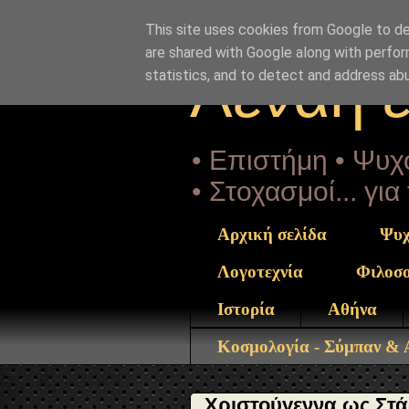
"copyrightHolder": { "@type": "Person", "name": "Sophia D
ntrekou.gr/2025/12/christougenna-stasi-zois-praxi-antista
This site uses cookies from Google to del
are shared with Google along with perfor
Αέναη 
statistics, and to detect and address ab
• Επιστήμη • Ψυχο
• Στοχασμοί... γι
Αρχική σελίδα
Ψυχ
Λογοτεχνία
Φιλοσ
Ιστορία
Αθήνα
Κοσμολογία - Σύμπαν &
Χριστούγεννα ως Στά