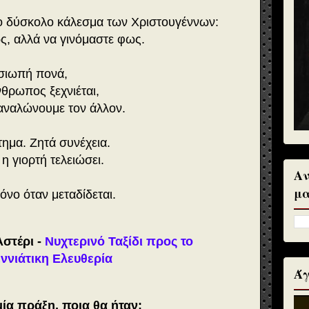
πιο δύσκολο κάλεσμα των Χριστουγέννων:
ς, αλλά να γινόμαστε φως.
 σιωπή πονά,
νθρωπος ξεχνιέται,
αναλώνουμε τον άλλον.
τημα. Ζητά συνέχεια.
η γιορτή τελειώσει.
Αν
μα
νο όταν μεταδίδεται.
Αστέρι -
Νυχτερινό Ταξίδι προς το
ννιάτικη Ελευθερία
Άγ
ία πράξη, ποια θα ήταν;