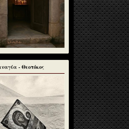
ναγία - Θεοτόκος