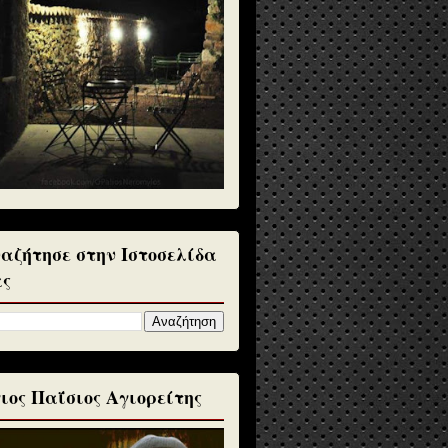
αζήτησε στην Ιστοσελίδα
ς
ιος Παΐσιος Αγιορείτης