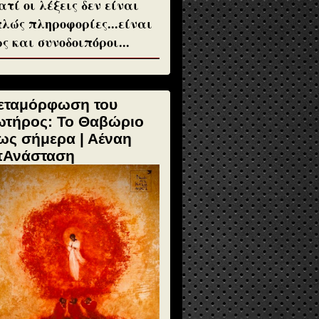
ατί οι λέξεις δεν είναι
λώς πληροφορίες...είναι
ς και συνοδοιπόροι...
εταμόρφωση του
ωτήρος: Το Θαβώριο
ως σήμερα | Αέναη
πΑνάσταση