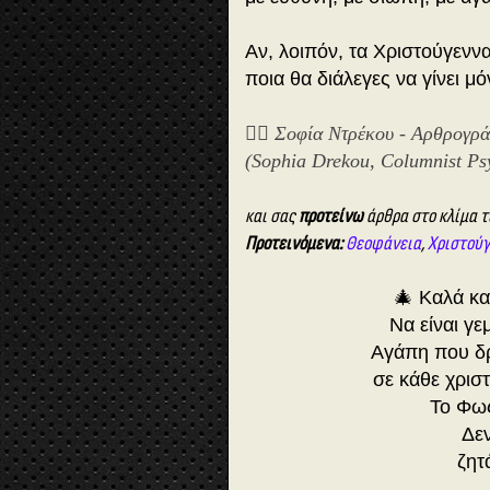
Αν, λοιπόν, τα Χριστούγενν
ποια θα διάλεγες να γίνει μό
✍🏻 Σοφία Ντρέκου - Αρθρογρ
(Sophia Drekou, Columnist Ps
και σας
προτείνω
άρθρα στο κλίμα 
Προτεινόμενα:
Θεοφάνεια
,
Χριστού
🎄 Καλά κα
Να είναι γ
Αγάπη που δρ
σε κάθε χριστ
Το Φως
Δεν
ζητ