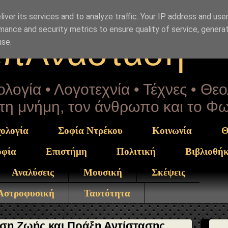
rekou" }, "potentialAction": { "@type": "ReadAction", "ta
sis.html" } }
iver its services and to analyze traffic. Your IP address and use
mance and security metrics to ensure quality of service, genera
επΑνάσταση
use.
λογία • Λογοτεχνία • Τέχνες • Θε
α τη μνήμη, τον άνθρωπο και το Φ
ολογία
Σοφία Ντρέκου
Κοινωνία
Θ
οφία
Επιστήμη
Πολιτική
Βιβλιοθή
Αναλύσεις
Μουσική
Σκέψεις
 Αστροφυσική
Ταυτότητα
ση Ζωής και Πράξη Αντίστασης