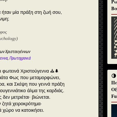
Ρω
Βα
α ήταν μία πράξη στη ζωή σου,
νιμη;
άφος
ychology)
των Χριστουγέννων
γεννα
,
Πρωτοχρονιά
ι φωτεινά Χριστούγεννα ⛪🌲
🌗
εμάτα Φως που μεταμορφώνει,
Πα
α, και Σκέψη που γεννά πράξη
Οξ
ουγεννιάτικο άλμα της καρδιάς.
Fu
 δεν μετριέται· βιώνεται.
 ζητά χειροκρότημα·
ά χώρο να κατοικήσει.