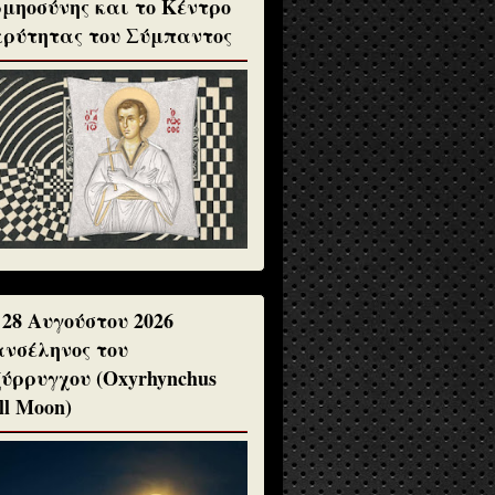
μηοσύνης και το Κέντρο
ρύτητας του Σύμπαντος
 28 Αυγούστου 2026
νσέληνος του
ύρρυγχου (Oxyrhynchus
ll Moon)