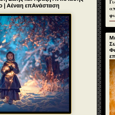
Γι
ο | Αέναη επΑνάσταση
απ
φω
Μ
Σ
Φ
ε