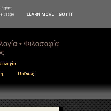
rget": "https://www.sophia-
r-agent
LEARN MORE
GOT IT
te usage
ολογία • Φιλοσοφία
ως
εολογία
κη
Παΐσιος