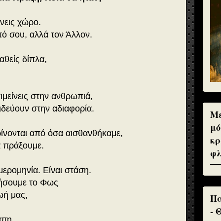
νεις χώρο.
τό σου, αλλά τον Άλλον.
αθείς δίπλα,
ιμείνεις στην ανθρωπιά,
ιδεύουν στην αδιαφορία.
Με
μό
κρίνονται από όσα αισθανθήκαμε,
κρ
 πράξουμε.
φλ
μερομηνία. Είναι στάση.
φήσουμε το Φως
ωή μας,
Πα
- 
άπη.