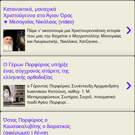
Κατανυκτικά, μοναχικά
Χριστούγεννα στο Άγιον Όρος
★ Μεσογαίας Νικόλαος (video)
›
Πάμε ν' ακούσουμε μια Χριστουγεννιάτικη ιστορία
που μας την διηγείται ο Μητροπολίτης Μεσογαίας
και Λαυρεωτικής, Νικόλαος Χατζηνικο...
Ο Γέρων Πορφύριος υπήρξε
ένας σύγχρονος στάρετς της
ελληνικής ορθοδοξίας
›
ο Γέροντας Πορφύριος Συνέντευξη Αρχιμανδρίτη
Ιωαννίκιου Κοτσώνη, καθηγ. Ἱ. Μ.
Μεταμορφώσεως Σωτήρος Σοχοῦ, πνευματικό
παιδί Αγίου Πορφυρί...
Όσιος Πορφύριος ο
Καυσοκαλυβίτης ο διορατικός
(αφιέρωμα) | Αέναη