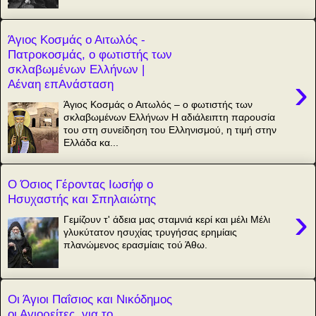
Άγιος Κοσμάς ο Αιτωλός -
Πατροκοσμάς, ο φωτιστής των
σκλαβωμένων Ελλήνων |
›
Αέναη επΑνάσταση
Άγιος Κοσμάς ο Αιτωλός – ο φωτιστής των
σκλαβωμένων Ελλήνων Η αδιάλειπτη παρουσία
του στη συνείδηση του Ελληνισμού, η τιμή στην
Ελλάδα κα...
Ο Όσιος Γέροντας Ιωσήφ ο
Ησυχαστής και Σπηλαιώτης
›
Γεμίζουν τ' άδεια μας σταμνιά κερί και μέλι Μέλι
γλυκύτατον ησυχίας τρυγήσας ερημίαις
πλανώμενος ερασμίαις τού Άθω.
Οι Άγιοι Παΐσιος και Νικόδημος
οι Αγιορείτες, για το