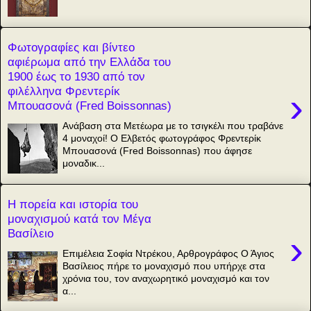
Φωτογραφίες και βίντεο
αφιέρωμα από την Ελλάδα του
1900 έως το 1930 από τον
φιλέλληνα Φρεντερίκ
›
Μπουασονά (Fred Boissonnas)
Ανάβαση στα Μετέωρα με το τσιγκέλι που τραβάνε
4 μοναχοί! Ο Ελβετός φωτογράφος Φρεντερίκ
Μπουασονά (Fred Boissonnas) που άφησε
μοναδικ...
Η πορεία και ιστορία του
μοναχισμού κατά τον Μέγα
Βασίλειο
›
Επιμέλεια Σοφία Ντρέκου, Αρθρογράφος Ο Άγιος
Βασίλειος πήρε το μοναχισμό που υπήρχε στα
χρόνια του, τον αναχωρητικό μοναχισμό και τον
α...