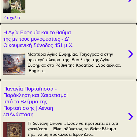
2 σχόλια:
Η Αγία Ευφημία και το θαύμα
της με τους μονοφυσίτες - Δ’
Οικουμενική Σύνοδος 451 μ.Χ.
›
Μαρτύριο Αγίας Ευφημίας. Τοιχογραφία στην
αριστερή πλευρά της Βασιλικής της Αγίας
Ευφημίας στο Ρόβινι της Κροατίας, 19ος αιώνας.
English...
Παναγία Πορταΐτισσα -
Παράκληση και Χαιρετισμοί
υπό το Βλέμμα της
Πορταϊτίσσης | Αέναη
›
επΑνάσταση
Τί ζωντανή Εικόνα... Ωσάν να προτρέπει σε ό,τι
χρειάζεσαι... Είναι αδύνατον, το Θείον Βλέμμα
της, να μη προκαλέσει Ιερόν Δέο...