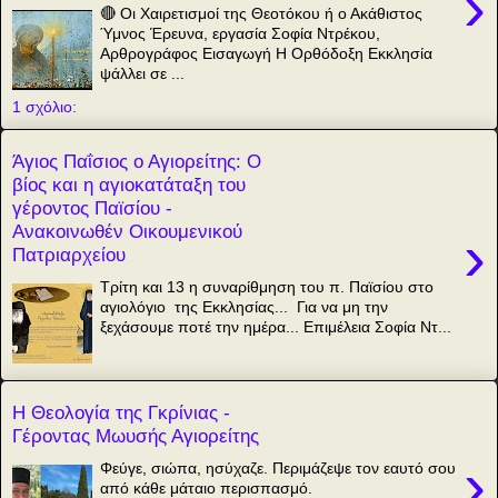
›
🔴 Οι Χαιρετισμοί της Θεοτόκου ή ο Ακάθιστος
Ύμνος Έρευνα, εργασία Σοφία Ντρέκου,
Αρθρογράφος Εισαγωγή Η Ορθόδοξη Εκκλησία
ψάλλει σε ...
1 σχόλιο:
Άγιος Παΐσιος ο Αγιορείτης: Ο
βίος και η αγιοκατάταξη του
γέροντος Παϊσίου -
Ανακοινωθέν Οικουμενικού
›
Πατριαρχείου
Τρίτη και 13 η συναρίθμηση του π. Παϊσίου στο
αγιολόγιο της Εκκλησίας... Για να μη την
ξεχάσουμε ποτέ την ημέρα... Επιμέλεια Σοφία Ντ...
Η Θεολογία της Γκρίνιας -
Γέροντας Μωυσής Αγιορείτης
›
Φεύγε, σιώπα, ησύχαζε. Περιμάζεψε τον εαυτό σου
από κάθε μάταιο περισπασμό.