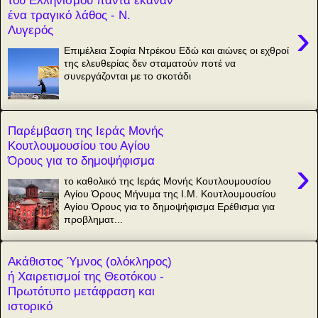
του Ελληνισμού πάντα έκαναν
ένα τραγικό λάθος - Ν.
›
Λυγερός
Επιμέλεια Σοφία Ντρέκου Εδώ και αιώνες οι εχθροί
της ελευθερίας δεν σταματούν ποτέ να
συνεργάζονται με το σκοτάδι
Παρέμβαση της Ιεράς Μονής
Κουτλουμουσίου του Αγίου
Όρους για το δημοψήφισμα
›
το καθολικό της Ιεράς Μονής Κουτλουμουσίου
Αγίου Όρους Μήνυμα της Ι.Μ. Κουτλουμουσίου
Αγίου Όρους για το δημοψήφισμα Ερέθισμα για
προβληματ...
Ακάθιστος Ύμνος (ολόκληρος)
ή Χαιρετισμοί της Θεοτόκου -
Πρωτότυπο μετάφραση και
ιστορικό