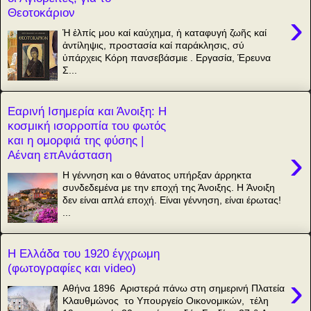
Θεοτοκάριον
›
Ἡ ἐλπίς μου καί καύχημα, ἡ καταφυγή ζωῆς καί
ἀντίληψις, προστασία καί παράκλησις, σύ
ὐπάρχεις Κόρη πανσεβάσμιε . Εργασία, Έρευνα
Σ...
Εαρινή Ισημερία και Άνοιξη: Η
κοσμική ισορροπία του φωτός
και η ομορφιά της φύσης |
›
Αέναη επΑνάσταση
Η γέννηση και ο θάνατος υπήρξαν άρρηκτα
συνδεδεμένα με την εποχή της Άνοιξης. H Άνοιξη
δεν είναι απλά εποχή. Είναι γέννηση, είναι έρωτας!
...
Η Ελλάδα του 1920 έγχρωμη
(φωτογραφίες και video)
›
Αθήνα 1896 Αριστερά πάνω στη σημερινή Πλατεία
Κλαυθμώνος το Υπουργείο Οικονομικών, τέλη