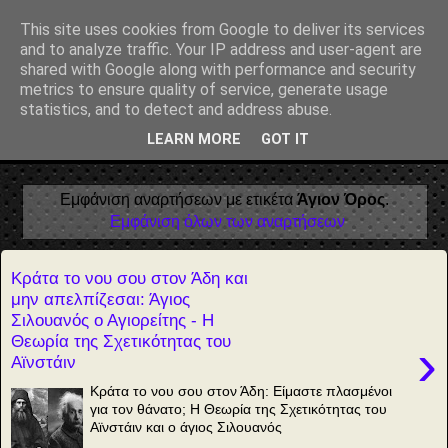
Αέναη επΑνάσταση
This site uses cookies from Google to deliver its services
and to analyze traffic. Your IP address and user-agent are
• Επιστήμη • Ψυχολογία • Λογοτεχνία • Τέχνες • Θεολογία •
shared with Google along with performance and security
Φιλοσοφία • Στοχασμοί... για τη μνήμη, τον άνθρωπο και το
metrics to ensure quality of service, generate usage
Φως
statistics, and to detect and address abuse.
LEARN MORE
GOT IT
▼
Εμφάνιση αναρτήσεων με ετικέτα
Άγιον Όρος
.
Εμφάνιση όλων των αναρτήσεων
Κράτα το νου σου στον Άδη και
μην απελπίζεσαι: Άγιος
Σιλουανός ο Αγιορείτης - Η
Θεωρία της Σχετικότητας του
›
Αϊνστάιν
Κράτα το νου σου στον Άδη: Είμαστε πλασμένοι
για τον θάνατο; Η Θεωρία της Σχετικότητας του
Αϊνστάιν και ο άγιος Σιλουανός