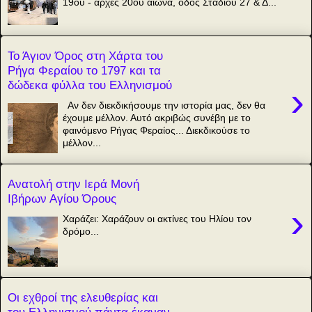
19ου - αρχές 20ου αιώνα, οδός Σταδίου 27 & Δ...
Το Άγιον Όρος στη Χάρτα του
Ρήγα Φεραίου το 1797 και τα
δώδεκα φύλλα του Ελληνισμού
›
Αν δεν διεκδικήσουμε την ιστορία μας, δεν θα
έχουμε μέλλον. Αυτό ακριβώς συνέβη με το
φαινόμενο Ρήγας Φεραίος... Διεκδικούσε το
μέλλον...
Ανατολή στην Ιερά Μονή
Ιβήρων Αγίου Όρους
›
Χαράζει: Χαράζουν οι ακτίνες του Ηλίου τον
δρόμο...
Οι εχθροί της ελευθερίας και