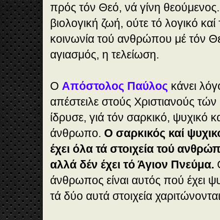
πρός τόν Θεό, νά γίνη θεούμενος
βιολογική ζωή, ούτε τό λογικό καί
κοινωνία τού ανθρώπου μέ τόν Θε
αγιασμός, η τελείωση.
Ο
Απόστολος Παύλος
κάνει λόγ
απέστειλε στούς Χριστιανούς τών
ίδρυσε, γιά τόν σαρκικό, ψυχικό κ
άνθρωπο.
Ο σαρκικός καί ψυχικ
έχει όλα τά στοιχεία τού ανθρώπ
αλλά δέν έχει τό Άγιον Πνεύμα.
άνθρωπος είναι αυτός πού έχει ψ
τά δύο αυτά στοιχεία χαριτώνοντα