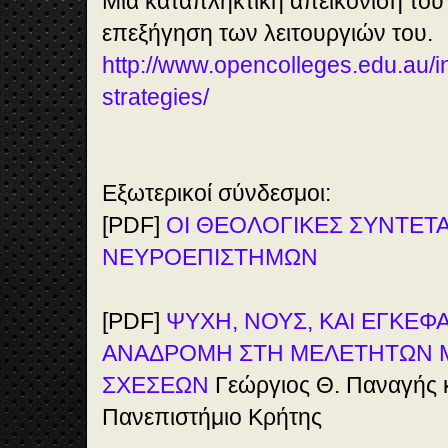
Μια καταπληκτική απεικόνιση του
επεξήγηση των λειτουργιών του.
http://www.opencolleges.edu.au/i
strategies/
Εξωτερικοί σύνδεσμοι:
[PDF]
ΟΙ ΘΕΟΛΟΓΙΚΕΣ ΣΥΝΤΕΤ
ΝΕΥΡΟΕΠΙΣΤΗΜΩΝ
[PDF]
ΨΥΧΗ, ΝΟΥΣ, ΚΑΙ ΕΓΚΕΦΑ
ΑΝΑΔΡΟΜΗ ΣΤΗ ΜΕΛΕΤΗΤΩΝ 
ΣΧΕΣΕΩΝ
Γεώργιος Θ. Παναγής 
Πανεπιστήμιο Κρήτης