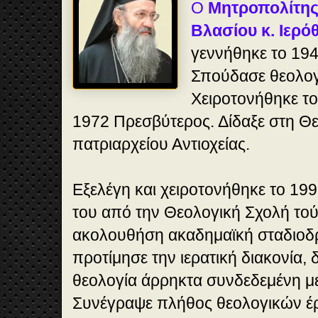
Ο
Μητροπολίτης
Βλασίου κ. Ιερό
γεννήθηκε το 19
Σπούδασε θεολογ
Χειροτονήθηκε το
1972 Πρεσβύτερος. Δίδαξε στη Θ
πατριαρχείου Αντιοχείας.
Εξελέγη και χειροτονήθηκε το 19
του από την Θεολογική Σχολή το
ακολουθήση ακαδημαϊκή σταδιοδρ
προτίμησε την ιερατική διακονία, δ
θεολογία άρρηκτα συνδεδεμένη με
Συνέγραψε πλήθος θεολογικών έ