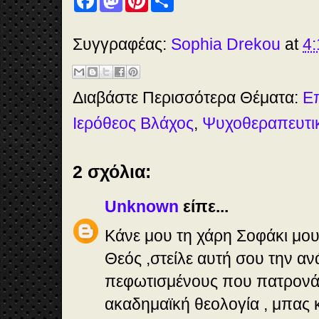
a
a
i
h
c
s
n
a
e
t
t
r
b
o
e
e
Συγγραφέας:
Sophia Drekou
at
4:
o
d
r
o
o
e
k
n
s
t
Διαβάστε Περισσότερα Θέματα:
Ε
Ιερόθεος Βλάχος
,
Ψυχοθεραπευτι
2 σχόλια:
Unknown
είπε...
Κάνε μου τη χάρη Σοφάκι μου 
Θεός ,στείλε αυτή σου την α
πεφωτισμένους που πατρονά
ακαδημαϊκή θεολογία , μπας κ