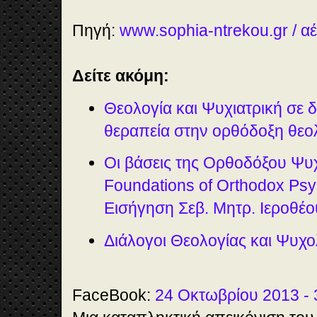
Πηγή:
www.sophia-ntrekou.gr / 
Δείτε ακόμη:
Θεολογία και Ψυχιατρική σε 
θεραπεία στην ορθόδοξη θεο
Οι βάσεις της Ορθοδόξου Ψυ
Foundations of Orthodox Ps
Εισήγηση Σεβ. Μητρ. Ιεροθέ
Διάλογοι Θεολογίας και Ψυχολ
FaceBook:
24 Οκτωβρίου 2013 - 