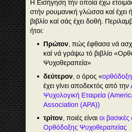
Η Εισήγηση τήν οποία έχω ετοιμά
στήν ρουμανική γλώσσα καί έχει 
βιβλίο καί σάς έχει δοθή. Περιλαμ
ήτοι:
Πρώτον
, πώς έφθασα νά ασχ
καί νά γράψω τό βιβλίο «Ορ
Ψυχοθεραπεία»
δεύτερον
, ο όρος «
ορθόδοξη
έχει γίνει αποδεκτός από την
Ψυχολογική Εταιρεία (Americ
Association (APA))
τρίτον
, ποιές είναι
οι βασικές
Ορθόδοξης Ψυχοθεραπείας