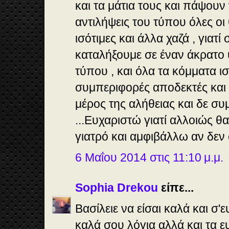
και τα μάτια τους και πάψουν 
αντιλήψεις του τύπου όλες οι 
ισότιμες και άλλα χαζά , γιατί
καταλήξουμε σε έναν άκρατο 
τύπου , και όλα τα κόμματα ισό
συμπεριφορές αποδεκτές και ό
μέρος της αλήθειας και δε συ
...Ευχαριστώ γιατί αλλοιώς θα
γιατρό και αμφιβάλλω αν δεν σ
6 Μαΐου 2014 στις 11:10 μ.μ.
Sophia Drekou
είπε...
Βασίλειε να είσαι καλά και σ'
καλά σου λόγια αλλά και τα ε