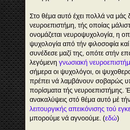
Στο θέμα αυτό έχει πολλά να μάς
νευροεπιστήμη, τής οποίας μάλισ
ονομάζεται νευροψυχολογία, η ο
ψυχολογία από τήν φιλοσοφία καί
συνέδεσε μαζί της, οπότε στήν επ
λεγόμενη
γνωσιακή νευροεπιστή
σήμερα οι ψυχολόγοι, οι ψυχοθερα
πρέπει νά λαμβάνουν σοβαρώς υπ
πορίσματα τής νευροεπιστήμης. Έ
ανακαλύψεις στό θέμα αυτό μέ τή
λειτουργικής απεικόνισης τού εγ
μπορούμε νά αγνοούμε. (
εδώ
)