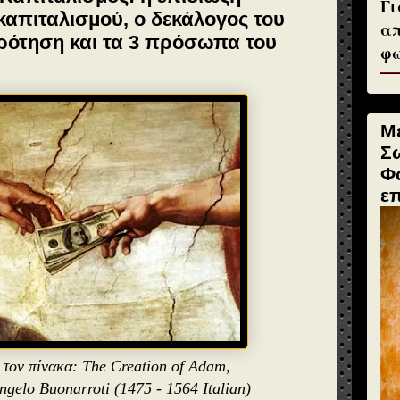
Γι
καπιταλισμού, ο δεκάλογος του
απ
ρότηση και τα 3 πρόσωπα του
φω
Μ
Σ
Φ
ε
τον πίνακα: The Creation of Adam,
gelo Buonarroti (1475 - 1564 Italian)