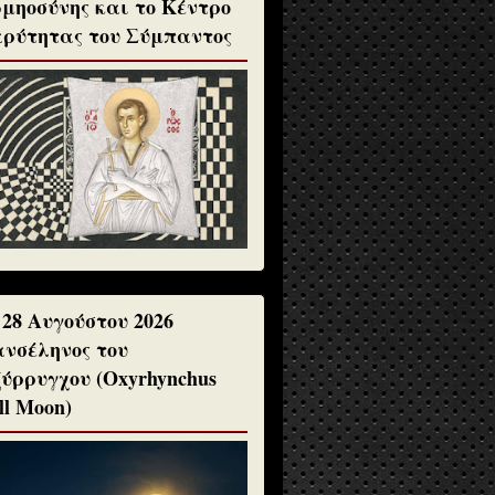
μηοσύνης και το Κέντρο
ρύτητας του Σύμπαντος
 28 Αυγούστου 2026
νσέληνος του
ύρρυγχου (Oxyrhynchus
ll Moon)