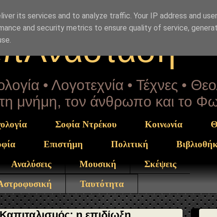
Drekou" }, "potentialAction": { "@type": "ReadAction", "t
iver its services and to analyze traffic. Your IP address and use
mance and security metrics to ensure quality of service, genera
επΑνάσταση
use.
λογία • Λογοτεχνία • Τέχνες • Θε
α τη μνήμη, τον άνθρωπο και το Φ
ολογία
Σοφία Ντρέκου
Κοινωνία
Θ
οφία
Επιστήμη
Πολιτική
Βιβλιοθή
Αναλύσεις
Μουσική
Σκέψεις
 Αστροφυσική
Ταυτότητα
 Καπιταλισμός: η επιδίωξη