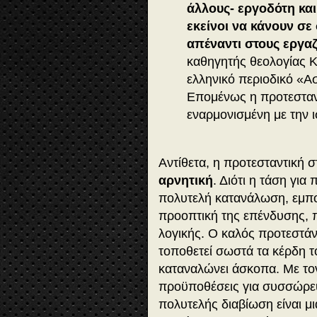
άλλους- εργοδότη και
εκείνοι να κάνουν σε
απέναντι στους εργα
καθηγητής θεολογίας K
ελληνικό περιοδικό «Ασ
Επομένως η προτεσταντ
εναρμονισμένη με την 
Αντίθετα, η προτεσταντική 
αρνητική
. Διότι η τάση γι
πολυτελή κατανάλωση, εμπο
προοπτική της επένδυσης, π
λογικής. Ο καλός προτεστάν
τοποθετεί σωστά τα κέρδη το
καταναλώνει άσκοπα. Με τον
προϋποθέσεις για συσσώρευ
πολυτελής διαβίωση είναι μ