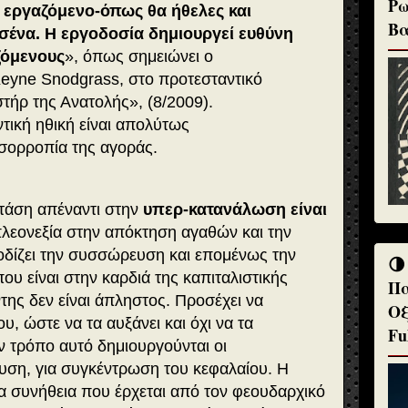
Ρω
 εργαζόμενο-όπως θα ήθελες και
Βα
 σένα. Η εργοδοσία δημιουργεί ευθύνη
ζόμενους
», όπως σημειώνει ο
eyne Snodgrass, στο προτεσταντικό
τήρ της Ανατολής», (8/2009).
ική ηθική είναι απολύτως
ισορροπία της αγοράς.
στάση απέναντι στην
υπερ-κατανάλωση είναι
α πλεονεξία στην απόκτηση αγαθών και την
δίζει την συσσώρευση και επομένως την
🌗
ου είναι στην καρδιά της καπιταλιστικής
Πα
της δεν είναι άπληστος. Προσέχει να
Οξ
υ, ώστε να τα αυξάνει και όχι να τα
Fu
 τρόπο αυτό δημιουργούνται οι
ση, για συγκέντρωση του κεφαλαίου. Η
ια συνήθεια που έρχεται από τον φεουδαρχικό