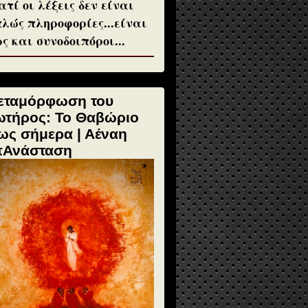
ατί οι λέξεις δεν είναι
λώς πληροφορίες...είναι
ς και συνοδοιπόροι...
εταμόρφωση του
ωτήρος: Το Θαβώριο
ως σήμερα | Αέναη
πΑνάσταση