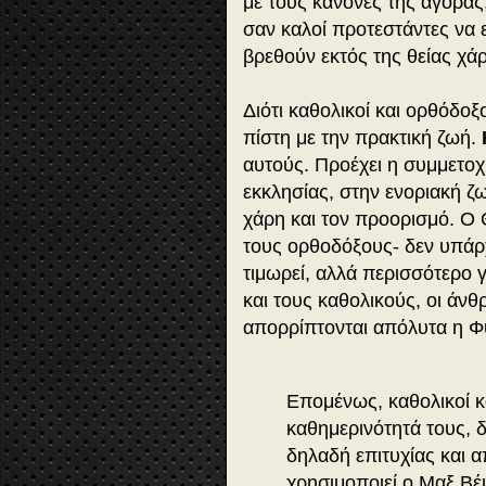
με τους κανόνες της αγοράς,
σαν καλοί προτεστάντες να ε
βρεθούν εκτός της θείας χάρ
Διότι καθολικοί και ορθόδοξ
πίστη με την πρακτική ζωή.
αυτούς. Προέχει η συμμετοχ
εκκλησίας, στην ενοριακή ζ
χάρη και τον προορισμό. Ο Θ
τους ορθοδόξους- δεν υπάρχε
τιμωρεί, αλλά περισσότερο γ
και τους καθολικούς, οι άνθρ
απορρίπτονται απόλυτα η Φ
Επομένως, καθολικοί κα
καθημερινότητά τους, 
δηλαδή επιτυχίας και 
χρησιμοποιεί ο Μαξ Βέ