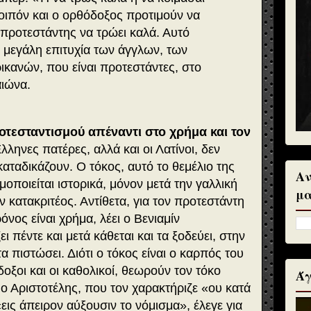
οιπόν και ο ορθόδοξος προτιμούν να
 προτεστάντης να τρώει καλά. Αυτό
ν μεγάλη επιτυχία των άγγλων, των
ικανών, που είναι προτεστάντες, στο
αιώνα.
ροτεσταντισμού απέναντι στο χρήμα και τον
Έλληνες πατέρες, αλλά και οι Λατίνοι, δεν
καταδικάζουν. Ο τόκος, αυτό το θεμέλιο της
Αν
μοποιείται ιστορικά, μόνον μετά την γαλλική
μα
 κατακριτέος. Αντίθετα, για τον προτεστάντη
όνος είναι χρήμα, λέει ο Βενιαμίν
ι πέντε και μετά κάθεται και τα ξοδεύει, στην
α πιστώσει. Διότι ο τόκος είναι ο καρπός του
δοξοι και οι καθολικοί, θεωρούν τον τόκο
Άγ
ο Αριστοτέλης, που τον χαρακτήριζε «ου κατά
 «εις άπειρον αύξουσιν το νόμισμα», έλεγε για