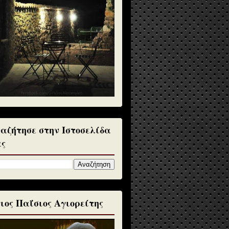
αζήτησε στην Ιστοσελίδα
ς
ιος Παΐσιος Αγιορείτης