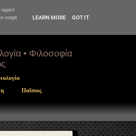
arget": "https://www.sophia-ntrekou.gr/2013/10/blog-
r-agent
LEARN MORE
GOT IT
te usage
ολογία • Φιλοσοφία
ως
εολογία
κη
Παΐσιος