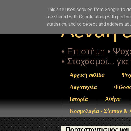
"copyrightHolder": { "@type": "Person", "name": "Sophia 
post_23.html" } }
This site uses cookies from Google to del
are shared with Google along with perfor
Αέναη 
statistics, and to detect and address ab
• Επιστήμη • Ψυχο
• Στοχασμοί... γι
Αρχική σελίδα
Ψυχ
Λογοτεχνία
Φιλοσ
Ιστορία
Αθήνα
Κοσμολογία - Σύμπαν &
Προτεσταντισμός και