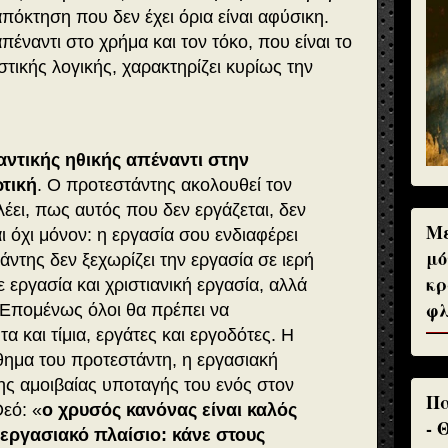
πόκτηση που δεν έχει όρια είναι αφύσικη.
έναντι στο χρήμα και τον τόκο, που είναι το
στικής λογικής, χαρακτηρίζει κυρίως την
αντικής ηθικής απέναντι στην
ωτική
. Ο προτεστάντης ακολουθεί τον
ει, πως αυτός που δεν εργάζεται, δεν
Με
αι όχι μόνον: η εργασία σου ενδιαφέρει
μό
άντης δεν ξεχωρίζει την εργασία σε ιερή
κρ
ε εργασία και χριστιανική εργασία, αλλά
φλ
. Επομένως όλοι θα πρέπει να
α και τίμια, εργάτες και εργοδότες. Η
νθημα του προτεστάντη, η εργασιακή
ης αμοιβαίας υποταγής του ενός στον
Πα
Θεό: «
ο χρυσός κανόνας είναι καλός
- 
εργασιακό πλαίσιο: κάνε στους