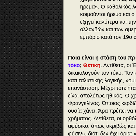
ήρεμα». Ο καθολικός λ
κοιμούνται ήρεμα και ο
εξηγεί καλύτερα και τη
ολλανδών και των αμερ
εμπόριο κατά τον 19ο 
Ποια είναι η στάση του π
τόκο
;
Θετική
. Αντίθετα, οι 
δικαιολογούν τον τόκο. Τον 
καπιταλιστικής λογικής, νομι
επανάσταση. Μέχρι τότε ήταν
είναι απολύτως ηθικός. Ο χρ
Φρανγκλίνος. Όποιος κερδίζε
ουσία χάνει. Άρα πρέπει να τ
χρήματος. Αντίθετα, οι ορθό
αφύσικο, όπως ακριβώς και 
φύσιν», διότι δεν έχει όρια: