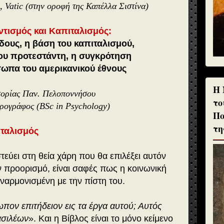
, Vatic (στην οροφή της Καπέλλα Σιστίνα)
τισμός και Καπιταλισμός:
δους, η βάση του καπιταλισμού,
ου προτεστάντη, η συγκρότηση
σωπα του αμερικανικού έθνους
H 
τορίας Παν. Πελοποννήσου
το
ρογράφος (BSc in Psychology)
Πο
τη
ιταλισμός
εύει στη θεία χάρη που θα επιλέξει αυτόν
ν προορισμό, είναι σαφές πως η κοινωνική
εναρμονισμένη με την πίστη του.
ωπον επιτήδειον εις τα έργα αυτού; Αυτός
ασιλέων
». Και η Βίβλος είναι το μόνο κείμενο