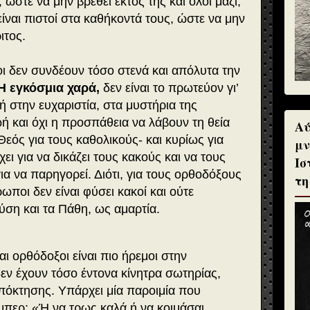
 ώστε να μην βρεθεί εκτός της και όλοι μαζί,
ίναι πιστοί στα καθήκοντά τους, ώστε να μην
ιτος.
οι δεν συνδέουν τόσο στενά και απόλυτα την
Η εγκόσμια χαρά,
δεν είναι το πρωτεύον γι’
ή στην ευχαριστία, στα μυστήρια της
ωή και όχι η προσπάθεια να λάβουν τη θεία
Αύ
εός για τους καθολικούς- και κυρίως για
μν
ι για να δικάζει τους κακούς και να τους
Ισ
ια να παρηγορεί. Διότι, για τους ορθοδόξους
τη
ωποι δεν είναι φύσει κακοί και ούτε
ύση και τα Πάθη, ως αμαρτία.
ι ορθόδοξοι είναι πιο ήρεμοι στην
δεν έχουν τόσο έντονα κίνητρα σωτηρίας,
απόκτησης. Υπάρχει μία παροιμία που
μπερ: «Ή να τρως καλά ή να κοιμάσαι