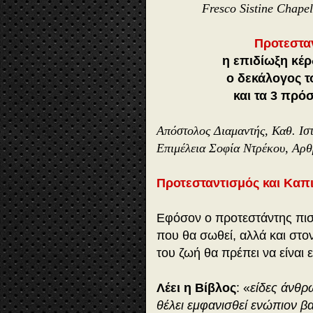
Fresco Sistine Chapel
Προτεσταν
η επιδίωξη κέρ
ο δεκάλογος τ
και τα 3 πρό
Απόστολος Διαμαντής, Καθ. Ισ
Επιμέλεια Σοφία Ντρέκου, Αρθ
Προτεσταντισμός και Καπ
Εφόσον ο προτεστάντης πιστ
που θα σωθεί, αλλά και στο
του ζωή θα πρέπει να είναι 
Λέει η Βίβλος
:
«
είδες άνθρ
θέλει εμφανισθεί ενώπιον β