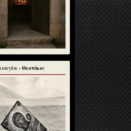
ναγία - Θεοτόκος