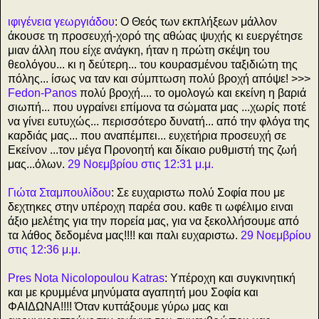
ιφιγένεια γεωργιάδου
: Ο Θεός των εκπλήξεων μάλλον
άκουσε τη προσευχή-χορό της αθώας ψυχής κι ευεργέτησε
μιαν άλλη που είχε ανάγκη, ήταν η πρώτη σκέψη του
θεολόγου... κι η δεύτερη... του κουρασμένου ταξιδιώτη της
πόλης... ίσως να ταν και σύμπτωση πολύ βροχή απόψε! >>>
Fedon-Panos
πολύ βροχή.... το ομολογώ και εκείνη η βαριά
σιωπή... που υγραίνει επίμονα τα σώματα μας ...χωρίς ποτέ
να γίνει ευτυχώς... περισσότερο δυνατή... από την φλόγα της
καρδιάς μας... που αναπέμπει... ευχετήρια προσευχή σε
Εκείνον ...τον μέγα Προνοητή και δίκαιο ρυθμιστή της ζωή
μας...όλων.
29 Νοεμβρίου στις 12:31 μ.μ.
Γιώτα Σταμπουλίδου
: Σε ευχαριστω πολύ Σοφία που με
δεχτηκες στην υπέροχη παρέα σου. καθε τι ωφέλιμο ειναι
άξιο μελέτης για την πορεία μας, για να ξεκολλήσουμε από
τα λάθος δεδομένα μας!!!! και παλι ευχαριστω.
29 Νοεμβρίου
στις 12:36 μ.μ.
Pres Nota Nicolopoulou Katras
: Υπέροχη και συγκινητική
και με κρυμμένα μηνύματα αγαπητή μου Σοφία και
ΦΑΙΔΩΝΑ!!!! Όταν κυττάξουμε γύρω μας και