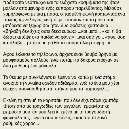
πρόσφατα νεόπτωχο και τα ελάχιστα κοσμήματα της ήταν
μάλλον απομεινάρια ενός εύπορου παρελθόντος. Μιλούσε
χαμηλόφωνα με μια μπάσα, σπασμένη φωνή κρατώντας ένα
παλιάς τεχνολογίας κινητό, με κάποιον και το μόνο που
μπόρεσα να ξεχωρίσω ήταν δυο φράσεις-χαστούκια...
«δηλαδή δεν έχεις ούτε δέκα ευρώ;» ...και μετά... «και τι θα
δώσω απόψε στα παιδιά να φάνε;» ...και σε λίγο... «άσε, άσε
κατάλαβα... μπήκα μετρό θα τα πούμε άλλη στιγμή...».
Αφού έκλεισε το τηλέφωνο, άρχισε έναν βουβό θρήνο με
μορφασμούς πολλούς, ενώ ποτάμι τα δάκρυα έτρεχαν σε
δυο ριτιδιασμένα μάγουλα.
Το θέαμα με συγκλόνισε κι έμεινα να κοιτώ μ' ένα στόμα
ανοιχτό τη γυναίκα σχεδόν αδιάκριτα, ενώ το ένα μου χέρι
έψαχνε ασυναίσθητα στη τσάντα μου το πορτοφόλι...
Εκείνη τη στιγμή το κοριτσάκι που δεν είχε πάρει χαμπάρι
τίποτε από τις τραγωδίες των μεγάλων, εμφανίστηκε
μπροστά μου και μου λέει κι εμένα με τη τραγουδιστή
φωνούλα της...«γειά σου τι κάνεις;» και τσουπ ξανά
ρυθμικός χορός...