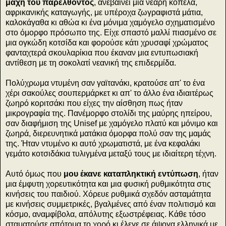
μάχη του παρελθόντος
, ανεβαίνει μια νεαρή κοπέλα,
αφρικανικής καταγωγής, με υπέροχα ζωγραφιστά μάτια,
καλοκάγαθα κι αθώα κι ένα μόνιμα χαμόγελο σχηματισμένο
στο όμορφο πρόσωπο της. Είχε σπαστό μαλλί πιασμένο σε
μια ογκώδη κοτσίδα και φορούσε κάτι χρυσαφί χρώματος
φανταχτερά σκουλαρίκια που έκαναν μια εντυπωσιακή
αντίθεση με τη σοκολατί νεανική της επιδερμίδα.
Πολύχρωμα ντυμένη σαν γαϊτανάκι, κρατούσε απ' το ένα
χέρι σακούλες σουπερμάρκετ κι απ' το άλλο ένα ιδιαιτέρως
ζωηρό κοριτσάκι που είχες την αίσθηση πως ήταν
μικρογραφία της. Πανέμορφο στολίδι της μαύρης ηπείρου,
σαν διαφήμιση της Unisef με χαμόγελο πλατύ και μόνιμο και
ζωηρά, διερευνητικά ματάκια όμορφα πολύ σαν της μαμάς
της. Ήταν ντυμένο κι αυτό χρωματιστά, με ένα κεφαλάκι
γεμάτο κοτσιδάκια τυλιγμένα μεταξύ τους με ιδιαίτερη τέχνη.
Αυτό όμως που
μου έκανε καταπληκτική εντύπωση
, ήταν
μια έμφυτη χορευτικότητα και μια φυσική ρυθμικότητα στις
κινήσεις του παιδιού. Χόρευε ρυθμικά σχεδόν ασταμάτητα
με κινήσεις συμμετρικές, βγαλμένες από έναν πολιτισμό και
κόσμο, αναμφίβολα, απόλυτης εξωστρέφειας. Κάθε τόσο
σταματούσε απότομα το χορό κι έλεγε σε άψογα ελληνικά με