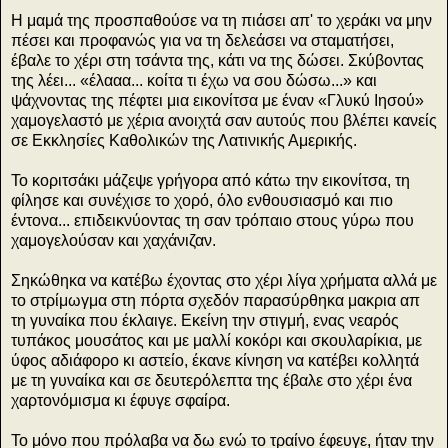
Η μαμά της προσπαθούσε να τη πιάσει απ' το χεράκι να μην
πέσει και προφανώς για να τη δελεάσει να σταματήσει,
έβαλε το χέρι στη τσάντα της, κάτι να της δώσει. Σκύβοντας
της λέει... «έλααα... κοίτα τι έχω να σου δώσω...» και
ψάχνοντας της πέφτει μια εικονίτσα με έναν «Γλυκύ Ιησού»
χαμογελαστό με χέρια ανοιχτά σαν αυτούς που βλέπει κανείς
σε Εκκλησίες Καθολικών της Λατινικής Αμερικής.
Το κοριτσάκι μάζεψε γρήγορα από κάτω την εικονίτσα, τη
φίλησε και συνέχισε το χορό, όλο ενθουσιασμό και πιο
έντονα... επιδεικνύοντας τη σαν τρόπαιο στους γύρω που
χαμογελούσαν και χαχάνιζαν.
Σηκώθηκα να κατέβω έχοντας στο χέρι λίγα χρήματα αλλά με
το στρίμωγμα στη πόρτα σχεδόν παρασύρθηκα μακρια απ
τη γυναίκα που έκλαιγε. Εκείνη την στιγμή, ενας νεαρός
τυπάκος μουσάτος και με μαλλί κοκόρι και σκουλαρίκια, με
ύφος αδιάφορο κι αστείο, έκανε κίνηση να κατέβει κολλητά
με τη γυναίκα και σε δευτερόλεπτα της έβαλε στο χέρι ένα
χαρτονόμισμα κι έφυγε σφαίρα.
Το μόνο που πρόλαβα να δω ενώ το τραίνο έφευγε, ήταν την