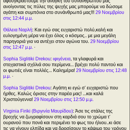
αφουγκραστούμε την ανάγκη του συνανθρώπου μας
ανοίγοντας τις πύλες της ψυχής μας μπορούμε να δώσομε
αγάπη και συμπόνια στο συνάνθρωπό μας!!!
29 Νοεμβρίου
στις 12:44 μ.μ.
Θάλεια Ναρλή
: Και εγώ σας ευχαριστώ πολύ,καλή και
ευλογημένη μέρα να έχει όλος ο κόσμος.. με μια μεγάλη
παρηγοριά για να αντέχει στον αγώνα του.
29 Νοεμβρίου
στις 12:47 μ.μ.
·
Sophia Siglitiki Drekou
:
ιφιγένεια
, τα γλαφυρά και
στοχαστικά σχόλιά σου περίμενα... βρέχει πολύ παντού και
οι φωτιές είναι πολλές... Καλημέρα!
29 Νοεμβρίου στις 12:48
μ.μ.
·
Sophia Siglitiki Drekou
: Αγάπη κι εγώ σ' ευχαριστώ που
ήρθες. Καλώς όρισες στην παρέα μας! ...και καλά
Χριστούγεννα!
29 Νοεμβρίου στις 12:50 μ.μ.
Virginia Firiki (Βιργινία Μαυρίδου)
: Άσε τις στάλες της
βροχής να ζωγραφίσουν στη καρδιά σου το χρώμα τ'
ουρανού που πονά και περιμένει το φως του ήλιου..κι άσε
τις να γίνουν ελπίδα και να δροσίσουν το κάψιμο του χρόνου