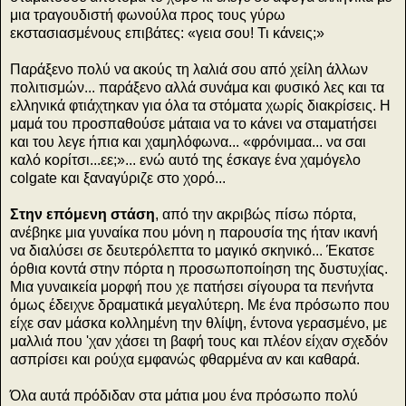
μια τραγουδιστή φωνούλα προς τους γύρω
εκστασιασμένους επιβάτες:
«γεια σου! Τι κάνεις;»
Παράξενο πολύ να ακούς τη λαλιά σου από χείλη άλλων
πολιτισμών... παράξενο αλλά συνάμα και φυσικό λες και τα
ελληνικά φτιάχτηκαν για όλα τα στόματα χωρίς διακρίσεις. Η
μαμά του προσπαθούσε μάταια να το κάνει να σταματήσει
και του λεγε ήπια και χαμηλόφωνα... «φρόνιμαα... να σαι
καλό κορίτσι...εε;»... ενώ αυτό της έσκαγε ένα χαμόγελο
colgate και ξαναγύριζε στο χορό...
Στην επόμενη στάση
, από την ακριβώς πίσω πόρτα,
ανέβηκε μια γυναίκα που μόνη η παρουσία της ήταν ικανή
να διαλύσει σε δευτερόλεπτα το μαγικό σκηνικό... Έκατσε
όρθια κοντά στην πόρτα η προσωποποίηση της δυστυχίας.
Μια γυναικεία μορφή που χε πατήσει σίγουρα τα πενήντα
όμως έδειχνε δραματικά μεγαλύτερη. Με ένα πρόσωπο που
είχε σαν μάσκα κολλημένη την θλίψη, έντονα γερασμένο, με
μαλλιά που 'χαν χάσει τη βαφή τους και πλέον είχαν σχεδόν
ασπρίσει και ρούχα εμφανώς φθαρμένα αν και καθαρά.
Όλα αυτά πρόδιδαν στα μάτια μου ένα πρόσωπο πολύ