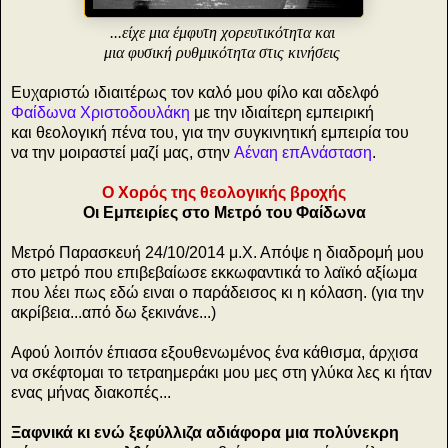
...είχε μια έμφυτη χορευτικότητα
και
μια φυσική ρυθμικότητα στις κινήσεις
Ευχαριστώ ιδιαιτέρως τον καλό μου φίλο και αδελφό
Φαίδωνα Χριστοδουλάκη
με την ιδιαίτερη εμπειρική
και θεολογική πένα του, για την συγκινητική εμπειρία του
να την μοιραστεί μαζί μας, στην
Aέναη επΑνάσταση
.
Ο Χορός της θεολογικής βροχής
Οι Εμπειρίες στο Μετρό του Φαίδωνα
Μετρό Παρασκευή 24/10/2014 μ.Χ. Απόψε η διαδρομή μου
στο μετρό που επιβεβαίωσε εκκωφαντικά το λαϊκό αξίωμα
που λέει πως εδώ ειναι ο παράδεισος κι η κόλαση. (για την
ακρίβεια...από δω ξεκινάνε...)
Αφού λοιπόν έπιασα εξουθενωμένος ένα κάθισμα, άρχισα
να σκέφτομαι το τετραημεράκι μου μες στη γλύκα λες κι ήταν
ενας μήνας διακοπές...
Ξαφνικά κι ενώ ξεφύλλιζα αδιάφορα μια πολύνεκρη