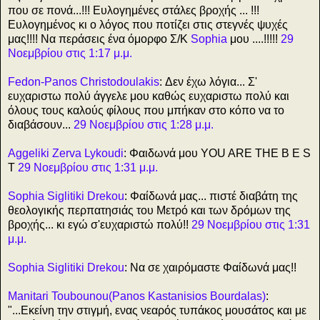
που σε πονά...!!! Ευλογημένες στάλες βροχής ... !!!
Ευλογημένος κι ο λόγος που ποτίζει στις στεγνές ψυχές
μας!!!! Να περάσεις ένα όμορφο Σ/Κ
Sophia
μου ....!!!!!
29
Νοεμβρίου στις 1:17 μ.μ.
Fedon-Panos Christodoulakis
: Δεν έχω λόγια... Σ'
ευχαριστω πολύ άγγελε μου καθώς ευχαριστω πολύ και
όλους τους καλούς φίλους που μπήκαν στο κόπο να το
διαβάσουν...
29 Νοεμβρίου στις 1:28 μ.μ.
Aggeliki Zerva Lykoudi
: Φαιδωνά μου YOU ARE THE B E S
T
29 Νοεμβρίου στις 1:31 μ.μ.
Sophia Siglitiki Drekou
: Φαίδωνά μας... πιστέ διαβάτη της
θεολογικής περπατησιάς του Μετρό και των δρόμων της
βροχής... κι εγώ σ'ευχαριστώ πολύ!!
29 Νοεμβρίου στις 1:31
μ.μ.
Sophia Siglitiki Drekou
: Να σε χαιρόμαστε Φαίδωνά μας!!
Manitari Toubounou(Panos Kastanisios Bourdalas)
:
"...Εκείνη την στιγμή, ενας νεαρός τυπάκος μουσάτος και με