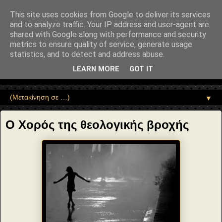
"copyrightHolder": { "@type": "Person", "name": "Sophia Drekou" },
"potentialAction": { "@type": "ReadAction", "target":
This site uses cookies from Google to deliver its services
"https://www.sophia-ntrekou.gr/2014/11/blog-post_45.html" } }
and to analyze traffic. Your IP address and user-agent are
Αέναη επΑνάσταση
shared with Google along with performance and security
metrics to ensure quality of service, generate usage
statistics, and to detect and address abuse.
• Επιστήμη • Ψυχολογία • Λογοτεχνία • Τέχνες • Θεολογία •
Φιλοσοφία • Στοχασμοί... για τη μνήμη, τον άνθρωπο και το
LEARN MORE
GOT IT
Φως
▼
Ο Χορός της θεολογικής βροχής