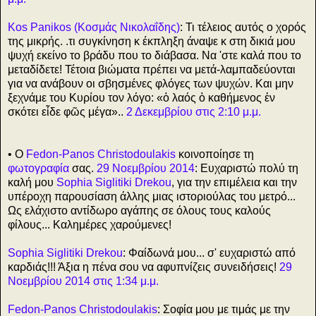
Kos Panikos (Κοσμάς Νικολαΐδης)
: Τι τέλειος αυτός ο χορός
της μικρής. .τι συγκίνηση κ έκπληξη άναψε κ στη δικιά μου
ψυχή εκείνο το βράδυ που το διάβασα. Να 'στε καλά που το
μεταδίδετε! Τέτοια βιώματα πρέπει να μετά-λαμπαδεύονται
για να ανάβουν οι σβησμένες φλόγες των ψυχών. Και μην
ξεχνάμε του Κυρίου τον λόγο: «ὁ λαός ὁ καθήμενος ἐν
σκότει εἶδε φῶς μέγα»..
2 Δεκεμβρίου στις 2:10 μ.μ.
• Ο
Fedon-Panos Christodoulakis
κοινοποίησε τη
φωτογραφία
σας.
29 Νοεμβρίου 2014
: Ευχαριστώ πολύ τη
καλή μου
Sophia Siglitiki Drekou
, για την επιμέλεια και την
υπέροχη παρουσίαση άλλης μιας ιστοριούλας του μετρό...
Ως ελάχιστο αντίδωρο αγάπης σε όλους τους καλούς
φίλους... Καλημέρες χαρούμενες!
Sophia Siglitiki Drekou
: Φαίδωνά μου... σ' ευχαριστώ από
καρδιάς!!! Άξια η πένα σου να αφυπνίζεις συνειδήσεις!
29
Νοεμβρίου 2014 στις 1:34 μ.μ.
Fedon-Panos Christodoulakis
: Σοφία μου με τιμάς με την