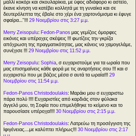
μαλλί κοκόρι και σκουλαρίκια, με ύφος αδιάφορο κι αστείο,
έκανε κίνηση να κατέβει κολλητά με τη γυναίκα και σε
δευτερόλεπτα της έβαλε στο χέρι ένα χαρτονόμισμα κι έφυγε
σφαίρα..."!!!
29 Νοεμβρίου στις 3:27 μ.μ.
Merry Zeisopulu
:
Fedon-Panos
μας γεμίζεις όμορφες
εικόνες και υπέροχες σκέψεις !!! φωτίζεις την γκρίζα
απόχρωση της πραγματικότητας, μας κάνεις να χαμογελάμε,
συνέχισε !!!
29 Νοεμβρίου στις 11:52 μ.μ.
Merry Zeisopulu
:
Sophia
, σ ευχαριστούμε για τα ωραία που
μας επισημαίνεις κάθε φορά με τις αναρτήσεις σου !!! και σ
ευχαριστώ που με βάζεις μέσα σ αυτά τα ωραία!!!
29
Νοεμβρίου στις 11:54 μ.μ.
Fedon-Panos Christodoulakis
: Μαράκι μου σ ευχαριστω
πάρα πολύ !!!! Ευχαριστίες από καρδιάς στον φύλακα
άγγελό μου, τη Σοφία που επιμελήθηκε το κείμενο και το
παρουσίασε υπέροχα!!!!
30 Νοεμβρίου στις 2:15 μ.μ.
Fedon-Panos Christodoulakis
: Λατρεύω τη προσέγγιση της
Ιφιγένειας....με καλύπτει πλήρως!!!
30 Νοεμβρίου στις 2:17
μ.μ.