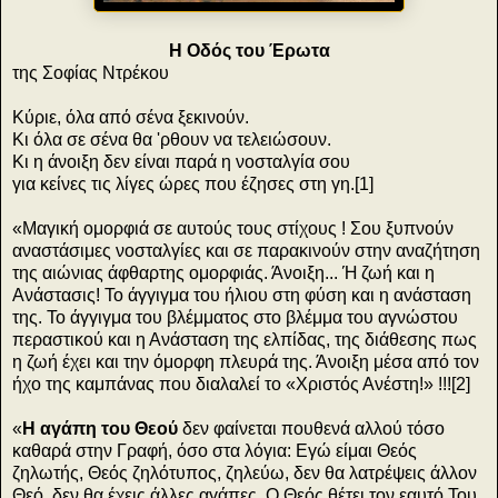
Η Οδός του Έρωτα
της Σοφίας Ντρέκου
Κύριε, όλα από σένα ξεκινούν.
Κι όλα σε σένα θα 'ρθουν να τελειώσουν.
Κι η άνοιξη δεν είναι παρά η νοσταλγία σου
για κείνες τις λίγες ώρες που έζησες στη γη.[1]
«Μαγική ομορφιά σε αυτούς τους στίχους ! Σου ξυπνούν
αναστάσιμες νοσταλγίες και σε παρακινούν στην αναζήτηση
της αιώνιας άφθαρτης ομορφιάς. Άνοιξη... Ή ζωή και η
Ανάστασις! Το άγγιγμα του ήλιου στη φύση και η ανάσταση
της. Το άγγιγμα του βλέμματος στο βλέμμα του αγνώστου
περαστικού και η Ανάσταση της ελπίδας, της διάθεσης πως
η ζωή έχει και την όμορφη πλευρά της. Άνοιξη μέσα από τον
ήχο της καμπάνας που διαλαλεί το «Χριστός Ανέστη!» !!![2]
«
Η αγάπη του Θεού
δεν φαίνεται πουθενά αλλού τόσο
καθαρά στην Γραφή, όσο στα λόγια: Εγώ είμαι Θεός
ζηλωτής, Θεός ζηλότυπος, ζηλεύω, δεν θα λατρέψεις άλλον
Θεό, δεν θα έχεις άλλες αγάπες. Ο Θεός θέτει τον εαυτό Του,