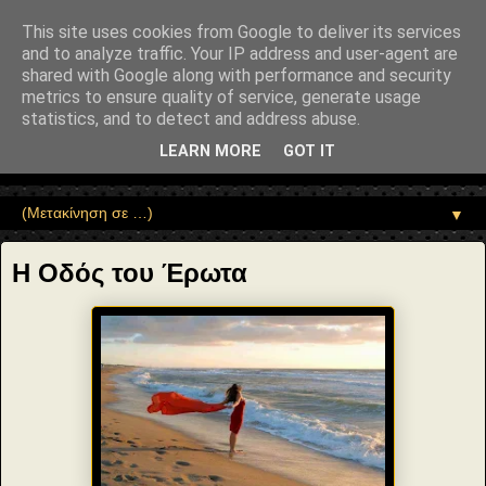
"copyrightHolder": { "@type": "Person", "name": "Sophia Drekou" },
"potentialAction": { "@type": "ReadAction", "target":
This site uses cookies from Google to deliver its services
"https://www.sophia-ntrekou.gr/2015/05/H-odos-toy-erwta.html" } }
and to analyze traffic. Your IP address and user-agent are
Αέναη επΑνάσταση
shared with Google along with performance and security
metrics to ensure quality of service, generate usage
statistics, and to detect and address abuse.
• Επιστήμη • Ψυχολογία • Λογοτεχνία • Τέχνες • Θεολογία •
Φιλοσοφία • Στοχασμοί... για τη μνήμη, τον άνθρωπο και το
LEARN MORE
GOT IT
Φως
▼
Η Οδός του Έρωτα