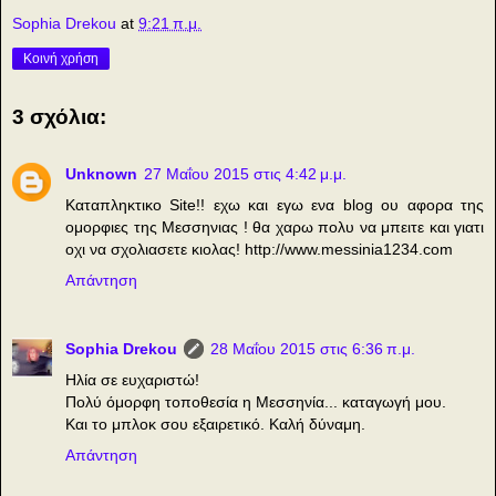
Sophia Drekou
at
9:21 π.μ.
Κοινή χρήση
3 σχόλια:
Unknown
27 Μαΐου 2015 στις 4:42 μ.μ.
Καταπληκτικο Site!! εχω και εγω ενα blog ου αφορα της
ομορφιες της Μεσσηνιας ! θα χαρω πολυ να μπειτε και γιατι
οχι να σχολιασετε κιολας! http://www.messinia1234.com
Απάντηση
Sophia Drekou
28 Μαΐου 2015 στις 6:36 π.μ.
Ηλία σε ευχαριστώ!
Πολύ όμορφη τοποθεσία η Μεσσηνία... καταγωγή μου.
Και το μπλοκ σου εξαιρετικό. Καλή δύναμη.
Απάντηση