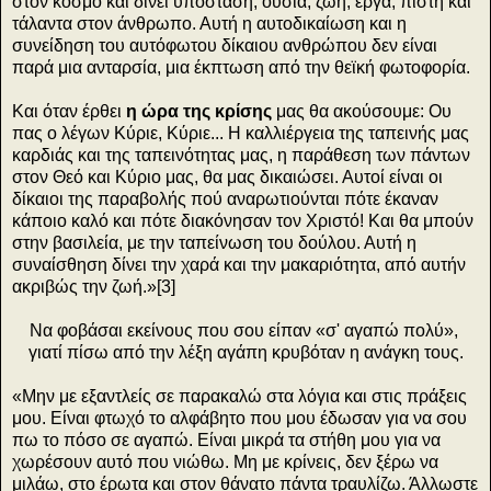
στον κόσμο και δίνει υπόσταση, ουσία, ζωή, έργα, πίστη και
τάλαντα στον άνθρωπο. Αυτή η αυτοδικαίωση και η
συνείδηση του αυτόφωτου δίκαιου ανθρώπου δεν είναι
παρά μια ανταρσία, μια έκπτωση από την θεϊκή φωτοφορία.
Και όταν έρθει
η ώρα της κρίσης
μας θα ακούσουμε: Ου
πας ο λέγων Κύριε, Κύριε... Η καλλιέργεια της ταπεινής μας
καρδιάς και της ταπεινότητας μας, η παράθεση των πάντων
στον Θεό και Κύριο μας, θα μας δικαιώσει. Αυτοί είναι οι
δίκαιοι της παραβολής πού αναρωτιούνται πότε έκαναν
κάποιο καλό και πότε διακόνησαν τον Χριστό! Και θα μπούν
στην βασιλεία, με την ταπείνωση του δούλου. Αυτή η
συναίσθηση δίνει την χαρά και την μακαριότητα, από αυτήν
ακριβώς την ζωή.»[3]
Να φοβάσαι εκείνους που σου είπαν «σ' αγαπώ πολύ»,
γιατί πίσω από την λέξη αγάπη κρυβόταν η ανάγκη τους.
«Μην με εξαντλείς σε παρακαλώ στα λόγια και στις πράξεις
μου. Είναι φτωχό το αλφάβητο που μου έδωσαν για να σου
πω το πόσο σε αγαπώ. Είναι μικρά τα στήθη μου για να
χωρέσουν αυτό που νιώθω. Μη με κρίνεις, δεν ξέρω να
μιλάω, στο έρωτα και στον θάνατο πάντα τραυλίζω. Άλλωστε