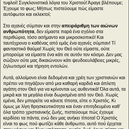
τυφλοί! Συγκλονιστικά λόγια του Χριστού! Άραγε βλέπουμε;
Έχουμε το φως; Μήπως πιστεύουμε πώς είμαστε
αυτόφωτοι και εκλεκτοί;
Στο αχανές σύμπαν και στην
απειράριθμη των αιώνων
ανθρωπότητα
, δεν είμαστε παρά ένα σχόλιο στα
περιθώρια, τόσο ασήμαντο και μικροσκοπικό! Και
ταυτόχρονα ο καθένας από εμάς ένα αχανές σύμπαν! Τί
φανταστικό θαύμα! Χωρίς τον Θεό ούτε είμαστε, ούτε
μπορούμε να είμαστε ένα κάτι σε αυτόν τον κόσμο. Δεν μας
σώζουν ούτε μας δικαιώνουν κάτι ψευδοευλάβειες μικρές,
ζηλωτισμοί και τήρηση εντολών.
Αυτά, αλλοίμονο είναι δεδομένα και χρέη των χριστιανών και
πρέπει να πηγάζουν από μια καθαρή καρδιά και άπλετη
αγάπη στον Θεό για να κρίνονται ως αυθεντικά! Όλα αυτά, τα
μικρά και τα μεγάλα είναι δωρισμένα από τον Θεό. Χωρίς
εμένα, δεν μπορείτε να κάνετε τίποτα, είπε ο Χριστός. Κι
όμως με λίγη θρησκευτικότητα και έναν επιτηδευμένο καθ'
όλα τρόπο χριστιανικής ζωής, πιστεύουμε πώς έχουμε
κερδίσει τα πάντα, ενώ δεν μας ανήκει τίποτα! Ο Χριστός
είναι το φως πού φωτίζει κάθε άνθρωπο, αυτό πού έρχεται