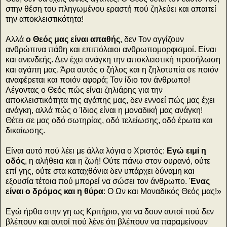
στην θέση του πληγωμένου εραστή πού ζηλεύει και απαιτεί
την αποκλειστικότητα!
Αλλά
ο Θεός μας είναι απαθής
, δεν Τον αγγίζουν
ανθρώπινα πάθη και επιπόλαιοι ανθρωπομορφισμοί. Είναι
και ανενδεής. Δεν έχει ανάγκη την αποκλειστική προσήλωση
και αγάπη μας. Άρα αυτός ο ζήλος και η ζηλοτυπία σε ποιόν
αναφέρεται και ποιόν αφορά; Τον ίδιο τον άνθρωπο!
Λέγοντας ο Θεός πώς είναι ζηλιάρης για την
αποκλειστικότητα της αγάπης μας, δεν εννοεί πώς μας έχει
ανάγκη, αλλά πώς ο Ίδιος είναι η μοναδική μας ανάγκη!
Θέτει σε μας οδό σωτηρίας, οδό τελείωσης, οδό έρωτα και
δικαίωσης.
Είναι αυτό πού λέει με άλλα λόγια ο Χριστός:
Εγώ ειμί η
οδός
, η αλήθεια και η ζωή! Ούτε πάνω στον ουρανό, ούτε
επί γης, ούτε στα καταχθόνια δεν υπάρχει δύναμη και
εξουσία τέτοια πού μπορεί να σώσει τον άνθρωπο.
Ένας
είναι ο δρόμος και η θύρα
: Ο Ων και Μοναδικός Θεός μας!»
Εγώ ήρθα στην γη ως Κριτήριο, για να δουν αυτοί πού δεν
βλέπουν και αυτοί πού λένε ότι βλέπουν να παραμείνουν