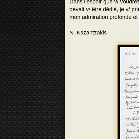
Dans l’espoir que v/ voudrez
devait v/ être dédié, je v/ pr
mon admiration profonde et 
N. Kazantzakis