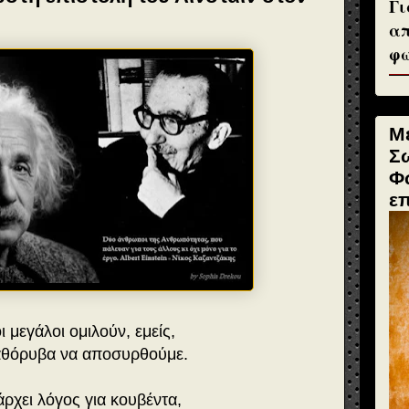
Γι
απ
φω
Μ
Σ
Φ
ε
ι μεγάλοι ομιλούν, εμείς,
αθόρυβα να αποσυρθούμε.
ρχει λόγος για κουβέντα,