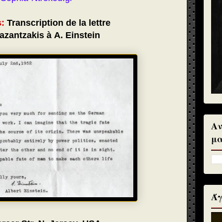
s:
Transcription de la lettre
azantzakis à Α. Einstein
Αν
μα
Άγ