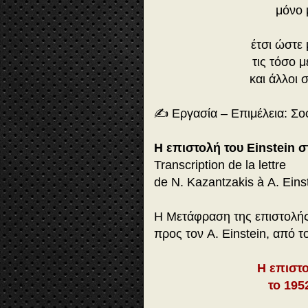
μόνο 
έτσι ώστε
τις τόσο μ
και άλλοι
✍️ Εργασία – Επιμέλεια: Σο
Η επιστολή του Einstein 
Transcription de la lettre
de Ν. Kazantzakis à Α. Einst
Η Μετάφραση της επιστολής
προς τον A. Einstein, από τ
H επιστο
το 195