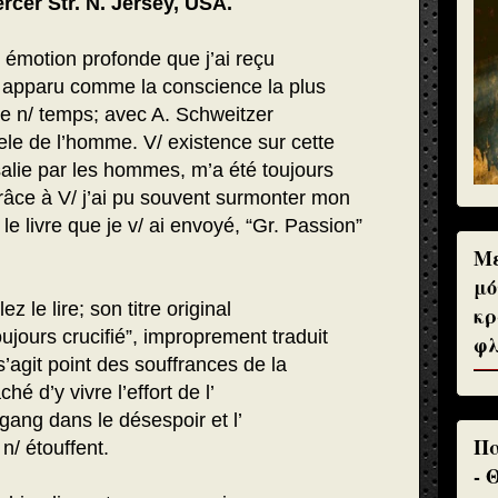
ercer Str. N. Jersey, USA.
 émotion profonde que j’ai reçu
rs apparu comme la conscience la plus
de n/ temps; avec A. Schweitzer
ele de l’homme. V/ existence sur cette
 salie par les hommes, m’a été toujours
râce à V/ j’ai pu souvent surmonter mon
le livre que je v/ ai envoyé, “Gr. Passion”
Με
μό
ez le lire; son titre original
κρ
oujours crucifié”, improprement traduit
φλ
 s’agit point des souffrances de la
é d’y vivre l’effort de l’
ang dans le désespoir et l’
Πα
 n/ étouffent.
- 