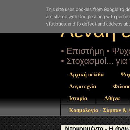
"copyrightHolder": { "@type": "Person", "name": "Sophia D
ntrekou.gr/2016/08/epistoli.einstein.ston.Kazantzaki.html"
This site uses cookies from Google to del
are shared with Google along with perfor
Αέναη 
statistics, and to detect and address ab
• Επιστήμη • Ψυχο
• Στοχασμοί... γι
Αρχική σελίδα
Ψυχ
Λογοτεχνία
Φιλοσ
Ιστορία
Αθήνα
Κοσμολογία - Σύμπαν &
Ντοκουμέντο - Η άγνω