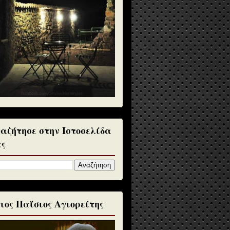
αζήτησε στην Ιστοσελίδα
ς
ιος Παΐσιος Αγιορείτης