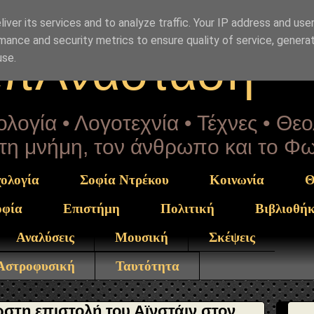
rekou" }, "potentialAction": { "@type": "ReadAction", "ta
 } }
iver its services and to analyze traffic. Your IP address and use
mance and security metrics to ensure quality of service, genera
επΑνάσταση
use.
λογία • Λογοτεχνία • Τέχνες • Θε
α τη μνήμη, τον άνθρωπο και το Φ
ολογία
Σοφία Ντρέκου
Κοινωνία
Θ
οφία
Επιστήμη
Πολιτική
Βιβλιοθή
Αναλύσεις
Μουσική
Σκέψεις
 Αστροφυσική
Ταυτότητα
στη επιστολή του Αϊνστάιν στον