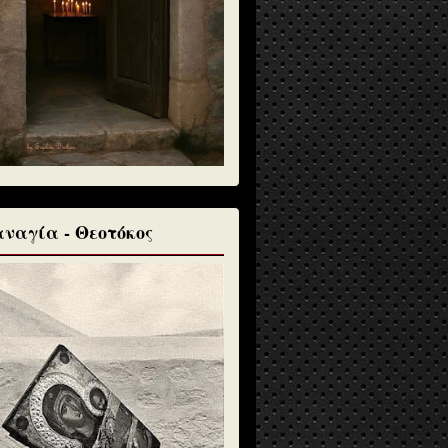
ναγία - Θεοτόκος