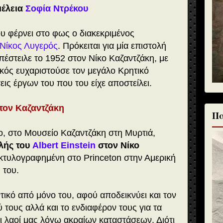
μέλεια
Σοφία Ντρέκου
υ φέρνει στο φως ο διακεκριμένος
Νίκος Λυγερός
. Πρόκειται για μία επιστολή
πέστειλε το 1952 στον Νίκο Καζαντζάκη, με
κός ευχαριστούσε τον μεγάλο Κρητικό
ις έργων του που του είχε αποστείλει.
στον Καζαντζάκη
Πα
το, στο Μουσείο Καζαντζάκη στη Μυρτιά,
λής του
Albert Einstein
στον Νίκο
κτυλογραφημένη στο Princeton στην Αμερική
 του.
τικό από μόνο του, αφού αποδεικνύει και τον
τους αλλά και το ενδιαφέρον τους για τα
ι λαοί μας λόγω ακραίων καταστάσεων. Διότι