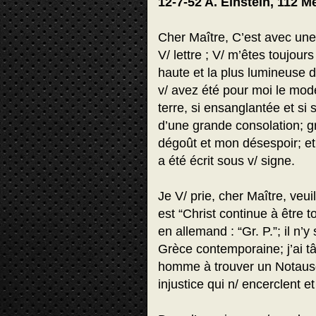
12-7-52 A. Einstein, 112 M
Cher Maître, C’est avec une
V/ lettre ; V/ m’êtes toujou
haute et la plus lumineuse 
v/ avez été pour moi le mod
terre, si ensanglantée et si
d’une grande consolation; g
dégoût et mon désespoir; et 
a été écrit sous v/ signe.
Je V/ prie, cher Maître, veuill
est “Christ continue à être t
en allemand : “Gr. P.”; il n’y
Grèce contemporaine; j’ai tâch
homme à trouver un Notausg
injustice qui n/ encerclent et