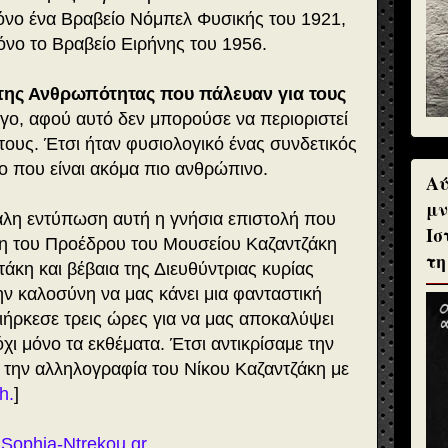
 μόνο ένα Βραβείο Νόμπελ Φυσικής του 1921,
όνο το Βραβείο Ειρήνης του 1956.
της Ανθρωπότητας που πάλευαν για τους
έργο, αφού αυτό δεν μπορούσε να περιοριστεί
 τους. Έτσι ήταν φυσιολογικό ένας συνδετικός
ιο που είναι ακόμα πιο ανθρώπινο.
Αύ
μν
λη εντύπωση αυτή η γνήσια επιστολή που
Ισ
η του Προέδρου του Μουσείου Καζαντζάκη
τη
άκη και βέβαια της Διευθύντριας κυρίας
ν καλοσύνη να μας κάνει μια φανταστική
ήρκεσε τρεις ώρες για να μας αποκαλύψει
όχι μόνο τα εκθέματα. Έτσι αντικρίσαμε την
 την αλληλογραφία του Νίκου Καζαντζάκη με
h.
]
Sophia-Ntrekou.gr