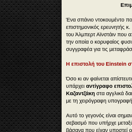
Επι
Ένα σπάνιο ντοκουμέντο πο
επιστημονικός ερευνητής κ.
του Άλμπερτ Αϊνστάιν που α
την οποία ο κορυφαίος φυσι
συγγραφέα για τις μεταφράσε
Η επιστολή του Einstein 
Όσο κι αν φαίνεται απίστευ
υπάρχει
αντίγραφο επιστο
Καζαντζάκη
στα αγγλικά δα
με τη χειρόγραφη υπογραφή
Αυτό το γεγονός είναι σημαν
σεβασμό που υπήρχε μεταξύ 
βάσανα που είχαν υποστεί ο