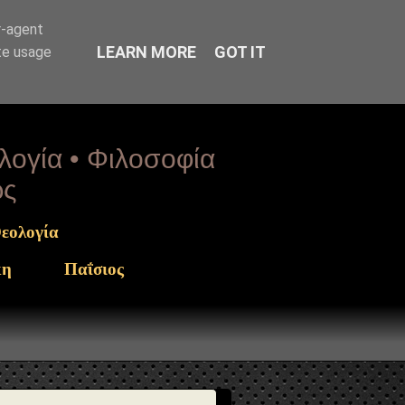
rget": "https://www.sophia-
r-agent
LEARN MORE
GOT IT
te usage
ολογία • Φιλοσοφία
ως
εολογία
κη
Παΐσιος