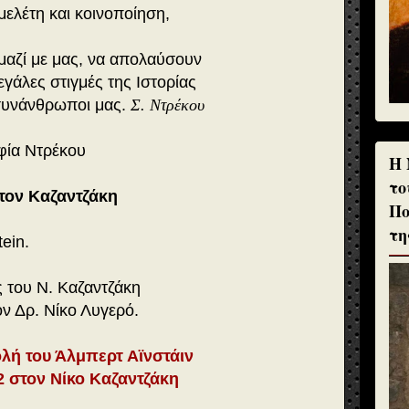
μελέτη και κοινοποίηση,
 μαζί με μας, να απολαύσουν
εγάλες στιγμές της Ιστορίας
 συνάνθρωποι μας.
Σ. Ντρέκου
φία Ντρέκου
H 
το
στον Καζαντζάκη
Πο
τη
ein.
 του Ν. Καζαντζάκη
ον Δρ. Νίκο Λυγερό.
λή του Άλμπερτ Αϊνστάιν
2 στον Νίκο Καζαντζάκη