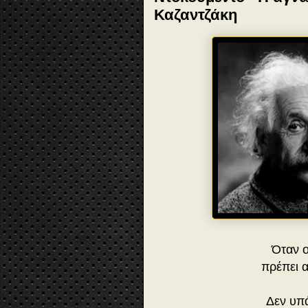
Καζαντζάκη
Όταν ο
πρέπει 
Δεν υπά