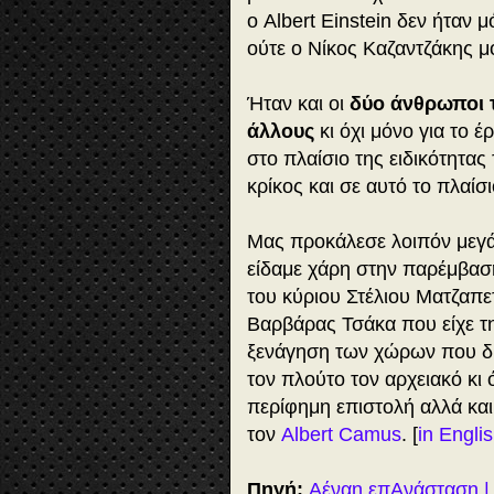
ο Albert Einstein δεν ήταν
ούτε ο Νίκος Καζαντζάκης μ
Ήταν και οι
δύο άνθρωποι 
άλλους
κι όχι μόνο για το 
στο πλαίσιο της ειδικότητας
κρίκος και σε αυτό το πλαίσ
Μας προκάλεσε λοιπόν μεγά
είδαμε χάρη στην παρέμβασ
του κύριου Στέλιου Ματζαπετ
Βαρβάρας Τσάκα που είχε τη
ξενάγηση των χώρων που δι
τον πλούτο τον αρχειακό κι 
περίφημη επιστολή αλλά και
τον
Albert Camus
. [
in Englis
Πηγή:
Αέναη επΑνάσταση | 