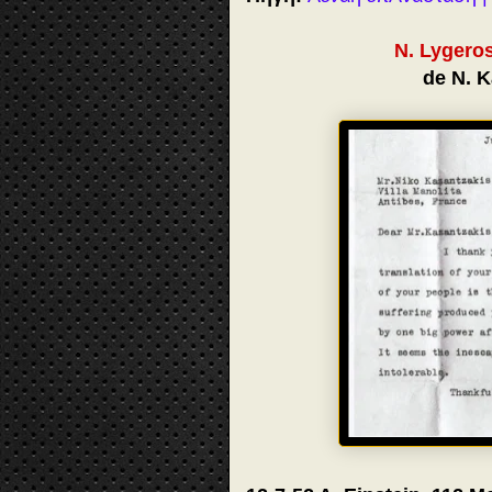
N. Lygero
de Ν. K