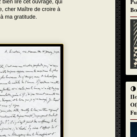
Ρω
 bien lire cet ouvrage, qui
Βα
ie, cher Maître de croire à
à ma gratitude.
🌗
Πα
Οξ
Fu