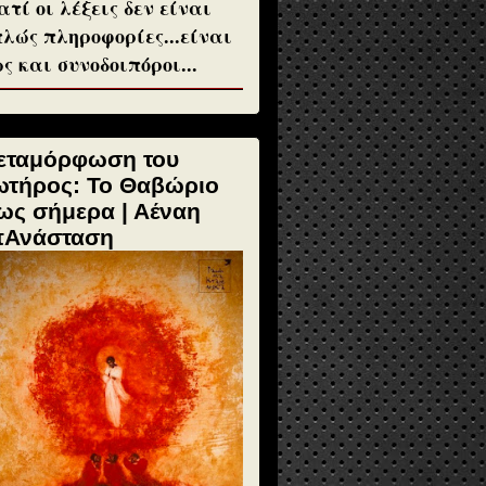
ατί οι λέξεις δεν είναι
λώς πληροφορίες...είναι
ς και συνοδοιπόροι...
εταμόρφωση του
ωτήρος: Το Θαβώριο
ως σήμερα | Αέναη
πΑνάσταση