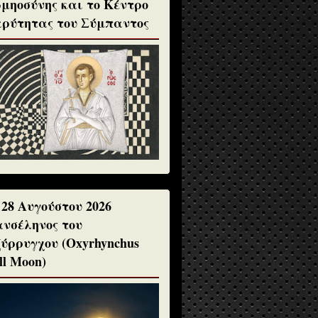
μηοσύνης και το Κέντρο
ρύτητας του Σύμπαντος
 28 Αυγούστου 2026
νσέληνος του
ύρρυγχου (Oxyrhynchus
ll Moon)