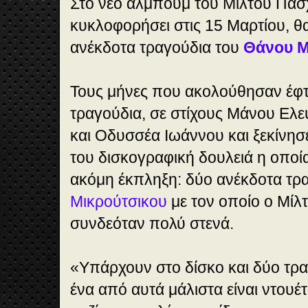
Στο νέο άλμπουμ του Μίλτου Πασ
κυκλοφορήσει στις 15 Μαρτίου, θ
ανέκδοτα τραγούδια του
Θάνου Μ
Τους μήνες που ακολούθησαν έφτι
τραγούδια, σε στίχους Μάνου Ελε
και Οδυσσέα Ιωάννου και ξεκίνησ
του δισκογραφική δουλειά η οποία
ακόμη έκπληξη: δύο ανέκδοτα τρ
Μικρούτσικου
με τον οποίο ο Μίλ
συνδεόταν πολύ στενά.
«Υπάρχουν στο δίσκο και δύο τρα
ένα από αυτά μάλιστα είναι ντουέτο