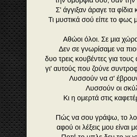
την ομορφιά σου, σαν τη
Σ' άγγιξαν άραγε τα φίδι
Τι μυστικά σού είπε το φως
Αθώοι όλοι. Σε μια χώ
Δεν σε γνωρίσαμε να πιο
δυο τρεις κουβέντες για του
γι' αυτούς που ζούνε συντρο
Λυσσούν να σ' έβρουν
Λυσσούν οι σκ
Κι η ομερτά στις καφετέ
Πώς να σου γράψω, το λο
αφού οι λέξεις μου είναι 