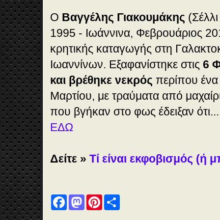
Ο
Βαγγέλης Γιακουμάκης
(Σέλλι
1995 - Ιωάννινα, Φεβρουάριος 20
κρητικής καταγωγής στη Γαλακτο
Ιωαννίνων. Εξαφανίστηκε στις
6 
και βρέθηκε νεκρός
περίπου ένα 
Μαρτίου, με τραύματα από μαχαίρι.
που βγήκαν στο φως έδειξαν ότι..
ΕΔΩ
Δείτε »
Τί είναι εκφοβισμός (ή μ
F
M
P
S
a
a
i
h
c
s
n
a