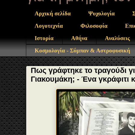
Αρχική σελίδα
Ψυχολογία
Λογοτεχνία
Φιλοσοφία
Επι
Ιστορία
Αθήνα
Αναλύσεις
Κοσμολογία - Σύμπαν & Αστροφυσική
Πως γράφτηκε το τραγούδι γ
Γιακουμάκη; - Ένα γκράφιτι 