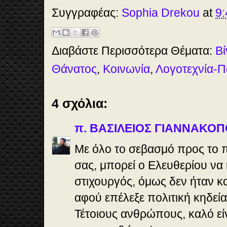
e
t
t
r
b
o
e
e
Συγγραφέας:
Sophia Drekou
at
9:
o
d
r
o
o
e
k
n
s
t
Διαβάστε Περισσότερα Θέματα:
Βί
Θάνατος
,
Κοινωνία
,
Λογοτεχνία-Π
4 σχόλια:
π. ΒΑΣΙΛΕΙΟΣ ΓΙΑΝΝΑΚΟ
Με όλο το σεβασμό προς το 
σας, μπορεί ο Ελευθερίου να
στιχουργός, όμως δεν ήταν κα
αφού επέλεξε πολιτική κηδεί
Τέτοιους ανθρώπους, καλό εί