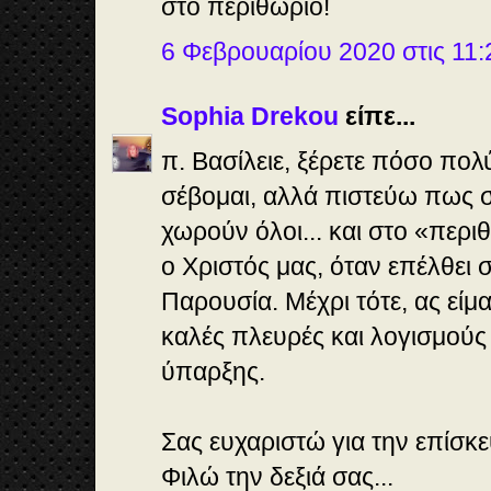
στο περιθώριο!
6 Φεβρουαρίου 2020 στις 11:2
Sophia Drekou
είπε...
π. Βασίλειε, ξέρετε πόσο πολ
σέβομαι, αλλά πιστεύω πως σ
χωρούν όλοι... και στο «περι
ο Χριστός μας, όταν επέλθει 
Παρουσία. Μέχρι τότε, ας είμα
καλές πλευρές και λογισμού
ύπαρξης.
Σας ευχαριστώ για την επίσκ
Φιλώ την δεξιά σας...