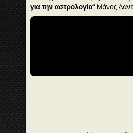
για την αστρολογία
" Μάνος Δαν
🎞️
Vi
de
o
1:
21
:3
7