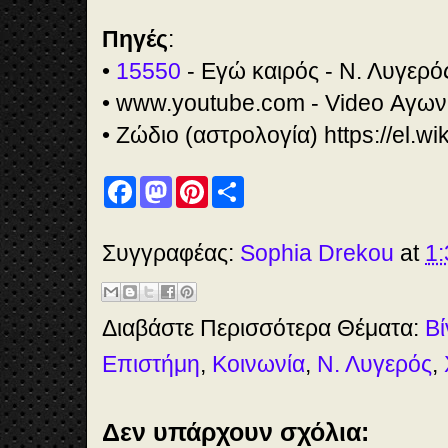
Πηγές
:
•
15550
- Εγώ καιρός - Ν. Λυγερό
• www.youtube.com - Video Αγων
• Ζώδιο (αστρολογία) https://el.wi
F
M
P
S
a
a
i
h
c
s
n
a
e
t
t
r
b
o
e
e
Συγγραφέας:
Sophia Drekou
at
1:
o
d
r
o
o
e
k
n
s
t
Διαβάστε Περισσότερα Θέματα:
Βί
Επιστήμη
,
Κοινωνία
,
Ν. Λυγερός
,
Δεν υπάρχουν σχόλια: