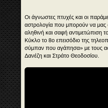
Οι άγνωστες πτυχές και οι παράμε
αστρολογία που μπορούν να μας 
αληθινή και σαφή αντιμετώπιση τ
Κύκλο το 8ο επεισόδιο της τηλεοπ
σύμπαν που αγάπησα» με τους 
Δανέζη και Στράτο Θεοδοσίου.
🎞️
Vi
de
o
28
:4