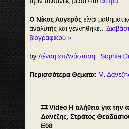
πριν πεθάνεις μέσα στα
άστρα
.
Ο Νίκος Λυγερός
είναι μαθηματικ
αναλυτής και γεννήθηκε...
Διαβάστ
βιογραφικού »
by
Αέναη επΑνάσταση | Sophia D
Περισσότερα Θέματα
:
Μ. Δανέζη
🎞️ Video Η αλήθεια για την 
Δανέζης, Στράτος Θεοδοσίου
Ε08