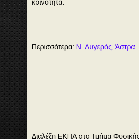
κοινότητα.
🎞️
Vi
de
Περισσότερα:
Ν. Λυγερός
,
Άστρα
o
12
:1
1
Διαλέξη ΕΚΠΑ στο Τμήμα Φυσικής 